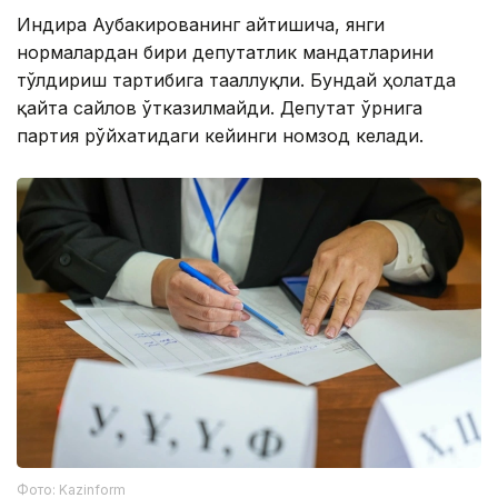
Индира Аубакированинг айтишича, янги
нормалардан бири депутатлик мандатларини
тўлдириш тартибига тааллуқли. Бундай ҳолатда
қайта сайлов ўтказилмайди. Депутат ўрнига
партия рўйхатидаги кейинги номзод келади.
Фото: Kazinform