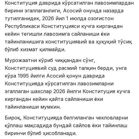
Конституция даврида кўрсатилган лавозимлардан
бирини эгаллаганлиги, Асосий Қонунда назарда
тутилганидек, 2026 йил 1 июлда Қозоғистон
Республикаси Конституцияси кучга киргандан
кейин тегишли лавозимга сайланиши ёки
тайинланишига конституциявий ва ҳуқуқий тўсиқ
бўлиб хизмат қилмайди.
Мурожаатни кўриб чиққандан сўнг,
Конституциявий суд расмий талқин берди, унга
кўра 1995 йилги Асосий қонун даврида
Конституцияда кўрсатилган лавозимларни
эгаллаган шахслар 2026 йилги Конституция кучга
киргандан кейин қайта сайланиши ёки
тайинланиши мумкин.
Бироқ, Конституцияда белгиланган чекловларни
қўллаш мақсадида бундай сайлов ёки тайинлаш
биринчи бўлиб ҳисобланади.