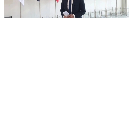
Фото: Арфин Яманинг шахсий архивидан
Экспертнинг сўзларига кўра, янги Асосий
қонуннинг 1 июлда кучга кириши ислоҳотларнинг
якунланишини эмас, балки кенг кўламли тизимли
ўзгаришларнинг бошланишини англатади. Унинг
таъкидлашича, бу янги босқич жиддий қонунчилик
ва маъмурий ишларни талаб қилади.
— Конституциявий қоидаларни амалга
ошириш учун амалдаги қонунчиликни янги
Конституция билан уйғунлаштириш, янги
вакиллик институтларининг тўлиқ
ишлашини таъминлаш ва