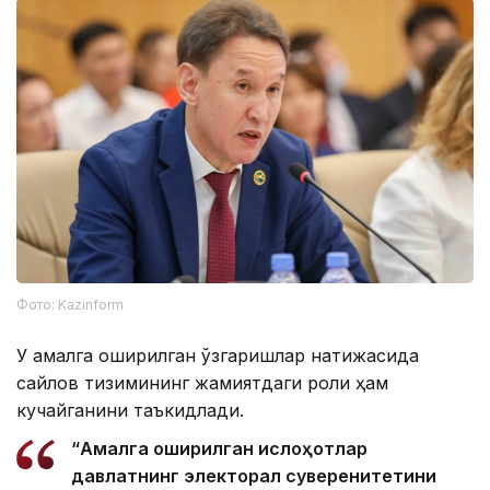
Фото: Kazinform
У амалга оширилган ўзгаришлар натижасида
сайлов тизимининг жамиятдаги роли ҳам
кучайганини таъкидлади.
“Амалга оширилган ислоҳотлар
давлатнинг электорал суверенитетини