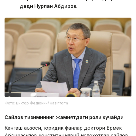
деди Нурлан Абдиров.
Фото: Виктор Федюнин/ Kazinform
Сайлов тизимининг жамиятдаги роли кучайди
Кенгаш аъзоси, юридик фанлар доктори Ермек
Абдирасулов конституциявий ислоҳотлар сайлов