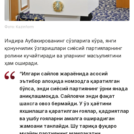
Фото: Kazinform
Индира Аубакированинг сўзларига кўра, янги
қонунчилик ўзгаришлари сиёсий партияларнинг
ролини кучайтиради ва уларнинг масъулиятини
ҳам оширади.
“Илгари сайлов жараёнида асосий
эътибор алоҳида номзодга қаратилган
бўлса, энди сиёсий партиянинг ўрни янада
аниқлашмоқда. Сайловчи энди фақат
шахсга овоз бермайди. У ўз ҳаётини
яхшилашга қаратилган ғоялар, қадриятлар
ва ушбу ғояларни амалга оширадиган
жамоани танлайди. Шу тариқа фуқаро
муайян партиянинг мамлакатни