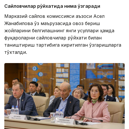
Сайловчилар рўйхатида нима ўзгаради
Марказий сайлов комиссияси аъзоси Асел
Жанабилова ўз маърузасида овоз бериш
жойларини белгилашнинг янги усуллари ҳамда
фуқароларни сайловчилар рўйхати билан
таништириш тартибига киритилган ўзгаришларга
тўхталди.