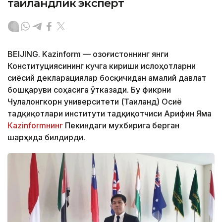
таиландлик эксперт
BEIJING. Kazinform — Қозоғистоннинг янги
Конституциясининг кучга кириши ислоҳотларни
сиёсий декларациялар босқичидан амалий давлат
бошқаруви соҳасига ўтказади. Бу фикрни
Чулалонгкорн университети (Таиланд) Осиё
тадқиқотлари институти тадқиқотчиси Арифин Яма
Кazinformнинг
Пекиндаги мухбирига берган
шарҳида билдирди.