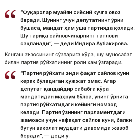
“Фуқаролар муайян сиёсий кучга овоз
беради. Шунинг учун депутатнинг ўрни
бўшаса, мандат ҳам ўша партияда қолади.
Шу тариқа сайловчиларнинг танлови
сақланади”, — деди Индира Аубакирова.
Кенгаш аъзосининг сўзларига кўра, шу муносабат
билан партия рўйхатининг роли ҳам ўзгаради.
“Партия рўйхати энди фақат сайлов куни
керак бўладиган ҳужжат эмас. Агар
депутат қандайдир сабабга кўра
мандатидан маҳрум бўлса, унинг ўрнига
партия рўйхатидаги кейинги номзод
келади. Партия ўзининг парламентдаги
жамоаси учун нафақат сайлов куни, балки
бутун ваколат муддати давомида жавоб
беради”, — деди у.