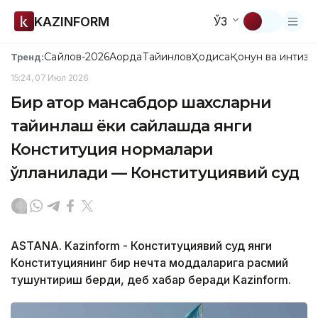
KAZINFORM
ЎЗ
Сайлов-2026
Ақорда
Тайинлов
Ҳодиса
Қонун ва интизо
Тренд:
15:24, 07 Июл 2026
Бир қатор мансабдор шахсларни
тайинлаш ёки сайлашда янги
Конституция нормалари
қўлланилади — Конституциявий суд
ASTANA. Kazinform - Конституциявий суд янги
Конституциянинг бир нечта моддаларига расмий
тушунтириш берди, деб хабар беради Kazinform.