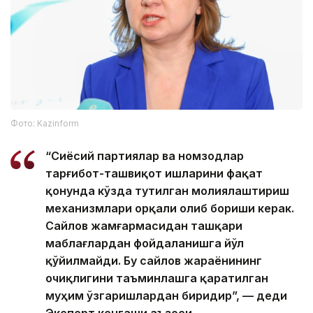
Фото: Kazinform
“Сиёсий партиялар ва номзодлар
тарғибот-ташвиқот ишларини фақат
қонунда кўзда тутилган молиялаштириш
механизмлари орқали олиб бориши керак.
Сайлов жамғармасидан ташқари
маблағлардан фойдаланишга йўл
қўйилмайди. Бу сайлов жараёнининг
очиқлигини таъминлашга қаратилган
муҳим ўзгаришлардан биридир”, — деди