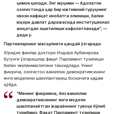
ҳимоя қилади. Энг муҳими — Адолатли
Қозоғистонда ҳар бир ижтимоий гуруҳнинг
овози нафақат инобатга олиниши, балки
юқори давлат даражасида институционал
жиҳатдан эшитилиши кафолатланади”, —
деди у.
Партияларнинг масъулияти қандай ўзгаради
Юридик фанлар доктори Индира Аубакирова
бугунги ўзгаришлар фақат Парламент тузилиши
билан чекланмаслигини таъкидлади. Унинг
фикрича, Қозоғистон вакиллик демократиясининг
янги моделини шакллантириш босқичига қадам
қўйди.
“Менинг фикримча, биз вакиллик
демократиясининг янги модели
шаклланаётган жараённинг гувоҳи
бўлиб
турибмиз
. Фақат Парламент тузилиши