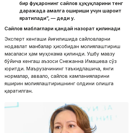
бир фуқаронинг сайлов ҳуқуқларини тенг
даражада амалга ошириши учун шароит
яратилади”, — деди у.
Сайлов маблағлари қандай назорат қилинади
Эксперт кенгаши йиғилишида сайловларни
нодавлат манбалар ҳисобидан молиялаштириш
масаласи ҳам муҳокама қилинди. Ушбу мавзу
бўйича кенгаш аъзоси Снежанна Имашева сўз
юритди. Маърузачининг таъкидлашича, янги
нормалар, аввало, сайлов кампанияларини
яширин молиялаштиришнинг олдини олишга
қаратилган.