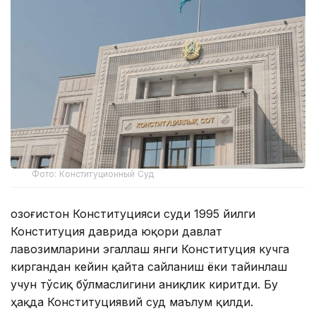
Фото: Конституционный Суд
Қозоғистон Конституцияси суди 1995 йилги
Конституция даврида юқори давлат
лавозимларини эгаллаш янги Конституция кучга
киргандан кейин қайта сайланиш ёки тайинлаш
учун тўсиқ бўлмаслигини аниқлик киритди. Бу
ҳақда Конституциявий суд маълум қилди.