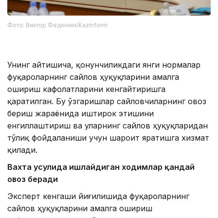
Фото: Виктор Федюнин/Kazinform
Унинг айтишича, қонунчиликдаги янги нормалар
фуқароларнинг сайлов ҳуқуқларини амалга
ошириш кафолатларини кенгайтиришга
қаратилган. Бу ўзгаришлар сайловчиларнинг овоз
бериш жараёнида иштирок этишини
енгиллаштириш ва уларнинг сайлов ҳуқуқларидан
тўлиқ фойдаланиши учун шароит яратишга хизмат
қилади.
Вахта усулида ишлайдиган ходимлар қандай
овоз беради
Эксперт кенгаши йиғилишида фуқароларнинг
сайлов ҳуқуқларини амалга ошириш