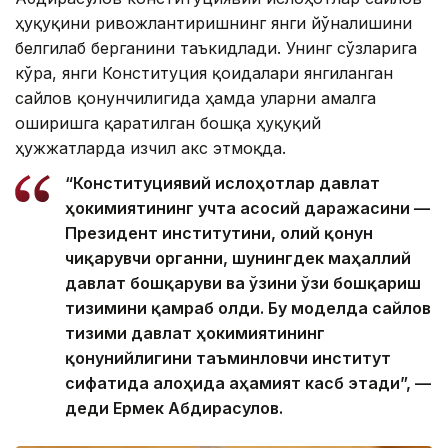
ҳуқуқини ривожлантиришнинг янги йўналишини
белгилаб берганини таъкидлади. Унинг сўзларига
кўра, янги Конституция қоидалари янгиланган
сайлов қонунчилигида ҳамда уларни амалга
оширишга қаратилган бошқа ҳуқуқий
ҳужжатларда изчил акс этмоқда.
“Конституциявий ислоҳотлар давлат
ҳокимиятининг учта асосий даражасини —
Президент институтини, олий қонун
чиқарувчи органни, шунингдек маҳаллий
давлат бошқаруви ва ўзини ўзи бошқариш
тизимини қамраб олди. Бу моделда сайлов
тизими давлат ҳокимиятининг
қонунийлигини таъминловчи институт
сифатида алоҳида аҳамият касб этади”, —
деди Ермек Абдирасулов.