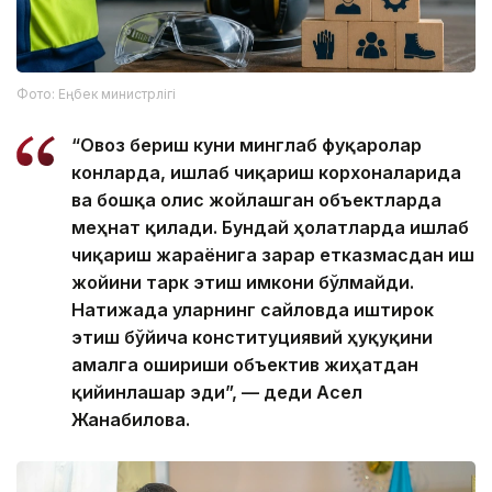
Фото: Еңбек министрлігі
“Овоз бериш куни минглаб фуқаролар
конларда, ишлаб чиқариш корхоналарида
ва бошқа олис жойлашган объектларда
меҳнат қилади. Бундай ҳолатларда ишлаб
чиқариш жараёнига зарар етказмасдан иш
жойини тарк этиш имкони бўлмайди.
Натижада уларнинг сайловда иштирок
этиш бўйича конституциявий ҳуқуқини
амалга ошириши объектив жиҳатдан
қийинлашар эди”, — деди Асел
Жанабилова.