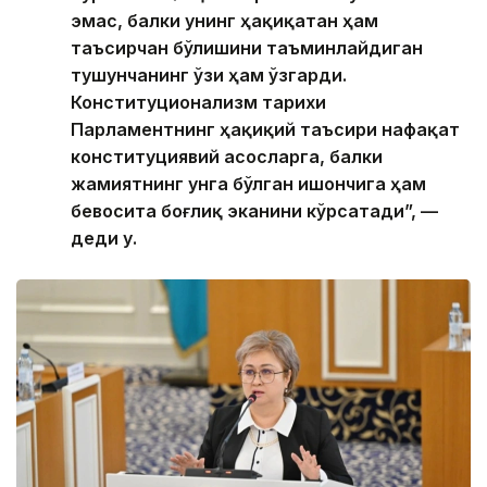
эмас, балки унинг ҳақиқатан ҳам
таъсирчан бўлишини таъминлайдиган
тушунчанинг ўзи ҳам ўзгарди.
Конституционализм тарихи
Парламентнинг ҳақиқий таъсири нафақат
конституциявий асосларга, балки
жамиятнинг унга бўлган ишончига ҳам
бевосита боғлиқ эканини кўрсатади”, —
деди у.