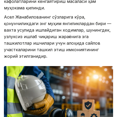
кафолатларини кенгайтириш масаласи ҳам
муҳокама қилинди.
Асел Жанабилованинг сўзларига кўра,
қонунчиликдаги энг муҳим янгиликлардан бири —
вахта усулида ишлайдиган ходимлар, шунингдек,
узлуксиз ишлаб чиқариш жараёнига эга
ташкилотлар ишчилари учун алоҳида сайлов
участкаларини ташкил этиш имкониятининг
жорий этилганидир.