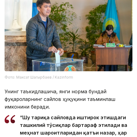
Фото: Максат Шагырбаев / Kazinform
Унинг таъкидлашича, янги норма бундай
фуқароларнинг сайлов ҳуқуқини таъминлаш
имконини беради.
“Шу тариқа сайловда иштирок этишдаги
ташкилий тўсиқлар бартараф этилади ва
меҳнат шароитларидан қатъи назар, ҳар