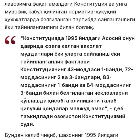
лавозимга фақат амалдаги Конституция ва унга
мувофиқ қабул қилинган норматив-ҳуқуқий
ҳужжатларда белгиланган тартибда сайланганлиги
ёки тайинланганлиги билан боғлиқ.
"Конституцияда 1995 йилдаги Асосий Қонун
даврида юзага келган ваколат
муддатлари ёки уларга сайланиш ёки
тайинланганлик фактлари
Конституциянинг 43-моддаси 1-банди, 72-
моддасининг 2 ва 3-бандлари, 83-
моддасининг 1-банди ва 84-моддасининг
3-банди билан белгиланган чекловларни
қўллашда ҳисобга олинишини талаб
қилувчи қоидалар мавжуд эмас", - деб
таъкидлади Қозоғистон Конституциявий
суди.
Бундан келиб чиқиб, шахснинг 1995 йилдаги