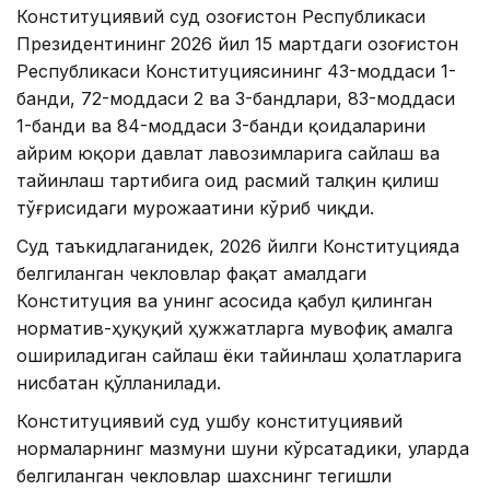
Конституциявий суд Қозоғистон Республикаси
Президентининг 2026 йил 15 мартдаги Қозоғистон
Республикаси Конституциясининг 43-моддаси 1-
банди, 72-моддаси 2 ва 3-бандлари, 83-моддаси
1-банди ва 84-моддаси 3-банди қоидаларини
айрим юқори давлат лавозимларига сайлаш ва
тайинлаш тартибига оид расмий талқин қилиш
тўғрисидаги мурожаатини кўриб чиқди.
Суд таъкидлаганидек, 2026 йилги Конституцияда
белгиланган чекловлар фақат амалдаги
Конституция ва унинг асосида қабул қилинган
норматив-ҳуқуқий ҳужжатларга мувофиқ амалга
ошириладиган сайлаш ёки тайинлаш ҳолатларига
нисбатан қўлланилади.
Конституциявий суд ушбу конституциявий
нормаларнинг мазмуни шуни кўрсатадики, уларда
белгиланган чекловлар шахснинг тегишли