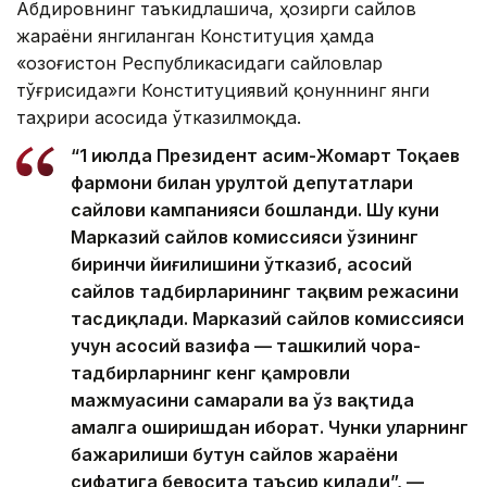
Абдировнинг таъкидлашича, ҳозирги сайлов
жараёни янгиланган Конституция ҳамда
«Қозоғистон Республикасидаги сайловлар
тўғрисида»ги Конституциявий қонуннинг янги
таҳрири асосида ўтказилмоқда.
“1 июлда Президент Қасим-Жомарт Тоқаев
фармони билан Қурултой депутатлари
сайлови кампанияси бошланди. Шу куни
Марказий сайлов комиссияси ўзининг
биринчи йиғилишини ўтказиб, асосий
сайлов тадбирларининг тақвим режасини
тасдиқлади. Марказий сайлов комиссияси
учун асосий вазифа — ташкилий чора-
тадбирларнинг кенг қамровли
мажмуасини самарали ва ўз вақтида
амалга оширишдан иборат. Чунки уларнинг
бажарилиши бутун сайлов жараёни
сифатига бевосита таъсир қилади”, —