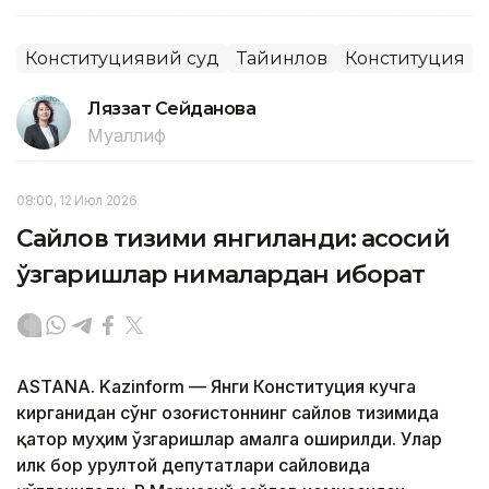
Конституциявий суд
Тайинлов
Конституция
Ляззат Сейданова
Муаллиф
08:00, 12 Июл 2026
Сайлов тизими янгиланди: асосий
ўзгаришлар нималардан иборат
ASTANA. Kazinform — Янги Конституция кучга
кирганидан сўнг Қозоғистоннинг сайлов тизимида
қатор муҳим ўзгаришлар амалга оширилди. Улар
илк бор Қурултой депутатлари сайловида