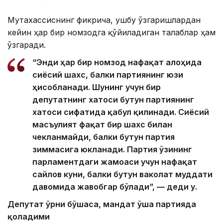
Мутахассиснинг фикрича, ушбу ўзгаришлардан
кейин ҳар бир номзодга қўйиладиган талаблар ҳам
ўзгаради.
“Энди ҳар бир номзод нафақат алоҳида
сиёсий шахс, балки партиянинг юзи
ҳисобланади. Шунинг учун бир
депутатнинг хатоси бутун партиянинг
хатоси сифатида қабул қилинади. Сиёсий
масъулият фақат бир шахс билан
чекланмайди, балки бутун партия
зиммасига юкланади. Партия ўзининг
парламентдаги жамоаси учун нафақат
сайлов куни, балки бутун ваколат муддати
давомида жавобгар бўлади”, — деди у.
Депутат ўрни бўшаса, мандат ўша партияда
қоладими