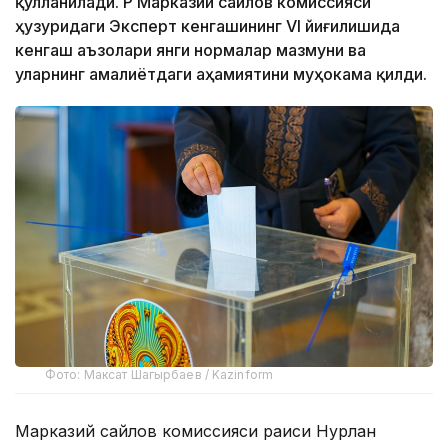
қўлланилади. ҚР Марказий сайлов комиссияси
ҳузуридаги Эксперт кенгашининг VI йиғилишида
кенгаш аъзолари янги нормалар мазмуни ва
уларнинг амалиётдаги аҳамиятини муҳокама қилди.
Фото: Максат Шагырбаев / Kazinform
Марказий сайлов комиссияси раиси Нурлан