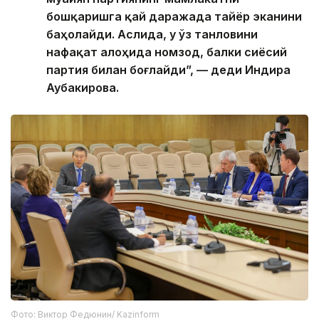
бошқаришга қай даражада тайёр эканини
баҳолайди. Аслида, у ўз танловини
нафақат алоҳида номзод, балки сиёсий
партия билан боғлайди”, — деди Индира
Аубакирова.
Фото: Виктор Федюнин/ Kazinform