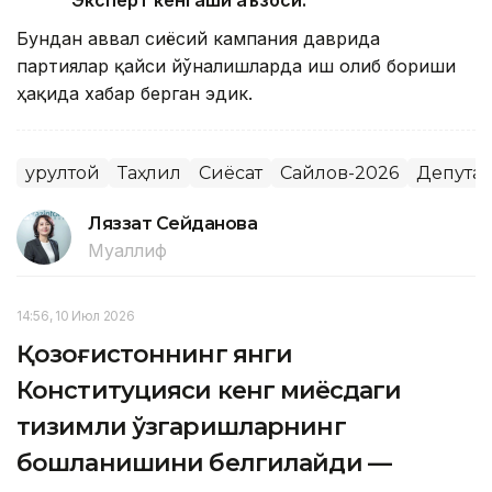
Эксперт кенгаши аъзоси.
Бундан аввал сиёсий кампания даврида
партиялар қайси йўналишларда иш олиб бориши
ҳақида хабар берган эдик.
Қурултой
Таҳлил
Сиёсат
Сайлов-2026
Депутат
Ляззат Сейданова
Муаллиф
14:56, 10 Июл 2026
Қозоғистоннинг янги
Конституцияси кенг миқёсдаги
тизимли ўзгаришларнинг
бошланишини белгилайди —