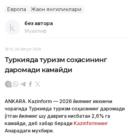
Европа
Жаҳон янгиликлари
без автора
Муаллиф
18:10, 06 Август 2026
Туркияда туризм соҳасининг
даромади камайди
ANKARA. Kazinform — 2026 йилнинг иккинчи
чорагида Туркияда туризм соҳасининг даромади
ўтган йилнинг шу даврига нисбатан 2,6% га
камайди, деб хабар беради
Kazinformнинг
Анқарадаги мухбири.