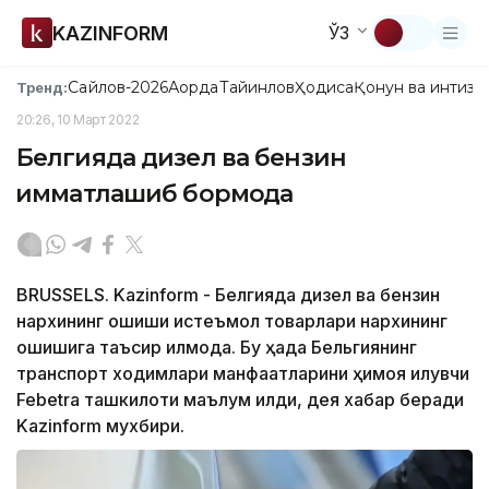
KAZINFORM
ЎЗ
Сайлов-2026
Ақорда
Тайинлов
Ҳодиса
Қонун ва интизо
Тренд:
20:26, 10 Март 2022
Белгияда дизел ва бензин
қимматлашиб бормоқда
BRUSSELS. Kazinform - Белгияда дизел ва бензин
нархининг ошиши истеъмол товарлари нархининг
ошишига таъсир қилмоқда. Бу ҳақда Бельгиянинг
транспорт ходимлари манфаатларини ҳимоя қилувчи
Febetra ташкилоти маълум қилди, дея хабар беради
Kazinform мухбири.