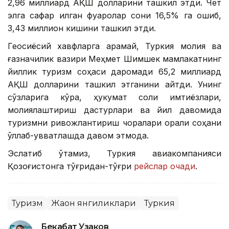
2,96 миллиард АҚШ долларини ташкил этди. Чет
элга сафар қилган фуқаролар сони 16,5% га ошиб,
3,43 миллион кишини ташкил этди.
Геосиёсий хавфларга қарамай, Туркия молия ва
ғазначилик вазири Меҳмет Шимшек мамлакатнинг
йиллик туризм соҳаси даромади 65,2 миллиард
АҚШ долларини ташкил этганини айтди. Унинг
сўзларига кўра, ҳукумат солиқ имтиёзлари,
молиялаштириш дастурлари ва йил давомида
туризмни ривожлантириш чоралари орқали соҳани
қўллаб-қувватлашда давом этмоқда.
Эслатиб ўтамиз, Туркия авиакомпанияси
Қозоғистонга тўғридан-тўғри
рейслар очади
.
Туризм
Жаҳон янгиликлари
Туркия
Бекабат Узаков