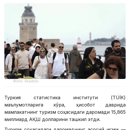
Фото: Anadolu
Туркия статистика институти (ТÜİК)
маълумотларига кўра, ҳисобот даврида
мамлакатнинг туризм соҳасидаги даромади 15,865
миллиард АҚШ долларини ташкил этди.
Туризм соҳасидаги даромаднинг асосий қисми —