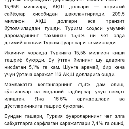
15,656 миллиард АҚШ доллари — хорижий
сайёҳлар ҳисобидан шакллантирилди. 209,5
миллион АҚШ доллари эса транзит
йўловчилардан тушди. Туризм соҳаси умумий
даромадининг тахминан 15,6% ни чет элда
доимий яшовчи Туркия фуқаролари таъминлади.
Иккинчи чоракда Туркияга 15,58 миллион киши
ташриф буюрди. Бу ўтган йилнинг шу даврига
нисбатан 5,1% га кам. Шунга қарамай, бир кеча
учун ўртача харажат 113 АҚШ долларига ошди.
Мамлакатга келганларнинг 71,3% дам олиш,
кўнгилочар ва маданий тадбирлар учун саёҳат
қилишган. Яна 16,6% қариндошлари ва
дўстлариникига ташриф буюрган.
Бундан ташқари, Туркия фуқароларининг чет элга
саёҳатларга сарфлаган харажатлари 7,4% га ошиб,