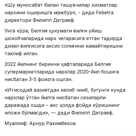
«Шу муносабат билан ташувчилар хизматлар
нархини оширишга мажбур», - деди Febetra
директори Филипп Деграеф.
Унга кўра, Белгия ҳукумати ёқилғи қуйиш
шохобчаларида нарх чегарасига етган тақдирда
дизел ёқилғисига аксиз солиғини камайтиришни
таклиф қилган.
2022 йилнинг биринчи ҳафталарида Белгия
супермаркетларида нархлар 2020-йил бошига
нисбатан 3-5 фоизга ошган.
«Иқтисодий вазиятдан келиб чиқиб, бугунги кунда
нархлар ўтган йилга нисбатан сезиларли
даражада ошди – акс ҳолда фойда кўришнинг
иложи бўлмасди», — деди Филипп Деграеф.
Муаллиф: Арнур Рахимбеков