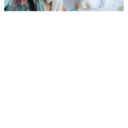
Фото: pexels.com
Губернатор Кэти Хокул тегишли қонунни имзолади.
Ҳужжат умр давомийлиги олти ойдан ошмайди,
деб баҳоланган беморларга нисбатан қўлланилади.
Қонунга мувофиқ, тузалмас ташхиси тасдиқланган,
18 ёшга тўлган, ақлий ҳолати жойида бўлган ва
шифокор тайинлаган дори воситасини мустақил
равишда қабул қила оладиган Нью-Йорк аҳолиси
ҳаётни ихтиёрий равишда якунлаш учун
мўлжалланган махсус дори-дармонни олиш