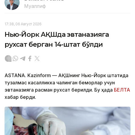
Муаллиф
17:38, 06 Август 2026
Нью-Йорк АҚШда эвтаназияга
рухсат берган 14-штат бўлди
ASTANA. Kazinform — АҚШнинг Нью-Йорк штатида
тузалмас касалликка чалинган беморлар учун
эвтаназияга расман рухсат берилди. Бу ҳақда
БЕЛТА
хабар берди.