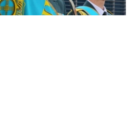
 ташкил этилгандан сўнг, қозоқ халқининг
нъаналарини бирлаштирган миллий ҳарбий
одлик, руҳ кучи ва Ватанни ҳимоя қилишга
нурли қуёш ва осмонга кўтарилган бургутли
ҳар бир бўлинмаси ўзининг хизмат мақсади ва