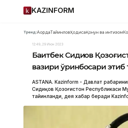
KAZINFORM
Ақорда
Тайинлов
Ҳодиса
Қонун ва интизом
Ко
Тренд:
12:49, 29 Июн 2023
Бақитбек Сидиқов Қозоғи
вазири ўринбосари этиб
ASTANA. Kazinform - Давлат раҳбарин
Сидиқов Қозоғистон Республикаси Му
тайинланди, дея хабар беради Kazinf