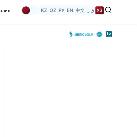
KZ
QZ
РУ
EN
中文
ق ز
ЎЗ
аҳлил