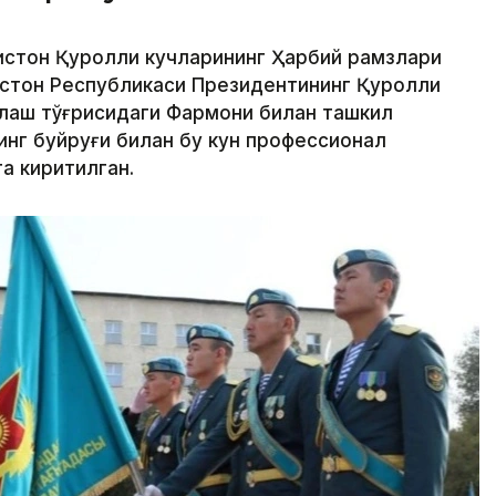
истон Қуролли кучларининг Ҳарбий рамзлари
ғистон Республикаси Президентининг Қуролли
қлаш тўғрисидаги Фармони билан ташкил
инг буйруғи билан бу кун профессионал
а киритилган.