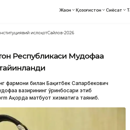
Жаҳон
Қозоғистон
Сиёсат
Т
нституциявий ислоҳот
Сайлов-2026
стон Республикаси Мудофаа
 тайинланди
инг фармони билан Бақитбек Сапарбекович
дофаа вазирининг ўринбосари этиб
orm Ақорда матбуот хизматига таяниб.