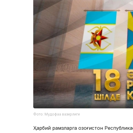
Фото: Мудофаа вазирлиги
Ҳарбий рамзларга Қозоғистон Республика