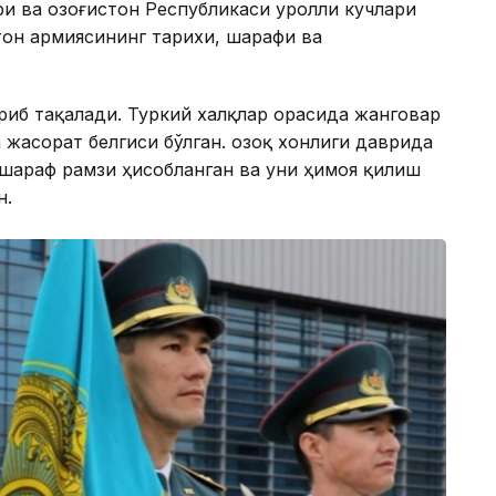
 ва Қозоғистон Республикаси Қуролли кучлари
стон армиясининг тарихи, шарафи ва
риб тақалади. Туркий халқлар орасида жанговар
 жасорат белгиси бўлган. Қозоқ хонлиги даврида
 шараф рамзи ҳисобланган ва уни ҳимоя қилиш
н.