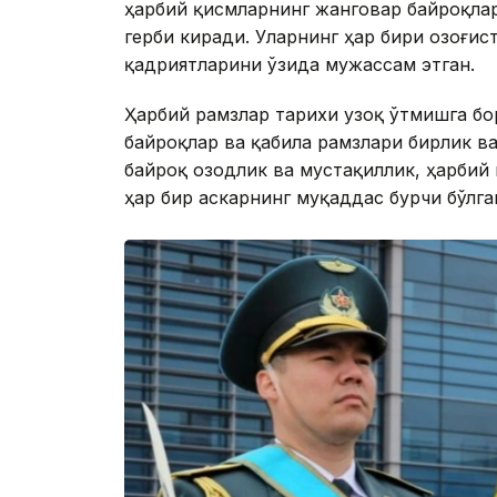
ҳарбий қисмларнинг жанговар байроқлари
герби киради. Уларнинг ҳар бири Қозоғи
қадриятларини ўзида мужассам этган.
Ҳарбий рамзлар тарихи узоқ ўтмишга бо
байроқлар ва қабила рамзлари бирлик ва
байроқ озодлик ва мустақиллик, ҳарбий
ҳар бир аскарнинг муқаддас бурчи бўлга