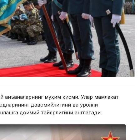
й анъаналарнинг муҳим қисми. Улар мамлакат
одларининг давомийлигини ва Қуролли
нлашга доимий тайёрлигини англатади.