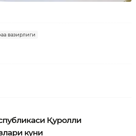
фаа вазирлиги
еспубликаси Қуролли
злари куни