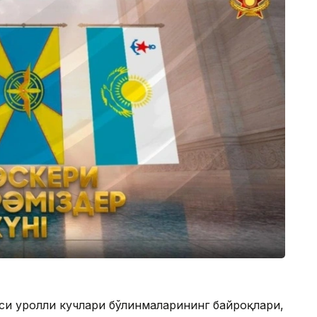
си Қуролли кучлари бўлинмаларининг байроқлари,