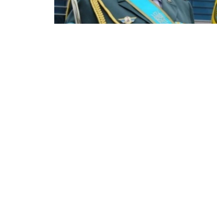
Фото: Мудофаа вазирлиги
Қозоғистон Республикаси Қуролли кучлари
тарихий мероси ва замонавий давлат а
рамзлар тизими шакллантирилди.
Қуролли кучларнинг рамзи — тинчлик, оз
тайёрликни рамзий маънода ифодаловчи 
беш қиррали юлдуз. Қуролли кучларнинг 