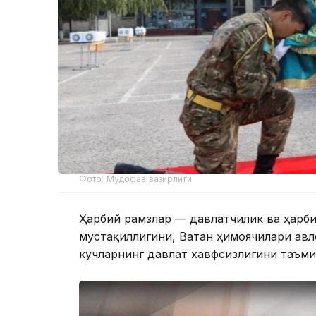
Фото: Мудофаа вазирлиги
Ҳарбий рамзлар — давлатчилик ва ҳарби
мустақиллигини, Ватан ҳимоячилари авл
кучларнинг давлат хавфсизлигини таъми