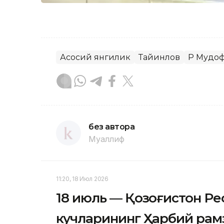
Асосий янгилик
Тайинлов
ҚР Мудо
без автора
Муаллиф
11:20, 18 Июл 2026
18 июль — Қозоғистон Р
кучларининг Ҳарбий рам