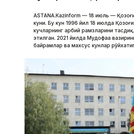
АSTANА.Кazinform — 18 июль — Қозоғ
куни. Бу кун 1996 йил 18 июлда Қозо
кучларнинг ҳарбий рамзларини тасди
этилган. 2021 йилда Мудофаа вазирин
байрамлар ва махсус кунлар рўйхатиг