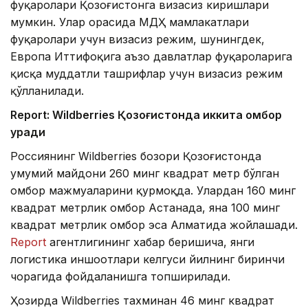
фуқаролари Қозоғистонга визасиз киришлари
мумкин. Улар орасида МДҲ мамлакатлари
фуқаролари учун визасиз режим, шунингдек,
Европа Иттифоқига аъзо давлатлар фуқароларига
қисқа муддатли ташрифлар учун визасиз режим
қўлланилади.
Report: Wildberries Қозоғистонда иккита омбор
қуради
Россиянинг Wildberries бозори Қозоғистонда
умумий майдони 260 минг квадрат метр бўлган
омбор мажмуаларини қурмоқда. Улардан 160 минг
квадрат метрлик омбор Астанада, яна 100 минг
квадрат метрлик омбор эса Алматида жойлашади.
Report
агентлигининг хабар беришича, янги
логистика иншоотлари келгуси йилнинг биринчи
чорагида фойдаланишга топширилади.
Ҳозирда Wildberries тахминан 46 минг квадрат