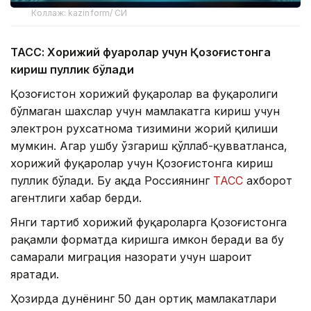
Коллаж: kazinform/ СИ
ТАСС: Хорижий фуқаролар учун Қозоғистонга
кириш пуллик бўлади
Қозоғистон хорижий фуқаролар ва фуқаролиги
бўлмаган шахслар учун мамлакатга кириш учун
электрон рухсатнома тизимини жорий қилиши
мумкин. Агар ушбу ўзгариш қўллаб-қувватланса,
хорижий фуқаролар учун Қозоғистонга кириш
пуллик бўлади. Бу ҳақда Россиянинг
ТАСС
ахборот
агентлиги хабар берди.
Янги тартиб хорижий фуқароларга Қозоғистонга
рақамли форматда киришга имкон беради ва бу
самарали миграция назорати учун шароит
яратади.
Ҳозирда дунёнинг 50 дан ортиқ мамлакатлари