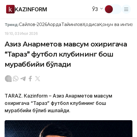
KAZINFORM
ЎЗ
Сайлов-2026
Ақорда
Тайинлов
Ҳодиса
Қонун ва интизо
Тренд:
19:10, 03 Июл 2026
Азиз Анарметов мавсум охиригача
“Тараз” футбол клубининг бош
мураббийи бўлади
ТARAZ. Кazinform – Азиз Анарметов мавсум
охиригача “Тараз” футбол клубининг бош
мураббийи бўлиб ишлайди.