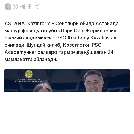
ASTANА. Кazinform – Сентябрь ойида Астанада
машҳур француз клуби «Пари Сен-Жермен»нинг
расмий академияси – PSG Academy Kazakhstan
очилади. Шундай қилиб, Қозоғистон PSG
Academyнинг халқаро тармоғига қўшилган 24-
мамлакатга айланади.