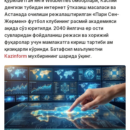
қурилаётган янги Wildberries омборлари, Каспий
денгизи тубидан интернет ўтказиш масаласи ва
Астанада очилиши режалаштирилган «Пари Сен-
Жермен» футбол клубининг расмий академияси
ҳақида сўз юритилди. 2040 йилгача ер ости
сувларидан фойдаланиш режаси ва хорижий
фуқаролар учун мамлакатга кириш тартиби ҳам
қизиқарли кўринди. Батафсил маълумотни
Кazinform
мухбирининг шарҳида ўқинг.