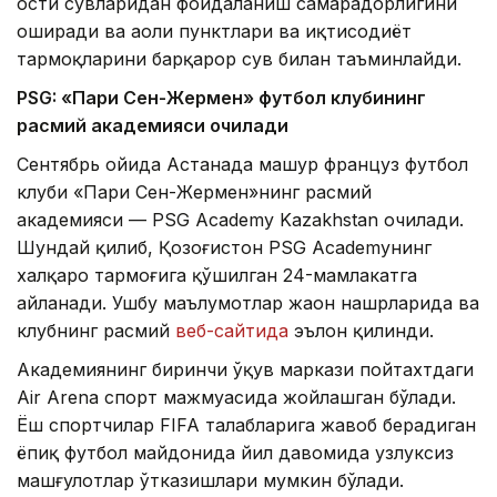
ости сувларидан фойдаланиш самарадорлигини
оширади ва аҳоли пунктлари ва иқтисодиёт
тармоқларини барқарор сув билан таъминлайди.
PSG: «Пари Сен-Жермен» футбол клубининг
расмий академияси очилади
Сентябрь ойида Астанада машҳур француз футбол
клуби «Пари Сен-Жермен»нинг расмий
академияси — PSG Academy Kazakhstan очилади.
Шундай қилиб, Қозоғистон PSG Academyнинг
халқаро тармоғига қўшилган 24-мамлакатга
айланади. Ушбу маълумотлар жаҳон нашрларида ва
клубнинг расмий
веб-сайтида
эълон қилинди.
Академиянинг биринчи ўқув маркази пойтахтдаги
Air Arena спорт мажмуасида жойлашган бўлади.
Ёш спортчилар FIFA талабларига жавоб берадиган
ёпиқ футбол майдонида йил давомида узлуксиз
машғулотлар ўтказишлари мумкин бўлади.