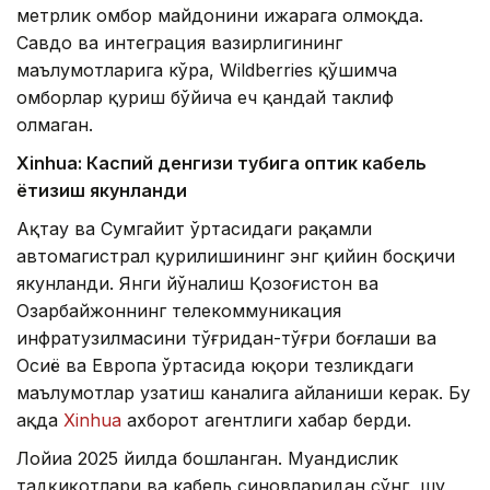
метрлик омбор майдонини ижарага олмоқда.
Савдо ва интеграция вазирлигининг
маълумотларига кўра, Wildberries қўшимча
омборлар қуриш бўйича ҳеч қандай таклиф
олмаган.
Xinhuа: Каспий денгизи тубига оптик кабель
ётқизиш якунланди
Ақтау ва Сумгайит ўртасидаги рақамли
автомагистрал қурилишининг энг қийин босқичи
якунланди. Янги йўналиш Қозоғистон ва
Озарбайжоннинг телекоммуникация
инфратузилмасини тўғридан-тўғри боғлаши ва
Осиё ва Европа ўртасида юқори тезликдаги
маълумотлар узатиш каналига айланиши керак. Бу
ҳақда
Xinhua
ахборот агентлиги хабар берди.
Лойиҳа 2025 йилда бошланган. Муҳандислик
тадқиқотлари ва кабель синовларидан сўнг, шу