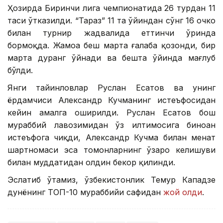
Ҳозирда Биринчи лига чемпионатида 26 турдан 11
таси ўтказилди. “Тараз” 11 та ўйиндан сўнг 16 очко
билан турнир жадвалида еттинчи ўринда
бормоқда. Жамоа беш марта ғалаба қозонди, бир
марта дуранг ўйнади ва бешта ўйинда мағлуб
бўлди.
Янги тайинловлар Руслан Есатов ва унинг
ёрдамчиси Александр Кучманинг истеъфосидан
кейин амалга оширилди. Руслан Есатов бош
мураббий лавозимидан ўз илтимосига биноан
истеъфога чиқди, Александр Кучма билан меҳнат
шартномаси эса томонларнинг ўзаро келишуви
билан муддатидан олдин бекор қилинди.
Эслатиб ўтамиз, ўзбекистонлик Темур Кападзе
дунёнинг ТОП-10 мураббийи сафидан
жой олди
.