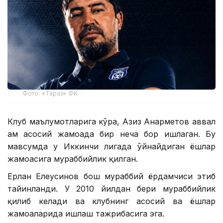
Фото: «Тараз» ФК
Клуб маълумотларига кўра, Азиз Анарметов аввал
ҳам асосий жамоада бир неча бор ишлаган. Бу
мавсумда у Иккинчи лигада ўйнайдиган ёшлар
жамоасига мураббийлик қилган.
Ерлан Елеусинов бош мураббий ёрдамчиси этиб
тайинланди. У 2010 йилдан бери мураббийлик
қилиб келади ва клубнинг асосий ва ёшлар
жамоаларида ишлаш тажрибасига эга.