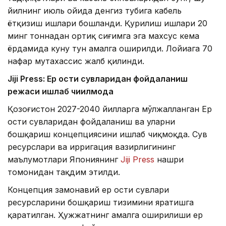
йилнинг июль ойида денгиз тубига кабель
ётқизиш ишлари бошланди. Қурилиш ишлари 20
минг тоннадан ортиқ сиғимга эга махсус кема
ёрдамида куну тун амалга оширилди. Лойиҳага 70
нафар мутахассис жалб қилинди.
Jiji Press: Ер ости сувларидан фойдаланиш
режаси ишлаб чиқилмоқда
Қозоғистон 2027-2040 йилларга мўлжалланган Ер
ости сувларидан фойдаланиш ва уларни
бошқариш концепциясини ишлаб чиқмоқда. Сув
ресурслари ва ирригация вазирлигининг
маълумотлари Япониянинг
Jiji Press
нашри
томонидан тақдим этилди.
Концепция замонавий ер ости сувлари
ресурсларини бошқариш тизимини яратишга
қаратилган. Ҳужжатнинг амалга оширилиши ер