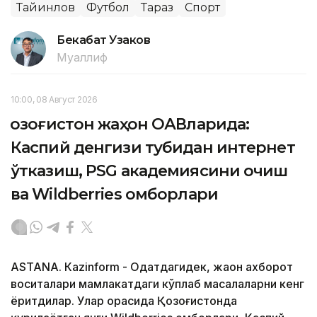
Тайинлов
Футбол
Тараз
Спорт
Бекабат Узаков
Муаллиф
10:00, 08 Август 2026
Қозоғистон жаҳон ОАВларида:
Каспий денгизи тубидан интернет
ўтказиш, PSG академиясини очиш
ва Wildberries омборлари
ASTANА. Кazinform - Одатдагидек, жаҳон ахборот
воситалари мамлакатдаги кўплаб масалаларни кенг
ёритдилар. Улар орасида Қозоғистонда