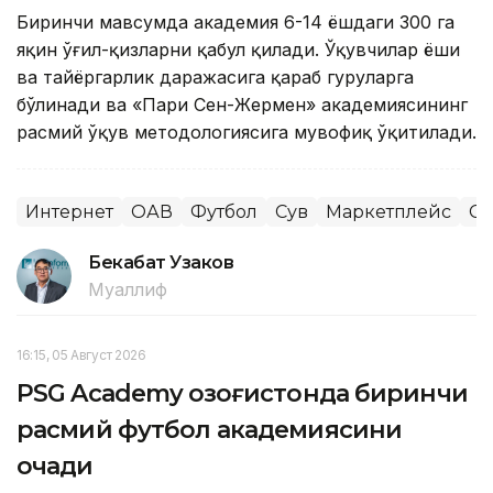
Биринчи мавсумда академия 6-14 ёшдаги 300 га
яқин ўғил-қизларни қабул қилади. Ўқувчилар ёши
ва тайёргарлик даражасига қараб гуруҳларга
бўлинади ва «Пари Сен-Жермен» академиясининг
расмий ўқув методологиясига мувофиқ ўқитилади.
Интернет
ОАВ
Футбол
Сув
Маркетплейс
Сп
Бекабат Узаков
Муаллиф
16:15, 05 Август 2026
PSG Academy Қозоғистонда биринчи
расмий футбол академиясини
очади