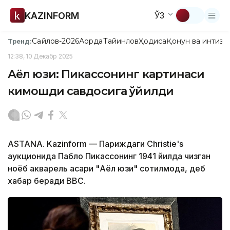
KAZINFORM
ЎЗ
Сайлов-2026
Ақорда
Тайинлов
Ҳодиса
Қонун ва интизо
Тренд:
12:38, 10 Декабр 2025
Аёл юзи: Пикассонинг картинаси
кимошди савдосига қўйилди
ASTANA. Kazinform — Париждаги Christie's
аукционида Пабло Пикассонинг 1941 йилда чизган
ноёб акварель асари "Аёл юзи" сотилмоқда, деб
хабар беради BBC.