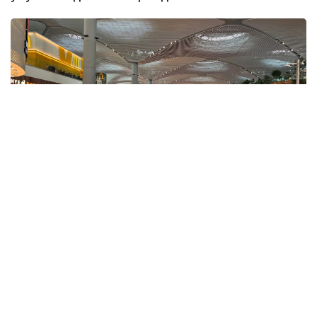
Фото: ҚР ҰОК
Учинчи ўйинда қозоғистонлик спортчилар
Уругвайни катта фарқ билан мағлуб этишди. Ўйин
22:5 ҳисобида якунланди.
ҚР МОҚ маълумотларига кўра, Қозоғистон терма