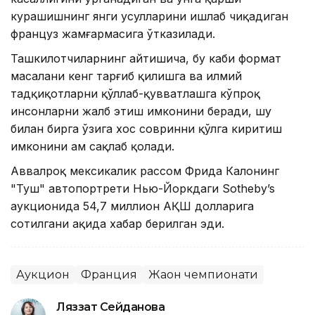
курашишнинг янги усулларини ишлаб чиқадиган
француз жамғармасига ўтказилади.
Ташкилотчиларнинг айтишича, бу каби формат
масалани кенг тарғиб қилишга ва илмий
тадқиқотларни қўллаб-қувватлашга кўпроқ
инсонларни жалб этиш имконини беради, шу
билан бирга ўзига хос совринни қўлга киритиш
имконини ҳам сақлаб қолади.
Аввалроқ мексикалик рассом Фрида Калонинг
"Туш" автопортрети Нью-Йоркдаги Sotheby’s
аукционида 54,7 миллион АҚШ долларига
сотилгани ҳақида хабар берилган эди.
Аукцион
Франция
Жаҳон чемпионати
Ляззат Сейданова