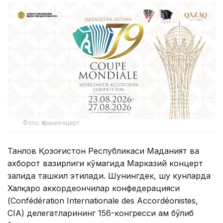
Фото: Қазақконцерт
Танлов Қозоғистон Республикаси Маданият ва
ахборот вазирлиги кўмагида Марказий концерт
залида ташкил этилади. Шунингдек, шу кунларда
Халқаро аккордеончилар конфедерацияси
(Confédération Internationale des Accordéonistes,
CIA) делегатларининг 156-конгресси ҳам бўлиб