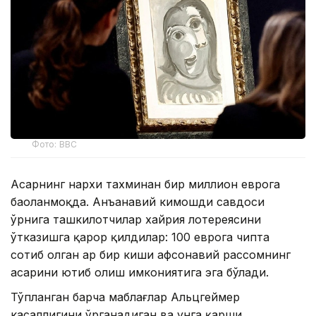
Фото: BBC
Асарнинг нархи тахминан бир миллион еврога
баҳоланмоқда. Анъанавий кимошди савдоси
ўрнига ташкилотчилар хайрия лотереясини
ўтказишга қарор қилдилар: 100 еврога чипта
сотиб олган ҳар бир киши афсонавий рассомнинг
асарини ютиб олиш имкониятига эга бўлади.
Тўпланган барча маблағлар Альцгеймер
касаллигини ўрганадиган ва унга қарши