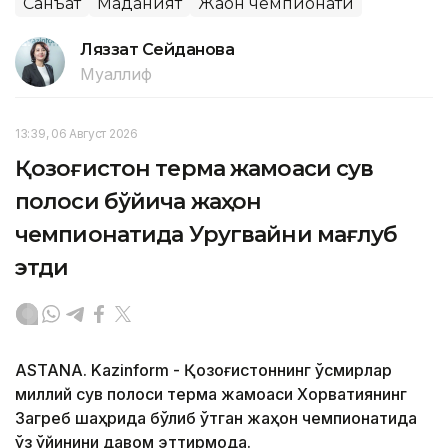
Санъат
Маданият
Жаҳон чемпионати
Ляззат Сейданова
Муаллиф
13:39, 06 Август 2026
Қозоғистон терма жамоаси сув
полоси бўйича жаҳон
чемпионатида Уругвайни мағлуб
этди
ASTANA. Kazinform - Қозоғистоннинг ўсмирлар
миллий сув полоси терма жамоаси Хорватиянинг
Загреб шаҳрида бўлиб ўтган жаҳон чемпионатида
ўз ўйинини давом эттирмоқда.