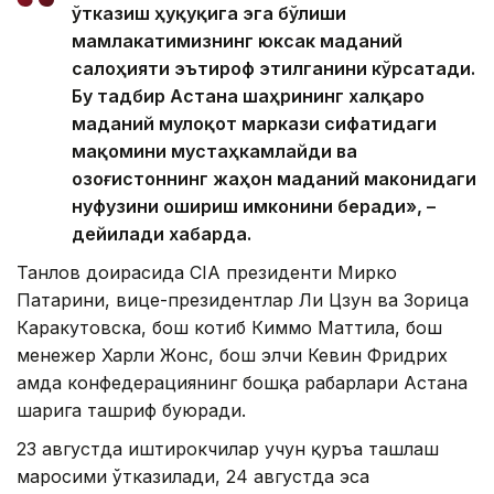
ўтказиш ҳуқуқига эга бўлиши
мамлакатимизнинг юксак маданий
салоҳияти эътироф этилганини кўрсатади.
Бу тадбир Астана шаҳрининг халқаро
маданий мулоқот маркази сифатидаги
мақомини мустаҳкамлайди ва
Қозоғистоннинг жаҳон маданий маконидаги
нуфузини ошириш имконини беради», –
дейилади хабарда.
Танлов доирасида CIA президенти Мирко
Патарини, вице-президентлар Ли Цзун ва Зорица
Каракутовска, бош котиб Киммо Маттила, бош
менежер Харли Жонс, бош элчи Кевин Фридрих
ҳамда конфедерациянинг бошқа раҳбарлари Астана
шаҳрига ташриф буюради.
23 августда иштирокчилар учун қуръа ташлаш
маросими ўтказилади, 24 августда эса