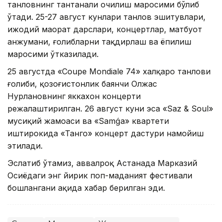
танловнинг тантанали очилиш маросими бўлиб
ўтади. 25-27 август кунлари танлов эшитувлари,
ижодий маҳорат дарслари, концертлар, матбуот
анжумани, ғолибларни тақдирлаш ва ёпилиш
маросими ўтказилади.
25 августда «Coupe Mondiale 74» халқаро танлови
ғолиби, қозоғистонлик баянчи Олжас
Нурлановнинг яккахон концерти
режалаштирилган. 26 август куни эса «Saz & Soul»
мусиқий жамоаси ва «Samǵa» квартети
иштирокида «Танго» концерт дастури намойиш
этилади.
Эслатиб ўтамиз, аввалроқ Астанада Марказий
Осиёдаги энг йирик поп-маданият фестивали
бошлангани ҳақида хабар берилган эди.