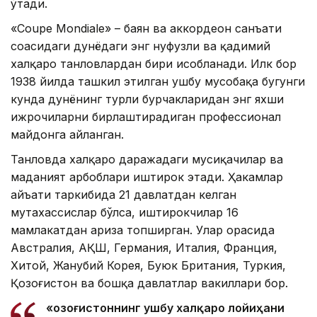
ўтади.
«Coupe Mondiale» – баян ва аккордеон санъати
соҳасидаги дунёдаги энг нуфузли ва қадимий
халқаро танловлардан бири ҳисобланади. Илк бор
1938 йилда ташкил этилган ушбу мусобақа бугунги
кунда дунёнинг турли бурчакларидан энг яхши
ижрочиларни бирлаштирадиган профессионал
майдонга айланган.
Танловда халқаро даражадаги мусиқачилар ва
маданият арбоблари иштирок этади. Ҳакамлар
ҳайъати таркибида 21 давлатдан келган
мутахассислар бўлса, иштирокчилар 16
мамлакатдан ариза топширган. Улар орасида
Австралия, АҚШ, Германия, Италия, Франция,
Хитой, Жанубий Корея, Буюк Британия, Туркия,
Қозоғистон ва бошқа давлатлар вакиллари бор.
«Қозоғистоннинг ушбу халқаро лойиҳани