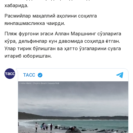
хабарида.
Расмийлар маҳаллий аҳолини соҳилга
яқинлашмасликка чақирди.
Пляж фургони эгаси Аллан Маршнинг сўзларига
кўра, дельфинлар кун давомида соҳилда ётган.
Улар тирик бўлишган ва ҳатто ўзгаларини сувга
итариб юборишган.