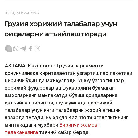
18:34, 24 Июн 2026
Грузия хорижий талабалар учун
қоидаларни қатъийлаштиради
ASTANA. Kazinform - Грузия парламенти
қонунчиликка киритилаётган ўзгартишлар пакетини
биринчи ўқишда маъқуллади. Ушбу ўзгартишлар
хорижий фуқаролар ва фуқаролиги бўлмаган
шахсларнинг мамлакатда бўлиш қоидаларини
қатъийлаштиришни, шу жумладан хорижий
талабалар учун янги талабларни жорий этишни
назарда тутади. Бу ҳақда Kazinform агентлигининг
минтақадаги мухбири
Биринчи жамоат
телеканалига
таяниб хабар берди.