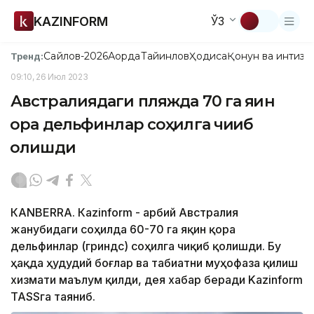
KAZINFORM
ЎЗ
Сайлов-2026
Ақорда
Тайинлов
Ҳодиса
Қонун ва интизо
Тренд:
09:10, 26 Июл 2023
Австралиядаги пляжда 70 га яқин
қора дельфинлар соҳилга чиқиб
қолишди
КАNBERRА. Кazinform - Ғарбий Австралия
жанубидаги соҳилда 60-70 га яқин қора
дельфинлар (гриндс) соҳилга чиқиб қолишди. Бу
ҳақда ҳудудий боғлар ва табиатни муҳофаза қилиш
хизмати маълум қилди, дея хабар беради Kazinform
ТАSSга таяниб.