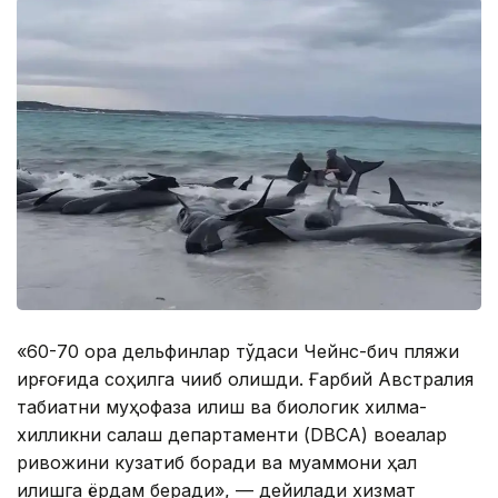
«60-70 қора дельфинлар тўдаси Чейнс-бич пляжи
қирғоғида соҳилга чиқиб қолишди. Ғарбий Австралия
табиатни муҳофаза қилиш ва биологик хилма-
хилликни сақлаш департаменти (DBCA) воқеалар
ривожини кузатиб боради ва муаммони ҳал
қилишга ёрдам беради», — дейилади хизмат