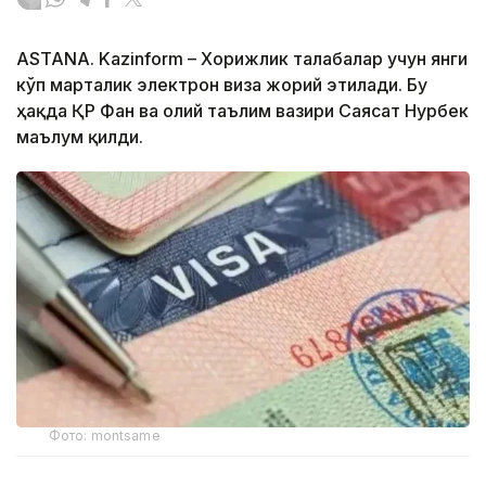
ASTANA. Kazinform – Хорижлик талабалар учун янги
кўп марталик электрон виза жорий этилади. Бу
ҳақда ҚР Фан ва олий таълим вазири Саясат Нурбек
маълум қилди.
Фото: montsame