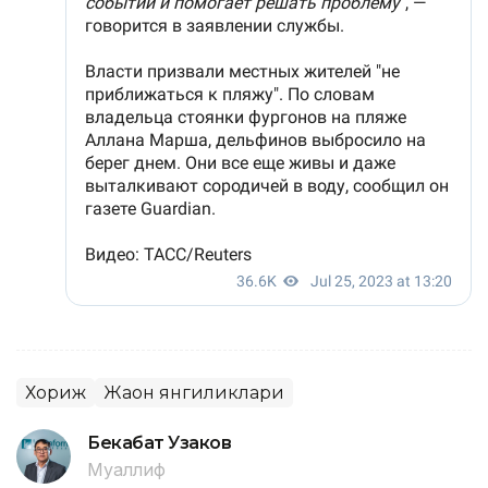
Хориж
Жаҳон янгиликлари
Бекабат Узаков
Муаллиф