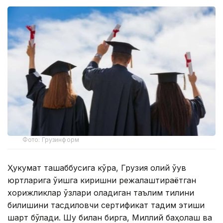
Фото: Грузинформ
Ҳукумат ташаббусига кўра, Грузия олий ўқув
юртларига ўқишга киришни режалаштираётган
хорижликлар ўзлари оладиган таълим тилини
билишини тасдиқловчи сертификат тақдим этиши
шарт бўлади. Шу билан бирга, Миллий баҳолаш ва