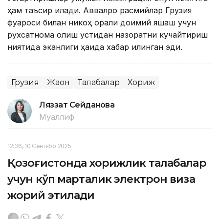
ҳам таъсир қилади. Аввалроқ расмийлар Грузия
фуқароси билан никоҳ орқали доимий яшаш учун
рухсатнома олиш устидан назоратни кучайтириш
ниятида эканлиги ҳақида хабар қилинган эди.
Грузия
Жаҳон
Талабалар
Хориж
Ляззат Сейданова
Муаллиф
12:36, 10 Сентябр 2025
Қозоғистонда хорижлик талабалар
учун кўп марталик электрон виза
жорий этилади