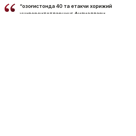
“Қозоғистонда 40 та етакчи хорижий
университетларнинг филиаллари
очилмоқда. Бугунги кунда
мамлакатимизда 31 минг 500 нафар
хорижлик талаба таҳсил олмоқда – бу
тарихий рекорддир. 2029 йилга бориб бу
сонни 150 мингга етказиш мақсад
қилинган. Бунинг учун хорижлик
талабалар, шунингдек, олимлар,
профессорлар, мутахассисларга виза
бериш тартибини қайта кўриб чиқишимиз
керак. Хорижлик талабалар учун кўп
марталик электрон виза масаласи кўриб
чиқилади”, - деди вазир Ҳукумат
йиғилишида.
Унга кўра, мамлакатнинг миграция сиёсати
концепциясида оммабоп мутахассисликлар