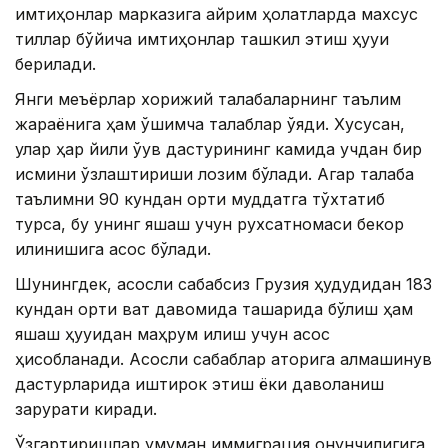
имтиҳонлар марказига айрим ҳолатларда махсус
тиллар бўйича имтиҳонлар ташкил этиш ҳуқуқи
берилади.
Янги меъёрлар хорижий талабаларнинг таълим
жараёнига ҳам қўшимча талаблар қўяди. Хусусан,
улар ҳар йили ўқув дастурининг камида учдан бир
қисмини ўзлаштириши лозим бўлади. Агар талаба
таълимни 90 кундан ортиқ муддатга тўхтатиб
турса, бу унинг яшаш учун рухсатномаси бекор
қилинишига асос бўлади.
Шунингдек, асосли сабабсиз Грузия ҳудудидан 183
кундан ортиқ вақт давомида ташқарида бўлиш ҳам
яшаш ҳуқуқидан маҳрум қилиш учун асос
ҳисобланади. Асосли сабаблар қаторига алмашинув
дастурларида иштирок этиш ёки даволаниш
зарурати киради.
Ўзгартиришлар умуман иммиграция қонунчилигига