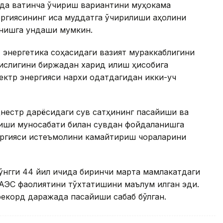
да вақтинча ўчириш вариантини муҳокама
ергиясининг қисқа муддатга ўчирилиши аҳолини
нишга ундаши мумкин.
 энергетика соҳасидаги вазият мураккаблигини
нқислигини биржадан харид қилиш ҳисобига
лектр энергияси нархи одатдагидан икки-уч
нестр дарёсидаги сув сатҳининг пасайиши ва
сиши муносабати билан сувдан фойдаланишга
нергияси истеъмолини камайтириш чораларини
сўнгги 44 йил ичида биринчи марта мамлакатдаги
АЭС фаолиятини тўхтатишини маълум қилган эди.
рекорд даражада пасайиши сабаб бўлган.