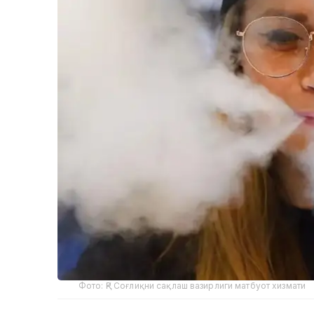
Фото: ҚР Соғлиқни сақлаш вазирлиги матбуот хизмати