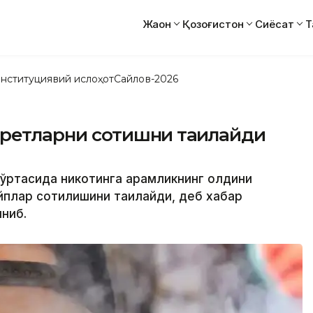
Жаҳон
Қозоғистон
Сиёсат
Т
нституциявий ислоҳот
Сайлов-2026
ретларни сотишни тақиқлайди
ўртасида никотинга қарамликнинг олдини
плар сотилишини тақиқлайди, деб хабар
яниб.