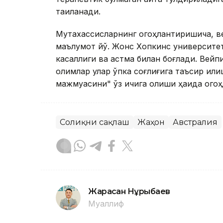
тақиқланади.
Мутахассисларнинг огоҳлантиришича, ве
маълумот йўқ. Жонс Хопкинс университет
касаллиги ва астма билан боғлади. Вейп
олимлар улар ўпка соғлиғига таъсир қи
мажмуасини" ўз ичига олиши ҳақида ого
Соғлиқни сақлаш
Жаҳон
Австралия
Жарасқан Нұрыбаев
Муаллиф