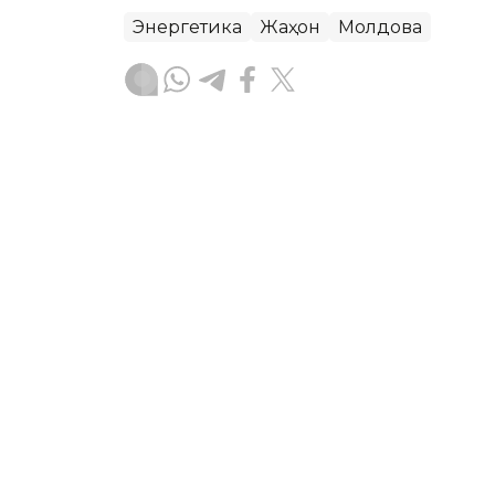
Энергетика
Жаҳон
Молдова
Ляззат Сейданова
Муаллиф
10:00, 01 Август 2026
Қозоғистон жаҳон ОАВла
биринчи сунъий йўлдоши
Дастан Сатпаевнинг голи