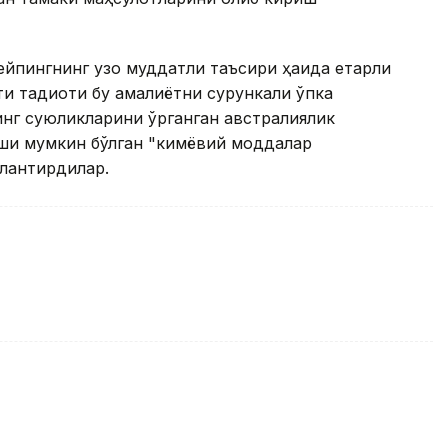
йпингнинг узоқ муддатли таъсири ҳақида етарли
и тадқиқоти бу амалиётни сурункали ўпка
инг суюқликларини ўрганган австралиялик
лиши мумкин бўлган "кимёвий моддалар
ҳлантирдилар.