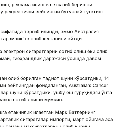
риш, реклама қилиш ва етказиб беришни
. Бу рекреацияли вейпингни бутунлай тугатиш
сифатида тарғиб қилинди, аммо Австралия
а қарамлик"га олиб келганини айтди.
 электрон сигаретларни сотиб олиш ёки олиб
қарамай, гиёҳвандлик даражаси ўсишда давом
н олиб борилган тадқиқот шуни кўрсатдики, 14
ми вейпингдан фойдаланган, Australia's Cancer
отлар шуни кўрсатдики, ушбу ёш гуруҳидаги ўнта
емалол сотиб олиши мумкин.
шга етакчилик қилаётган Марк Батлернинг
марталик сигареталар импорти, март ойигача эса
ган тамаки маҳсулотларини олиб кириш