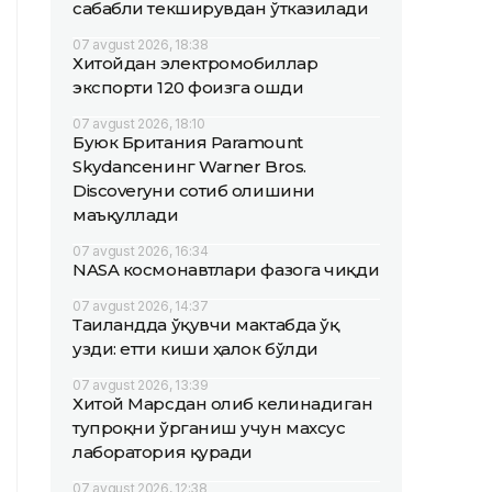
сабабли текширувдан ўтказилади
07 avgust 2026, 18:38
Хитойдан электромобиллар
экспорти 120 фоизга ошди
07 avgust 2026, 18:10
Буюк Британия Paramount
Skydanceнинг Warner Bros.
Discoveryни сотиб олишини
маъқуллади
07 avgust 2026, 16:34
NASA космонавтлари фазога чиқди
07 avgust 2026, 14:37
Таиландда ўқувчи мактабда ўқ
узди: етти киши ҳалок бўлди
07 avgust 2026, 13:39
Хитой Марсдан олиб келинадиган
тупроқни ўрганиш учун махсус
лаборатория қуради
07 avgust 2026, 12:38