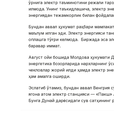
ўрнига электр таъминотини режали тарз
қилмоқда. Унинг таъкидлашича, электр эн
энергиядан тежамкорлик билан фойдала
Бундан аввал ҳукумат раҳбари мамлакат
маълум қилган эди. Электр энергияси та
қоплашга тўғри келмоқда. Биржада эса э
баравар қиммат.
Август ойи бошида Молдова ҳукумати Д
энергетика бозорларида нархларнинг ў
чекловлар жорий қилди ҳамда электр э
ҳам амалга оширди.
Эслатиб ўтамиз, бундан аввал Венгрия 
ягона атом электр станцияси — «Пакш» 
Бунга Дунай дарёсидаги сув сатҳининг 