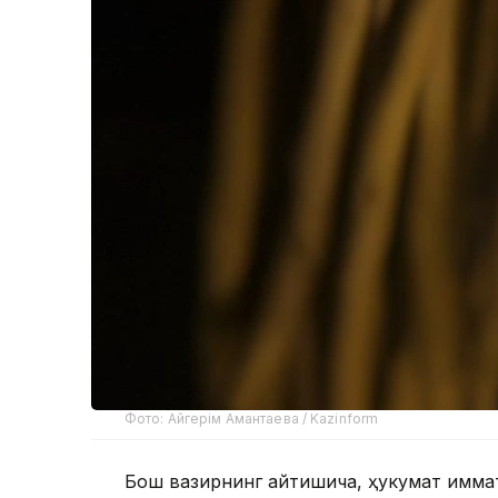
Фото: Айгерім Амантаева / Kazinform
Бош вазирнинг айтишича, ҳукумат қимма