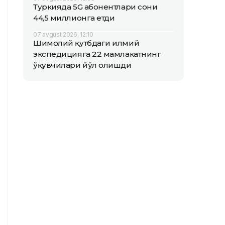
Туркияда 5G абонентлари сони
44,5 миллионга етди
07 avgust 2026, 12:10
Шимолий қутбдаги илмий
экспедицияга 22 мамлакатнинг
ўқувчилари йўл олишди