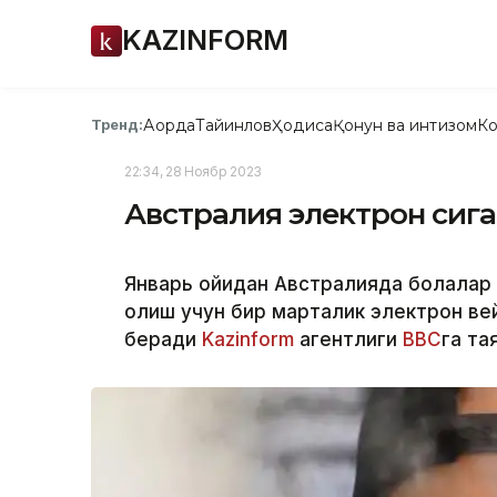
KAZINFORM
Ақорда
Тайинлов
Ҳодиса
Қонун ва интизом
Ко
Тренд:
22:34, 28 Ноябр 2023
Австралия электрон сига
Январь ойидан Австралияда болалар 
олиш учун бир марталик электрон вей
беради
Kazinform
агентлиги
ВВС
га та