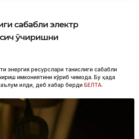
иги сабабли электр
сқич ўчиришни
ти энергия ресурслари танқислиги сабабли
ириш имкониятини кўриб чиқмоқда. Бу ҳақда
аълум қилди, деб хабар берди
БЕЛТА
.