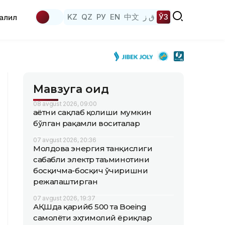
KZ
QZ
РУ
EN
中文
ق ز
ЎЗ
аҳлил
Мавзуга оид
08 avgust 2026, 09:00
Ҳаётни сақлаб қолиши мумкин
бўлган рақамли воситалар
07 avgust 2026, 20:36
Молдова энергия танқислиги
сабабли электр таъминотини
босқичма-босқич ўчиришни
режалаштирган
07 avgust 2026, 19:37
АҚШда қарийб 500 та Boeing
самолёти эҳтимолий ёриқлар