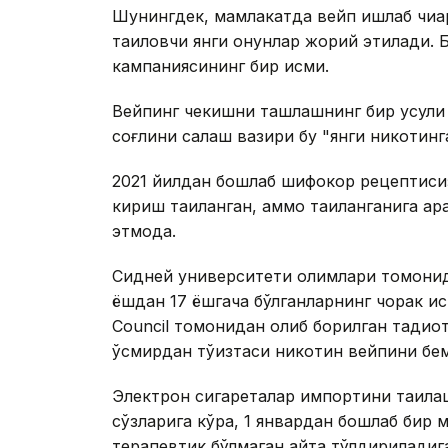
Шунингдек, мамлакатда вейп ишлаб чиқа
тақиқловчи янги қонунлар жорий этилади
кампаниясининг бир қисми.
Вейпинг чекишни ташлашнинг бир усули 
соғлиқни сақлаш вазири бу "янги никотинг
2021 йилдан бошлаб шифокор рецептисиз
кириш тақиқланган, аммо тақиқланганига 
этмоқда.
Сидней университети олимлари томонида
ёшдан 17 ёшгача бўлганларнинг чорак қис
Council томонидан олиб борилган тадқиқ
ўсмирдан тўққизтаси никотин вейпини б
Электрон сигареталар импортини тақиқла
сўзларига кўра, 1 январдан бошлаб бир 
терапевтик бўлмаган қайта тўлдирилади