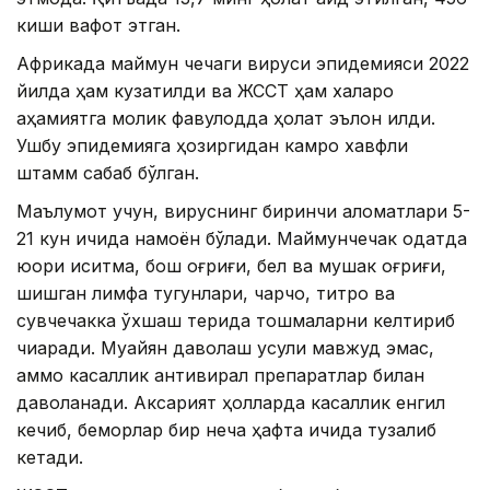
киши вафот этган.
Африкада маймун чечаги вируси эпидемияси 2022
йилда ҳам кузатилди ва ЖССТ ҳам халқаро
аҳамиятга молик фавқулодда ҳолат эълон қилди.
Ушбу эпидемияга ҳозиргидан камроқ хавфли
штамм сабаб бўлган.
Маълумот учун, вируснинг биринчи аломатлари 5-
21 кун ичида намоён бўлади. Маймунчечак одатда
юқори иситма, бош оғриғи, бел ва мушак оғриғи,
шишган лимфа тугунлари, чарчоқ, титроқ ва
сувчечакка ўхшаш терида тошмаларни келтириб
чиқаради. Муайян даволаш усули мавжуд эмас,
аммо касаллик антивирал препаратлар билан
даволанади. Аксарият ҳолларда касаллик енгил
кечиб, беморлар бир неча ҳафта ичида тузалиб
кетади.