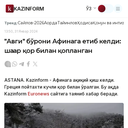
KAZINFORM
ЎЗ
Сайлов-2026
Ақорда
Тайинлов
Ҳодиса
Қонун ва интизо
Тренд:
13:50, 31 Январ 2024
"Авги" бўрони Афинага етиб келди:
шаҳар қор билан қопланган
ASTANA. Kazinform - Афинага ҳақиқий қиш келди.
Греция пойтахти кучли қор билан ўралган. Бу ҳақда
Kazinform
Euronews
сайтига таяниб хабар беради.