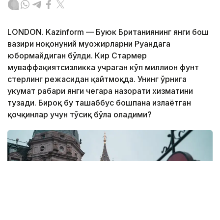
LONDON. Kazinform — Буюк Британиянинг янги бош
вазири ноқонуний муҳожирларни Руандага
юбормайдиган бўлди. Кир Стармер
муваффақиятсизликка учраган кўп миллион фунт
стерлинг режасидан қайтмоқда. Унинг ўрнига
ҳукумат раҳбари янги чегара назорати хизматини
тузади. Бироқ бу ташаббус бошпана излаётган
қочқинлар учун тўсиқ бўла оладими?