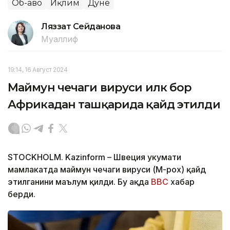
Об-ҳаво
Иқлим
Дунё
Ляззат Сейданова
Муаллиф
19:14, 16 Август 2024
Маймун чечаги вируси илк бор
Африкадан ташқарида қайд этилди
STOCKHOLM. Kazinform – Швеция ҳукумати
мамлакатда маймун чечаги вируси (M-pox) қайд
этилганини маълум қилди. Бу ҳақда
BBC
хабар
берди.