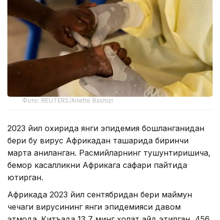
Фото: REUTERS/Arlette Bashizi
2023 йил охирида янги эпидемия бошланганидан
бери бу вирус Африкадан ташқарида биринчи
марта аниқланган. Расмийларнинг тушунтиришича,
бемор касалликни Африкага сафари пайтида
юқтирган.
Африкада 2023 йил сентябридан бери маймун
чечаги вирусининг янги эпидемияси давом
этмоқда. Қитъада 13,7 минг ҳолат қайд этилган, 456