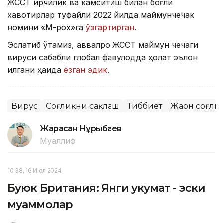
ЖССТ ирқчилик ва камситиш билан боғлиқ
хавотирлар туфайли 2022 йилда маймунчечак
номини «М-pox»га
ўзгартирган
.
Эслатиб ўтамиз, аввалроқ ЖССТ маймун чечаги
вируси сабабли глобал фавқулодда ҳолат эълон
қилгани ҳақида
ёзган эдик
.
Вирус
Соғлиқни сақлаш
Тиббиёт
Жаҳон соғли
Жарасқан Нұрыбаев
Муаллиф
10:38, 16 Июл 2024
Буюк Британия: Янги ҳукумат - эски
муаммолар