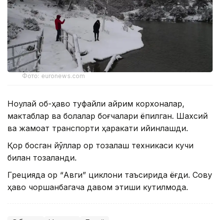
Фото: euronews.com
Ноқулай об-ҳаво туфайли айрим корхоналар,
мактаблар ва болалар боғчалари ёпилган. Шахсий
ва жамоат транспорти ҳаракати қийинлашди.
Қор босган йўллар қор тозалаш техникаси кучи
билан тозаланди.
Грецияда қор “Авги” циклони таъсирида ёғди. Совуқ
ҳаво чоршанбагача давом этиши кутилмоқда.