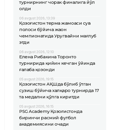
турнирнинг чорак финалига йўл
олди
06 avgust 2026, 13:39
Қозоғистон терма жамоаси сув
полоси бўйича жаҳон
чемпионатида Уругвайни мағлуб
этди
06 avgust 2026, 12:10
Елена Рибакина Торонто
турнирида қийин кечган ўйинда
ғалаба қозонди
05 avgust 2026, 19:15
Қозоғистон АҚШда бўлиб ўтган
сузиш бўйича халқаро турнирда 17
та медални қўлга киритди
05 avgust 2026, 16:15
PSG Academy Қозоғистонда
биринчи расмий футбол
академиясини очади