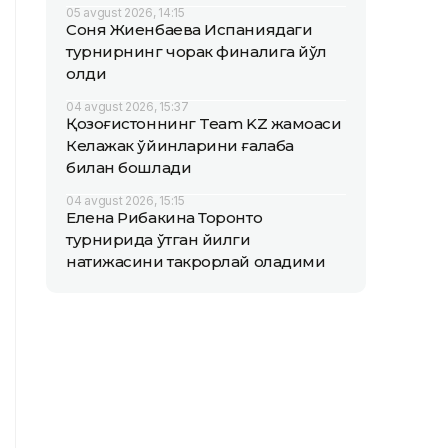
05 avgust 2026, 14:15
Соня Жиенбаева Испаниядаги
турнирнинг чорак финалига йўл
олди
04 avgust 2026, 15:37
Қозоғистоннинг Team KZ жамоаси
Келажак ўйинларини ғалаба
билан бошлади
04 avgust 2026, 15:15
Елена Рибакина Торонто
турнирида ўтган йилги
натижасини такрорлай оладими