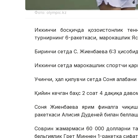
Фото: olympic.kz
Иккинчи босқичда қозоғистонлик тен
турнирнинг 6-ракеткаси, марокашлик Яс
Биринчи сетда С. Жиенбаева 6:3 ҳисобид
Иккинчи сетда марокашлик спортчи қарш
Учинчи, ҳал қилувчи сетда Соня ғалабани
Қийин кечган баҳс 2 соат 4 дақиқа даво
Соня Жиенбаева ярим финалга чиқиш
ракеткаси Алисия Дуденей билан беллаш
Соврин жамғармаси 60 000 долларни та
бельгиялик Грет Миннен 1-ракетка сифат