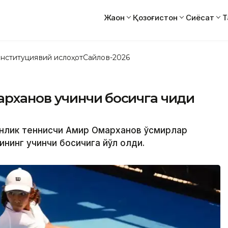
Жаҳон
Қозоғистон
Сиёсат
Т
нституциявий ислоҳот
Сайлов-2026
арханов учинчи босқичга чиқди
тонлик теннисчи Амир Омарханов ўсмирлар
нинг учинчи босқичига йўл олди.