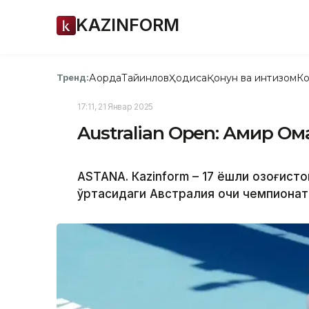
KAZINFORM
Ақорда
Тайинлов
Ҳодиса
Қонун ва интизом
Ко
Тренд:
17:11, 21 Январ 2025
Australian Open: Амир Ом
ASTANА. Кazinform – 17 ёшли қозоғис
ўртасидаги Австралия очиқ чемпионати