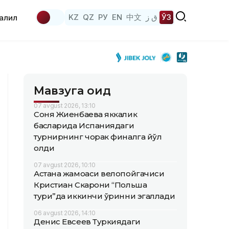
KZ
QZ
РУ
EN
中文
ق ز
ЎЗ
аҳлил
Мавзуга оид
07 avgust 2026, 13:10
Соня Жиенбаева яккалик
баҳсларида Испаниядаги
турнирнинг чорак финалга йўл
олди
07 avgust 2026, 10:10
Астана жамоаси велопойгачиси
Кристиан Скарони “Польша
тури”да иккинчи ўринни эгаллади
06 avgust 2026, 14:10
Денис Евсеев Туркиядаги