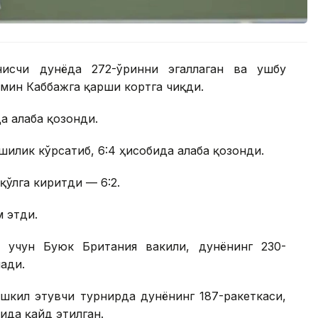
нисчи дунёда 272-ўринни эгаллаган ва ушбу
мин Каббажга қарши кортга чиқди.
а ғалаба қозонди.
илик кўрсатиб, 6:4 ҳисобида ғалаба қозонди.
 қўлга киритди — 6:2.
м этди.
 учун Буюк Британия вакили, дунёнинг 230-
ади.
шкил этувчи турнирда дунёнинг 187-ракеткаси,
ида қайд этилган.