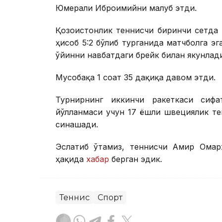
Юмерали Иброимийни мағлуб этди.
Қозоғистонлик теннисчи биринчи сетда
ҳисоб 5:2 бўлиб турганида матчболга эг
ўйинни навбатдаги брейк билан якунлади 
Мусобақа 1 соат 35 дақиқа давом этди.
Турнирнинг иккинчи ракеткаси сиф
йўлланмаси учун 17 ёшли швециялик т
синашади.
Эслатиб ўтамиз, теннисчи Амир Омар
ҳақида
хабар
берган эдик.
Теннис
Спорт