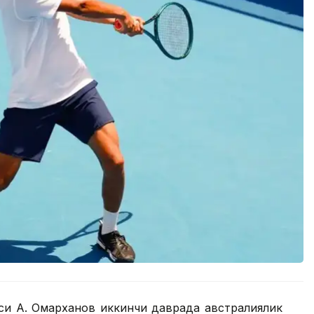
си А. Омарханов иккинчи даврада австралиялик