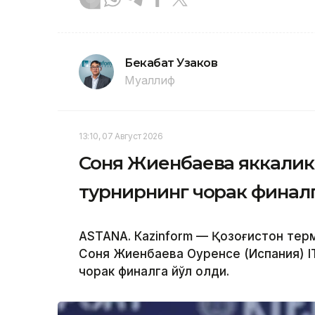
Бекабат Узаков
Муаллиф
13:10, 07 Август 2026
Соня Жиенбаева яккалик
турнирнинг чорак финалг
ASTANА. Кazinform — Қозоғистон тер
Соня Жиенбаева Оуренсе (Испания) I
чорак финалга йўл олди.