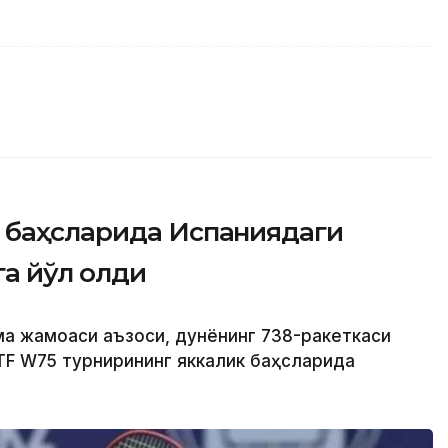
 баҳсларида Испаниядаги
а йўл олди
ма жамоаси аъзоси, дунёнинг 738-ракеткаси
TF W75 турнирининг яккалик баҳсларида