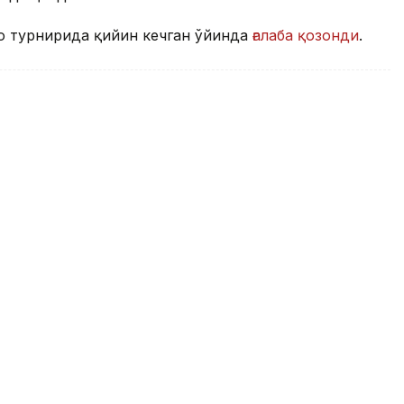
о турнирида қийин кечган ўйинда
ғалаба қозонди
.
и турнирнинг чорак финалига