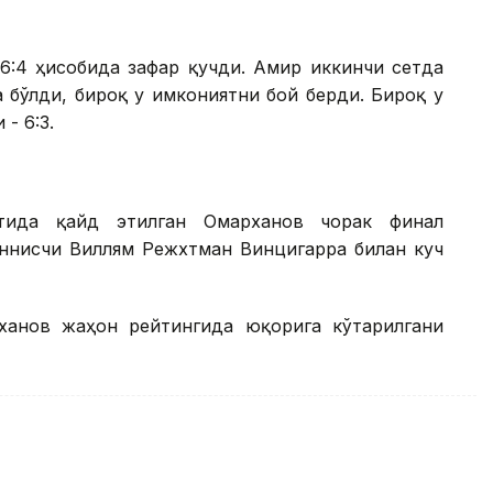
 6:4 ҳисобида зафар қучди. Амир иккинчи сетда
а бўлди, бироқ у имкониятни бой берди. Бироқ у
- 6:3.
атида қайд этилган Омарханов чорак финал
еннисчи Виллям Режхтман Винцигарра билан куч
ханов жаҳон рейтингида юқорига кўтарилгани