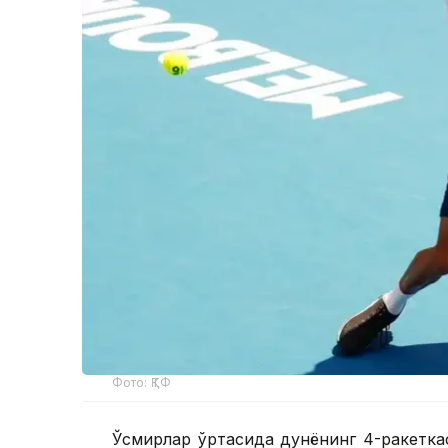
Фото: ҚТФ
Ўсмирлар ўртасида дунёнинг 4-ракетка