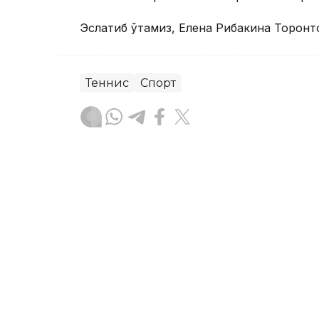
Эслатиб ўтамиз, Елена Рибакина Торонт
Теннис
Спорт
Бекабат Узаков
Муаллиф
14:10, 06 Август 2026
Денис Евсеев Туркиядаг
йўл олди