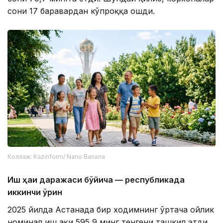
сони 17 баравардан кўпроққа ошди.
Коллаж: Kazinform/ Nano Banana
Иш ҳақи даражаси бўйича — республикада
иккинчи ўрин
2025 йилда Астанада бир ходимнинг ўртача ойлик
номинал иш ҳақи 595,9 минг тенгени ташкил этди.