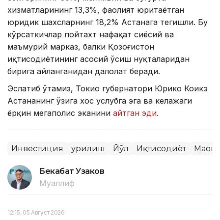
хизматларининг 13,3%, фаолият юритаётган
юридик шахсларнинг 18,2% Астанага тегишли. Бу
кўрсаткичлар пойтахт нафақат сиёсий ва
маъмурий марказ, балки Қозоғистон
иқтисодиётининг асосий ўсиш нуқталаридан
бирига айланганидан далолат беради.
Эслатиб ўтамиз, Токио губернатори Юрико Коикэ
Астананинг ўзига хос услубга эга ва келажаги
ёрқин мегаполис эканини
айтган эди
.
Инвестиция
Қурилиш
Йўл
Иқтисодиёт
Маош
Бекабат Узаков
Муаллиф
12:15, 05 Август 2026