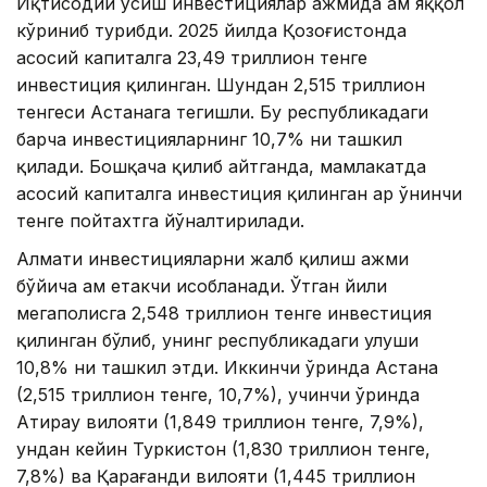
Иқтисодий ўсиш инвестициялар ҳажмида ҳам яққол
кўриниб турибди. 2025 йилда Қозоғистонда
асосий капиталга 23,49 триллион тенге
инвестиция қилинган. Шундан 2,515 триллион
тенгеси Астанага тегишли. Бу республикадаги
барча инвестицияларнинг 10,7% ни ташкил
қилади. Бошқача қилиб айтганда, мамлакатда
асосий капиталга инвестиция қилинган ҳар ўнинчи
тенге пойтахтга йўналтирилади.
Алмати инвестицияларни жалб қилиш ҳажми
бўйича ҳам етакчи ҳисобланади. Ўтган йили
мегаполисга 2,548 триллион тенге инвестиция
қилинган бўлиб, унинг республикадаги улуши
10,8% ни ташкил этди. Иккинчи ўринда Астана
(2,515 триллион тенге, 10,7%), учинчи ўринда
Атирау вилояти (1,849 триллион тенге, 7,9%),
ундан кейин Туркистон (1,830 триллион тенге,
7,8%) ва Қарағанди вилояти (1,445 триллион