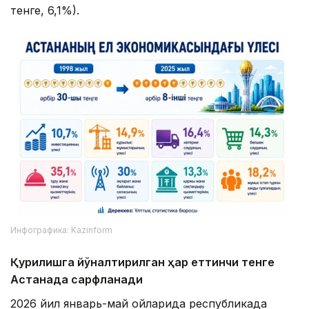
тенге, 6,1%).
Инфографика: Kazinform
Қурилишга йўналтирилган ҳар еттинчи тенге
Астанада сарфланади
2026 йил январь-май ойларида республикада