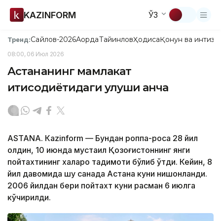
KAZINFORM
ЎЗ
Сайлов-2026
Ақорда
Тайинлов
Ҳодиса
Қонун ва интизо
Тренд:
08:00, 06 Июл 2026
Астананинг мамлакат
иқтисодиётидаги улуши қанча
ASTANА. Кazinform — Бундан роппа-роса 28 йил
олдин, 10 июнда мустақил Қозоғистоннинг янги
пойтахтининг халқаро тақдимоти бўлиб ўтди. Кейин, 8
йил давомида шу санада Астана куни нишонланди.
2006 йилдан бери пойтахт куни расман 6 июлга
кўчирилди.