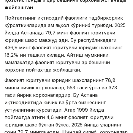
Қозоғистондаги ҳар бешинчи корхона Астанада
жойлашган
Пойтахтнинг иқтисодий фаоллиги тадбиркорлик
кўрсаткичларида ҳам яққол кўриниб турибди. 2025
йилда Астанада 79,7 минг фаолият юритувчи
юридик шахс мавжуд эди. Бу республикадаги
436,9 минг фаолият юритувчи юридик шахснинг
18,2% ни ташкил қилади. Айтиш мумкинки,
мамлакатда фаолият юритувчи ҳар бешинчи
корхона пойтахтда жойлашган.
Фаолият юритувчи юридик шахсларнинг 78,8
минги кичик корхоналар, 553 таси ўрта ва 373
таси йирик корхоналардир. Бу Астана
иқтисодиётида кичик ва ўрта бизнеснинг
устунлигини кўрсатади. Агар 1999 йилда
пойтахтда атиги 4,6 минг фаолият юритувчи
юридик шахс бўлган бўлса, 2025 йилда уларнинг
сони 79,7 мингга етди. Шундай қилиб, корхоналар