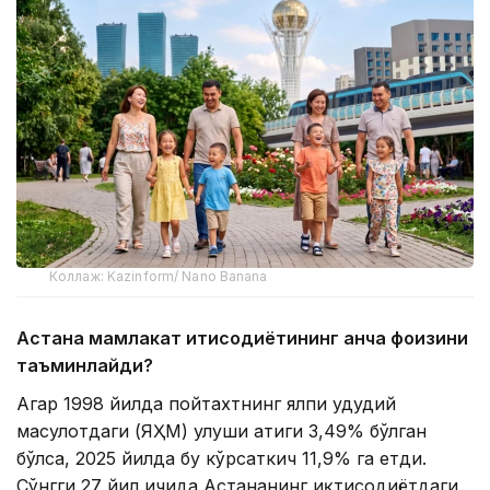
Коллаж: Kazinform/ Nano Banana
Астана мамлакат иқтисодиётининг қанча фоизини
таъминлайди?
Агар 1998 йилда пойтахтнинг ялпи ҳудудий
маҳсулотдаги (ЯҲМ) улуши атиги 3,49% бўлган
бўлса, 2025 йилда бу кўрсаткич 11,9% га етди.
Сўнгги 27 йил ичида Астананинг иқтисодиётдаги