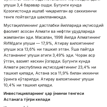
улуши 3,4 баравар ошди. Бугунги кунда
Қозоғистонда ишлаб чиқарилган ҳар саккизинчи
тенге пойтахтда шаклланмоқда.
Мустақилликнинг дастлабки йилларида иқтисодий
фаолият асосан Алмати ва нефтли ҳудудларида
жамланган эди. Масалан, 1998 йилда Алматининг
ЯИМдаги улуши — 17,9%, Атирау вилоятининг
улуши эса 13,6% ни ташкил этган. Ўша пайтда
Астананинг улуши атиги 3,49% эди. Чорак аср
ўтгач, вазият кескин ўзгарди. Бугунги кунда
Алмати республика иқтисодиётининг 23,4% ни
ташкил қилади, Астана эса 11,9% билан иккинчи
ўринга кўтарилди. Атирау вилоятининг улуши
10,4% ни ташкил қилади.
Инвестицияларнинг ҳар ўнинчи тенгеси
Астанага тўғри келади