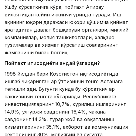
Ушбу кўрсаткичга кўра, пойтахт Атирау
вилоятидан кейин иккинчи ўринда туради. Иш
ҳақининг юқори даражаси юқори қўшимча қиймат
яратадиган давлат бошқаруви органлари, миллий
компаниялар, молия ташкилотлари, халқаро
тузилмалар ва хизмат кўрсатиш соҳаларининг
жамланиши билан боғлиқ.
Пойтахт иқтисодиёти қандай ўзгарди?
1998 йилдан бери Қозоғистон иқтисодиётида
ишлаб чиқарилган ҳар ўттизинчи тенге Астанага
тегишли эди. Бугунги кунда бу кўрсаткич ҳар
саккизинчи тенгега кўтарилди. Республикага
инвестицияларнинг 10,7%, қурилиш ишларининг
14,9%, улгуржи савдонинг 16,4%, чакана
савдонинг 14,3%, турар жой ва овқатланиш
хизматларининг 35,1%, ахборот ва коммуникация
секторининг 30%, молиявий ва суғурта