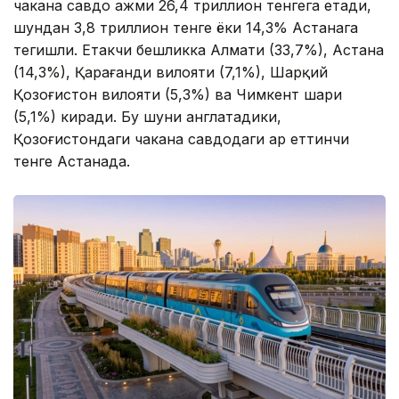
чакана савдо ҳажми 26,4 триллион тенгега етади,
шундан 3,8 триллион тенге ёки 14,3% Астанага
тегишли. Етакчи бешликка Алмати (33,7%), Астана
(14,3%), Қарағанди вилояти (7,1%), Шарқий
Қозоғистон вилояти (5,3%) ва Чимкент шаҳри
(5,1%) киради. Бу шуни англатадики,
Қозоғистондаги чакана савдодаги ҳар еттинчи
тенге Астанада.