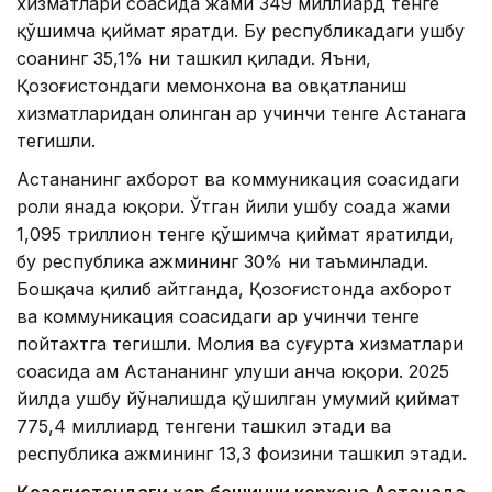
хизматлари соҳасида жами 349 миллиард тенге
қўшимча қиймат яратди. Бу республикадаги ушбу
соҳанинг 35,1% ни ташкил қилади. Яъни,
Қозоғистондаги меҳмонхона ва овқатланиш
хизматларидан олинган ҳар учинчи тенге Астанага
тегишли.
Астананинг ахборот ва коммуникация соҳасидаги
роли янада юқори. Ўтган йили ушбу соҳада жами
1,095 триллион тенге қўшимча қиймат яратилди,
бу республика ҳажмининг 30% ни таъминлади.
Бошқача қилиб айтганда, Қозоғистонда ахборот
ва коммуникация соҳасидаги ҳар учинчи тенге
пойтахтга тегишли. Молия ва суғурта хизматлари
соҳасида ҳам Астананинг улуши анча юқори. 2025
йилда ушбу йўналишда қўшилган умумий қиймат
775,4 миллиард тенгени ташкил этади ва
республика ҳажмининг 13,3 фоизини ташкил этади.