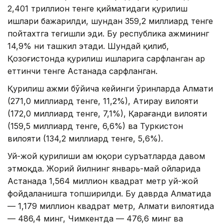
2,401 триллион тенге қийматидаги қурилиш
ишлари бажарилди, шундан 359,2 миллиард тенге
пойтахтга тегишли эди. Бу республика ҳажмининг
14,9% ни ташкил этади. Шундай қилиб,
Қозоғистонда қурилиш ишларига сарфланган ҳар
еттинчи тенге Астанада сарфланган.
Қурилиш ҳажми бўйича кейинги ўринларда Алмати
(271,0 миллиард тенге, 11,2%), Атирау вилояти
(172,0 миллиард тенге, 7,1%), Қарағанди вилояти
(159,5 миллиард тенге, 6,6%) ва Туркистон
вилояти (134,2 миллиард тенге, 5,6%).
Уй-жой қурилиши ҳам юқори суръатларда давом
этмоқда. Жорий йилнинг январь-май ойларида
Астанада 1,564 миллион квадрат метр уй-жой
фойдаланишга топширилди. Бу даврда Алматида
— 1,179 миллион квадрат метр, Алмати вилоятида
— 486,4 минг, Чимкентда — 476,6 минг ва