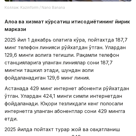
Коллаж: Kazinform / Nano Banana
Алоқа ва хизмат кўрсатиш иқтисодиётининг йирик
маркази
2025 йил 1 декабрь ҳолатига кўра, пойтахтда 187,7
минг телефон линияси рўйхатдан ўтган. Улардан
129,6 минги аҳолига тегишли. Рақамли телефон
станцияларига уланган линиялар сони 187,7
мингни ташкил этади, шундан аҳоли
фойдаланадиган 129,6 минг линия.
Астанада 429 минг интернет абоненти рўйхатдан
ўтган. Улардан 424,1 минги симли интернетдан
фойдаланади. Юқори тезликдаги кенг полосали
интернетга уланган абонентлар сони 429 мингга
етди.
2025 йилда пойтахт турар жой ва овқатланиш