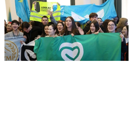
Фото: Алмати ҳокимлиги
Унинг сўзларига кўра, концепцияга киритилган
муҳим йўналишлардан бири — секторал
волонтёрликни ривожлантириш.
– Волонтёрлик 14 та йўналишда амалга
оширилади. Ҳозирда улардан 12 таси учун