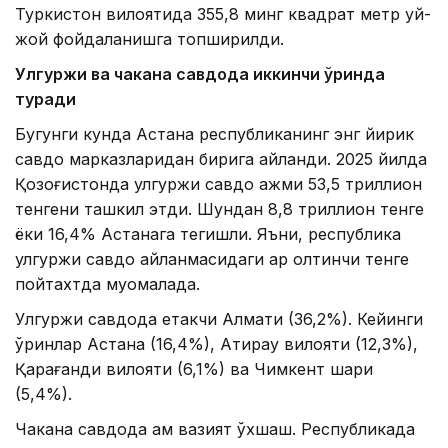
Туркистон вилоятида 355,8 минг квадрат метр уй-
жой фойдаланишга топширилди.
Улгуржи ва чакана савдода иккинчи ўринда
туради
Бугунги кунда Астана республиканинг энг йирик
савдо марказларидан бирига айланди. 2025 йилда
Қозоғистонда улгуржи савдо ҳажми 53,5 триллион
тенгени ташкил этди. Шундан 8,8 триллион тенге
ёки 16,4% Астанага тегишли. Яъни, республика
улгуржи савдо айланмасидаги ҳар олтинчи тенге
пойтахтда муомалада.
Улгуржи савдода етакчи Алмати (36,2%). Кейинги
ўринлар Астана (16,4%), Атирау вилояти (12,3%),
Қарағанди вилояти (6,1%) ва Чимкент шаҳри
(5,4%).
Чакана савдода ҳам вазият ўхшаш. Республикада