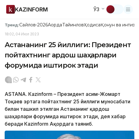
KAZINFORM
ЎЗ
Сайлов-2026
Ақорда
Тайинлов
Ҳодиса
Қонун ва интизо
Тренд:
18:02, 04 Июл 2023
Астананинг 25 йиллиги: Президент
пойтахтнинг қардош шаҳарлари
форумида иштирок этади
ASTANA. Каzinform – Президент Қасим-Жомарт
Тоқаев эртага пойтахтнинг 25 йиллиги муносабати
билан ташкил этилган Астананинг қардош
шаҳарлари форумида иштирок этади, дея хабар
беради Каzinform Ақордага таяниб.