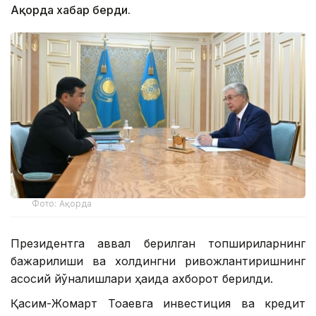
Ақорда хабар берди.
Фото: Ақорда
Президентга аввал берилган топшириқларнинг
бажарилиши ва холдингни ривожлантиришнинг
асосий йўналишлари ҳақида ахборот берилди.
Қасим-Жомарт Тоқаевга инвестиция ва кредит