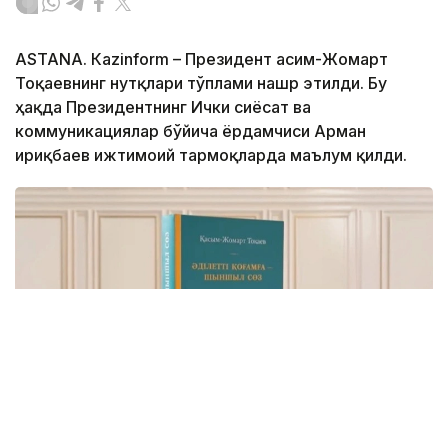
ASTANА. Кazinform – Президент Қасим-Жомарт
Тоқаевнинг нутқлари тўплами нашр этилди. Бу
ҳақда Президентнинг Ички сиёсат ва
коммуникациялар бўйича ёрдамчиси Арман
Қириқбаев ижтимоий тармоқларда маълум қилди.
Фото: видеодан скриншот