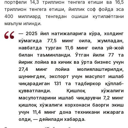
портфели 14,3 триллион тенгега етиши ва 16,5
триллион тенгега етиши, йиллик соф фойда эса
400 миллиард тенгедан ошиши кутилаётгани
маълум қилинди.
— 2025 йил натижаларига кўра, холдинг
кўмагида 77,5 минг оила, жумладан,
навбатда турган 11,6 минг оила уй-жой
билан таъминланди. Ўтган йили 77 та
йирик лойиҳа ва кичик ва ўрта бизнес учун
27,4 минг лойиҳа молиялаштирилди,
шунингдек, экспорт учун маҳсулот ишлаб
чиқарадиган 131 та тадбиркор қўллаб-
қувватланди. Қишлоқ хўжалиги
маҳсулотларини ишлаб чиқарувчи 7,2 минг
қишлоқ хўжалиги корхонаси баҳорги экиш
учун 11,4 минг дона техникани ижарага
олди, — дейилади хабарда.