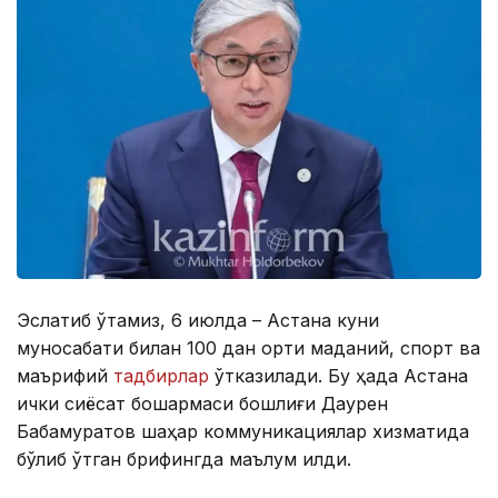
Эслатиб ўтамиз, 6 июлда – Астана куни
муносабати билан 100 дан ортиқ маданий, спорт ва
маърифий
тадбирлар
ўтказилади. Бу ҳақда Астана
ички сиёсат бошқармаси бошлиғи Даурен
Бабамуратов шаҳар коммуникациялар хизматида
бўлиб ўтган брифингда маълум қилди.