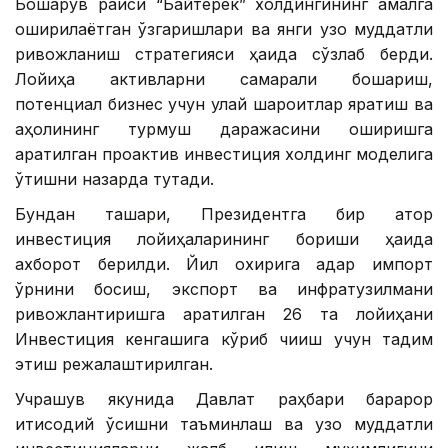
Бошқарув раиси “Байтерек” холдингининг амалга
оширилаётган ўзгаришлари ва янги узоқ муддатли
ривожланиш стратегияси ҳақида сўзлаб берди.
Лойиҳа активларни самарали бошқариш,
потенциал бизнес учун қулай шароитлар яратиш ва
аҳолининг турмуш даражасини оширишга
қаратилган проактив инвестиция холдинг моделига
ўтишни назарда тутади.
Бундан ташқари, Президентга бир қатор
инвестиция лойиҳаларининг бориши ҳақида
ахборот берилди. Йил охирига қадар импорт
ўрнини босиш, экспорт ва инфратузилмани
ривожлантиришга қаратилган 26 та лойиҳани
Инвестиция кенгашига кўриб чиқиш учун тақдим
этиш режалаштирилган.
Учрашув якунида Давлат раҳбари барқарор
иқтисодий ўсишни таъминлаш ва узоқ муддатли