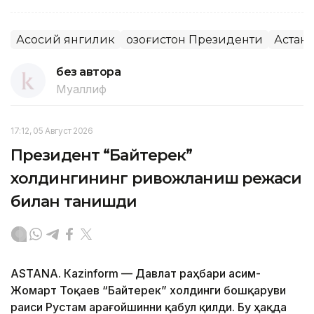
Асосий янгилик
Қозоғистон Президенти
Астана
без автора
Муаллиф
17:12, 05 Август 2026
Президент “Байтерек”
холдингининг ривожланиш режаси
билан танишди
ASTANА. Каzinform — Давлат раҳбари Қасим-
Жомарт Тоқаев “Байтерек” холдинги бошқаруви
раиси Рустам Қарағойшинни қабул қилди. Бу ҳақда