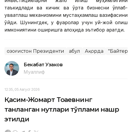
инвестицияларни жалб қилиш муҳимлигини
таъкидлади ва кичик ва ўрта бизнесни қўллаб-
қувватлаш механизмини мустаҳкамлаш вазифасини
қўйди. Шунингдек, у фуқаролар учун уй-жой олиш
имкониятини оширишга алоҳида эътибор қаратди.
Қозоғистон Президенти
Қабул
Ақорда
"Байтере
Бекабат Узаков
Муаллиф
12:35, 05 Август 2026
Қасим-Жомарт Тоқаевнинг
танланган нутқлари тўплами нашр
этилди