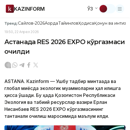
KAZINFORM
ЎЗ
Сайлов-2026
Ақорда
Тайинлов
Ҳодиса
Қонун ва интизо
Тренд:
19:50, 22 Апрел 2026
Астанада RES 2026 EXPO кўргазмаси
очилди
ASTANА. Кazinform — Ушбу тадбир минтақада ва
глобал миқёсда экологик муаммоларни ҳал қилишга
ҳисса қўшади. Бу ҳақда Қозоғистон Республикаси
Экология ва табиий ресурслар вазири Ерлан
Нисанбаев RES 2026 EXPO кўргазмасининг
тантанали очилиш маросимида маълум қилди.