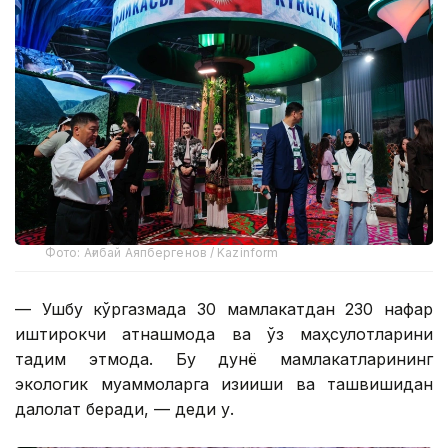
Фото: Ағибай Аяпбергенов / Kazinform
— Ушбу кўргазмада 30 мамлакатдан 230 нафар
иштирокчи қатнашмоқда ва ўз маҳсулотларини
тақдим этмоқда. Бу дунё мамлакатларининг
экологик муаммоларга қизиқиши ва ташвишидан
далолат беради, — деди у.