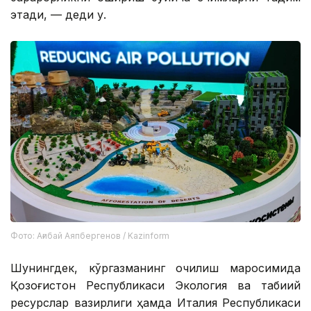
этади, — деди у.
Фото: Ағибай Аяпбергенов / Kazinform
Шунингдек, кўргазманинг очилиш маросимида
Қозоғистон Республикаси Экология ва табиий
ресурслар вазирлиги ҳамда Италия Республикаси