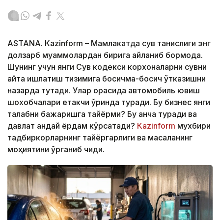
ASTANА. Кazinform – Мамлакатда сув танқислиги энг
долзарб муаммолардан бирига айланиб бормоқда.
Шунинг учун янги Сув кодекси корхоналарни сувни
қайта ишлатиш тизимига босқичма-босқич ўтказишни
назарда тутади. Улар орасида автомобиль ювиш
шохобчалари етакчи ўринда туради. Бу бизнес янги
талабни бажаришга тайёрми? Бу қанча туради ва
давлат қандай ёрдам кўрсатади?
Кazinform
мухбири
тадбиркорларнинг тайёргарлиги ва масаланинг
моҳиятини ўрганиб чиқди.