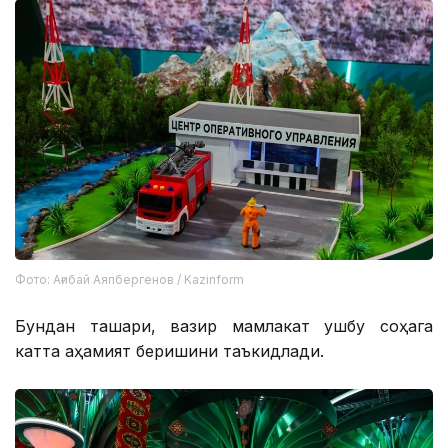
Фото: Ағибай Аяпбергенов / Kazinform
Бундан ташқари, вазир мамлакат ушбу соҳага
катта аҳамият беришини таъкидлади.