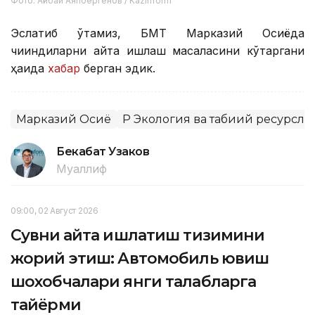
Фото: Ағибай Аяпбергенов / Kazinform
Эслатиб ўтамиз, БМТ Марказий Осиёда
чиқиндиларни қайта ишлаш масаласини кўтаргани
ҳақида
хабар
берган эдик.
Марказий Осиё
ҚР Экология ва табиий ресурсл
Бекабат Узаков
Муаллиф
09:00, 02 Август 2026
Сувни қайта ишлатиш тизимини
жорий этиш: Автомобиль ювиш
шохобчалари янги талабларга
тайёрми