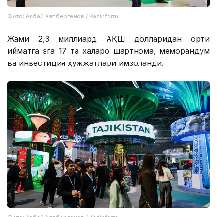
Фото: Ағибай Аяпбергенов / Kazinform
Жами 2,3 миллиард АҚШ долларидан ортиқ
қийматга эга 17 та халқаро шартнома, меморандум
ва инвестиция ҳужжатлари имзоланди.