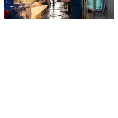
Коллаж: Kazinform/ СИ
Иқлим ўзгариши, аҳолининг кўпайиши ва
трансчегаравий дарёларга қарамлик сув
ресурсларидан самарали фойдаланишни долзарб
масалага айлантирди. Шу муносабат билан, 2023
йилда мамлакатда Сув ресурслари ва ирригация
вазирлиги ташкил этилди ва соҳадаги давлат
сиёсати янги йўналишни эгаллади. Кейинчалик
сувни тежайдиган технологияларни кенг жорий
этишга устувор аҳамият берган янги Сув кодекси
қабул қилинди.
Янги талабларга мувофиқ, кўп сув истеъмол