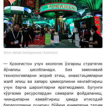
Фото: Ағибай Аяпбергенов / Kazinform
— Қозоғистон учун экологик ўзгариш стратегик
йўналиш ҳисобланади. Биз замонавий
технологияларни жорий этиш, инвестицияларни
жалб қилиш ва халқаро ҳамкорликни кенгайтириш
учун барча шароитларни яратмоқдамиз. Бугунги
кўргазма ресурслардан самарали фойдаланиш,
чиқиндиларни камайтириш ҳамда иқтисодий
барқарорликни ошириш бўйича ечимларни тақдим