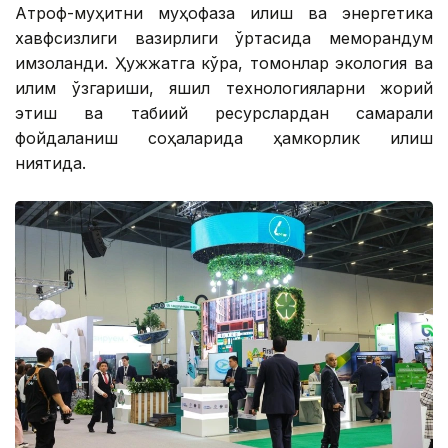
Атроф-муҳитни муҳофаза қилиш ва энергетика
хавфсизлиги вазирлиги ўртасида меморандум
имзоланди. Ҳужжатга кўра, томонлар экология ва
иқлим ўзгариши, яшил технологияларни жорий
этиш ва табиий ресурслардан самарали
фойдаланиш соҳаларида ҳамкорлик қилиш
ниятида.