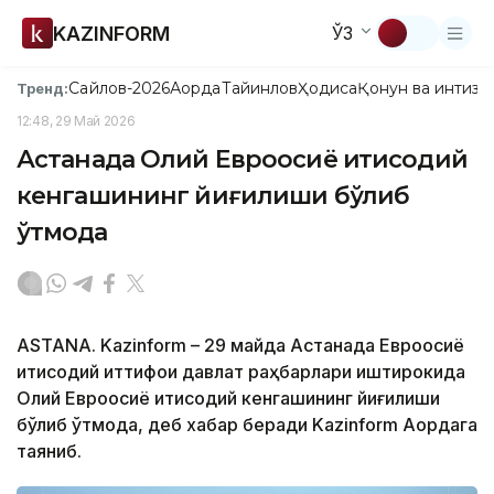
KAZINFORM
ЎЗ
Сайлов-2026
Ақорда
Тайинлов
Ҳодиса
Қонун ва интизо
Тренд:
12:48, 29 Май 2026
Астанада Олий Евроосиё иқтисодий
кенгашининг йиғилиши бўлиб
ўтмоқда
ASTANA. Kazinform – 29 майда Астанада Евроосиё
иқтисодий иттифоқи давлат раҳбарлари иштирокида
Олий Евроосиё иқтисодий кенгашининг йиғилиши
бўлиб ўтмоқда, деб хабар беради Kazinform Ақордага
таяниб.