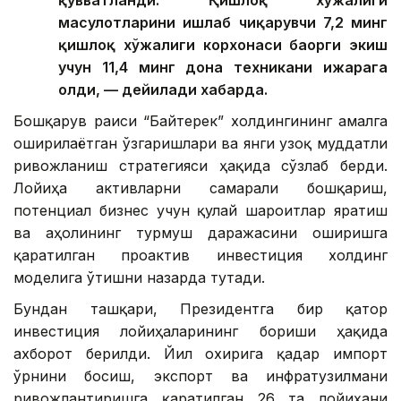
қувватланди. Қишлоқ хўжалиги
маҳсулотларини ишлаб чиқарувчи 7,2 минг
қишлоқ хўжалиги корхонаси баҳорги экиш
учун 11,4 минг дона техникани ижарага
олди, — дейилади хабарда.
Бошқарув раиси “Байтерек” холдингининг амалга
оширилаётган ўзгаришлари ва янги узоқ муддатли
ривожланиш стратегияси ҳақида сўзлаб берди.
Лойиҳа активларни самарали бошқариш,
потенциал бизнес учун қулай шароитлар яратиш
ва аҳолининг турмуш даражасини оширишга
қаратилган проактив инвестиция холдинг
моделига ўтишни назарда тутади.
Бундан ташқари, Президентга бир қатор
инвестиция лойиҳаларининг бориши ҳақида
ахборот берилди. Йил охирига қадар импорт
ўрнини босиш, экспорт ва инфратузилмани
ривожлантиришга қаратилган 26 та лойиҳани