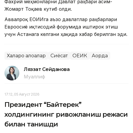
Фахрий меҳмонларни Давлат раҳбари Қасим-
Жомарт Тоқаев кутиб олди.
Аввалроқ ЕОИИга аъзо давлатлар раҳбарлари
Евроосиё иқтисодий форумида иштирок этиш
учун Астанага келгани ҳақида хабар берилган эди.
Халқаро алоқалар
Сиёсат
ОЕИК
Ақорда
Ляззат Сейданова
Муаллиф
17:12, 05 Август 2026
Президент “Байтерек”
холдингининг ривожланиш режаси
билан танишди