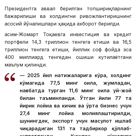
Президентга аввал берилган топшириқларнинг
бажарилиши ва холдингни ривожлантиришнинг
асосий йўналишлари ҳақида ахборот берилди.
Қасим-Жомарт Тоқаевга инвестиция ва кредит
портфели 14,3 триллион тенгега етиши ва 16,5
триллион тенгега етиши, йиллик соф фойда эса
400 миллиард тенгедан ошиши кутилаётгани
маълум қилинди.
— 2025 йил натижаларига кўра, холдинг
кўмагида 77,5 минг оила, жумладан,
навбатда турган 11,6 минг оила уй-жой
билан таъминланди. Ўтган йили 77 та
йирик лойиҳа ва кичик ва ўрта бизнес учун
27,4 минг лойиҳа молиялаштирилди,
шунингдек, экспорт учун маҳсулот ишлаб
чиқарадиган 131 та тадбиркор қўллаб-