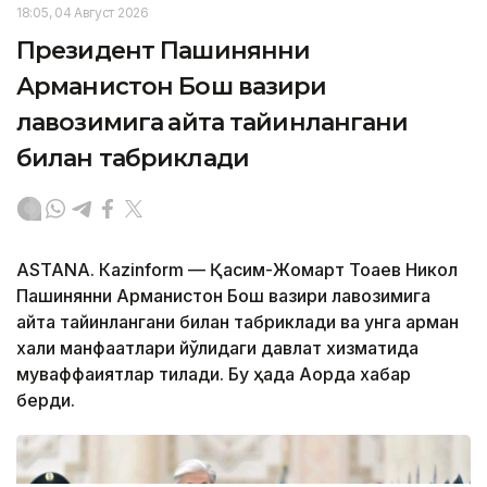
18:05, 04 Август 2026
Президент Пашинянни
Арманистон Бош вазири
лавозимига қайта тайинлангани
билан табриклади
ASTANА. Кazinform — Қасим-Жомарт Тоқаев Никол
Пашинянни Арманистон Бош вазири лавозимига
қайта тайинлангани билан табриклади ва унга арман
халқи манфаатлари йўлидаги давлат хизматида
муваффақиятлар тилади. Бу ҳақда Ақорда хабар
берди.