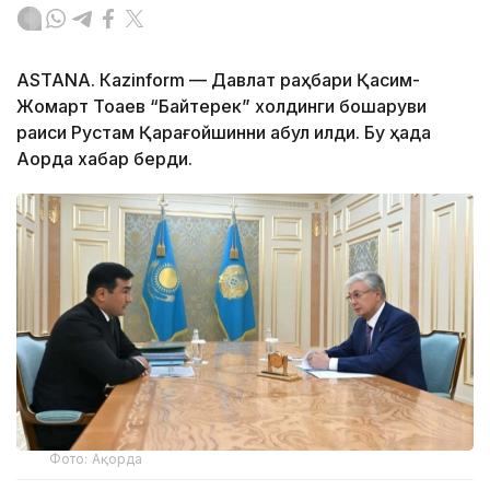
ASTANА. Каzinform — Давлат раҳбари Қасим-
Жомарт Тоқаев “Байтерек” холдинги бошқаруви
раиси Рустам Қарағойшинни қабул қилди. Бу ҳақда
Ақорда хабар берди.
Фото: Ақорда