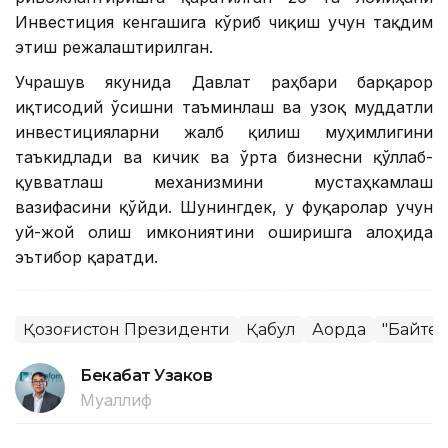
Инвестиция кенгашига кўриб чиқиш учун тақдим
этиш режалаштирилган.
Учрашув якунида Давлат раҳбари барқарор
иқтисодий ўсишни таъминлаш ва узоқ муддатли
инвестицияларни жалб қилиш муҳимлигини
таъкидлади ва кичик ва ўрта бизнесни қўллаб-
қувватлаш механизмини мустаҳкамлаш
вазифасини қўйди. Шунингдек, у фуқаролар учун
уй-жой олиш имкониятини оширишга алоҳида
эътибор қаратди.
Қозоғистон Президенти
Қабул
Ақорда
"Байтер
Бекабат Узаков
Муаллиф