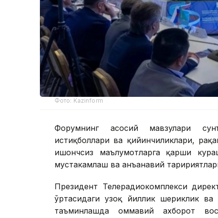
Фото: Kazinform
Форумнинг асосий мавзулари сун
истиқболлари ва қийинчиликлари, рақ
ишончсиз маълумотларга қарши кураш
мустаҳкамлаш ва анъанавий таҳририятла
Президент Телерадиокомплекси дирек
ўртасидаги узоқ йиллик шериклик ва 
таъминлашда оммавий ахборот вос