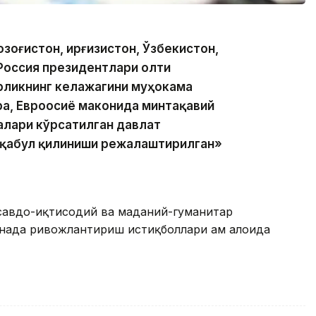
зоғистон, Қирғизистон, Ўзбекистон,
Россия президентлари олти
ликнинг келажагини муҳокама
ра, Евроосиё маконида минтақавий
алари кўрсатилган давлат
 қабул қилиниши режалаштирилган»
 савдо-иқтисодий ва маданий-гуманитар
 янада ривожлантириш истиқболлари ҳам алоҳида