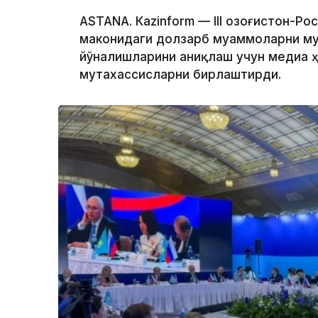
ASTANА. Кazinform — III Қозоғистон-
маконидаги долзарб муаммоларни му
йўналишларини аниқлаш учун медиа 
мутахассисларни бирлаштирди.