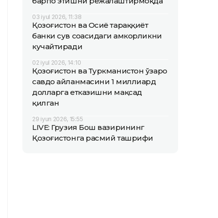
барпо этишни режалаштирмоқда
03 iyul 2026, 11:38
Қозоғистон ва Осиё тараққиёт
банки сув соҳасидаги ҳамкорликни
кучайтиради
02 iyul 2026, 14:10
Қозоғистон ва Туркманистон ўзаро
савдо айланмасини 1 миллиард
долларга етказишни мақсад
қилган
29 iyun 2026, 15:55
LIVE: Грузия Бош вазирининг
Қозоғистонга расмий ташрифи