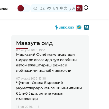
KZ
QZ
РУ
EN
中文
ق ز
ЎЗ
аҳлил
Мавзуга оид
07 avgust 2026, 16:51
Марказий Осиё мамлакатлари
Сирдарё ҳавзасида сув ҳисобини
автоматлаштириш режаси
лойиҳасини ишлаб чиқмоқчи
07 avgust 2026, 15:38
Чўлпон-Отада Евроосиё
ҳукуматлараро кенгаши йиғилиши
бўлиб ўтди: олтита ҳужжат
имзоланди
14 iyul 2026, 11:12