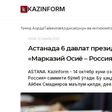
KAZINFORM
Ақорда
Тайинлов
Ҳодиса
Қонун ва интизом
Ко
Тренд:
20:08, 10 Октябр 2022
Астанада 6 давлат през
«Марказий Осиё – Россия
ASTANA. Kazinform - 14 октябр куни Қ
Россия» саммити бўлиб ўтади. Бу ҳақ
Айбек Смадияров маълум қилди, дея 