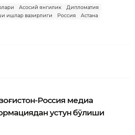
рлари
Асосий янгилик
Дипломатия
шқи ишлар вазирлиги
Россия
Астана
Қозоғистон-Россия медиа
ормациядан устун бўлиши