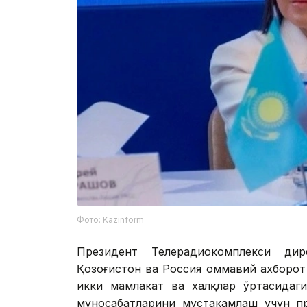
Фото: Kazinform
Президент Телерадиокомплекси дир
Қозоғистон ва Россия оммавий ахборот
икки мамлакат ва халқлар ўртасидаг
муносабатларини мустаҳкамлаш учун п