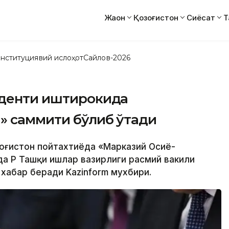
Жаҳон
Қозоғистон
Сиёсат
Т
нституциявий ислоҳот
Сайлов-2026
иденти иштирокида
» саммити бўлиб ўтади
озоғистон пойтахтиёда «Марказий Осиё-
да ҚР Ташқи ишлар вазирлиги расмий вакили
хабар беради Kazinform мухбири.