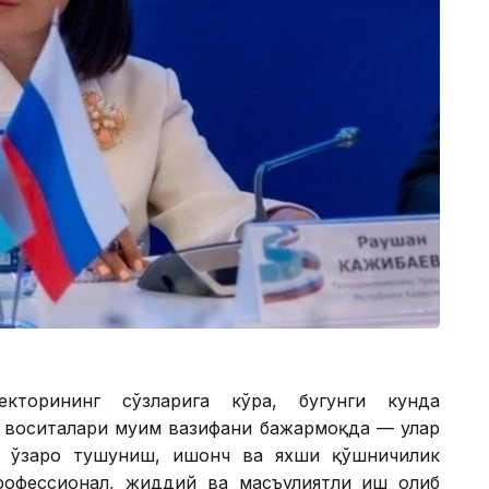
екторининг сўзларига кўра, бугунги кунда
 воситалари муҳим вазифани бажармоқда — улар
и ўзаро тушуниш, ишонч ва яхши қўшничилик
рофессионал, жиддий ва масъулиятли иш олиб