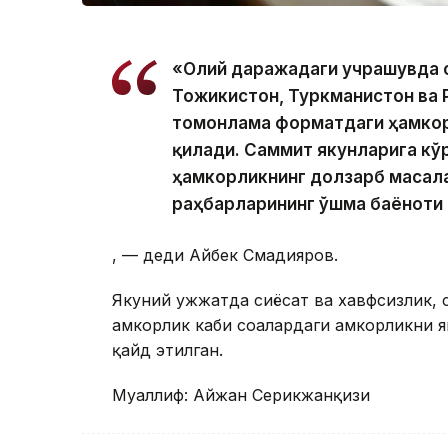
«Олий даражадаги учрашувда Қо
Тожикистон, Туркманистон ва 
томонлама форматдаги ҳамкор
қилади. Саммит якунларига кў
ҳамкорликнинг долзарб масал
раҳбарларининг Қўшма баёноти
, — деди Айбек Смадияров.
Якуний ҳужжатда сиёсат ва хавфсизлик,
ҳамкорлик каби соҳалардаги ҳамкорликни
қайд этилган.
Муаллиф: Айжан Серикжанқизи