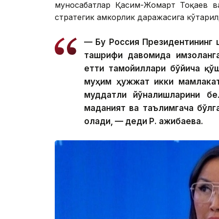
муносабатлар Қасим-Жомарт Тоқаев ва
стратегик ҳамкорлик даражасига кўтарил
— Бу Россия Президентининг ш
ташрифи давомида имзоланга
етти тамойиллари бўйича қў
муҳим ҳужжат икки мамлакат
муддатли йўналишларини бе
маданият ва таълимгача бўлг
олади, — деди Р. Қажибаева.