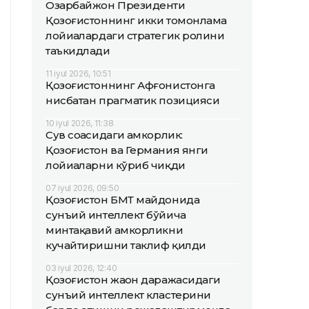
Озарбайжон Президенти
Қозоғистоннинг икки томонлама
лойиҳалардаги стратегик ролини
таъкидлади
11 iyul 2026, 10:51
Қозоғистоннинг Афғонистонга
нисбатан прагматик позицияси
10 iyul 2026, 11:38
Сув соҳасидаги ҳамкорлик:
Қозоғистон ва Германия янги
лойиҳаларни кўриб чиқди
07 iyul 2026, 09:50
Қозоғистон БМТ майдонида
сунъий интеллект бўйича
минтақавий ҳамкорликни
кучайтиришни таклиф қилди
03 iyul 2026, 12:40
Қозоғистон жаҳон даражасидаги
сунъий интеллект кластерини