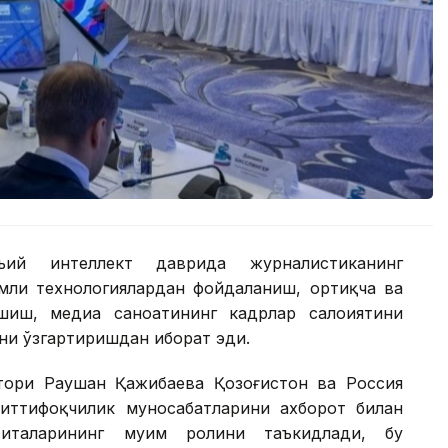
ъий интеллект даврида журналистиканинг
амли технологиялардан фойдаланиш, ортиқча ва
иш, медиа саноатининг кадрлар салоҳиятини
рни ўзгартиришдан иборат эди.
тори Раушан Қажибаева Қозоғистон ва Россия
иттифоқчилик муносабатларини ахборот билан
италарининг муҳим ролини таъкидлади, бу