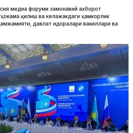
Россия медиа форуми замонавий ахборот
ҳокама қилиш ва келажакдаги ҳамкорлик
ҳамжамияти, давлат идоралари вакиллари ва