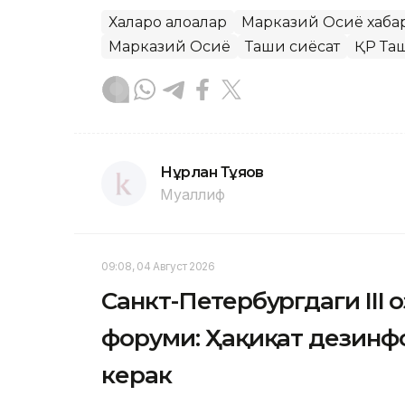
Халқаро алоқалар
Марказий Осиё хаба
Марказий Осиё
Ташқи сиёсат
ҚР Та
Нұрлан Тұяқов
Муаллиф
09:08, 04 Август 2026
Санкт-Петербургдаги III 
форуми: Ҳақиқат дезинф
керак