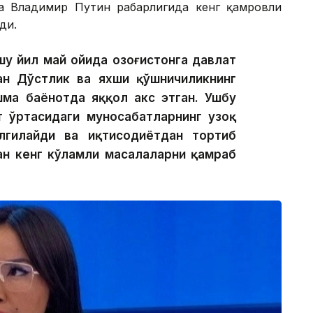
 Владимир Путин раҳбарлигида кенг қамровли
ди.
у йил май ойида Қозоғистонга давлат
н Дўстлик ва яхши қўшничиликнинг
шма баёнотда яққол акс этган. Ушбу
 ўртасидаги муносабатларнинг узоқ
лгилайди ва иқтисодиётдан тортиб
ан кенг кўламли масалаларни қамраб