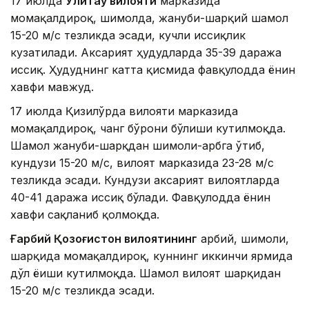
17 июлда
Улитау вилояти
марказида
момақалдироқ, шимолда, жануби-шарқий шамол
15-20 м/с тезликда эсади, кучли иссиқлик
кузатилади. Аксарият ҳудудларда 35-39 даража
иссиқ. Ҳудуднинг катта қисмида фавқулодда ёнғин
хавфи мавжуд.
17 июлда Қизилўрда вилояти марказида
момақалдироқ, чанг бўрони бўлиши кутилмоқда.
Шамол жануби-шарқдан шимоли-ғарбга ўтиб,
кундузи 15-20 м/с, вилоят марказида 23-28 м/с
тезликда эсади. Кундузи аксарият вилоятларда
40-41 даража иссиқ бўлади. Фавқулодда ёнғин
хавфи сақланиб қолмоқда.
Ғарбий Қозоғистон вилоятининг
ғарбий, шимоли,
шарқида момақалдироқ, куннинг иккинчи ярмида
дўл ёғиши кутилмоқда. Шамол вилоят шарқидан
15-20 м/с тезликда эсади.