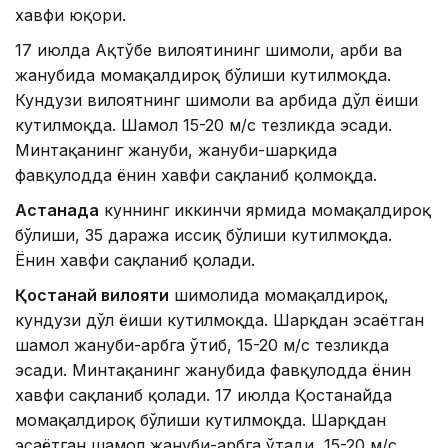
хавфи юқори.
17 июлда Ақтўбе вилоятининг шимоли, ғарби ва
жанубида момақалдироқ бўлиши кутилмоқда.
Кундузи вилоятнинг шимоли ва ғарбида дўл ёғиши
кутилмоқда. Шамол 15-20 м/с тезликда эсади.
Минтақанинг жануби, жануби-шарқида
фавқулодда ёнғин хавфи сақланиб қолмоқда.
Астанада
куннинг иккинчи ярмида момақалдироқ
бўлиши, 35 даража иссиқ бўлиши кутилмоқда.
Ёнғин хавфи сақланиб қолади.
Қостанай вилояти
шимолида момақалдироқ,
кундузи дўл ёғиши кутилмоқда. Шарқдан эсаётган
шамол жануби-ғарбга ўтиб, 15-20 м/с тезликда
эсади. Минтақанинг жанубида фавқулодда ёнғин
хавфи сақланиб қолади. 17 июлда Қостанайда
момақалдироқ бўлиши кутилмоқда. Шарқдан
эсаётган шамол жануби-ғарбга ўтади, 15-20 м/с