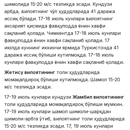
шимолида 15-20 м/с тезликда эсади. Кундузи
ғарбда, вилоятнинг чўл ҳудудларида 41 даража
иссиқ бўлади. 17-18 июль кунлари вилоятнинг
аксарият қисмида фавқулодда ёнғин хавфи
сақланиб қолади. Чимкентда 17-18 июль кунлари
фавқулодда ёнғин хавфи сақланиб қолади. 17
июлда куннинг иккинчи ярмида Туркистонда 41
даража иссиқ бўлиши кутилмоқда. 17-18 июль
кунлари фавқулодда ёнғин хавфи сақланиб қолади.
Жетису вилоятининг
тоғли ҳудудларида
момақалдироқ бўлиши кутилмоқда. Шамол 15-20
м/с тезликда эсади.
17-19 июль кунлари кундузи
Жамбил вилоятининг
тоғли ҳудудларида момақалдироқ бўлиши мумкин.
17-19 июль кунлари шамол шимоли-шарқдан
шимоли-ғарбга ўтиб, вилоятнинг тоғли ҳудудларида
15-20 м/с тезликда эсади. 17, 19 июль кунлари