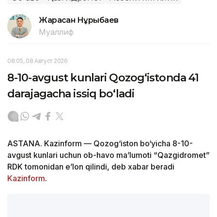
Жарасқан Нұрыбаев
Муаллиф
08:05, 08 Август 2026
8-10-avgust kunlari Qozog‘istonda 41
darajagacha issiq bo‘ladi
ASTANA. Kazinform — Qozog‘iston bo‘yicha 8-10-
avgust kunlari uchun ob-havo ma’lumoti “Qazgidromet”
RDK tomonidan e’lon qilindi, deb xabar beradi
Kazinform
.