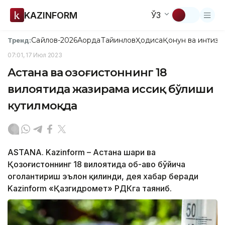
KAZINFORM
ЎЗ
Сайлов-2026
Ақорда
Тайинлов
Ҳодиса
Қонун ва интизо
Тренд:
07:01, 17 Июл 2023
Астана ва Қозоғистоннинг 18
вилоятида жазирама иссиқ бўлиши
кутилмоқда
ASTANA. Kazinform – Астана шаҳри ва
Қозоғистоннинг 18 вилоятида об-ҳаво бўйича
огоҳлантириш эълон қилинди, дея хабар беради
Kazinform «Қазгидромет» РДКга таяниб.