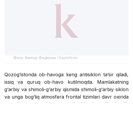
Фото: Виктор Федюнин / Kazinform
Qozog‘istonda ob-havoga keng antisiklon ta’sir qiladi,
issiq va quruq ob-havo kutilmoqda. Mamlakatning
g‘arbiy va shimoli-g‘arbiy qismida shimoli-g‘arbiy siklon
va unga bog‘liq atmosfera frontal tizimlari davr oxirida
yomg‘ir, momaqaldiroq va kuchli shamollarni olib
keladi, ba’zi hududlarda do‘l yog‘ishi mumkin.
Janubiy siklon davr boshida va kun davomida janub va
janubi-sharqiy tog‘li hududlarda mamlakat sharqiga