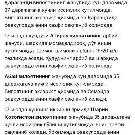
Қарағанди вилоятининг
жанубида кун давомида
37 даражагача кучли иссиқлик кутилмоқда.
Вилоятнинг аксарият қисмида ва Қарағандида
фавқулодда ёнғин хавфи сақланиб қолмоқда.
17 июлда кундузи
Атирау вилоятининг
ғарбий,
жануби, шарқида момақалдироқ, дўл ёғиши
кутилмоқда. Шамол шимоли-ғарбдан 15-20 м/с
тезликда эсади. Ҳудуднинг ғарбий ва шарқида
фавқулодда ёнғин хавфи сақланиб қолмоқда.
Абай вилоятининг
жанубида кун давомида 35
даражагача кучли иссиқлик кутилмоқда.
Вилоятнинг аксарият қисмида ва Семейда
фавқулодда ёнғин хавфи сақланиб қолади.
17 июлда куннинг иккинчи ярмида
Шарқий
Қозоғистон вилоятининг
жанубида 35 даражагача
кучли иссиқлик бўлиши кутилмоқда. Ёнғин хавфи
сақланиб қолади. Ўскеменда фавқулодда ёнғин