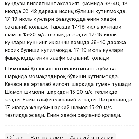
кундузи вилоятнинг аксарият қисмида 38-40, 18
июлда 38-42 даража иссиқ бўлиши кутилмоқда.
17-19 июль кунлари фавқулодда ёнғин хавфи
сақланиб қолади. Таразда 17-18 июль кунлари
шамол 15-20 м/с тезликда эсади. 17-18 июль
кунлари куннинг иккинчи ярмида 38-40 даража
иссиқ бўлиши кутилмоқда. 17-19 июль кунлари
фавқулодда ёнғин хавфи сақланиб қолади.
Шимолий Қозоғистон вилоятининг
ғарби ва
шарқида момақалдироқ бўлиши кутилмоқда.
Кечаси ва эрталаб вилоят шарқида туман тушади.
Шамол шимоли-шарқдан 15-20 м/с тезликда
эсади. Ёнғин хавфи сақланиб қолади. Петропавлда
17 июлда жануби-шарқий шамол 15-20 м/с
тезликда эсади. Ёнғин хавфи сақланиб қолади.
Об-ҳаво
Қазгидромет
Асосий янгилик