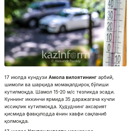
17 июлда кундузи
Ақмола вилоятининг
ғарбий,
шимоли ва шарқида момақалдироқ бўлиши
кутилмоқда. Шамол 15-20 м/с тезликда эсади.
Куннинг иккинчи ярмида 35 даражагача кучли
иссиқлик кутилмоқда. Ҳудуднинг аксарият
қисмида фавқулодда ёнғин хавфи сақланиб
қолмоқда.