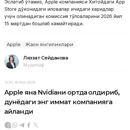
Эслатиб ўтамиз, Apple компанияси Хитойдаги App
Store дўконидаги иловалар ичидаги харидлар
учун олинадиган комиссия тўловларини 2026 йил
15 мартдан бошлаб камайтиради.
Apple
Жаҳон янгиликлари
Ляззат Сейданова
Муаллиф
12:20, 18 Июл 2026
Apple яна Nvidiaни ортда қолдириб,
дунёдаги энг қиммат компанияга
айланди