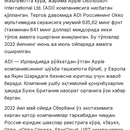
Маълумотга кўра, жарима Apple Distribution
International Ltd. (ADI) компаниясига нисбатан
қўлланган. Тергов давомида ADI Россиянинг Okko
мультимедиа сервисига умумий 635,62 минг фунт
(тахминан 841 минг доллар) миқдорида икки
тўлов амалга оширгани аниқланган. Бу тўловлар
2022 йилнинг июнь ва июль ойларида амалга
оширилган.
ADI — Ирландияда рўйхатдан ўтган Apple
компаниясининг шўъба ташкилоти бўлиб, у Европа
ва Яқин Шарқдаги бизнесни юритиш учун жавоб
беради. Компания ушбу эҳтимолий қонунбузарлик
ҳақида Буюк Британия назорат органига ўзи хабар
берган.
2022 йил май ойида Сбербанк ўз экотизимига
кирган қатор компаниялар таркибидан чиққан.
Россия юридик шахслар реестрига кўра, «Звук»,
Okko, «Okko Спорт», SberCloud, ЦРТ компаниялар