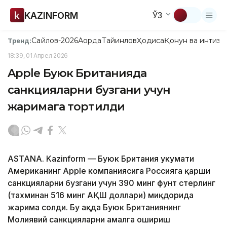
KAZINFORM
ЎЗ
Сайлов-2026
Ақорда
Тайинлов
Ҳодиса
Қонун ва интизо
Тренд:
18:39, 01 Апрел 2026
Apple Буюк Британияда
санкцияларни бузгани учун
жаримага тортилди
ASTANA. Kazinform — Буюк Британия ҳукумати
Американинг Apple компаниясига Россияга қарши
санкцияларни бузгани учун 390 минг фунт стерлинг
(тахминан 516 минг АҚШ доллари) миқдорида
жарима солди. Бу ҳақда Буюк Британиянинг
Молиявий санкцияларни амалга ошириш