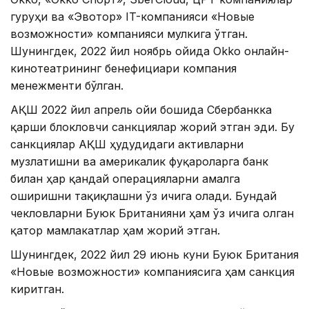
гуруҳи ва «Эвотор» IT-компанияси «Новые
возможности» компанияси мулкига ўтган.
Шунингдек, 2022 йил ноябрь ойида Okko онлайн-
кинотеатрининг бенефициари компания
менежменти бўлган.
АҚШ 2022 йил апрель ойи бошида Сбербанкка
қарши блокловчи санкциялар жорий этган эди. Бу
санкциялар АҚШ ҳудудидаги активларни
музлатишни ва америкалик фуқароларга банк
билан ҳар қандай операцияларни амалга
оширишни тақиқлашни ўз ичига олади. Бундай
чекловларни Буюк Британияни ҳам ўз ичига олган
қатор мамлакатлар ҳам жорий этган.
Шунингдек, 2022 йил 29 июнь куни Буюк Британия
«Новые возможности» компаниясига ҳам санкция
киритган.