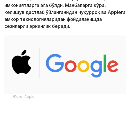
имкониятларга эга бўлди. Манбаларга кўра,
келишув дастлаб ўйланганидан чуқурроқ ва Appleга
ҳамкор технологияларидан фойдаланишда
сезиларли эркинлик беради.
Фото: Apple
Apple ўзининг маълумотлар марказларида Gemini
моделига тўлиқ кириш ҳуқуқига эга. Бу
компанияга модел асосида индивидуал