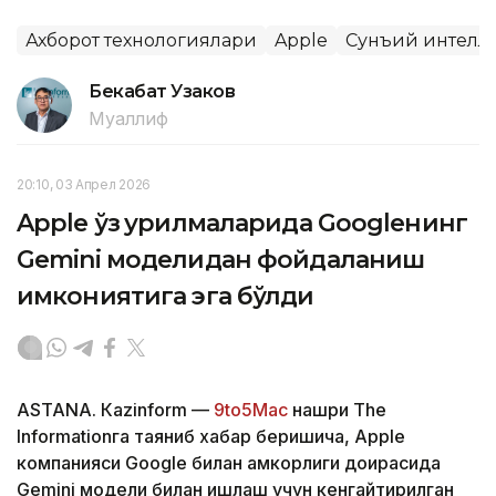
Ахборот технологиялари
Apple
Сунъий интелл
Бекабат Узаков
Муаллиф
20:10, 03 Апрел 2026
Apple ўз қурилмаларида Googleнинг
Gemini моделидан фойдаланиш
имкониятига эга бўлди
ASTANА. Кazinform —
9to5Mac
нашри The
Informationга таяниб хабар беришича, Apple
компанияси Google билан ҳамкорлиги доирасида
Gemini модели билан ишлаш учун кенгайтирилган