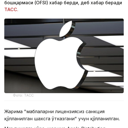
бошқармаси (OFSI) хабар берди, деб хабар беради
ТАСС.
Фото: ТАСС
Жарима "маблағларни лицензиясиз санкция
қўлланилган шахсга ўтказгани" учун қўлланилган.