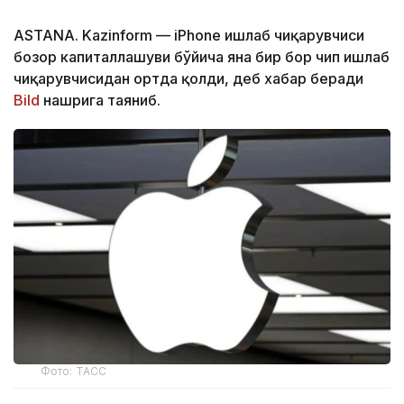
ASTANA. Kazinform — iPhone ишлаб чиқарувчиси
бозор капиталлашуви бўйича яна бир бор чип ишлаб
чиқарувчисидан ортда қолди, деб хабар беради
Bild
нашрига таяниб.
Фото: ТАСС