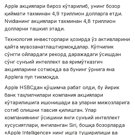
Apple акциялари бироз кўтарилиб, унинг бозор
қиймати тахминан 4,9 триллион долларга етди.
Nvidiaнинг акциялари тахминан 4,8 триллион
долларни ташкил этади.
Технология инвесторлари ҳозирда ўз активларини
қайта мувозанатлаштирмоқдалар. Кўпчилик
сўнгги ойлардаги рекорд даражадаги ўсишдан
сўнг сунъий интеллект ва яримўтказгич
акцияларини сотмоқда ва бунинг ўрнига яна
Appleга пул тикмоқда.
Apple HSBCдан қўшимча рағбат олди, бу йирик
банк таҳлилчилари компания акциялари
кўтарилишига ишонишади ва уларни мижозларига
сотиб олишни тавсия қилишган. Улар
компаниянинг ўсишини янги сунъий интеллект
хусусиятлари, янгиланган Siri, бошқа бозорларда
«Apple Intelligence» нинг ишга туширилиши ва