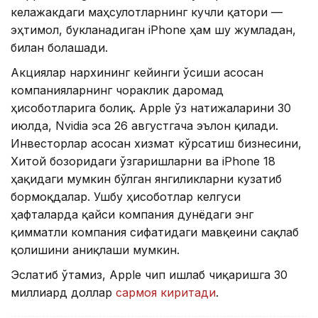
келажакдаги маҳсулотларнинг кучли қатори —
эҳтимол, букланадиган iPhone ҳам шу жумладан,
билан боғлашади.
Акциялар нархининг кейинги ўсиши асосан
компанияларнинг чораклик даромад
ҳисоботларига боғлиқ. Apple ўз натижаларини 30
июлда, Nvidia эса 26 августгача эълон қилади.
Инвесторлар асосан хизмат кўрсатиш бизнесини,
Хитой бозоридаги ўзгаришларни ва iPhone 18
ҳақидаги мумкин бўлган янгиликларни кузатиб
бормоқдалар. Ушбу ҳисоботлар келгуси
ҳафталарда қайси компания дунёдаги энг
қимматли компания сифатидаги мавқеини сақлаб
қолишини аниқлаши мумкин.
Эслатиб ўтамиз, Apple чип ишлаб чиқаришга 30
миллиард доллар
сармоя киритади
.