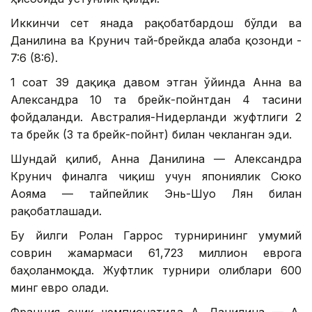
Иккинчи сет янада рақобатбардош бўлди ва
Данилина ва Крунич тай-брейкда ғалаба қозонди -
7:6 (8:6).
1 соат 39 дақиқа давом этган ўйинда Анна ва
Александра 10 та брейк-пойнтдан 4 тасини
фойдаланди. Австралия-Нидерланди жуфтлиги 2
та брейк (3 та брейк-пойнт) билан чекланган эди.
Шундай қилиб, Анна Данилина — Александра
Крунич финалга чиқиш учун япониялик Сюко
Аояма — тайпейлик Энь-Шуо Лян билан
рақобатлашади.
Бу йилги Ролан Гаррос турнирининг умумий
соврин жамғармаси 61,723 миллион еврога
баҳоланмоқда. Жуфтлик турнири ғолиблари 600
минг евро олади.