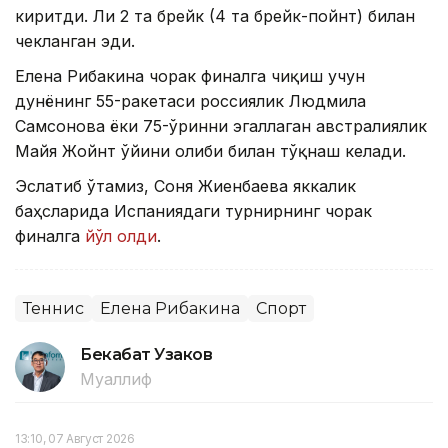
киритди. Ли 2 та брейк (4 та брейк-пойнт) билан
чекланган эди.
Елена Рибакина чорак финалга чиқиш учун
дунёнинг 55-ракетаси россиялик Людмила
Самсонова ёки 75-ўринни эгаллаган австралиялик
Майя Жойнт ўйини ғолиби билан тўқнаш келади.
Эслатиб ўтамиз, Соня Жиенбаева яккалик
баҳсларида Испаниядаги турнирнинг чорак
финалга
йўл олди
.
Теннис
Елена Рибакина
Спорт
Бекабат Узаков
Муаллиф
13:10, 07 Август 2026