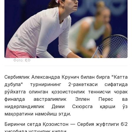
Фото: ҚТФ
Сербиялик Александра Крунич билан бирга "Катта
дубулға" турнирининг 2-ракеткаси сифатида
рўйхатга олинган қозоғистонлик теннисчи чорак
финалда австралиялик Эллен Перес ва
нидерландиялик Деми Схюрсга қарши ўз
маҳоратини намойиш этди.
Биринчи сетда Қозоғистон — Сербия жуфтлиги 6:2
ҳисобида устунлик қилди.