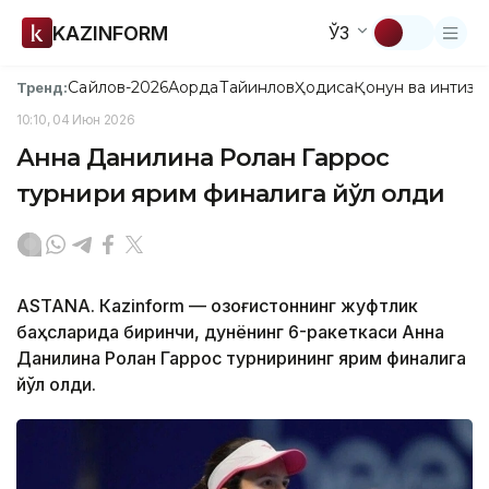
KAZINFORM
ЎЗ
Сайлов-2026
Ақорда
Тайинлов
Ҳодиса
Қонун ва интизо
Тренд:
10:10, 04 Июн 2026
Анна Данилина Ролан Гаррос
турнири ярим финалига йўл олди
ASTANА. Кazinform — Қозоғистоннинг жуфтлик
баҳсларида биринчи, дунёнинг 6-ракеткаси Анна
Данилина Ролан Гаррос турнирининг ярим финалига
йўл олди.