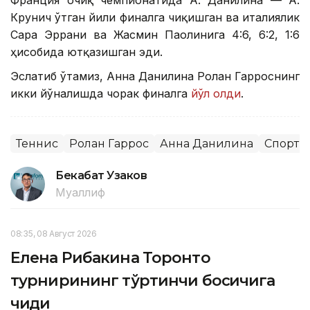
Франция очиқ чемпионатида А. Данилина — А.
Крунич ўтган йили финалга чиқишган ва италиялик
Сара Эррани ва Жасмин Паолинига 4:6, 6:2, 1:6
ҳисобида ютқазишган эди.
Эслатиб ўтамиз, Анна Данилина Ролан Гарроснинг
икки йўналишда чорак финалга
йўл олди
.
Теннис
Ролан Гаррос
Анна Данилина
Спорт
Бекабат Узаков
Муаллиф
08:35, 08 Август 2026
Елена Рибакина Торонто
турнирининг тўртинчи босқичига
чиқди