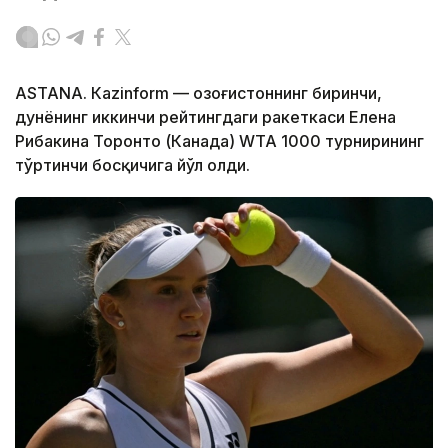
ASTANА. Кazinform — Қозоғистоннинг биринчи,
дунёнинг иккинчи рейтингдаги ракеткаси Елена
Рибакина Торонто (Канада) WТА 1000 турнирининг
тўртинчи босқичига йўл олди.