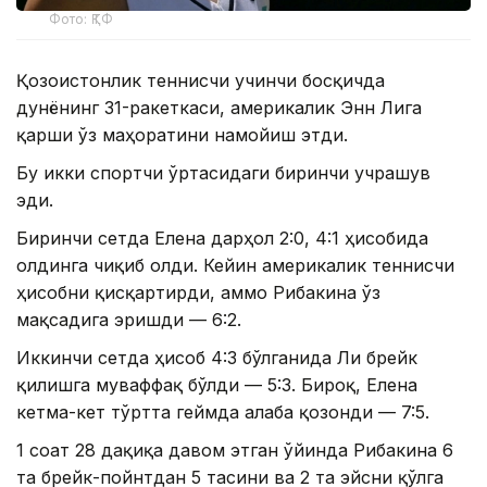
Фото: ҚТФ
Қозоғистонлик теннисчи учинчи босқичда
дунёнинг 31-ракеткаси, америкалик Энн Лига
қарши ўз маҳоратини намойиш этди.
Бу икки спортчи ўртасидаги биринчи учрашув
эди.
Биринчи сетда Елена дарҳол 2:0, 4:1 ҳисобида
олдинга чиқиб олди. Кейин америкалик теннисчи
ҳисобни қисқартирди, аммо Рибакина ўз
мақсадига эришди — 6:2.
Иккинчи сетда ҳисоб 4:3 бўлганида Ли брейк
қилишга муваффақ бўлди — 5:3. Бироқ, Елена
кетма-кет тўртта геймда ғалаба қозонди — 7:5.
1 соат 28 дақиқа давом этган ўйинда Рибакина 6
та брейк-пойнтдан 5 тасини ва 2 та эйсни қўлга