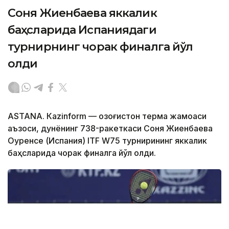
Соня Жиенбаева яккалик
баҳсларида Испаниядаги
турнирнинг чорак финалга йўл
олди
ASTANА. Кazinform — Қозоғистон терма жамоаси
аъзоси, дунёнинг 738-ракеткаси Соня Жиенбаева
Оуренсе (Испания) ITF W75 турнирининг яккалик
баҳсларида чорак финалга йўл олди.