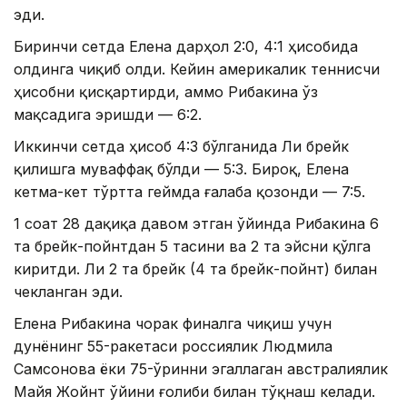
эди.
Биринчи сетда Елена дарҳол 2:0, 4:1 ҳисобида
олдинга чиқиб олди. Кейин америкалик теннисчи
ҳисобни қисқартирди, аммо Рибакина ўз
мақсадига эришди — 6:2.
Иккинчи сетда ҳисоб 4:3 бўлганида Ли брейк
қилишга муваффақ бўлди — 5:3. Бироқ, Елена
кетма-кет тўртта геймда ғалаба қозонди — 7:5.
1 соат 28 дақиқа давом этган ўйинда Рибакина 6
та брейк-пойнтдан 5 тасини ва 2 та эйсни қўлга
киритди. Ли 2 та брейк (4 та брейк-пойнт) билан
чекланган эди.
Елена Рибакина чорак финалга чиқиш учун
дунёнинг 55-ракетаси россиялик Людмила
Самсонова ёки 75-ўринни эгаллаган австралиялик
Майя Жойнт ўйини ғолиби билан тўқнаш келади.