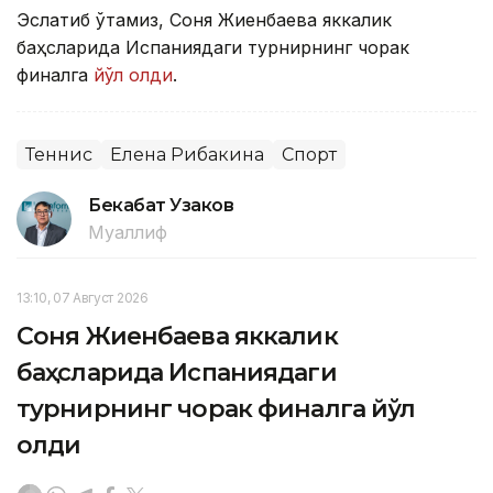
Эслатиб ўтамиз, Соня Жиенбаева яккалик
баҳсларида Испаниядаги турнирнинг чорак
финалга
йўл олди
.
Теннис
Елена Рибакина
Спорт
Бекабат Узаков
Муаллиф
13:10, 07 Август 2026
Соня Жиенбаева яккалик
баҳсларида Испаниядаги
турнирнинг чорак финалга йўл
олди