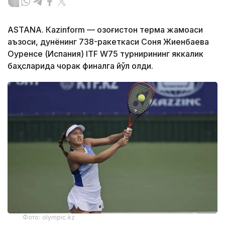
ASTANА. Кazinform — Қозоғистон терма жамоаси
аъзоси, дунёнинг 738-ракеткаси Соня Жиенбаева
Оуренсе (Испания) ITF W75 турнирининг яккалик
баҳсларида чорак финалга йўл олди.
Фото: olympic.kz