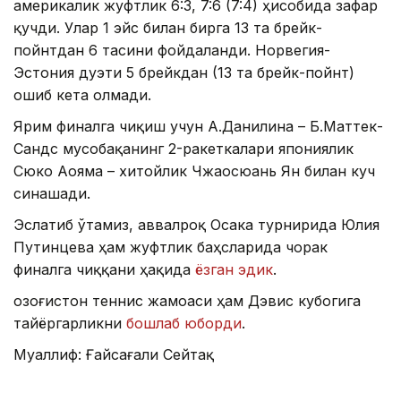
америкалик жуфтлик 6:3, 7:6 (7:4) ҳисобида зафар
қучди. Улар 1 эйс билан бирга 13 та брейк-
пойнтдан 6 тасини фойдаланди. Норвегия-
Эстония дуэти 5 брейкдан (13 та брейк-пойнт)
ошиб кета олмади.
Ярим финалга чиқиш учун А.Данилина – Б.Маттек-
Сандс мусобақанинг 2-ракеткалари япониялик
Сюко Аояма – хитойлик Чжаосюань Ян билан куч
синашади.
Эслатиб ўтамиз, аввалроқ Осака турнирида Юлия
Путинцева ҳам жуфтлик баҳсларида чорак
финалга чиққани ҳақида
ёзган эдик
.
Қозоғистон теннис жамоаси ҳам Дэвис кубогига
тайёргарликни
бошлаб юборди
.
Муаллиф: Ғайсағали Сейтақ