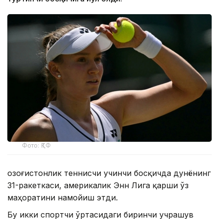
Фото: ҚТФ
Қозоғистонлик теннисчи учинчи босқичда дунёнинг
31-ракеткаси, америкалик Энн Лига қарши ўз
маҳоратини намойиш этди.
Бу икки спортчи ўртасидаги биринчи учрашув