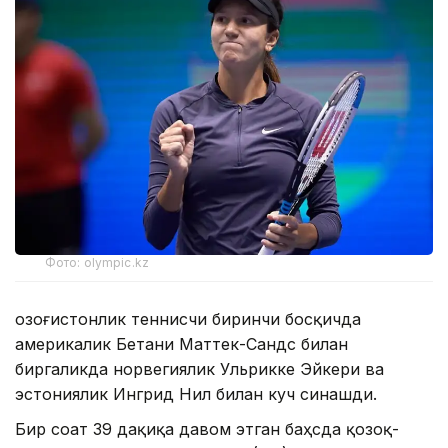
Фото: olympic.kz
Қозоғистонлик теннисчи биринчи босқичда
америкалик Бетани Маттек-Сандс билан
биргаликда норвегиялик Ульрикке Эйкери ва
эстониялик Ингрид Нил билан куч синашди.
Бир соат 39 дақиқа давом этган баҳсда қозоқ-