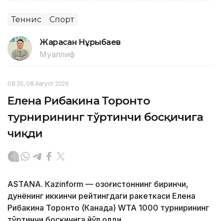
Теннис
Спорт
Жарасқан Нұрыбаев
Муаллиф
08:35, 08 Август 2026
Елена Рибакина Торонто
турнирининг тўртинчи босқичига
чиқди
ASTANА. Кazinform — Қозоғистоннинг биринчи,
дунёнинг иккинчи рейтингдаги ракеткаси Елена
Рибакина Торонто (Канада) WТА 1000 турнирининг
тўртинчи босқичига йўл олди.