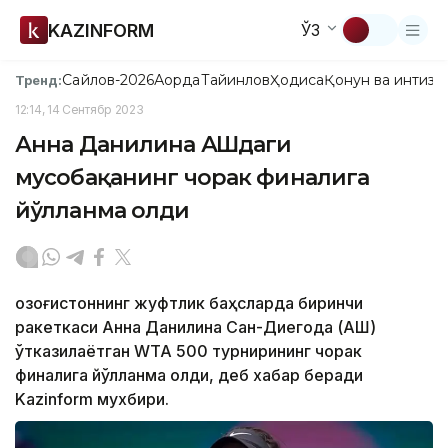
KAZINFORM
ЎЗ
Сайлов-2026
Ақорда
Тайинлов
Ҳодиса
Қонун ва интизо
Тренд:
12:14, 14 Сентябр 2023
Анна Данилина АҚШдаги
мусобақанинг чорак финалига
йўлланма олди
Қозоғистоннинг жуфтлик баҳсларда биринчи
ракеткаси Анна Данилина Сан-Диегода (АҚШ)
ўтказилаётган WТА 500 турнирининг чорак
финалига йўлланма олди, деб хабар беради
Kazinform мухбири.