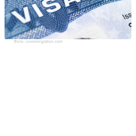
Фото: coximmigration.com
Пилот лойиҳа дастлаб Доминикан
Республикасидан келган ариза берувчиларга
нисбатан қўлланилади. АҚШ Давлат департаменти
маълумотларига кўра, консуллик ходимлари
«жамият учун юк бўлиши мумкин» деб баҳоланган
шахслардан кафолат талаб қилиши мумкин.
Кафолат миқдори ҳар бир ҳолат учун алоҳида
белгиланади.
АҚШ Давлат департаменти вакили Томми
Пиготтнинг таъкидлашича, «Қўшма Штатларга