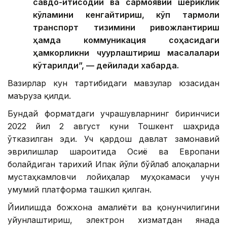
савдо-иқтисодий ва сармоявий шериклик
кўламини кенгайтириш, кўп тармоқли
транспорт тизимини ривожлантириш
ҳамда коммуникация соҳасидаги
ҳамкорликни чуқурлаштириш масалалари
кўтарилди”, — дейилади хабарда.
Вазирлар кун тартибидаги мавзулар юзасидан
маъруза қилди.
Бундай форматдаги учрашувларнинг биринчиси
2022 йил 2 август куни Тошкент шаҳрида
ўтказилган эди. Уч қардош давлат замонавий
эврилишлар шароитида Осиё ва Европани
боғлайдиган тарихий Ипак йўли бўйлаб алоқаларни
мустаҳкамловчи лойиҳалар муҳокамаси учун
умумий платформа ташкил қилган.
Йиғилишда божхона амалиёти ва қонунчилигини
уйғунлаштириш, электрон хизматдан янада