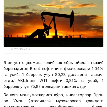
Фото: Pexels
6 август оқшомига келиб, октябрь ойида етказиб
бериладиган Brent нефтининг фьючерслари 1,04%
га ўсиб, 1 баррель учун 80,28 долларни ташкил
этди. АҚШнинг WTI нефти 0,81% га ўсиб, 1
баррель учун 75,83 долларни ташкил этди.
Reuters маълумотларига кўра, инвесторлар Эрон
ва Ўмон ўртасидаги музокаралар ҳақидаги
маълумотларни эҳтиёткорлик билан