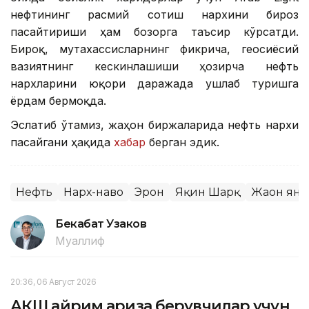
нефтининг расмий сотиш нархини бироз
пасайтириши ҳам бозорга таъсир кўрсатди.
Бироқ, мутахассисларнинг фикрича, геосиёсий
вазиятнинг кескинлашиши ҳозирча нефть
нархларини юқори даражада ушлаб туришга
ёрдам бермоқда.
Эслатиб ўтамиз, жаҳон биржаларида нефть нархи
пасайгани ҳақида
хабар
берган эдик.
Нефть
Нарх-наво
Эрон
Яқин Шарқ
Жаҳон ян
Бекабат Узаков
Муаллиф
20:36, 06 Август 2026
АҚШ айрим ариза берувчилар учун