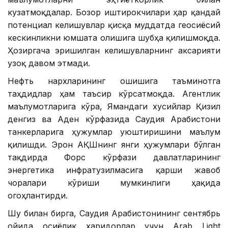
кузатмоқдалар. Бозор иштирокчилари ҳар қандай
потенциал келишувлар қисқа муддатда геосиёсий
кескинликни юмшата олишига шубҳа қилишмоқда.
Ҳозиргача эришилган келишувларнинг аксарияти
узоқ давом этмади.
Нефть нархларининг ошишига таъминотга
таҳдидлар ҳам таъсир кўрсатмоқда. Агентлик
маълумотларига кўра, Ямандаги хусийлар Қизил
денгиз ва Аден кўрфазида Саудия Арабистони
танкерларига ҳужумлар уюштиришини маълум
қилишди. Эрон АҚШнинг янги ҳужумлари бўлган
тақдирда Форс кўрфази давлатларининг
энергетика инфратузилмасига қарши жавоб
чоралари кўриши мумкинлиги ҳақида
огоҳлантирди.
Шу билан бирга, Саудия Арабистонининг сентябрь
ойида осиёлик харидорлар учун Arab Light