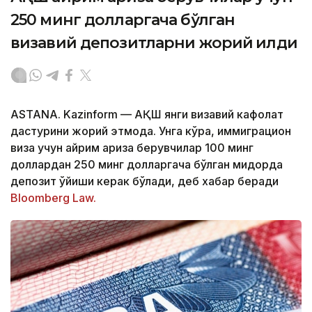
250 минг долларгача бўлган
визавий депозитларни жорий қилди
ASTANA. Kazinform — АҚШ янги визавий кафолат
дастурини жорий этмоқда. Унга кўра, иммиграцион
виза учун айрим ариза берувчилар 100 минг
доллардан 250 минг долларгача бўлган миқдорда
депозит қўйиши керак бўлади, деб хабар беради
Bloomberg Law.