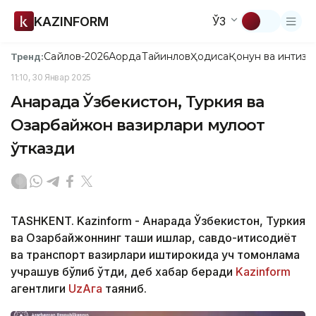
KAZINFORM
ЎЗ
Сайлов-2026
Ақорда
Тайинлов
Ҳодиса
Қонун ва интизо
Тренд:
11:10, 30 Январ 2025
Анқарада Ўзбекистон, Туркия ва
Озарбайжон вазирлари мулоқот
ўтказди
TASHKENT. Kazinform - Анқарада Ўзбекистон, Туркия
ва Озарбайжоннинг ташқи ишлар, савдо-иқтисодиёт
ва транспорт вазирлари иштирокида уч томонлама
учрашув бўлиб ўтди, деб хабар беради
Kazinform
агентлиги
UzAга
таяниб.