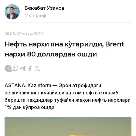
Бекабат Узаков
Муаллиф
09:08, 07 Август 2026
Нефть нархи яна кўтарилди, Brent
нархи 80 доллардан ошди
ASTANА. Кazinform — Эрон атрофидаги
кескинликнинг кучайиши ва хом нефть етказиб
беришга таҳдидлар туфайли жаҳон нефть нархлари
1% дан кўпроққа ошди.