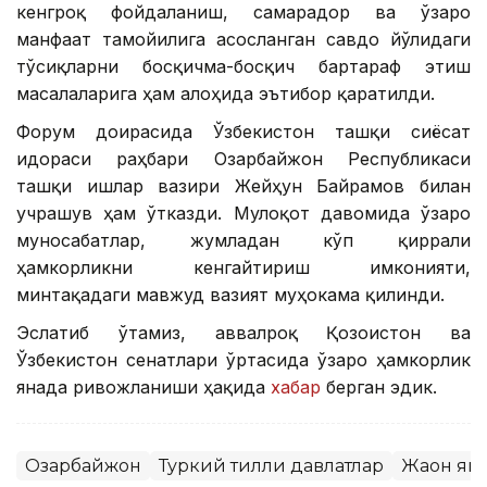
кенгроқ фойдаланиш, самарадор ва ўзаро
манфаат тамойилига асосланган савдо йўлидаги
тўсиқларни босқичма-босқич бартараф этиш
масалаларига ҳам алоҳида эътибор қаратилди.
Форум доирасида Ўзбекистон ташқи сиёсат
идораси раҳбари Озарбайжон Республикаси
ташқи ишлар вазири Жейҳун Байрамов билан
учрашув ҳам ўтказди. Мулоқот давомида ўзаро
муносабатлар, жумладан кўп қиррали
ҳамкорликни кенгайтириш имконияти,
минтақадаги мавжуд вазият муҳокама қилинди.
Эслатиб ўтамиз, аввалроқ Қозоғистон ва
Ўзбекистон сенатлари ўртасида ўзаро ҳамкорлик
янада ривожланиши ҳақида
хабар
берган эдик.
Озарбайжон
Туркий тилли давлатлар
Жаҳон ян