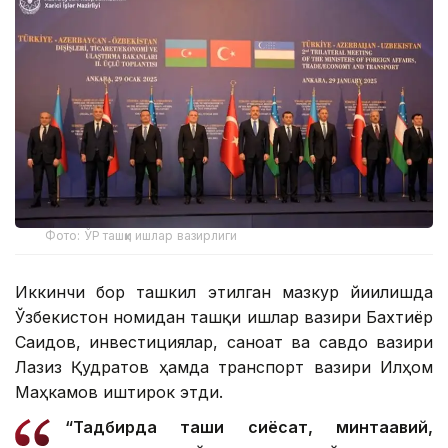
Фото: ЎР ташқи ишлар вазирлиги
Иккинчи бор ташкил этилган мазкур йиғилишда
Ўзбекистон номидан ташқи ишлар вазири Бахтиёр
Саидов, инвестициялар, саноат ва савдо вазири
Лазиз Қудратов ҳамда транспорт вазири Илҳом
Маҳкамов иштирок этди.
“Тадбирда ташқи сиёсат, минтақавий,