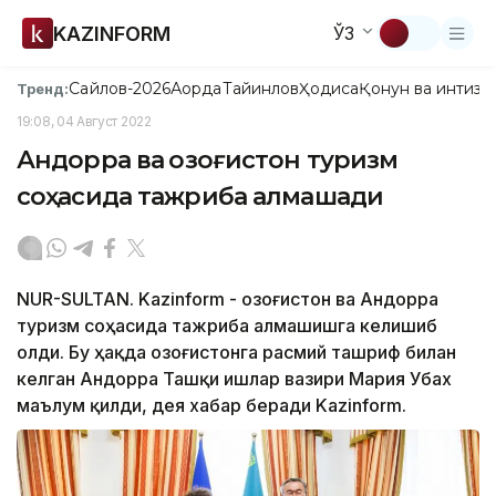
KAZINFORM
ЎЗ
Сайлов-2026
Ақорда
Тайинлов
Ҳодиса
Қонун ва интизо
Тренд:
19:08, 04 Август 2022
Андорра ва Қозоғистон туризм
соҳасида тажриба алмашади
NUR-SULTAN. Kazinform - Қозоғистон ва Андорра
туризм соҳасида тажриба алмашишга келишиб
олди. Бу ҳақда Қозоғистонга расмий ташриф билан
келган Андорра Ташқи ишлар вазири Мария Убах
маълум қилди, дея хабар беради Kazinform.