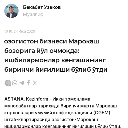
Бекабат Узаков
Муаллиф
10:10, 24 Июл 2026
Қозоғистон бизнеси Марокаш
бозорига йўл очмоқда:
ишбилармонлар кенгашининг
биринчи йиғилиши бўлиб ўтди
ASTANА. Кazinform - Икки томонлама
муносабатлар тарихида биринчи марта Марокаш
корхоналари умумий конфедерацияси (CGEM)
штаб-квартирасида Қозоғистон-Марокаш
ишбилармонлар кенгашининг йиғилиши бўлиб ўтди,