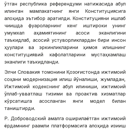
ўтган республика референдуми натижасида қабул
қилинган мамлакатнинг янги Конституциясига
алоҳида эътибор қаратилди. Конституцияни ишлаб
чиқишда фуқароларнинг кенг иштироки унинг
умумхалқ аҳамиятининг асоси эканлигини
таъкидлаб, асосий устуворликлардан бири инсон
ҳуқуқлари ва эркинликларини ҳимоя қилишнинг
конституциявий кафолатларини мустаҳкамлаш
эканлиги таъкидланди.
Элчи Словакия томонини Қозоғистонда ижтимоий
соҳани модернизация қилиш йўналиши, жумладан,
Ижтимоий кодекснинг қабул қилиниши, ижтимоий
қўллаб-қувватлаш тизими ва проактив хизматлар
кўрсатишга асосланган янги модел билан
таништирди.
Р. Доброводский амалга оширилаётган ижтимоий
ёрдамнинг рақамли платформасига алоҳида қизиқиш