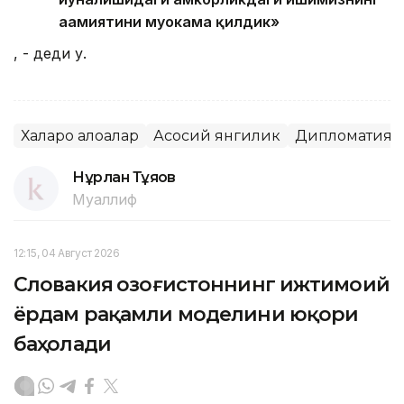
аҳамиятини муҳокама қилдик»
, - деди у.
Халқаро алоқалар
Асосий янгилик
Дипломатия
Нұрлан Тұяқов
Муаллиф
12:15, 04 Август 2026
Словакия Қозоғистоннинг ижтимоий
ёрдам рақамли моделини юқори
баҳолади