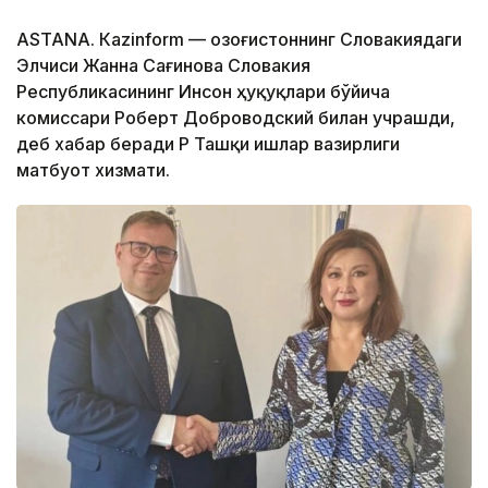
ASTANА. Кazinform — Қозоғистоннинг Словакиядаги
Элчиси Жанна Сағинова Словакия
Республикасининг Инсон ҳуқуқлари бўйича
комиссари Роберт Доброводский билан учрашди,
деб хабар беради ҚР Ташқи ишлар вазирлиги
матбуот хизмати.