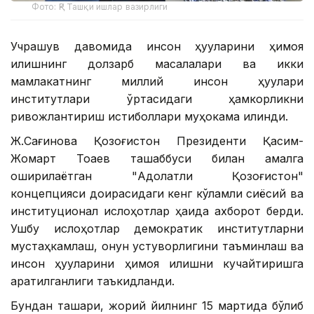
Фото: ҚР Ташқи ишлар вазирлиги
Учрашув давомида инсон ҳуқуқларини ҳимоя
қилишнинг долзарб масалалари ва икки
мамлакатнинг миллий инсон ҳуқуқлари
институтлари ўртасидаги ҳамкорликни
ривожлантириш истиқболлари муҳокама қилинди.
Ж.Сағинова Қозоғистон Президенти Қасим-
Жомарт Тоқаев ташаббуси билан амалга
оширилаётган "Адолатли Қозоғистон"
концепцияси доирасидаги кенг кўламли сиёсий ва
институционал ислоҳотлар ҳақида ахборот берди.
Ушбу ислоҳотлар демократик институтларни
мустаҳкамлаш, қонун устуворлигини таъминлаш ва
инсон ҳуқуқларини ҳимоя қилишни кучайтиришга
қаратилганлиги таъкидланди.
Бундан ташқари, жорий йилнинг 15 мартида бўлиб