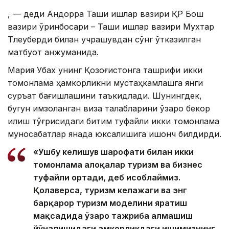
, — деди Андорра Ташқи ишлар вазири ҚР Бош
вазири ўринбосари – Ташқи ишлар вазири Мухтар
Тлеуберди билан учрашувдан сўнг ўтказилган
матбуот анжуманида.
Мария Убах унинг Қозоғистонга ташрифи икки
томонлама ҳамкорликни мустаҳкамлашга янги
суръат бағишлашини таъкидлади. Шунингдек,
бугун имзоланган виза талабларини ўзаро бекор
қилиш тўғрисидаги битим туфайли икки томонлама
муносабатлар янада юксалишига ишонч билдирди.
«Ушбу келишув шарофати билан икки
томонлама алоқалар туризм ва бизнес
туфайли ортади, деб ҳисоблаймиз.
Қолаверса, туризм келажаги ва энг
барқарор туризм моделини яратиш
мақсадида ўзаро тажриба алмашиш
йўналишидаги ҳамкорликдаги ишимизнинг