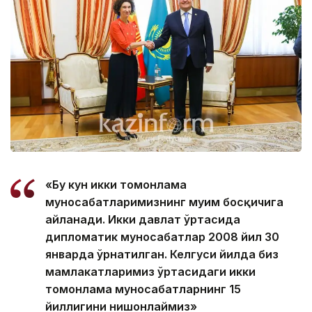
«Бу кун икки томонлама
муносабатларимизнинг муҳим босқичига
айланади. Икки давлат ўртасида
дипломатик муносабатлар 2008 йил 30
январда ўрнатилган. Келгуси йилда биз
мамлакатларимиз ўртасидаги икки
томонлама муносабатларнинг 15
йиллигини нишонлаймиз»