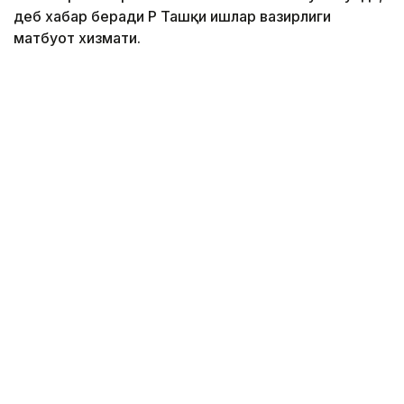
деб хабар беради ҚР Ташқи ишлар вазирлиги
матбуот хизмати.
Фото: ҚР Ташқи ишлар вазирлиги матбуот хизмати
Тадбирда Қозоғистон Республикаси Ташқи ишлар
вазири ўринбосари Алибек Қуантиров, CGEM
президенти Меҳди Тази, Қозоғистоннинг
Марокашдаги элчиси Саулекул Сайлауқизи,