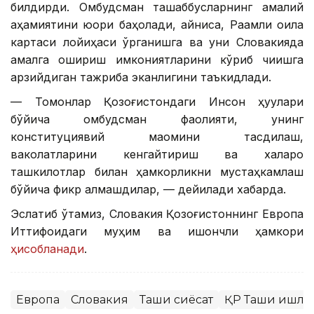
билдирди. Омбудсман ташаббусларнинг амалий
аҳамиятини юқори баҳолади, айниқса, Рақамли оила
картаси лойиҳаси ўрганишга ва уни Словакияда
амалга ошириш имкониятларини кўриб чиқишга
арзийдиган тажриба эканлигини таъкидлади.
— Томонлар Қозоғистондаги Инсон ҳуқуқлари
бўйича омбудсман фаолияти, унинг
конституциявий мақомини тасдиқлаш,
ваколатларини кенгайтириш ва халқаро
ташкилотлар билан ҳамкорликни мустаҳкамлаш
бўйича фикр алмашдилар, — дейилади хабарда.
Эслатиб ўтамиз, Словакия Қозоғистоннинг Европа
Иттифоқидаги муҳим ва ишончли ҳамкори
ҳисобланади
.
Европа
Словакия
Ташқи сиёсат
ҚР Ташқи ишла