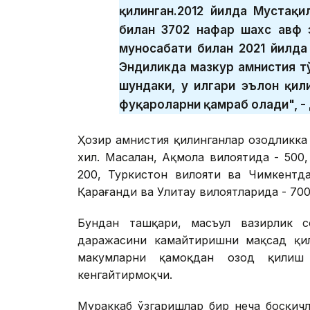
қилинган.2012 йилда Мустақи
билан 3702 нафар шахс авф 
муносабати билан 2021 йилда
Эндиликда мазкур амнистия тў
шундаки, у илгари эълон қил
фуқароларни қамраб олади", -
Ҳозир амнистия қилинганлар озодликка 
хил. Масалан, Ақмола вилоятида - 500,
200, Туркистон вилояти ва Чимкентда
Қарағанди ва Улитау вилоятларида - 70
Бундан ташқари, масъул вазирлик с
даражасини камайтиришни мақсад қилг
маҳкумларни қамоқдан озод қилиш
кенгайтирмоқчи.
Мураккаб ўзгаришлар бир неча босқич