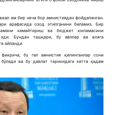
вал ҳам бир неча бор амнистиядан фойдаланган.
ари арафасида озод этилганини биламиз. Бир
кламани камайтириш ва бюджет юкламасини
 эди. Бундан ташқари, бу аёллар ва вояга
га айланди.
фикрича, бу гал амнистия қилинганлар сони
п бўлади ва бу давлат тарихидаги катта қадам