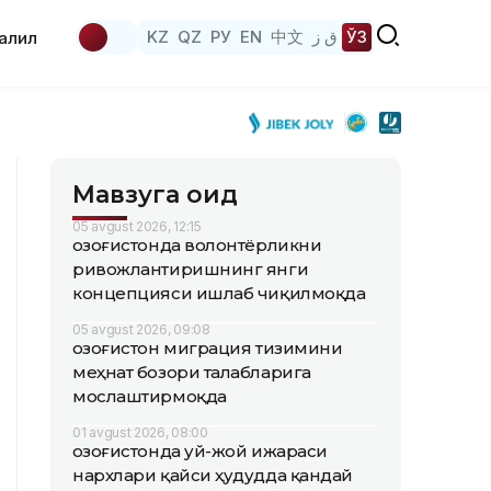
KZ
QZ
РУ
EN
中文
ق ز
ЎЗ
аҳлил
Мавзуга оид
05 avgust 2026, 12:15
Қозоғистонда волонтёрликни
ривожлантиришнинг янги
концепцияси ишлаб чиқилмоқда
05 avgust 2026, 09:08
Қозоғистон миграция тизимини
меҳнат бозори талабларига
мослаштирмоқда
01 avgust 2026, 08:00
Қозоғистонда уй-жой ижараси
нархлари қайси ҳудудда қандай