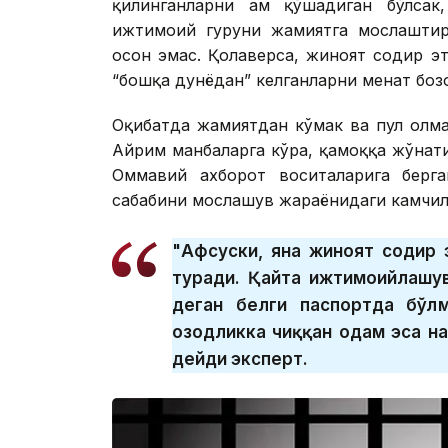
қилинганларни ҳам қўшадиган бўлсак
ижтимоий гуруҳни жамиятга мослашти
осон эмас. Қолаверса, жиноят содир эт
“бошқа дунёдан” келганларни меҳнат бо
Оқибатда жамиятдан кўмак ва пул олма
Айрим манбаларга кўра, қамоққа жўнати
Оммавий ахборот воситаларига берга
сабабини мослашув жараёнидаги камчил
"Афсуски, яна жиноят содир 
туради. Қайта ижтимоийлашув,
деган белги паспортда бўлм
озодликка чиққан одам эса на
дейди эксперт.