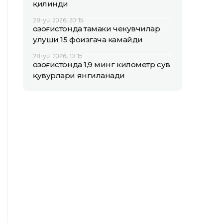
қилинди
28 iyul 2026, 20:15
Қозоғистонда тамаки чекувчилар
улуши 15 фоизгача камайди
28 iyul 2026, 13:15
Қозоғистонда 1,9 минг километр сув
қувурлари янгиланади