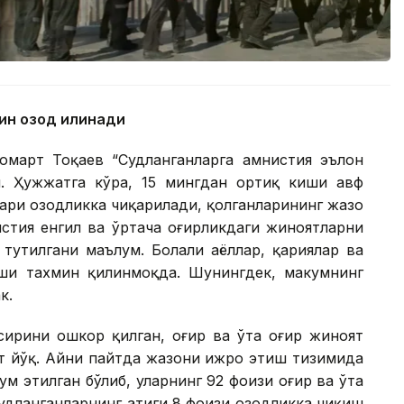
ин озод қилинади
омарт Тоқаев “Судланганларга амнистия эълон
. Ҳужжатга кўра, 15 мингдан ортиқ киши авф
ари озодликка чиқарилади, қолганларининг жазо
стия енгил ва ўртача оғирликдаги жиноятларни
 тутилгани маълум. Болали аёллар, қариялар ва
иши тахмин қилинмоқда. Шунингдек, маҳкумнинг
к.
сирини ошкор қилган, оғир ва ўта оғир жиноят
т йўқ. Айни пайтда жазони ижро этиш тизимида
м этилган бўлиб, уларнинг 92 фоизи оғир ва ўта
судланганларнинг атиги 8 фоизи озодликка чиқиш