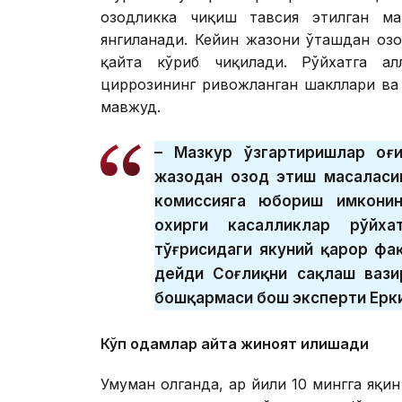
озодликка чиқиш тавсия этилган ма
янгиланади. Кейин жазони ўташдан озо
қайта кўриб чиқилади. Рўйхатга ал
циррозининг ривожланган шакллари ва 
мавжуд.
– Мазкур ўзгартиришлар оғи
жазодан озод этиш масаласи
комиссияга юбориш имконини
охирги касалликлар рўйх
тўғрисидаги якуний қарор фа
дейди Соғлиқни сақлаш вази
бошқармаси бош эксперти Ерки
Кўп одамлар қайта жиноят қилишади
Умуман олганда, ҳар йили 10 мингга яқи