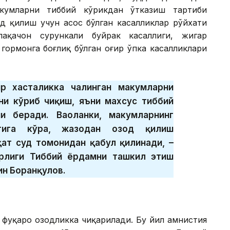
ҳкумларни тиббий кўрикдан ўтказиш тартиби
д қилиш учун асос бўлган касалликлар рўйхати
лақачон сурункали буйрак касаллиги, жигар
гормонга боғлиқ бўлган оғир ўпка касалликлари
р хасталикка чалинган маҳкумларни
ни кўриб чиқиш, яъни махсус тиббий
 беради. Ваҳоланки, маҳкумларнинг
атига кўра, жазодан озод қилиш
қат суд томонидан қабул қилинади, –
рлиги Тиббий ёрдамни ташкил этиш
н Боранқулов.
н фуқаро озодликка чиқарилади. Бу йил амнистия