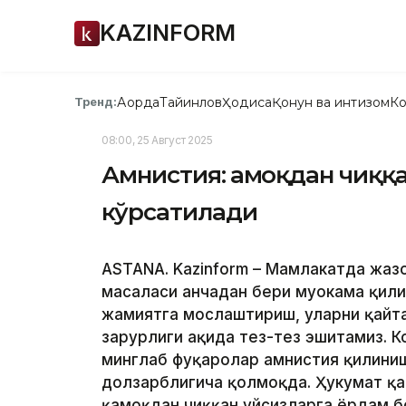
KAZINFORM
Ақорда
Тайинлов
Ҳодиса
Қонун ва интизом
Ко
Тренд:
08:00, 25 Август 2025
Амнистия: Қамоқдан чиққ
кўрсатилади
ASTANА. Kazinform – Мамлакатда жаз
масаласи анчадан бери муҳокама қил
жамиятга мослаштириш, уларни қайт
зарурлиги ҳақида тез-тез эшитамиз. 
минглаб фуқаролар амнистия қилиниши
долзарблигича қолмоқда. Ҳукумат қа
қамоқдан чиққан уйсизларга ёрдам 