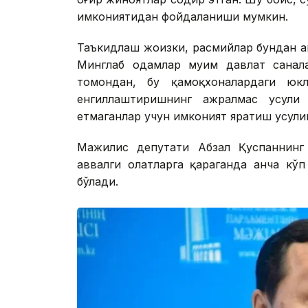
имкониятидан фойдаланиши мумкин.
Таъкидлаш жоизки, расмийлар бундан ав
Минглаб одамлар муҳим давлат санал
томондан, бу қамоқхоналардаги ю
енгиллаштиришнинг ажралмас усули
етмаганлар учун имконият яратиш усули
Мажилис депутати Абзал Қуспаннинг 
аввалги ҳолатларга қараганда анча кў
бўлади.