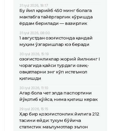
31 iyul 2026, 18:17
Бу йил қарийб 450 минг болага
мактабга тайёргарлик кўришда
ёрдам берилади — вазирлик
31 iyul 2026, 08:00
1 августдан Қозоғистонда қандай
муҳим ўзгаришлар юз беради
30 iyul 2026, 15:19
Қозоғистонликлар жорий йилнинг I
чорагида қайси турдаги озиқ-
овқатларни энг кўп истеъмол
қилишди
30 iyul 2026, 11:10
Агар бола чет элда паспортини
йўқотиб қўйса, нима қилиш керак
29 iyul 2026, 15:15
Ҳар бир қозоғистонлик йилига 212
тасини ейди: тухум бўйича
статистик маълумотлар эълон