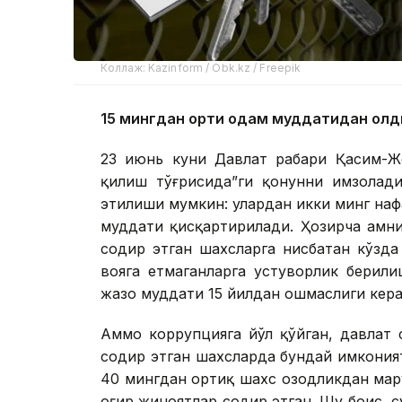
Коллаж: Kazinform / Obk.kz / Freepik
15 мингдан ортиқ одам муддатидан олд
23 июнь куни Давлат раҳбари Қасим-Ж
қилиш тўғрисида”ги қонунни имзолади
этилиши мумкин: улардан икки минг наф
муддати қисқартирилади. Ҳозирча амни
содир этган шахсларга нисбатан кўзда
вояга етмаганларга устуворлик берил
жазо муддати 15 йилдан ошмаслиги кера
Аммо коррупцияга йўл қўйган, давлат 
содир этган шахсларда бундай имкония
40 мингдан ортиқ шахс озодликдан маҳру
оғир жиноятлар содир этган. Шу боис, 