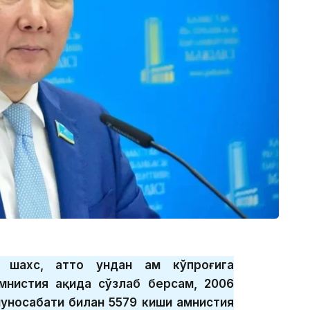
 шахс, ҳатто ундан ҳам кўпроғига
мнистия ҳақида сўзлаб берсам, 2006
уносабати билан 5579 киши амнистия