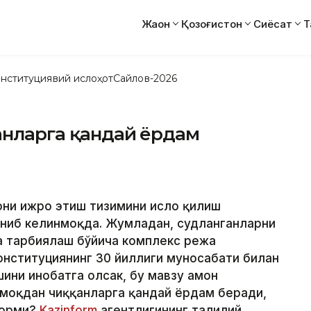
Жаҳон
Қозоғистон
Сиёсат
Т
нституциявий ислоҳот
Сайлов-2026
анларга қандай ёрдам
они ижро этиш тизимини ислоҳ қилиш
иниб келинмоқда. Жумладан, судланганларни
а тарбиялаш бўйича комплекс режа
Конституциянинг 30 йиллиги муносабати билан
ни инобатга олсак, бу мавзу ҳамон
моқдан чиққанларга қандай ёрдам беради,
борми?
Kazinform
агентлигининг таҳлилий