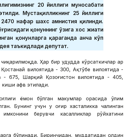
ллигимизнинг 20 йиллиги муносабати
этилди. Мустақилликнинг 25 йиллиги
 2470 нафар шахс амнистия қилинди.
ғрисидаги қонуннинг ўзига хос жиҳати
инган қонунларга қараганда анча кўп
 дея таъкидлади депутат.
чиқарилмоқда. Ҳар бир ҳудудда кўрсаткичлар ҳар
 Қостанай вилоятида - 300, Ақтўбе вилоятида -
 - 675, Шарқий Қозоғистон вилоятида - 405,
0 киши афв этилади.
оғлиғи ёмон бўлган маҳкумлар орасида ўлим
ан. Бунинг учун у оғир хасталикка чалинган
 имконини берувчи касалликлар рўйхатини
ларга бўлинади. Биринчидан, муддатидан олдин