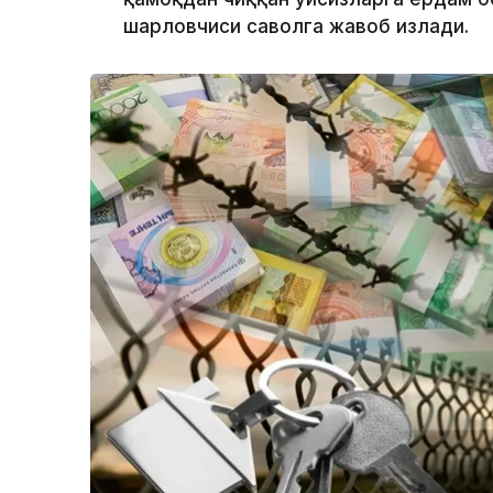
шарҳловчиси саволга жавоб излади.