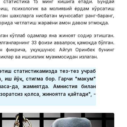
, статистика 15 минг кишига етади. Бундай
риш, психологик ва молиявий ёрдам кўрсатиш
ган шахсларга нисбатан муносабат ранг-баранг,
зорида четлатиш жараёни ҳамон давом этмоқда.
ган кўплаб одамлар яна жиноят содир этишган.
лганларнинг 33 фоизи аввалроқ қамоқда бўлган.
н фикрича, ҳуқуқшунос Айгул Оринбек бунинг
иклар ва ишсизлик муаммосидан излаган.
этиш статистикамизда тез-тез учраб
 иш йўқ, стигма бор. Гарчи "маҳкум"
аса-да, жамиятда. Амнистия билан
зоратсиз қолса, жиноятга қайтади", -