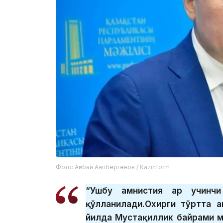
Фото: Ағибай Аяпбергенов / Кazinform
“Ушбу амнистия ҳар учинчи
қўлланилади.Охирги тўртта а
йилда Мустақиллик байрами м