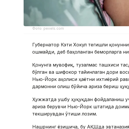
Фото: pexels.com
Губернатор Кэти Хокул тегишли қонунн
ошмайди, деб баҳоланган беморларга ни
Қонунга мувофиқ, тузалмас ташхиси тасд
бўлган ва шифокор тайинлаган дори вос
Нью-Йорк аҳолиси ҳаётни ихтиёрий рав
дармонни олиш бўйича ариза бериш ҳуқу
Ҳужжатда ушбу ҳуқуқдан фойдаланиш уч
ариза берувчи Нью-Йорк штатида доими
текширувдан ўтиши лозим.
Нашрнинг ёзишича, бу АҚШда эвтаназия 