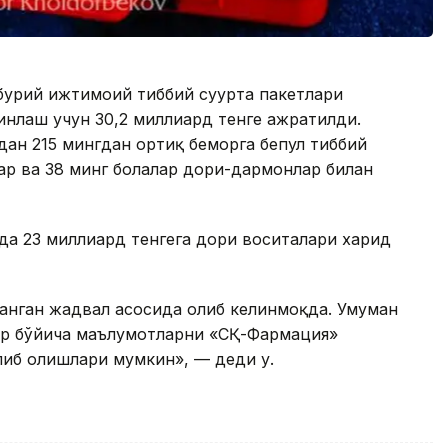
бурий ижтимоий тиббий суғурта пакетлари
нлаш учун 30,2 миллиард тенге ажратилди.
дан 215 мингдан ортиқ беморга бепул тиббий
лар ва 38 минг болалар дори-дармонлар билан
лда 23 миллиард тенгега дори воситалари харид
анган жадвал асосида олиб келинмоқда. Умуман
ар бўйича маълумотларни «СҚ-Фармация»
либ олишлари мумкин», — деди у.