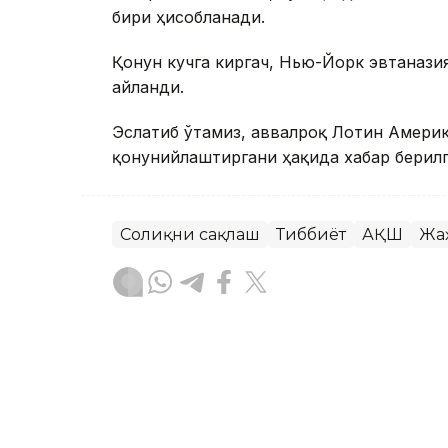
бири ҳисобланади.
Қонун кучга киргач, Нью-Йорк эвтаназ
айланди.
Эслатиб ўтамиз, аввалроқ Лотин Америк
қонунийлаштиргани ҳақида хабар берилг
Соғлиқни сақлаш
Тиббиёт
АҚШ
Жа
Ляззат Сейданова
Муаллиф