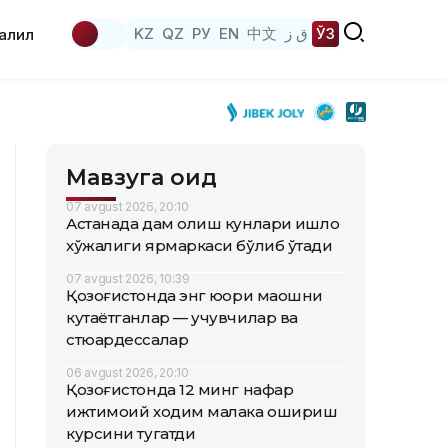
KZ
QZ
РУ
EN
中文
ق ز
ЎЗ
аҳлил
Мавзуга оид
07 avgust 2026, 20:10
Астанада дам олиш кунлари қишлоқ
хўжалиги ярмаркаси бўлиб ўтади
07 avgust 2026, 10:39
Қозоғистонда энг юқори маошни
кутаётганлар — учувчилар ва
стюардессалар
06 avgust 2026, 20:10
Қозоғистонда 12 минг нафар
ижтимоий ходим малака ошириш
курсини тугатди