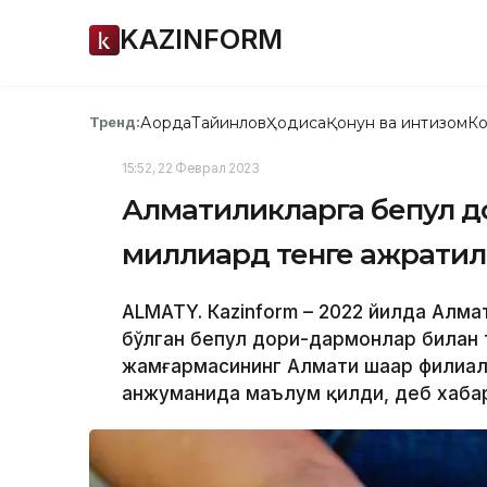
KAZINFORM
Ақорда
Тайинлов
Ҳодиса
Қонун ва интизом
Ко
Тренд:
15:52, 22 Феврал 2023
Алматиликларга бепул д
миллиард тенге ажрати
ALMATY. Кazinform – 2022 йилда Алма
бўлган бепул дори-дармонлар билан т
жамғармасининг Алмати шаҳар филиа
анжуманида маълум қилди, деб хабар