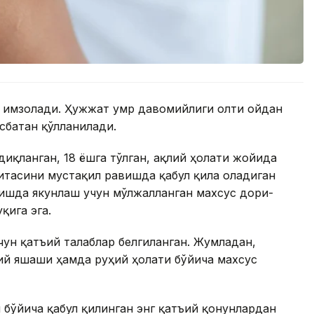
и имзолади. Ҳужжат умр давомийлиги олти ойдан
сбатан қўлланилади.
иқланган, 18 ёшга тўлган, ақлий ҳолати жойида
итасини мустақил равишда қабул қила оладиган
ишда якунлаш учун мўлжалланган махсус дори-
қига эга.
ун қатъий талаблар белгиланган. Жумладан,
й яшаши ҳамда руҳий ҳолати бўйича махсус
бўйича қабул қилинган энг қатъий қонунлардан