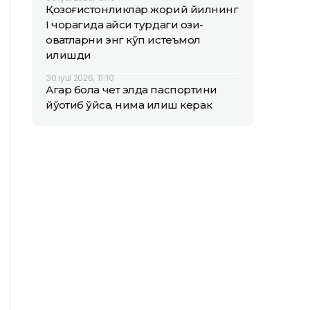
Қозоғистонликлар жорий йилнинг
I чорагида қайси турдаги озиқ-
овқатларни энг кўп истеъмол
қилишди
30 iyul 2026, 11:10
Агар бола чет элда паспортини
йўқотиб қўйса, нима қилиш керак