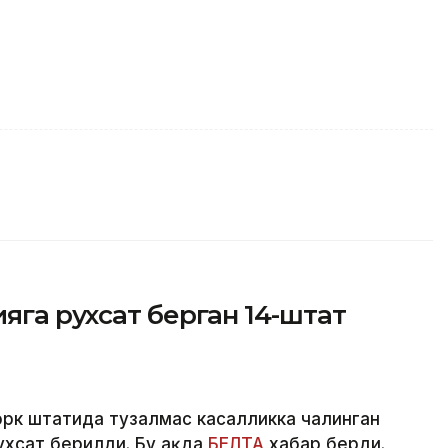
яга рухсат берган 14-штат
рк штатида тузалмас касалликка чалинган
хсат берилди. Бу ҳақда
БЕЛТА
хабар берди.