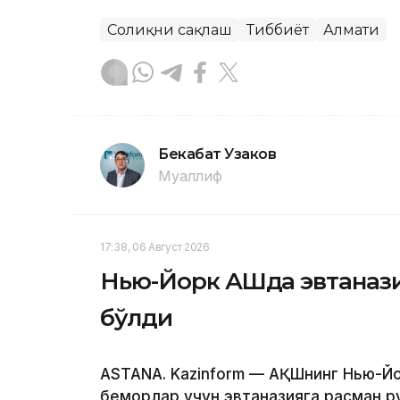
Соғлиқни сақлаш
Тиббиёт
Алмати
Бекабат Узаков
Муаллиф
17:38, 06 Август 2026
Нью-Йорк АҚШда эвтанази
бўлди
ASTANA. Kazinform — АҚШнинг Нью-Йо
беморлар учун эвтаназияга расман ру