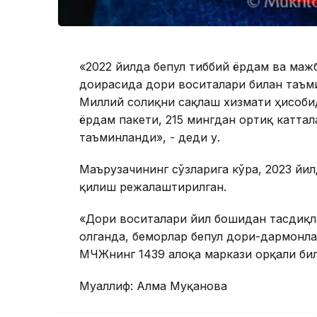
«2022 йилда бепул тиббий ёрдам ва маж
доирасида дори воситалари билан таъми
Миллий соғлиқни сақлаш хизмати ҳисоби
ёрдам пакети, 215 мингдан ортиқ катта
таъминланди», - деди у.
Маърузачининг сўзларига кўра, 2023 йи
қилиш режалаштирилган.
«Дори воситалари йил бошидан тасдиқл
олганда, беморлар бепул дори-дармонл
МЧЖнинг 1439 алоқа маркази орқали би
Муаллиф: Алма Муқанова