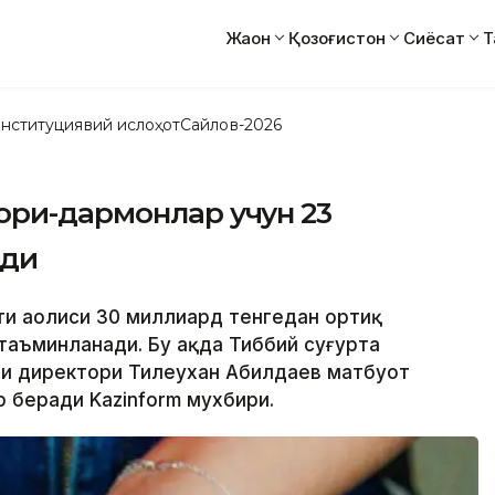
Жаҳон
Қозоғистон
Сиёсат
Т
нституциявий ислоҳот
Сайлов-2026
ори-дармонлар учун 23
лди
ти аҳолиси 30 миллиард тенгедан ортиқ
аъминланади. Бу ҳақда Тиббий суғурта
ли директори Тилеухан Абилдаев матбуот
 беради Kazinform мухбири.