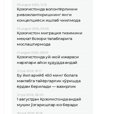
05 avgust 2026, 12:15
Қозоғистонда волонтёрликни
ривожлантиришнинг янги
концепцияси ишлаб чиқилмоқда
05 avgust 2026, 09:08
Қозоғистон миграция тизимини
меҳнат бозори талабларига
мослаштирмоқда
01 avgust 2026, 08:00
Қозоғистонда уй-жой ижараси
нархлари қайси ҳудудда қандай
31 iyul 2026, 18:17
Бу йил қарийб 450 минг болага
мактабга тайёргарлик кўришда
ёрдам берилади — вазирлик
31 iyul 2026, 08:00
1 августдан Қозоғистонда қандай
муҳим ўзгаришлар юз беради
30 iyul 2026, 15:19