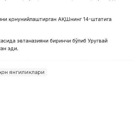
ияни қонунийлаштирган АҚШнинг 14-штатига
асида эвтаназияни биринчи бўлиб Уругвай
ан эди.
ҳон янгиликлари