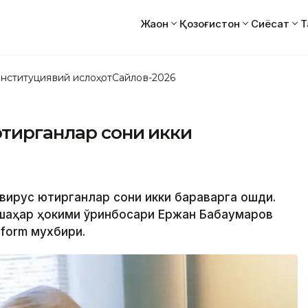
Жаҳон
Қозоғистон
Сиёсат
Т
нституциявий ислоҳот
Сайлов-2026
қтирганлар сони икки
вирус юқтирганлар сони икки бараварга ошди.
 шаҳар ҳокими ўринбосари Ержан Бабақумаров
nform мухбири.