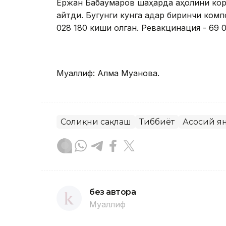
Ержан Бабақумаров шаҳарда аҳолини кор
айтди. Бугунги кунга қадар биринчи ком
028 180 киши олган. Ревакцинация - 69 
Муаллиф: Алма Муқанова.
Соғлиқни сақлаш
Тиббиёт
Асосий я
без автора
Муаллиф