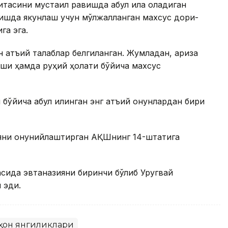
тасини мустақил равишда қабул қила оладиган
ишда якунлаш учун мўлжалланган махсус дори-
га эга.
 қатъий талаблар белгиланган. Жумладан, ариза
и ҳамда руҳий ҳолати бўйича махсус
йича қабул қилинган энг қатъий қонунлардан бири
яни қонунийлаштирган АҚШнинг 14-штатига
асида эвтаназияни биринчи бўлиб Уругвай
 эди.
ҳон янгиликлари