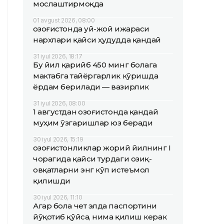
мослаштирмоқда
01 avgust 2026, 08:00
Қозоғистонда уй-жой ижараси
нархлари қайси ҳудудда қандай
31 iyul 2026, 18:17
Бу йил қарийб 450 минг болага
мактабга тайёргарлик кўришда
ёрдам берилади — вазирлик
31 iyul 2026, 08:00
1 августдан Қозоғистонда қандай
муҳим ўзгаришлар юз беради
30 iyul 2026, 15:19
Қозоғистонликлар жорий йилнинг I
чорагида қайси турдаги озиқ-
овқатларни энг кўп истеъмол
қилишди
30 iyul 2026, 11:10
Агар бола чет элда паспортини
йўқотиб қўйса, нима қилиш керак