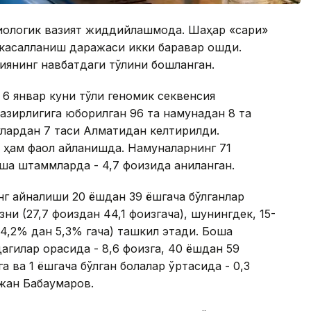
иологик вазият жиддийлашмоқда. Шаҳар «сариқ»
 касалланиш даражаси икки баравар ошди.
янинг навбатдаги тўлқини бошланган.
6 январ куни тўлиқ геномик секвенсия
вазирлигига юборилган 96 та намунадан 8 та
лардан 7 таси Алматидан келтирилди.
 ҳам фаол айланишда. Намуналарнинг 71
шқа штаммларда - 4,7 фоизида аниқланган.
 айналиши 20 ёшдан 39 ёшгача бўлганлар
ни (27,7 фоиздан 44,1 фоизгача), шунингдек, 15-
4,2% дан 5,3% гача) ташкил этади. Бошқа
агилар орасида - 8,6 фоизга, 40 ёшдан 59
га ва 1 ёшгача бўлган болалар ўртасида - 0,3
жан Бабақумаров.