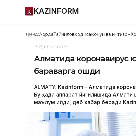
KAZINFORM
Ақорда
Тайинлов
Ҳодиса
Қонун ва интизом
Ко
Тренд:
15:17, 11 Январ 2022
Алматида коронавирус ю
бараварга ошди
ALMATY. Kazinform - Алматида корона
Бу ҳақда аппарат йиғилишида Алмати
маълум қилди, деб хабар беради Kazi