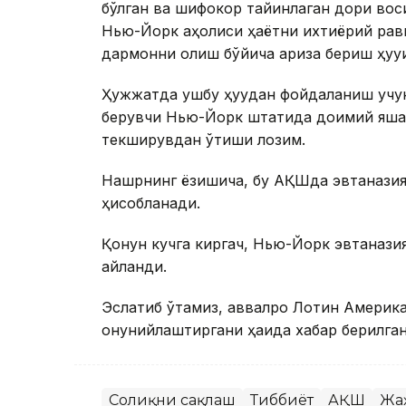
бўлган ва шифокор тайинлаган дори воси
Нью-Йорк аҳолиси ҳаётни ихтиёрий рав
дармонни олиш бўйича ариза бериш ҳуқуқи
Ҳужжатда ушбу ҳуқуқдан фойдаланиш учун
берувчи Нью-Йорк штатида доимий яшаш
текширувдан ўтиши лозим.
Нашрнинг ёзишича, бу АҚШда эвтаназия бў
ҳисобланади.
Қонун кучга киргач, Нью-Йорк эвтанази
айланди.
Эслатиб ўтамиз, аввалроқ Лотин Америк
қонунийлаштиргани ҳақида хабар берилган
Соғлиқни сақлаш
Тиббиёт
АҚШ
Жа