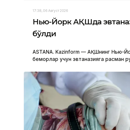
17:38, 06 Август 2026
Нью-Йорк АҚШда эвтаназ
бўлди
ASTANA. Kazinform — АҚШнинг Нью-Йо
беморлар учун эвтаназияга расман ру