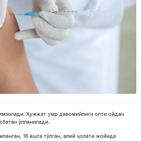
 имзолади. Ҳужжат умр давомийлиги олти ойдан
батан қўлланилади.
қланган, 18 ёшга тўлган, ақлий ҳолати жойида