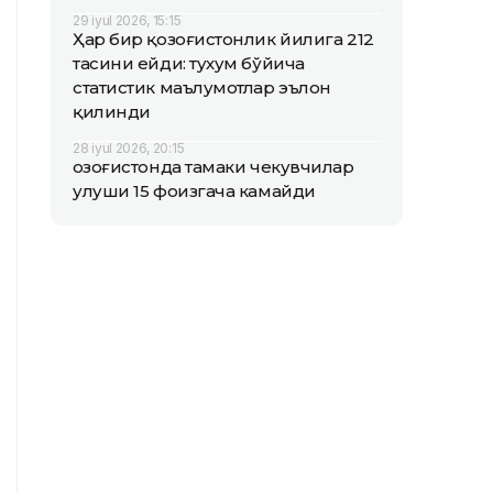
29 iyul 2026, 15:15
Ҳар бир қозоғистонлик йилига 212
тасини ейди: тухум бўйича
статистик маълумотлар эълон
қилинди
28 iyul 2026, 20:15
Қозоғистонда тамаки чекувчилар
улуши 15 фоизгача камайди