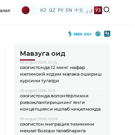
KZ
QZ
РУ
EN
中文
ق ز
ЎЗ
аҳлил
Мавзуга оид
06 avgust 2026, 20:10
Қозоғистонда 12 минг нафар
ижтимоий ходим малака ошириш
курсини тугатди
05 avgust 2026, 12:15
Қозоғистонда волонтёрликни
ривожлантиришнинг янги
концепцияси ишлаб чиқилмоқда
05 avgust 2026, 09:08
Қозоғистон миграция тизимини
меҳнат бозори талабларига