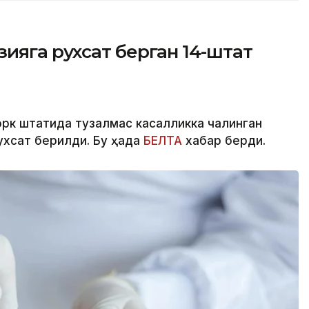
ияга рухсат берган 14-штат
рк штатида тузалмас касалликка чалинган
хсат берилди. Бу ҳақда
БЕЛТА
хабар берди.