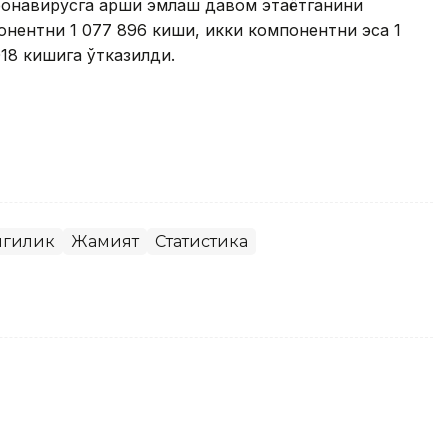
онавирусга қарши эмлаш давом этаётганини
понентни 1 077 896 киши, икки компонентни эса 1
018 кишига ўтказилди.
нгилик
Жамият
Статистика