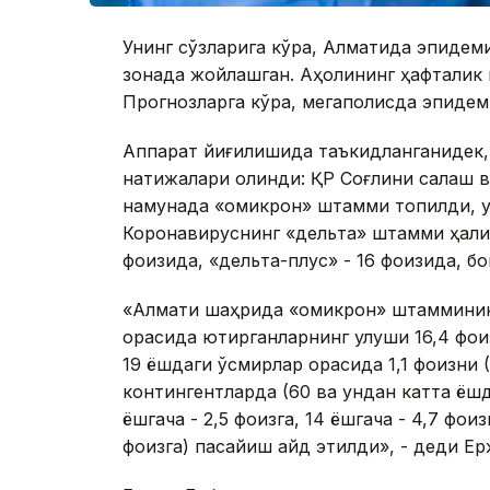
Унинг сўзларига кўра, Алматида эпидем
зонада жойлашган. Аҳолининг ҳафталик
Прогнозларга кўра, мегаполисда эпидеми
Аппарат йиғилишида таъкидланганидек, 
натижалари олинди: ҚР Соғлиқни сақлаш 
намунада «омикрон» штамми топилди, у
Коронавируснинг «дельта» штамми ҳали
фоизида, «дельта-плус» - 16 фоизида, бо
«Алмати шаҳрида «омикрон» штаммининг
орасида юқтирганларнинг улуши 16,4 фоиз
19 ёшдаги ўсмирлар орасида 1,1 фоизни (
контингентларда (60 ва ундан катта ёшд
ёшгача - 2,5 фоизга, 14 ёшгача - 4,7 фоиз
фоизга) пасайиш қайд этилди», - деди Ер