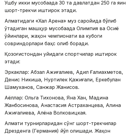
Ушбу икки мусобақада 30 та давлатдан 250 га яқин
шорт-трекчи иштирок этади.
Алматидаги «Халқ Арена» муз саройида бўлиб
ўтадиган машҳур мусобақада Олимпия ва Осиё
ўйинлари, жаҳон чемпионати ва кубоги
совриндорлари баҳс олиб боради.
Қозоғистондан қуйидаги спортчилар иштирок
этади:
Эркаклар: Абзал Ажиғалиев, Адил Ғалиахметов,
Денис Никиша, Нуртилек Қажиғали, Еркебулан
Шамуханов, Санжар Жанисов.
Аёллар: Ольга Тихонова, Яна Хан, Мадина
Жанбосинова, Анастасия Астраханцева, Алина
Ажиғалиева, Алёна Волковицкая.
Алмати турнирларидан сўнг шорт-трекчилар
Дрезденга (Германия) йўл олишади. Жаҳон