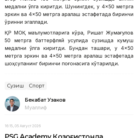
медални қўлга киритди. Шунингдек, у 4×50 метрга
эркин ва 4×50 метрга аралаш эстафетада биринчи
ўринни эгаллади.
ҚР МОҚ маълумотларига кўра, Ришат Жумағулов
50 метрга баттерфляй усулида сузишда кумуш
медални қўлга киритди. Бундан ташқари, у 4×50
метрга эркин ва 4×50 метрга аралаш эстафетада
шоҳсупанинг биринчи поғонасига кўтарилди.
Сузиш
Спорт
Бекабат Узаков
Муаллиф
16:15, 05 Август 2026
PSG Academy Қозоғистонда