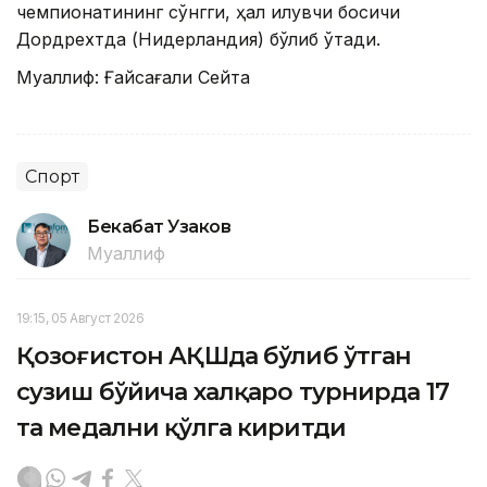
чемпионатининг сўнгги, ҳал қилувчи босқичи
Дордрехтда (Нидерландия) бўлиб ўтади.
Муаллиф: Ғайсағали Сейтақ
Спорт
Бекабат Узаков
Муаллиф
19:15, 05 Август 2026
Қозоғистон АҚШда бўлиб ўтган
сузиш бўйича халқаро турнирда 17
та медални қўлга киритди