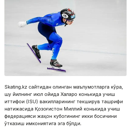
Skating.kz сайтидан олинган маълумотларга кўра,
шу йилнинг июл ойида Халқаро конькида учиш
иттифоқи (ISU) вакилларининг текширув ташрифи
натижасида Қозоғистон Миллий конькида учиш
федерацияси жаҳон кубогининг икки босқичини
ўтказиш имкониятига эга бўлди.