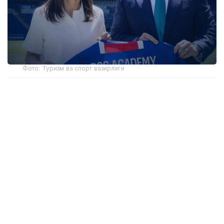
Фото: Туризм ва спорт вазирлиги
Академиянинг биринчи ўқув маркази пойтахтдаги
Air Arena спорт мажмуасида жойлашган бўлади.
FIFА талабларига мувофиқ ёпиқ футбол майдони ёш
спортчиларга йил давомида узлуксиз
машғулотлар ўтказиш имконини беради.
Биринчи мавсумда академия 6-14 ёшдаги 300 га
яқин ўғил-қизларни қабул қилади. Ўқувчилар ёши ва
тайёргарлик даражасига қараб гуруҳларга бўлинади
ва «Пари Сен-Жермен» академиясининг расмий
ўқув методологияси бўйича машғулотлардан ўтади.