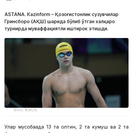
ASTANА. Кazinform – Қозоғистонлик сузувчилар
Гринсборо (АҚШ) шаҳрида бўлиб ўтган халқаро
турнирда муваффақиятли иштирок этишди.
Фото: ҚР МОҚ
Улар мусобақада 13 та олтин, 2 та кумуш ва 2 та