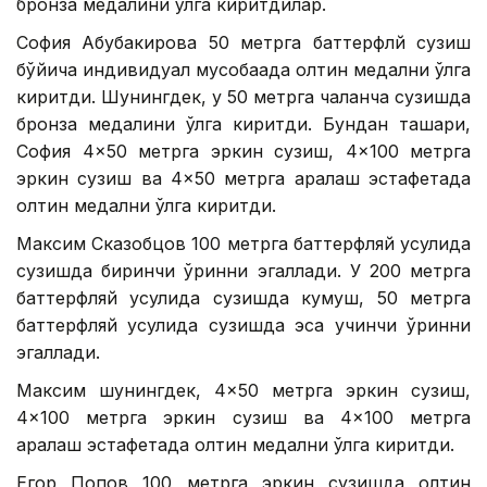
бронза медалини қўлга киритдилар.
София Абубакирова 50 метрга баттерфлй сузиш
бўйича индивидуал мусобақада олтин медални қўлга
киритди. Шунингдек, у 50 метрга чалқанча сузишда
бронза медалини қўлга киритди. Бундан ташқари,
София 4×50 метрга эркин сузиш, 4×100 метрга
эркин сузиш ва 4×50 метрга аралаш эстафетада
олтин медални қўлга киритди.
Максим Сказобцов 100 метрга баттерфляй усулида
сузишда биринчи ўринни эгаллади. У 200 метрга
баттерфляй усулида сузишда кумуш, 50 метрга
баттерфляй усулида сузишда эса учинчи ўринни
эгаллади.
Максим шунингдек, 4×50 метрга эркин сузиш,
4×100 метрга эркин сузиш ва 4×100 метрга
аралаш эстафетада олтин медални қўлга киритди.
Егор Попов 100 метрга эркин сузишда олтин