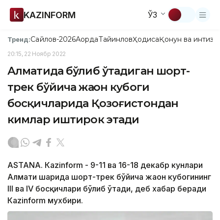
KAZINFORM
ЎЗ
Сайлов-2026
Ақорда
Тайинлов
Ҳодиса
Қонун ва интизо
Тренд:
20:15, 22 Ноябр 2022
Алматида бўлиб ўтадиган шорт-
трек бўйича жаҳон кубоги
босқичларида Қозоғистондан
кимлар иштирок этади
ASTANA. Кazinform - 9-11 ва 16-18 декабр кунлари
Алмати шаҳрида шорт-трек бўйича жаҳон кубогининг
III ва IV босқичлари бўлиб ўтади, деб хабар беради
Кazinform мухбири.