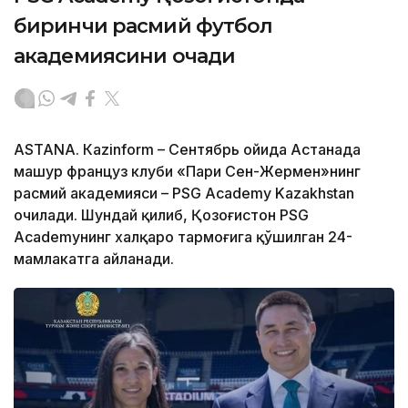
биринчи расмий футбол
академиясини очади
ASTANА. Кazinform – Сентябрь ойида Астанада
машҳур француз клуби «Пари Сен-Жермен»нинг
расмий академияси – PSG Academy Kazakhstan
очилади. Шундай қилиб, Қозоғистон PSG
Academyнинг халқаро тармоғига қўшилган 24-
мамлакатга айланади.