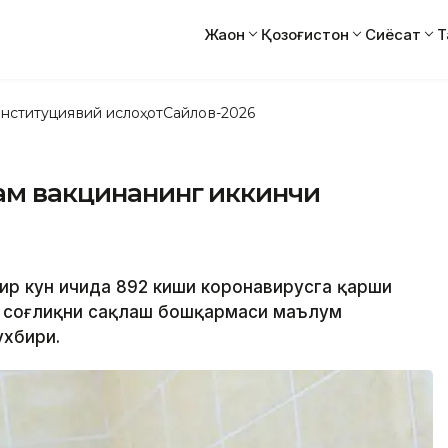
Жаҳон
Қозоғистон
Сиёсат
Т
нституциявий ислоҳот
Сайлов-2026
дам вакцинанинг иккинчи
бир кун ичида 892 киши коронавирусга қарши
ар соғлиқни сақлаш бошқармаси маълум
ухбири.