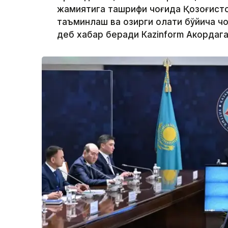
жамиятига ташрифи чоғида Қозоғисто
таъминлаш ва ҳозирги ҳолати бўйича 
деб хабар беради Каzinform Акордага