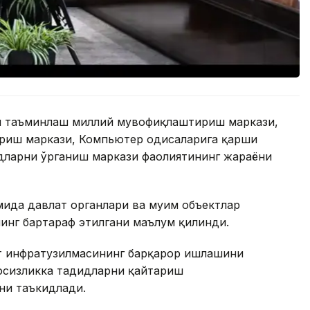
ни таъминлаш миллий мувофиқлаштириш маркази,
иш маркази, Компьютер ҳодисаларига қарши
дларни ўрганиш маркази фаолиятининг жараёни
ида давлат органлари ва муҳим объектлар
нинг бартараф этилгани маълум қилинди.
т инфратузилмасининг барқарор ишлашини
вфсизликка таҳдидларни қайтариш
ни таъкидлади.