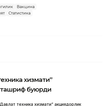
нгилик
Вакцина
ят
Статистика
техника хизмати”
 ташриф буюрди
Давлат техника хизмати” акциядорлик