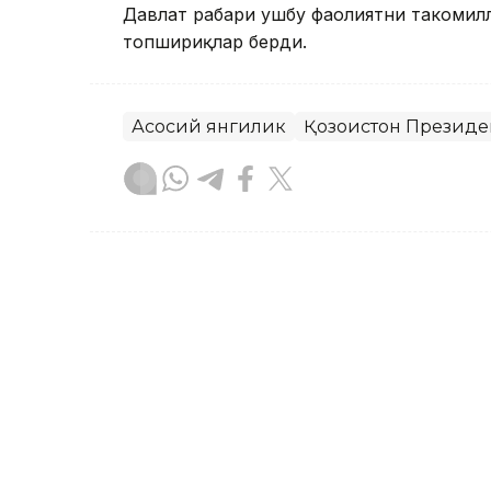
Давлат раҳбари ушбу фаолиятни такоми
топшириқлар берди.
Асосий янгилик
Қозоғистон Президе
Бекабат Узаков
Муаллиф
09:05, 18 Сентябр 2023
18 ёшли Аружан Сағиндиқ
бўлди