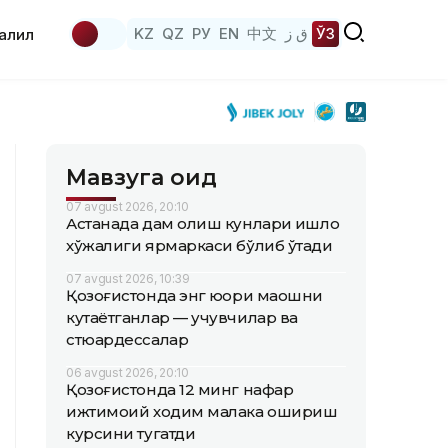
KZ
QZ
РУ
EN
中文
ق ز
ЎЗ
аҳлил
Мавзуга оид
07 avgust 2026, 20:10
Астанада дам олиш кунлари қишлоқ
хўжалиги ярмаркаси бўлиб ўтади
07 avgust 2026, 10:39
Қозоғистонда энг юқори маошни
кутаётганлар — учувчилар ва
стюардессалар
06 avgust 2026, 20:10
Қозоғистонда 12 минг нафар
ижтимоий ходим малака ошириш
курсини тугатди