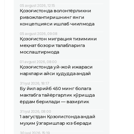
05 avgust 2026, 12:15
Қозоғистонда волонтёрликни
ривожлантиришнинг янги
концепцияси ишлаб чиқилмоқда
05 avgust 2026, 09:08
Қозоғистон миграция тизимини
меҳнат бозори талабларига
мослаштирмоқда
01 avgust 2026, 08:00
Қозоғистонда уй-жой ижараси
нархлари қайси ҳудудда қандай
31 iyul 2026, 18:17
Бу йил қарийб 450 минг болага
мактабга тайёргарлик кўришда
ёрдам берилади — вазирлик
31 iyul 2026, 08:00
1 августдан Қозоғистонда қандай
муҳим ўзгаришлар юз беради
30 iyul 2026, 15:19