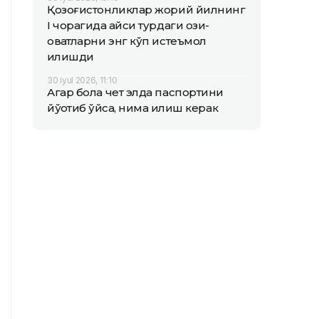
Қозоғистонликлар жорий йилнинг
I чорагида қайси турдаги озиқ-
овқатларни энг кўп истеъмол
қилишди
30 iyul 2026, 11:10
Агар бола чет элда паспортини
йўқотиб қўйса, нима қилиш керак