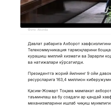
Фото: Akorda
Давлат раҳбарига Ахборот хавфсизлиги
Телекоммуникация тармоқларини бошқар
курашиш миллий хизмати ва Зарарли ко
ва натижалари кўрсатилди.
Президентга жорий йилнинг 9 ойи давом
ресурсларига 163,4 миллион киберҳужум
Қасим-Жомарт Тоқаев мамлакат ахборо
таъминлаш ва бу соҳадаги ҳар қандай ха
механизмларини ишлаб чиқиш муҳимлиги