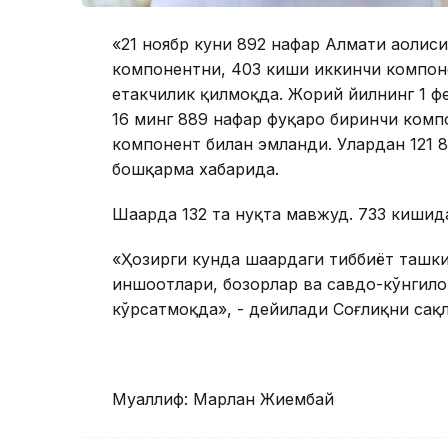
«21 ноябр куни 892 нафар Алмати аҳолис
компонентни, 403 киши иккинчи компон
етакчилик қилмоқда. Жорий йилнинг 1 фе
16 минг 889 нафар фуқаро биринчи комп
компонент билан эмланди. Улардан 121 
бошқарма хабарида.
Шаҳарда 132 та нуқта мавжуд. 733 киши
«Ҳозирги кунда шаҳардаги тиббиёт ташк
иншоотлари, бозорлар ва савдо-кўнгил
кўрсатмоқда», - дейилади Соғлиқни сақ
Муаллиф: Марлан Жиембай