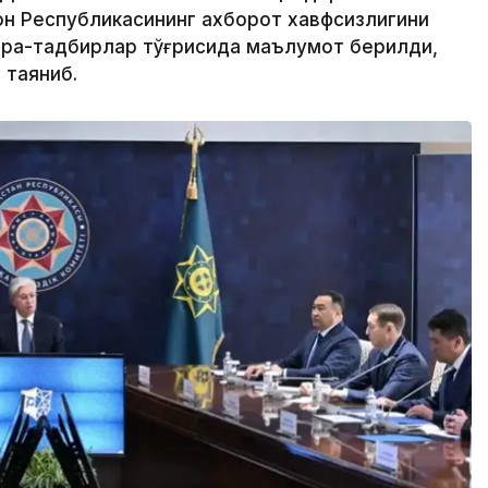
н Республикасининг ахборот хавфсизлигини
чора-тадбирлар тўғрисида маълумот берилди,
 таяниб.