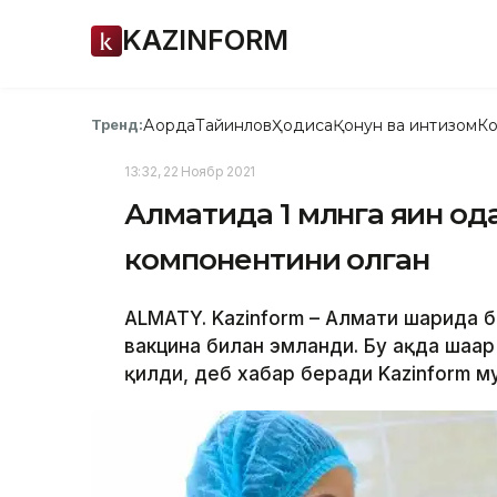
KAZINFORM
Ақорда
Тайинлов
Ҳодиса
Қонун ва интизом
Ко
Тренд:
13:32, 22 Ноябр 2021
Алматида 1 млнга яқин о
компонентини олган
ALMATY. Kazinform – Алмати шаҳрида 
вакцина билан эмланди. Бу ҳақда шаҳ
қилди, деб хабар беради Kazinform м