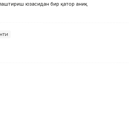
ллаштириш юзасидан бир қатор аниқ
нти
ова Тунисдаги турнир ғолиби