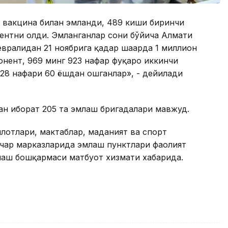
и вакцина билан эмланди, 489 киши биринчи
ентни олди. Эмланганлар сони бўйича Алмати
вралидан 21 ноябрига қадар шаҳарда 1 миллион
онент, 969 минг 923 нафар фуқаро иккинчи
828 нафари 60 ёшдан ошганлар», - дейилади
дан иборат 205 та эмлаш бригадалари мавжуд.
илотлари, мактаблар, маданият ва спорт
очар марказларида эмлаш пунктлари фаолият
лаш бошқармаси матбуот хизмати хабарида.