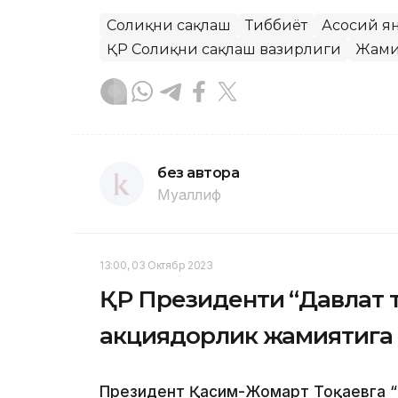
Соғлиқни сақлаш
Тиббиёт
Асосий я
ҚР Соғлиқни сақлаш вазирлиги
Жами
без автора
Муаллиф
13:00, 03 Октябр 2023
ҚР Президенти “Давлат 
акциядорлик жамиятига
Президент Қасим-Жомарт Тоқаевга “