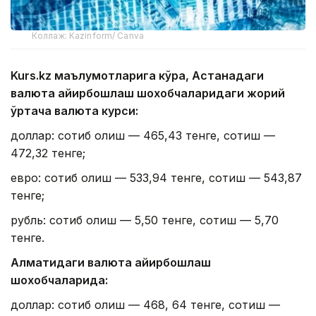
Коллаж: Kazinform/ Canva
Kurs.kz маълумотларига кўра, Астанадаги
валюта айирбошлаш шохобчаларидаги жорий
ўртача валюта курси:
доллар: сотиб олиш — 465,43 тенге, сотиш —
472,32 тенге;
евро: сотиб олиш — 533,94 тенге, сотиш — 543,87
тенге;
рубль: сотиб олиш — 5,50 тенге, сотиш — 5,70
тенге.
Алматидаги валюта айирбошлаш
шохобчаларида:
доллар: сотиб олиш — 468, 64 тенге, сотиш —