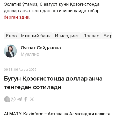
Эслатиб ўтамиз, 6 август куни Қозоғистонда
доллар қанча тенгедан сотилиши ҳақида хабар
берган эдик.
Евро
Миллий банк
Иқтисодиёт
Доллар
Бирж
Ляззат Сейданова
Муаллиф
09:38, 06 Август 2026
Бугун Қозоғистонда доллар қанча
тенгедан сотилади
ALMATY. Кazinform – Астана ва Алматидаги валюта