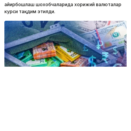
айирбошлаш шохобчаларида хорижий валюталар
курси тақдим этилди.
Коллаж: Kazinform / Freepik
Kurs.kz маълумотларига кўра, ҳозирда
Астанадаги валюта айирбошлаш
шохобчаларида: