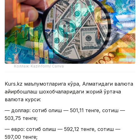
Коллаж: Kazinform/ Canva
Kurs.kz маълумотларига кўра, Алматидаги валюта
айирбошлаш шохобчаларидаги жорий ўртача
валюта курси:
— доллар: сотиб олиш — 501,11 тенге, сотиш —
503,75 тенге;
— евро: сотиб олиш — 592,12 тенге, сотиш —
597,00 тенге;