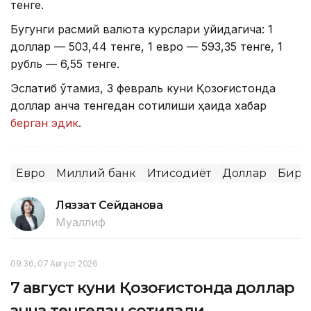
тенге.
Бугунги расмий валюта курслари қуйидагича: 1
доллар — 503,44 тенге, 1 евро — 593,35 тенге, 1
рубль — 6,55 тенге.
Эслатиб ўтамиз, 3 февраль куни Қозоғистонда
доллар қанча тенгедан сотилиши ҳақида хабар
берган эдик
.
Евро
Миллий банк
Иқтисодиёт
Доллар
Бирж
Ляззат Сейданова
Муаллиф
09:36, 07 Август 2026
7 август куни Қозоғистонда доллар
қанча тенгедан сотилади