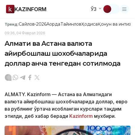
KAZINFORM
ЎЗ
Сайлов-2026
Ақорда
Тайинлов
Ҳодиса
Қонун ва интизо
Тренд:
09:36, 04 Феврал 2026
Алмати ва Астана валюта
айирбошлаш шохобчаларида
доллар қанча тенгедан сотилмоқда
ALMATY. Kazinform — Астана ва Алматидаги
валюта айирбошлаш шохобчаларида доллар, евро
ва рублнинг ўртача ҳисобланган курслари тақдим
этилди, деб хабар беради
Kazinform
мухбири.