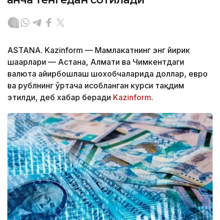
ASTANA. Kazinform — Мамлакатнинг энг йирик
шаҳарлари — Астана, Алмати ва Чимкентдаги
валюта айирбошлаш шохобчаларида доллар, евро
ва рублнинг ўртача ҳисобланган курси тақдим
этилди, деб хабар беради
Kazinform
.