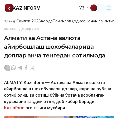
KAZINFORM
ЎЗ
Сайлов-2026
Ақорда
Тайинлов
Ҳодиса
Қонун ва интизо
Тренд:
09:38, 03 Декабр 2025
Алмати ва Астана валюта
айирбошлаш шохобчаларида
доллар қанча тенгедан сотилмоқда
ALMATY. Kazinform — Астана ва Алмати валюта
айирбошлаш шохобчалари доллар, евро ва рублни
сотиб олиш ва сотиш бўйича ўртача ҳисобланган
курсларни тақдим этди, деб хабар беради
Кazinform
агентлиги мухбири.