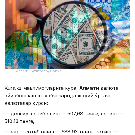
Коллаж: Kazinform/ Canva
Kurs.kz маълумотларига кўра,
Алмати
валюта
айирбошлаш шохобчаларида жорий ўртача
валюталар курси:
— доллар: сотиб олиш — 507,68 тенге, сотиш —
510,13 тенге;
— евро: сотиб олиш — 588,93 тенге, сотиш —