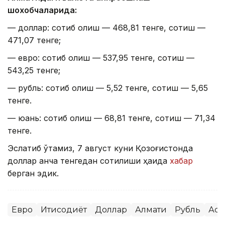
шохобчаларида:
— доллар: сотиб олиш — 468,81 тенге, сотиш —
471,07 тенге;
— евро: сотиб олиш — 537,95 тенге, сотиш —
543,25 тенге;
— рубль: сотиб олиш — 5,52 тенге, сотиш — 5,65
тенге.
— юань: сотиб олиш — 68,81 тенге, сотиш — 71,34
тенге.
Эслатиб ўтамиз, 7 август куни Қозоғистонда
доллар қанча тенгедан сотилиши ҳақида
хабар
берган эдик.
Евро
Иқтисодиёт
Доллар
Алмати
Рубль
Аст