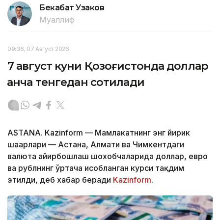
Бекабат Узаков
Муаллиф
09:36, 07 Август 2026
7 август куни Қозоғистонда доллар
қанча тенгедан сотилади
ASTANA. Kazinform — Мамлакатнинг энг йирик
шаҳарлари — Астана, Алмати ва Чимкентдаги
валюта айирбошлаш шохобчаларида доллар, евро
ва рублнинг ўртача ҳисобланган курси тақдим
этилди, деб хабар беради
Kazinform
.