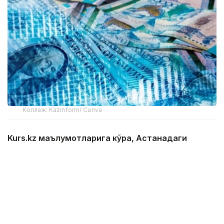
Коллаж: Kazinform/ Canva
Kurs.kz маълумотларига кўра, Астанадаги
валюта айирбошлаш шохобчаларидаги жорий
ўртача валюта курси:
доллар: сотиб олиш — 465,43 тенге, сотиш —
472,32 тенге;
евро: сотиб олиш — 533,94 тенге, сотиш — 543,87
тенге;