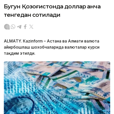
Бугун Қозоғистонда доллар қанча
тенгедан сотилади
ALMATY. Кazinform – Астана ва Алмати валюта
айирбошлаш шохобчаларида валюталар курси
тақдим этилди.