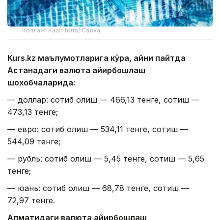
Коллаж: Kazinform/ Canva
Kurs.kz маълумотларига кўра, айни пайтда
Астанадаги валюта айирбошлаш
шохобчаларида:
— доллар: сотиб олиш — 466,13 тенге, сотиш —
473,13 тенге;
— евро: сотиб олиш — 534,11 тенге, сотиш —
544,09 тенге;
— рубль: сотиб олиш — 5,45 тенге, сотиш — 5,65
тенге;
— юань: сотиб олиш — 68,78 тенге, сотиш —
72,97 тенге.
Алматидаги валюта айирбошлаш