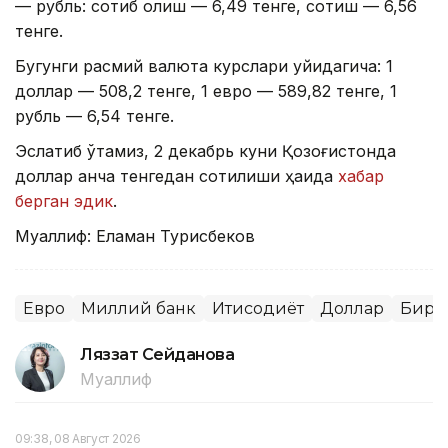
— рубль: сотиб олиш — 6,49 тенге, сотиш — 6,56
тенге.
Бугунги расмий валюта курслари қуйидагича: 1
доллар — 508,2 тенге, 1 евро — 589,82 тенге, 1
рубль — 6,54 тенге.
Эслатиб ўтамиз, 2 декабрь куни Қозоғистонда
доллар қанча тенгедан сотилиши ҳақида
хабар
берган эдик
.
Муаллиф: Еламан Турисбеков
Евро
Миллий банк
Иқтисодиёт
Доллар
Бирж
Ляззат Сейданова
Муаллиф
09:38, 08 Август 2026