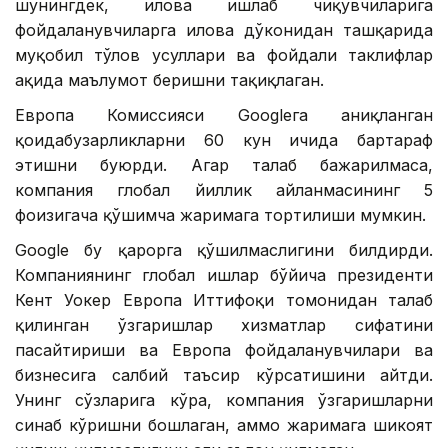
шунингдек, илова ишлаб чиқувчиларига
фойдаланувчиларга илова дўконидан ташқарида
муқобил тўлов усуллари ва фойдали таклифлар
ҳақида маълумот беришни тақиқлаган.
Европа Комиссияси Googleга аниқланган
қоидабузарликларни 60 кун ичида бартараф
этишни буюрди. Агар талаб бажарилмаса,
компания глобал йиллик айланмасининг 5
фоизигача қўшимча жаримага тортилиши мумкин.
Google бу қарорга қўшилмаслигини билдирди.
Компаниянинг глобал ишлар бўйича президенти
Кент Уокер Европа Иттифоқи томонидан талаб
қилинган ўзгаришлар хизматлар сифатини
пасайтириши ва Европа фойдаланувчилари ва
бизнесига салбий таъсир кўрсатишини айтди.
Унинг сўзларига кўра, компания ўзгаришларни
синаб кўришни бошлаган, аммо жаримага шикоят