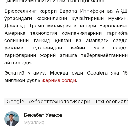
қилиш-қилмаслигини ҳали эълон қилмаган.
Брюсселнинг қарори Европа Иттифоқи ва АҚШ
ўртасидаги кескинликни кучайтириши мумкин.
Дональд Трамп маъмурияти илгари Европанинг
Америка технология компанияларини тартибга
солишини танқид қилган ва амалдаги савдо
режими тугаганидан кейин янги савдо
тарифларини жорий этишга тайёрланаётганини
айтган эди.
Эслатиб ўтамиз, Москва суди Googleга яна 15
миллион рубль
жарима солди
.
Google
Ахборот технологиялари
Технологияла
Бекабат Узаков
Муаллиф