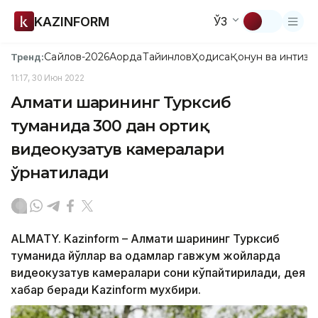
KAZINFORM
ЎЗ
Сайлов-2026
Ақорда
Тайинлов
Ҳодиса
Қонун ва интизо
Тренд:
11:17, 30 Июн 2022
Алмати шаҳрининг Турксиб
туманида 300 дан ортиқ
видеокузатув камералари
ўрнатилади
ALMATY. Kazinform – Алмати шаҳрининг Турксиб
туманида йўллар ва одамлар гавжум жойларда
видеокузатув камералари сони кўпайтирилади, дея
хабар беради Kazinform мухбири.