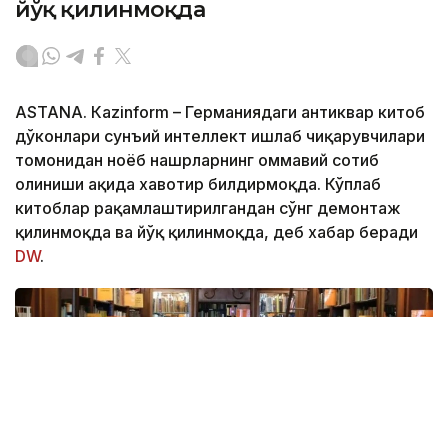
йўқ қилинмоқда
ASTANА. Кazinform – Германиядаги антиквар китоб
дўконлари сунъий интеллект ишлаб чиқарувчилари
томонидан ноёб нашрларнинг оммавий сотиб
олиниши ҳақида хавотир билдирмоқда. Кўплаб
китоблар рақамлаштирилгандан сўнг демонтаж
қилинмоқда ва йўқ қилинмоқда, деб хабар беради
DW
.