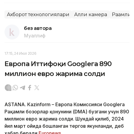
Ахборот технологиялари
Ақлли камера
Рақамли 
без автора
Муаллиф
17:15, 24 Июл 2026
Европа Иттифоқи Googleга 890
миллион евро жарима солди
ASTANА. Кazinform – Европа Комиссияси Googleга
Рақамли бозорлар қонунини (DMA) бузгани учун 890
миллион евро жарима солди. Шундай қилиб, 2024
йил март ойида бошланган тергов якунланди, деб
хабар беради
Euronews
.