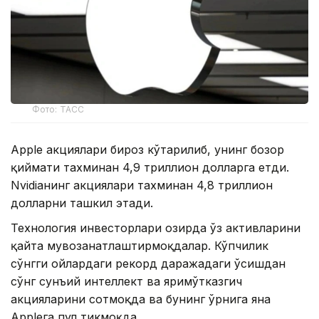
Фото: ТАСС
Apple акциялари бироз кўтарилиб, унинг бозор
қиймати тахминан 4,9 триллион долларга етди.
Nvidiaнинг акциялари тахминан 4,8 триллион
долларни ташкил этади.
Технология инвесторлари ҳозирда ўз активларини
қайта мувозанатлаштирмоқдалар. Кўпчилик
сўнгги ойлардаги рекорд даражадаги ўсишдан
сўнг сунъий интеллект ва яримўтказгич
акцияларини сотмоқда ва бунинг ўрнига яна
Appleга пул тикмоқда.