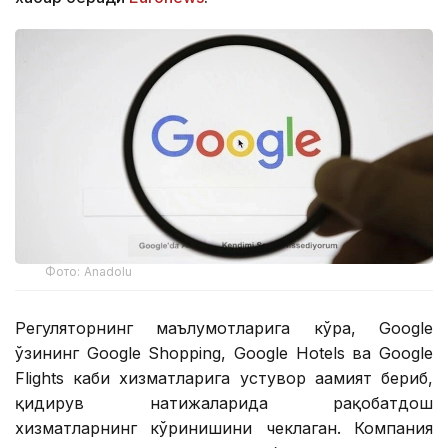
Фото: Аnadolu
Регуляторнинг маълумотларига кўра, Google
ўзининг Google Shopping, Google Hotels ва Google
Flights каби хизматларига устувор аҳамият бериб,
қидирув натижаларида рақобатдош
хизматларнинг кўринишини чеклаган. Компания