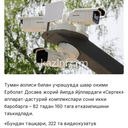
Туман аҳолиси билан учрашувда шаҳар ҳокими
Ерболат Досаев жорий йилда йўллардаги «Сергек»
аппарат-дастурий комплекслари сони икки
баробарга – 82 тадан 160 тага етказилишини
таъкидлади.
«Бундан ташқари, 322 та видеокузатув