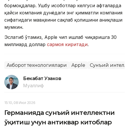
бормоқдалар. Ушбу ҳисоботлар келгуси ҳафталарда
қайси компания дунёдаги энг қимматли компания
сифатидаги мавқеини сақлаб қолишини аниқлаши
мумкин.
Эслатиб ўтамиз, Apple чип ишлаб чиқаришга 30
миллиард доллар
сармоя киритади
.
Ахборот технологиялари
Apple
Сунъий интелл
Бекабат Узаков
Муаллиф
15:10, 08 Июл 2026
Германияда сунъий интеллектни
ўқитиш учун антиквар китоблар