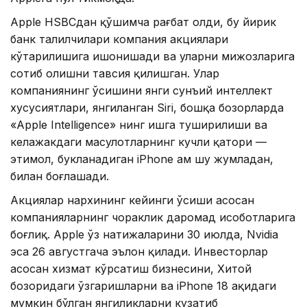
Apple HSBCдан қўшимча рағбат олди, бу йирик
банк таҳлилчилари компания акциялари
кўтарилишига ишонишади ва уларни мижозларига
сотиб олишни тавсия қилишган. Улар
компаниянинг ўсишини янги сунъий интеллект
хусусиятлари, янгиланган Siri, бошқа бозорларда
«Apple Intelligence» нинг ишга туширилиши ва
келажакдаги маҳсулотларнинг кучли қатори —
эҳтимол, букланадиган iPhone ҳам шу жумладан,
билан боғлашади.
Акциялар нархининг кейинги ўсиши асосан
компанияларнинг чораклик даромад ҳисоботларига
боғлиқ. Apple ўз натижаларини 30 июлда, Nvidia
эса 26 августгача эълон қилади. Инвесторлар
асосан хизмат кўрсатиш бизнесини, Хитой
бозоридаги ўзгаришларни ва iPhone 18 ҳақидаги
мумкин бўлган янгиликларни кузатиб