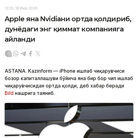
12:20, 18 Июл 2026
Apple яна Nvidiaни ортда қолдириб,
дунёдаги энг қиммат компанияга
айланди
ASTANA. Kazinform — iPhone ишлаб чиқарувчиси
бозор капиталлашуви бўйича яна бир бор чип ишлаб
чиқарувчисидан ортда қолди, деб хабар беради
Bild
нашрига таяниб.