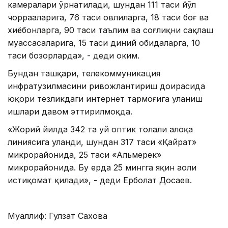
камералари ўрнатилади, шундан 111 таси йўл
чорраҳаларига, 76 таси ҳовлиларга, 18 таси боғ ва
хиёбонларга, 90 таси таълим ва соғлиқни сақлаш
муассасаларига, 15 таси диний обидаларга, 10
таси бозорларда», - деди ҳоким.
Бундан ташқари, телекоммуникация
инфратузилмасини ривожлантириш доирасида
юқори тезликдаги интернет тармоғига уланиш
ишлари давом эттирилмоқда.
«Жорий йилда 342 та уй оптик толали алоқа
линиясига уланди, шундан 317 таси «Қайрат»
микрорайонида, 25 таси «Альмерек»
микрорайонида. Бу ерда 25 мингга яқин аҳоли
истиқомат қилади», - деди Ерболат Досаев.
Муаллиф: Гулзат Сахова