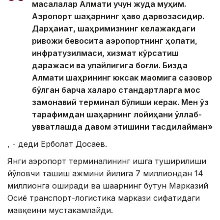
масалалар Алмати учун жуда муҳим.
Аэропорт шаҳарнинг ҳаво дарвозасидир.
Дарҳақиқат, шаҳримизнинг келажакдаги
ривожи бевосита аэропортнинг ҳолати,
инфратузилмаси, хизмат кўрсатиш
даражаси ва қулайлигига боғлиқ. Бизда
Алмати шаҳрининг юксак мақомига сазовор
бўлган барча халқаро стандартларга мос
замонавий терминал бўлиши керак. Мен ўз
тарафимдан шаҳарнинг лойиҳани қўллаб-
қувватлашда давом этишини тасдиқлайман»
, - деди Ерболат Досаев.
Янги аэропорт терминалининг ишга туширилиши
йўловчи ташиш ҳажмини йилига 7 миллиондан 14
миллионга оширади ва шаҳарнинг бутун Марказий
Осиё транспорт-логистика маркази сифатидаги
мавқеини мустаҳкамлайди.