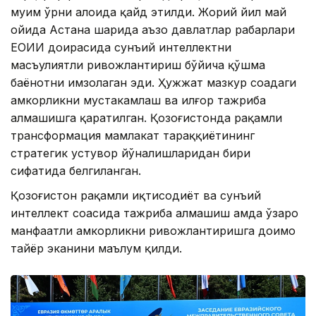
муҳим ўрни алоҳида қайд этилди. Жорий йил май
ойида Астана шаҳрида аъзо давлатлар раҳбарлари
ЕОИИ доирасида сунъий интеллектни
масъулиятли ривожлантириш бўйича қўшма
баёнотни имзолаган эди. Ҳужжат мазкур соҳадаги
ҳамкорликни мустаҳкамлаш ва илғор тажриба
алмашишга қаратилган. Қозоғистонда рақамли
трансформация мамлакат тараққиётининг
стратегик устувор йўналишларидан бири
сифатида белгиланган.
Қозоғистон рақамли иқтисодиёт ва сунъий
интеллект соҳасида тажриба алмашиш ҳамда ўзаро
манфаатли ҳамкорликни ривожлантиришга доимо
тайёр эканини маълум қилди.