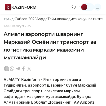
KAZINFORM
ЎЗ
Сайлов-2026
Ақорда
Тайинлов
Ҳодиса
Қонун ва интизо
Тренд:
12:09, 19 Август 2022
Алмати аэропорти шаҳарнинг
Марказий Осиёнинг транспорт ва
логистика маркази мавқеини
мустаҳкамлайди
ALMATY. Kazinform - Янги терминал ишга
туширилгач, аэропорт шаҳарнинг бутун Марказий
Осиёдаги транспорт-логистика маркази
сифатидаги мавқеини мустаҳкамлайди. Бу ҳақда
Алмати ҳокими Ерболат Досаевнинг TAV Airports