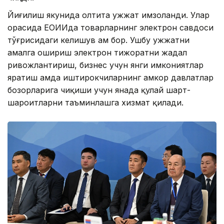
Йиғилиш якунида олтита ҳужжат имзоланди. Улар
орасида ЕОИИда товарларнинг электрон савдоси
тўғрисидаги келишув ҳам бор. Ушбу ҳужжатни
амалга ошириш электрон тижоратни жадал
ривожлантириш, бизнес учун янги имкониятлар
яратиш ҳамда иштирокчиларнинг ҳамкор давлатлар
бозорларига чиқиши учун янада қулай шарт-
шароитларни таъминлашга хизмат қилади.