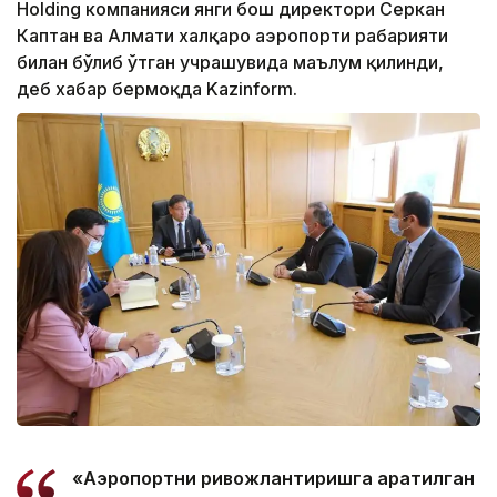
Holding компанияси янги бош директори Серкан
Каптан ва Алмати халқаро аэропорти раҳбарияти
билан бўлиб ўтган учрашувида маълум қилинди,
деб хабар бермоқда Kazinform.
«Аэропортни ривожлантиришга қаратилган