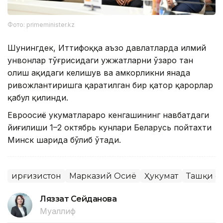
Фото: primeminister.kz
Шунингдек, Иттифоққа аъзо давлатларда илмий
унвонлар тўғрисидаги ҳужжатларни ўзаро тан
олиш ҳақидаги келишув ва ҳамкорликни янада
ривожлантиришга қаратилган бир қатор қарорлар
қабул қилинди.
Евроосиё ҳукуматлараро кенгашининг навбатдаги
йиғилиши 1–2 октябрь кунлари Беларусь пойтахти
Минск шаҳрида бўлиб ўтади.
Қирғизистон
Марказий Осиё
Ҳукумат
Ташқи с
Ляззат Сейданова
Муаллиф