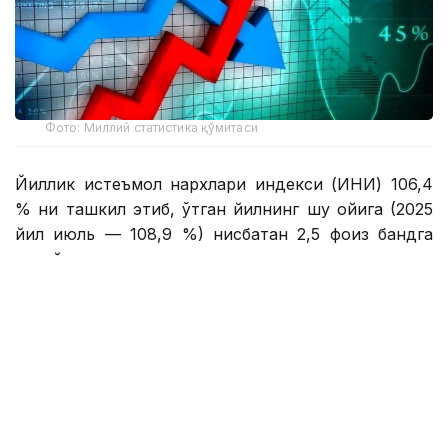
Фото: Миллий статистика қўмитаси
Йиллик истеъмол нархлари индекси (ИНИ) 106,4
% ни ташкил этиб, ўтган йилнинг шу ойига (2025
йил июль — 108,9 %) нисбатан 2,5 фоиз бандга
пасайди.
Июль ойида озиқ-овқат маҳсулотлари нархлари
ўртача 0,91 % га пасайиб, ноозиқ-овқат товарлари
0,3 % га ҳамда аҳолига кўрсатиладиган пуллик
хизматлар эса 0,5 % га қимматлашгани
кузатилган.
Асосий озиқ-овқат маҳсулотларидан сабзи (12,6