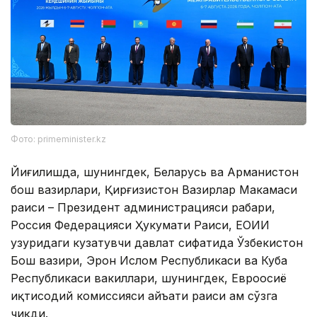
Фото: primeminister.kz
Йиғилишда, шунингдек, Беларусь ва Арманистон
бош вазирлари, Қирғизистон Вазирлар Маҳкамаси
раиси – Президент администрацияси раҳбари,
Россия Федерацияси Ҳукумати Раиси, ЕОИИ
ҳузуридаги кузатувчи давлат сифатида Ўзбекистон
Бош вазири, Эрон Ислом Республикаси ва Куба
Республикаси вакиллари, шунингдек, Евроосиё
иқтисодий комиссияси ҳайъати раиси ҳам сўзга
чиқди.