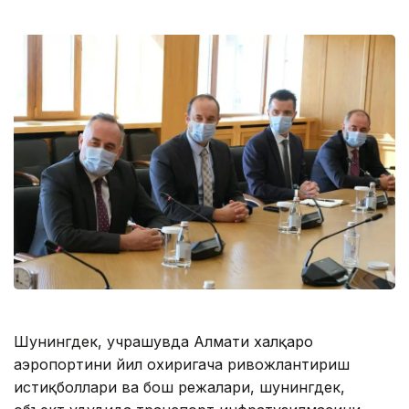
Шунингдек, учрашувда Алмати халқаро
аэропортини йил охиригача ривожлантириш
истиқболлари ва бош режалари, шунингдек,