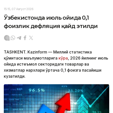
15:15, 07 Август 2026
Ўзбекистонда июль ойида 0,1
фоизлик дефляция қайд этилди
TASHKENT. Kazinform — Миллий статистика
қўмитаси маълумотларига
кўра
, 2026 йилнинг июль
ойида истеъмол секторидаги товарлар ва
хизматлар нархлари ўртача 0,1 фоизга пасайиши
кузатилди.