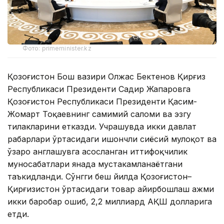
Фото: primeminister.kz
Қозоғистон Бош вазири Олжас Бектенов Қирғиз
Республикаси Президенти Садир Жапаровга
Қозоғистон Республикаси Президенти Қасим-
Жомарт Тоқаевнинг самимий саломи ва эзгу
тилакларини етказди. Учрашувда икки давлат
раҳбарлари ўртасидаги ишончли сиёсий мулоқот ва
ўзаро англашувга асосланган иттифоқчилик
муносабатлари янада мустаҳкамланаётгани
таъкидланди. Сўнгги беш йилда Қозоғистон–
Қирғизистон ўртасидаги товар айирбошлаш ҳажми
икки баробар ошиб, 2,2 миллиард АҚШ долларига
етди.