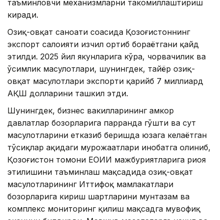
таъминловчи механизмларни такомиллаштириш
киради.
Озиқ-овқат саноати соҳасида Қозоғистоннинг
экспорт салоҳияти изчил ортиб бораётгани қайд
этилди. 2025 йил якунларига кўра, чорвачилик ва
ўсимлик маҳсулотлари, шунингдек, тайёр озиқ-
овқат маҳсулотлари экспорти қарийб 7 миллиард
АҚШ долларини ташкил этди.
Шунингдек, бизнес вакилларининг ҳамкор
давлатлар бозорларига парранда гўшти ва сут
маҳсулотларини етказиб беришда юзага келаётган
тўсиқлар ҳақидаги мурожаатлари инобатга олиниб,
Қозоғистон томони ЕОИИ мажбуриятларига риоя
этилишини таъминлаш мақсадида озиқ-овқат
маҳсулотларининг Иттифоқ мамлакатлари
бозорларига кириш шартларини мунтазам ва
комплекс мониторинг қилиш мақсадга мувофиқ