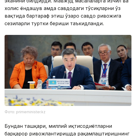
эканини билдирди. Мавжуд масалаларга изчил ва
холис ёндашув ҳамда савдодаги тўсиқларни ўз
вақтида бартараф этиш ўзаро савдо ривожига
сезиларли туртки бериши таъкидланди.
Фото: primeminister.kz
Бундан ташқари, миллий иқтисодиётларни
барқарор ривожлантиришда рақамлаштиришнинг