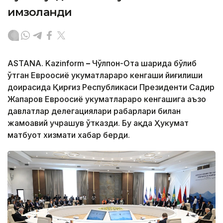
имзоланди
ASTANA. Kazinform
–
Чўлпон-Ота шаҳрида бўлиб
ўтган Евроосиё ҳукуматлараро кенгаши йиғилиши
доирасида Қирғиз Республикаси Президенти Садир
Жапаров Евроосиё ҳукуматлараро кенгашига аъзо
давлатлар делегациялари раҳбарлари билан
жамоавий учрашув ўтказди. Бу ҳақда Ҳукумат
матбуот хизмати хабар берди.