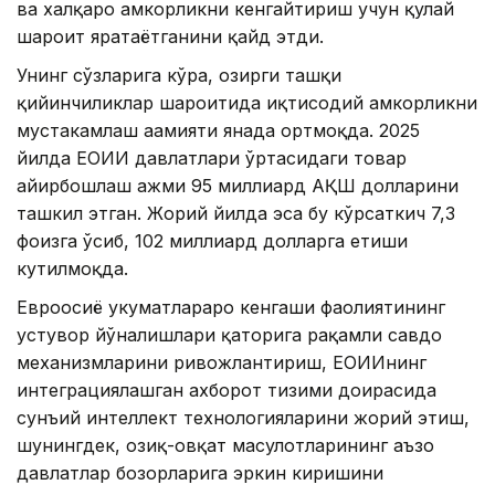
ва халқаро ҳамкорликни кенгайтириш учун қулай
шароит яратаётганини қайд этди.
Унинг сўзларига кўра, ҳозирги ташқи
қийинчиликлар шароитида иқтисодий ҳамкорликни
мустаҳкамлаш аҳамияти янада ортмоқда. 2025
йилда ЕОИИ давлатлари ўртасидаги товар
айирбошлаш ҳажми 95 миллиард АҚШ долларини
ташкил этган. Жорий йилда эса бу кўрсаткич 7,3
фоизга ўсиб, 102 миллиард долларга етиши
кутилмоқда.
Евроосиё ҳукуматлараро кенгаши фаолиятининг
устувор йўналишлари қаторига рақамли савдо
механизмларини ривожлантириш, ЕОИИнинг
интеграциялашган ахборот тизими доирасида
сунъий интеллект технологияларини жорий этиш,
шунингдек, озиқ-овқат маҳсулотларининг аъзо
давлатлар бозорларига эркин киришини