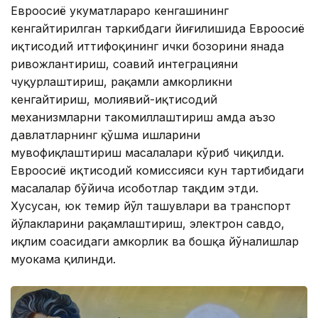
Евроосиё ҳукуматлараро кенгашининг
кенгайтирилган таркибдаги йиғилишида Евроосиё
иқтисодий иттифоқининг ички бозорини янада
ривожлантириш, соҳавий интеграцияни
чуқурлаштириш, рақамли ҳамкорликни
кенгайтириш, молиявий-иқтисодий
механизмларни такомиллаштириш ҳамда аъзо
давлатларнинг қўшма ишларини
мувофиқлаштириш масалалари кўриб чиқилди.
Евроосиё иқтисодий комиссияси кун тартибидаги
масалалар бўйича ҳисоботлар тақдим этди.
Хусусан, юк темир йўл ташувлари ва транспорт
йўлакларини рақамлаштириш, электрон савдо,
иқлим соҳасидаги ҳамкорлик ва бошқа йўналишлар
муҳокама қилинди.