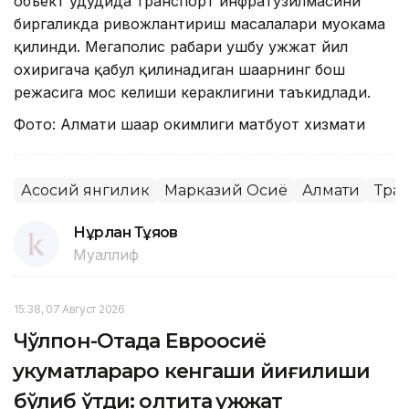
объект ҳудудида транспорт инфратузилмасини
биргаликда ривожлантириш масалалари муҳокама
қилинди. Мегаполис раҳбари ушбу ҳужжат йил
охиригача қабул қилинадиган шаҳарнинг бош
режасига мос келиши кераклигини таъкидлади.
Фото: Алмати шаҳар ҳокимлиги матбуот хизмати
Асосий янгилик
Марказий Осиё
Алмати
Тра
Нұрлан Тұяқов
Муаллиф
15:38, 07 Август 2026
Чўлпон-Отада Евроосиё
ҳукуматлараро кенгаши йиғилиши
бўлиб ўтди: олтита ҳужжат