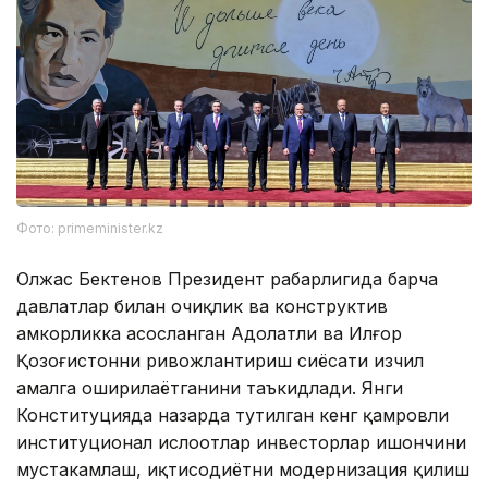
Фото: primeminister.kz
Олжас Бектенов Президент раҳбарлигида барча
давлатлар билан очиқлик ва конструктив
ҳамкорликка асосланган Адолатли ва Илғор
Қозоғистонни ривожлантириш сиёсати изчил
амалга оширилаётганини таъкидлади. Янги
Конституцияда назарда тутилган кенг қамровли
институционал ислоҳотлар инвесторлар ишончини
мустаҳкамлаш, иқтисодиётни модернизация қилиш