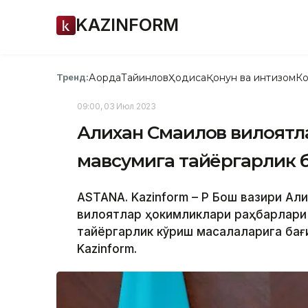
KAZINFORM
Ақорда
Тайинлов
Ҳодиса
Қонун ва интизом
Ко
Тренд:
09:00, 03 Июл 2023
Алихан Смаилов вилоятл
мавсумига тайёргарлик б
ASTANA. Kazinform – ҚР Бош вазири А
вилоятлар ҳокимликлари раҳбарлари
тайёргарлик кўриш масалаларига бағ
Kazinform.