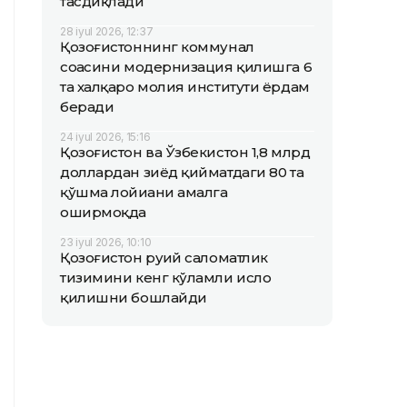
тасдиқлади
28 iyul 2026, 12:37
Қозоғистоннинг коммунал
соҳасини модернизация қилишга 6
та халқаро молия институти ёрдам
беради
24 iyul 2026, 15:16
Қозоғистон ва Ўзбекистон 1,8 млрд
доллардан зиёд қийматдаги 80 та
қўшма лойиҳани амалга
оширмоқда
23 iyul 2026, 10:10
Қозоғистон руҳий саломатлик
тизимини кенг кўламли ислоҳ
қилишни бошлайди