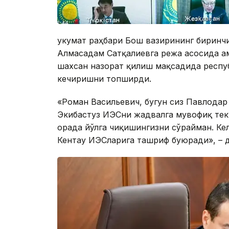
Ҳукумат раҳбари Бош вазирининг биринч
Алмасадам Сатқалиевга режа асосида а
шахсан назорат қилиш мақсадида респу
кечиришни топширди.
«Роман Васильевич, бугун сиз Павлодар
Экибастуз ИЭСни жадвалга мувофиқ тек
орада йўлга чиқишингизни сўрайман. К
Кентау ИЭСларига ташриф буюради», – д