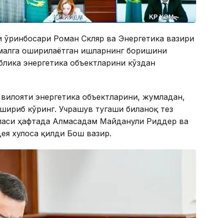
и ўринбосари Роман Скляр ва Энергетика вазири
малга оширилаётган ишларнинг боришини
блика энергетика объектларини кўздан
 вилояти энергетика объектларини, жумладан,
шириб кўринг. Учрашув тугаши биланоқ тез
еласи ҳафтада Алмасадам Майданули Риддер ва
ея хулоса қилди Бош вазир.