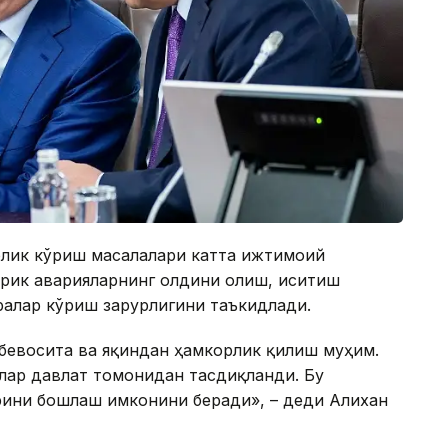
рлик кўриш масалалари катта ижтимоий
йирик аварияларнинг олдини олиш, иситиш
ралар кўриш зарурлигини таъкидлади.
 бевосита ва яқиндан ҳамкорлик қилиш муҳим.
лар давлат томонидан тасдиқланди. Бу
ини бошлаш имконини беради», – деди Алихан