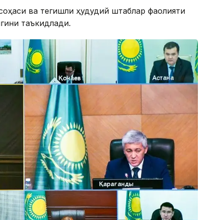
 соҳаси ва тегишли ҳудудий штаблар фаолияти
гини таъкидлади.