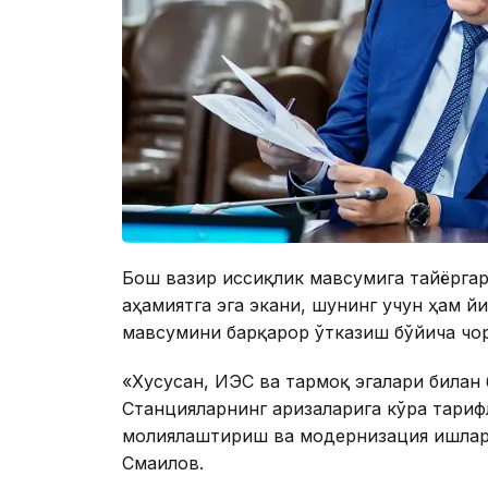
Бош вазир иссиқлик мавсумига тайёрга
аҳамиятга эга экани, шунинг учун ҳам 
мавсумини барқарор ўтказиш бўйича чо
«Хусусан, ИЭС ва тармоқ эгалари билан
Станцияларнинг аризаларига кўра тариф
молиялаштириш ва модернизация ишлар
Смаилов.