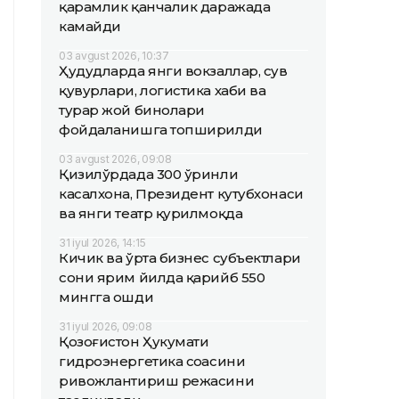
қарамлик қанчалик даражада
камайди
03 avgust 2026, 10:37
Ҳудудларда янги вокзаллар, сув
қувурлари, логистика хаби ва
турар жой бинолари
фойдаланишга топширилди
03 avgust 2026, 09:08
Қизилўрдада 300 ўринли
касалхона, Президент кутубхонаси
ва янги театр қурилмоқда
31 iyul 2026, 14:15
Кичик ва ўрта бизнес субъектлари
сони ярим йилда қарийб 550
мингга ошди
31 iyul 2026, 09:08
Қозоғистон Ҳукумати
гидроэнергетика соҳасини
ривожлантириш режасини