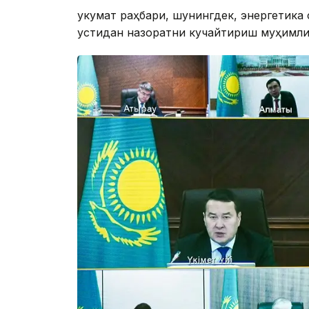
Ҳукумат раҳбари, шунингдек, энергетика
устидан назоратни кучайтириш муҳимли