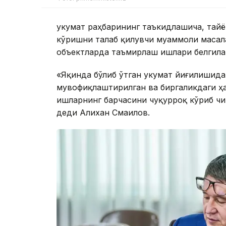
Ҳукумат раҳбарининг таъкидлашича, тай
кўришни талаб қилувчи муаммоли масала
объектларда таъмирлаш ишлари белгила
«Яқинда бўлиб ўтган Ҳукумат йиғилишида
мувофиқлаштирилган ва биргаликдаги ҳа
ишларнинг барчасини чуқурроқ кўриб чиқ
деди Алихан Смаилов.