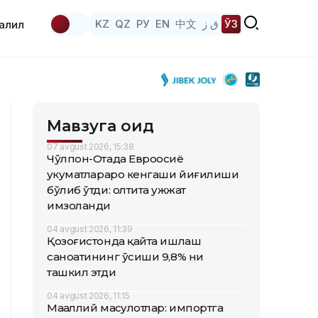
KZ
QZ
РУ
EN
中文
ق ز
ЎЗ
аҳлил
Мавзуга оид
07 avgust 2026, 15:38
Чўлпон-Отада Евроосиё
ҳукуматлараро кенгаши йиғилиши
бўлиб ўтди: олтита ҳужжат
имзоланди
04 avgust 2026, 11:39
Қозоғистонда қайта ишлаш
саноатининг ўсиши 9,8% ни
ташкил этди
04 avgust 2026, 11:15
Маҳаллий маҳсулотлар: импортга