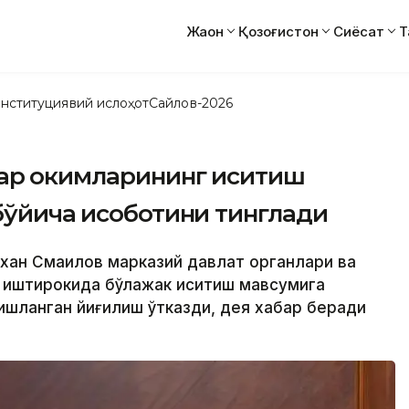
Жаҳон
Қозоғистон
Сиёсат
Т
нституциявий ислоҳот
Сайлов-2026
ар ҳокимларининг иситиш
ўйича ҳисоботини тинглади
лихан Смаилов марказий давлат органлари ва
 иштирокида бўлажак иситиш мавсумига
ишланган йиғилиш ўтказди, дея хабар беради