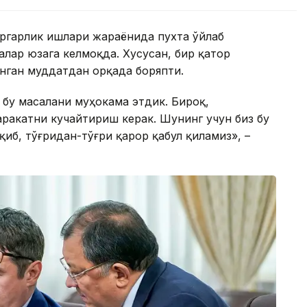
ёргарлик ишлари жараёнида пухта ўйлаб
лар юзага келмоқда. Хусусан, бир қатор
нган муддатдан орқада боряпти.
 бу масалани муҳокама этдик. Бироқ,
ракатни кучайтириш керак. Шунинг учун биз бу
иб, тўғридан-тўғри қарор қабул қиламиз», –