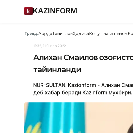
KAZINFORM
Ақорда
Тайинлов
Ҳодиса
Қонун ва интизом
Ко
Тренд:
11:32, 11 Январ 2022
Алихан Смаилов Қозоғист
тайинланди
NUR-SULTAN. Kazionform - Алихан Сма
деб хабар беради Кazinform мухбири.