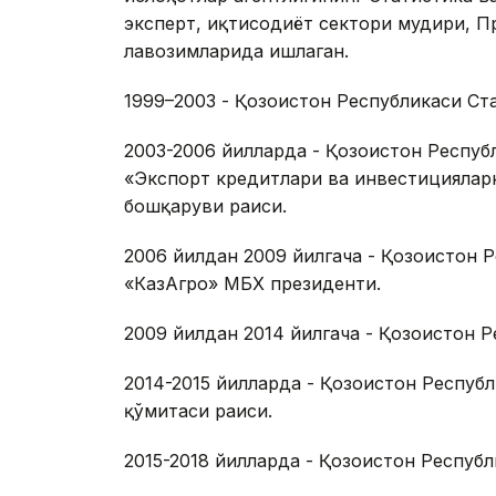
эксперт, иқтисодиёт сектори мудири, 
лавозимларида ишлаган.
1999–2003 - Қозоғистон Республикаси Ст
2003-2006 йилларда - Қозоғистон Респу
«Экспорт кредитлари ва инвестицияларн
бошқаруви раиси.
2006 йилдан 2009 йилгача - Қозоғистон 
«КазАгро» МБХ президенти.
2009 йилдан 2014 йилгача - Қозоғистон 
2014-2015 йилларда - Қозоғистон Респу
қўмитаси раиси.
2015-2018 йилларда - Қозоғистон Респу