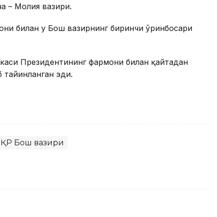
а – Молия вазири.
они билан у Бош вазирнинг биринчи ўринбосари
ликаси Президентининг фармони билан қайтадан
 тайинланган эди.
ҚР Бош вазири