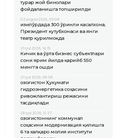
турар жой бинолари
фойдаланишга топширилди
03 avgust 2026, 09:08
Қизилўрдада 300 ўринли касалхона,
Президент кутубхонаси ва янги
театр қурилмоқда
31 iyul 2026, 14:15
Кичик ва ўрта бизнес субъектлари
сони ярим йилда қарийб 550
мингга ошди
31 iyul 2026, 09:08
Қозоғистон Ҳукумати
гидроэнергетика соҳасини
ривожлантириш режасини
тасдиқлади
28 iyul 2026, 12:37
Қозоғистоннинг коммунал
соҳасини модернизация қилишга
6 та халқаро молия институти