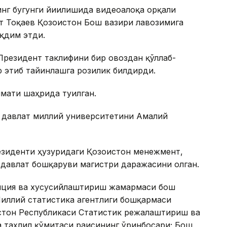
нг бугунги йиғилишида видеоалоқа орқали
 Тоқаев Қозоғистон Бош вазири лавозимига
қдим этди.
Президент таклифини бир овоздан қўллаб-
 этиб тайинлашга розилик билдирди.
мати шаҳрида туғилган.
 давлат миллий университетини Амалий
езиденти ҳузуридаги Қозоғистон менежмент,
 давлат бошқаруви магистри даражасини олган.
иция ва хусусийлаштириш жамғармаси бош
Миллий статистика агентлиги бошқармаси
ғистон Республикаси Статистик режалаштириш ва
а таҳлил қўмитаси раисининг ўринбосари; Бош