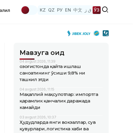
KZ
QZ
РУ
EN
中文
ق ز
ЎЗ
аҳлил
Мавзуга оид
04 avgust 2026, 11:39
Қозоғистонда қайта ишлаш
саноатининг ўсиши 9,8% ни
ташкил этди
04 avgust 2026, 11:15
Маҳаллий маҳсулотлар: импортга
қарамлик қанчалик даражада
камайди
03 avgust 2026, 10:37
Ҳудудларда янги вокзаллар, сув
қувурлари, логистика хаби ва