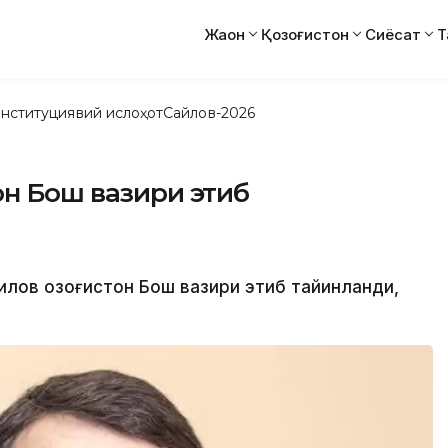
Жаҳон
Қозоғистон
Сиёсат
Т
нституциявий ислоҳот
Сайлов-2026
он Бош вазири этиб
илов Қозоғистон Бош вазири этиб тайинланди,