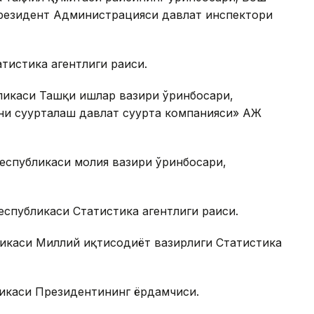
Президент Администрацияси давлат инспектори
атистика агентлиги раиси.
бликаси Ташқи ишлар вазири ўринбосари,
и суғурталаш давлат суғурта компанияси» АЖ
Республикаси молия вазири ўринбосари,
Республикаси Статистика агентлиги раиси.
бликаси Миллий иқтисодиёт вазирлиги Статистика
бликаси Президентининг ёрдамчиси.