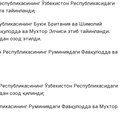
Республикасининг Ўзбекистон Республикасидаги
га тайинланди;
публикасининг Буюк Британия ва Шимолий
қулодда ва Мухтор Элчиси этиб тайинланди.
дан озод этилди.
н Республикасининг Руминиядаги Фавқулодда ва
Республикасининг Ўзбекистон Республикасидаги
дан озод қилинди;
бликасининг Руминиядаги Фавқулодда ва Мухтор