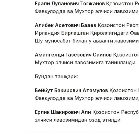
Ерали Луқпанович Тоғжанов
Қозоғистон 
Фавқулодда ва Мухтор элчиси лавозими
Алибек Асетович Бақаев
Қозоғистон Рес
Ирландия Бирлашган Қироллигидаги Фав
Шу муносабат билан у аввалги лавозими
Амангелди Газезович Саинов
Қозоғисто
Мухтор элчиси лавозимига тайинланди.
Бундан ташқари:
Бейбут Бакирович Атамқулов
Қозоғистон 
Фавқулодда ва Мухтор элчиси лавозими
Ерлик Шакирович Али
Қозоғистон Респу
элчиси лавозимидан озод этилди.