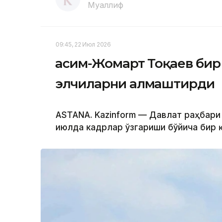
Муаллиф
09:45, 22 Июл 2026
Қасим-Жомарт Тоқаев би
элчиларни алмаштирди
ASTANA. Kazinform — Давлат раҳбари 
июлда кадрлар ўзгариши бўйича бир 