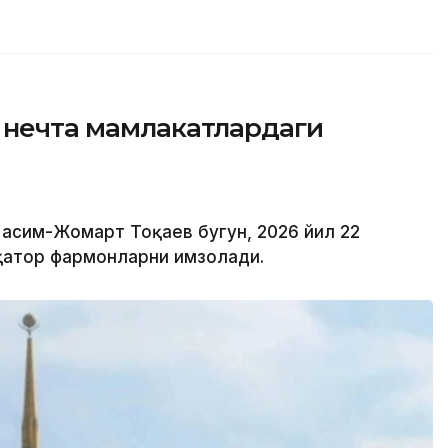
р нечта мамлакатлардаги
Қасим-Жомарт Тоқаев бугун, 2026 йил 22
қатор фармонларни имзолади.