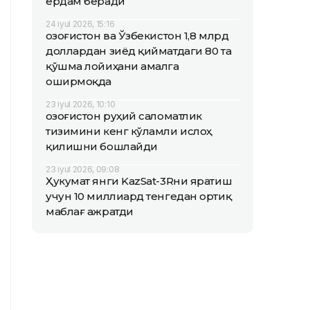
ёрдам беради
24 iyul 2026, 15:16
Қозоғистон ва Ўзбекистон 1,8 млрд
доллардан зиёд қийматдаги 80 та
қўшма лойиҳани амалга
оширмоқда
23 iyul 2026, 10:10
Қозоғистон руҳий саломатлик
тизимини кенг кўламли ислоҳ
қилишни бошлайди
23 iyul 2026, 09:08
Ҳукумат янги KazSat-3Rни яратиш
учун 10 миллиард тенгедан ортиқ
маблағ ажратди