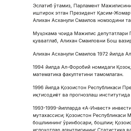
Эслатиб ўтамиз, Парламент Мажилисини
иштирок этган Президент Қасим-Жомарт
Алихан Асханули Смаилов номзодини та
Муҳокама чоғида Мажилис депутатлари 
қувватлаб, Алихан Смаиловни Бош вазир
Алихан Асханули Смаилов 1972 йилда Ал
1994 йилда Ал-Форобий номидаги Қозоқ
математика факултетини тамомлаган.
1996 йилда Қозоғистон Республикаси Пр
иқтисодиёт ва прогнозлаш институтида
1993-1999-йилларда «А-Инвест» инвест
мутахассиси; Қозоғистон Республикаси 
бошлиғининг ўринбосари, бошлиғи; Қозо
ислоҳотлар агентлигининг Статистика в