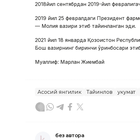
2018йил сентябрдан 2019-йил февралигач
2019 йил 25 февралдаги Президент фарм
— Молия вазири этиб тайинланган эди.
2021 йил 18 январда Қозоғистон Респуб
Бош вазирнинг биринчи ўринбосари этиб
Муаллиф: Марлан Жиембай
Асосий янгилик
Тайинлов
Ҳукумат
без автора