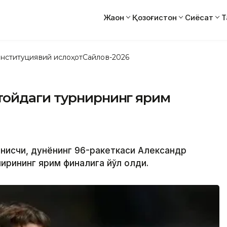
Жаҳон
Қозоғистон
Сиёсат
Т
нституциявий ислоҳот
Сайлов-2026
тойдаги турнирнинг ярим
еннисчи, дунёнинг 96-ракеткаси Александр
ирининг ярим финалига йўл олди.