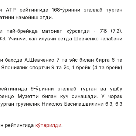
и АТР рейтингида 168-ўринни эгаллаб турган
ратини намойиш этди.
и тай-брейкда матонат кўрсатди - 7:6 (7:2).
:3. Учинчи, ҳал қилувчи сетда Шевченко ғалабани
ли баҳсда А.Шевченко 7 та эйс билан бирга 6 та
 Япониялик спортчи 9 та йс, 1 брейк (4 та брейк)
ейтингида 9-ўринни эгаллаб турган ва ушбу
оренцо Музетти билан куч синашади. У чорак
урган грузиялик Николоз Басилашвилини 6:3, 6:3
он рейтингида
кўтарилди
.