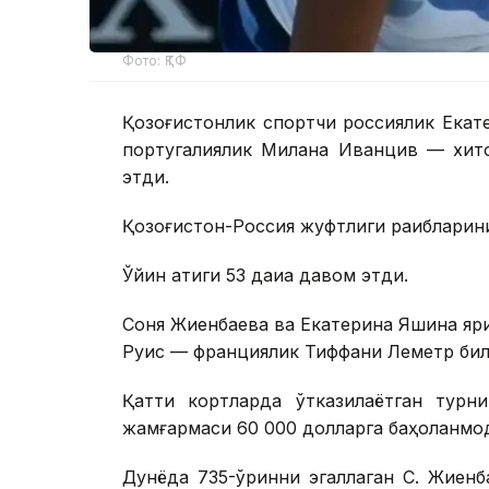
Фото: ҚТФ
Қозоғистонлик спортчи россиялик Екат
португалиялик Милана Иванцив — хит
этди.
Қозоғистон-Россия жуфтлиги рақибларини я
Ўйин атиги 53 дақиқа давом этди.
Соня Жиенбаева ва Екатерина Яшина яри
Руис — франциялик Тиффани Леметр бил
Қаттиқ кортларда ўтказилаётган турн
жамғармаси 60 000 долларга баҳоланмоқ
Дунёда 735-ўринни эгаллаган С. Жиенб