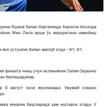
ерина Яшина билан биргаликда биринчи босқичда
ойлик Мин Люга қарши ўз маҳоратини намойиш
ққол устунлик билан мағлуб этди - 6:1, 6:1.
м финалга чиқиш учун испаниялик Селия Сервино
ан беллашадилар.
ир 9 август куни якунланади. Умумий соврин
да.
аева яккалик баҳсларида ҳам иштирок этади. У