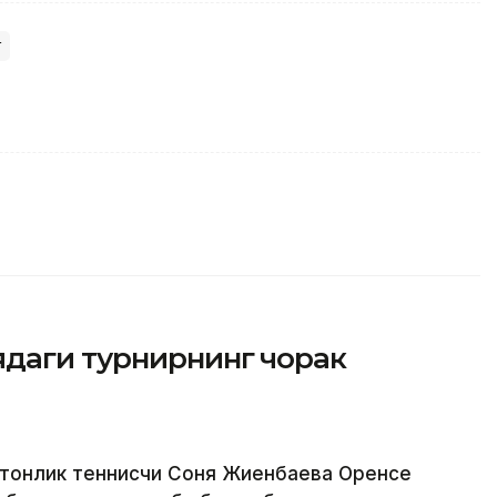
т
даги турнирнинг чорак
стонлик теннисчи Соня Жиенбаева Оренсе