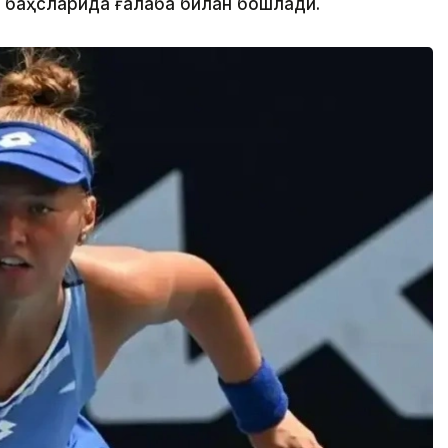
к баҳсларида ғалаба билан бошлади.