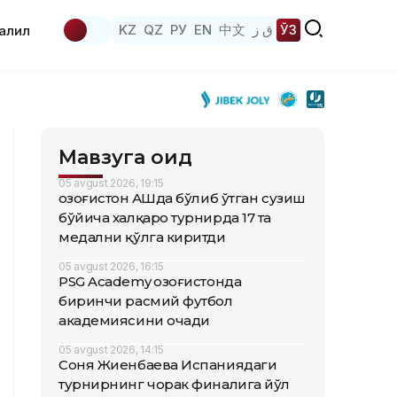
KZ
QZ
РУ
EN
中文
ق ز
ЎЗ
аҳлил
Мавзуга оид
05 avgust 2026, 19:15
Қозоғистон АҚШда бўлиб ўтган сузиш
бўйича халқаро турнирда 17 та
медални қўлга киритди
05 avgust 2026, 16:15
PSG Academy Қозоғистонда
биринчи расмий футбол
академиясини очади
05 avgust 2026, 14:15
Соня Жиенбаева Испаниядаги
турнирнинг чорак финалига йўл