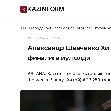
KAZINFORM
Ақорда
Тайинлов
Ҳодиса
Қонун ва интизом
Ко
Тренд:
13:10, 22 Сентябр 2025
Александр Шевченко Хи
финалига йўл олди
ASTANА. Кazinform – Қозоғистонлик т
Шевченко Чэнду (Хитой) АТР 250 турн