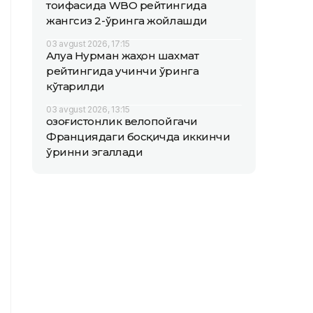
тоифасида WBO рейтингида
жангсиз 2-ўринга жойлашди
03 avgust 2026, 17:15
Алуа Нурман жаҳон шахмат
рейтингида учинчи ўринга
кўтарилди
03 avgust 2026, 13:15
Қозоғистонлик велопойгачи
Франциядаги босқичда иккинчи
ўринни эгаллади