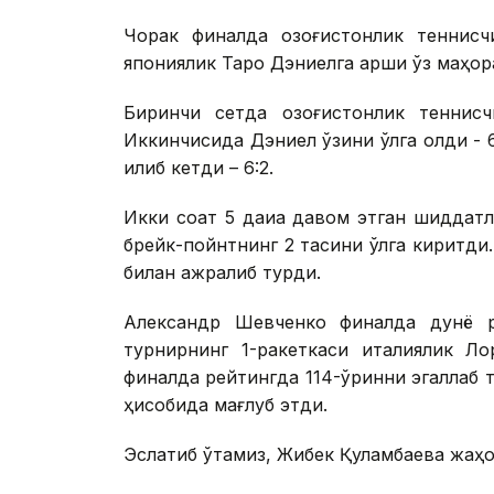
Чорак финалда қозоғистонлик теннисч
япониялик Таро Дэниелга қарши ўз маҳо
Биринчи сетда қозоғистонлик теннисч
Иккинчисида Дэниел ўзини қўлга олди - 6
илиб кетди – 6:2.
Икки соат 5 дақиқа давом этган шиддат
брейк-пойнтнинг 2 тасини қўлга киритди.
билан ажралиб турди.
Александр Шевченко финалда дунё р
турнирнинг 1-ракеткаси италиялик Л
финалда рейтингда 114-ўринни эгаллаб т
ҳисобида мағлуб этди.
Эслатиб ўтамиз, Жибек Қуламбаева жаҳ