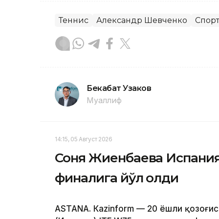
Теннис
Александр Шевченко
Спор
Бекабат Узаков
Муаллиф
14:15, 05 Август 2026
Соня Жиенбаева Испания
финалига йўл олди
ASTANА. Кazinform — 20 ёшли қозоғи