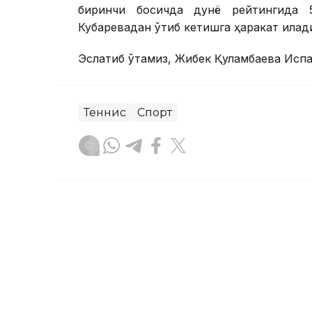
биринчи босқичда дунё рейтингида 
Кубаревадан ўтиб кетишга ҳаракат қилад
Эслатиб ўтамиз, Жибек Қуламбаева Исп
Теннис
Спорт
Бекабат Узаков
Муаллиф
15:15, 04 Август 2026
Елена Рибакина Торонто 