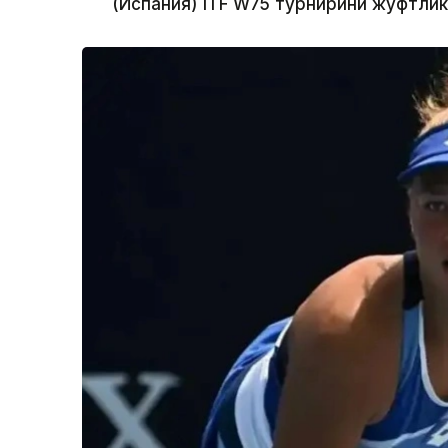
(Испания) ITF W75 турнирини жуфтли