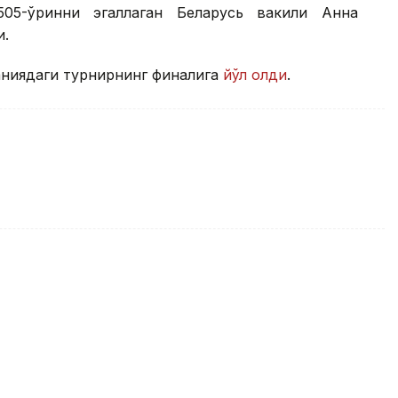
505-ўринни эгаллаган Беларусь вакили Анна
и.
аниядаги турнирнинг финалига
йўл олди
.
турнирида ўтган йилги