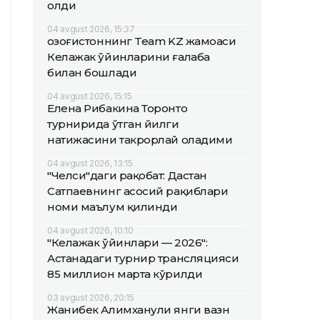
олди
04 avgust 2026, 15:37
Қозоғистоннинг Team KZ жамоаси
Келажак ўйинларини ғалаба
билан бошлади
04 avgust 2026, 15:15
Елена Рибакина Торонто
турнирида ўтган йилги
натижасини такрорлай оладими
04 avgust 2026, 13:15
"Челси"даги рақобат: Дастан
Сатпаевнинг асосий рақиблари
номи маълум қилинди
04 avgust 2026, 10:10
"Келажак ўйинлари — 2026":
Астанадаги турнир трансляцияси
85 миллион марта кўрилди
03 avgust 2026, 20:15
Жанибек Алимханули янги вазн