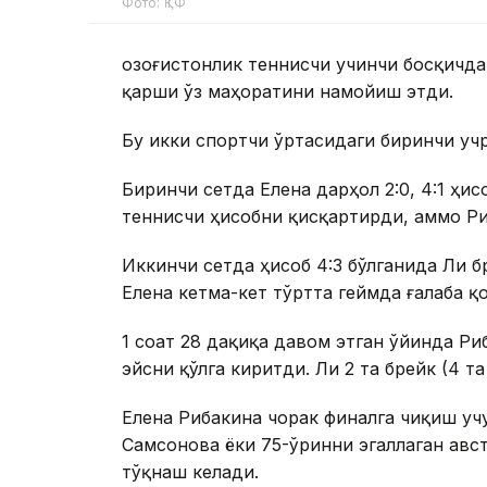
Фото: ҚТФ
Қозоғистонлик теннисчи учинчи босқичда
қарши ўз маҳоратини намойиш этди.
Бу икки спортчи ўртасидаги биринчи уч
Биринчи сетда Елена дарҳол 2:0, 4:1 ҳи
теннисчи ҳисобни қисқартирди, аммо Ри
Иккинчи сетда ҳисоб 4:3 бўлганида Ли б
Елена кетма-кет тўртта геймда ғалаба қо
1 соат 28 дақиқа давом этган ўйинда Ри
эйсни қўлга киритди. Ли 2 та брейк (4 т
Елена Рибакина чорак финалга чиқиш уч
Самсонова ёки 75-ўринни эгаллаган авс
тўқнаш келади.