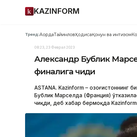
KAZINFORM
Ақорда
Тайинлов
Ҳодиса
Қонун ва интизом
Ко
Тренд:
08:23, 23 Феврал 2023
Александр Бублик Марсе
финалига чиқди
ASTANA. Kazinform – Қозоғистоннинг 
Бублик Марселда (Франция) ўтказила
чиқди, деб хабар бермоқда Kazinform