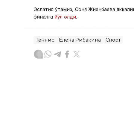
Эслатиб ўтамиз, Соня Жиенбаева яккали
финалга
йўл олди
.
Теннис
Елена Рибакина
Спорт
Бекабат Узаков
Муаллиф
13:10, 07 Август 2026
Соня Жиенбаева яккалик