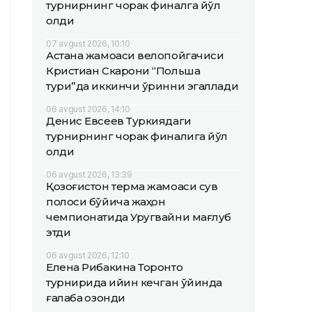
турнирнинг чорак финалга йўл
олди
07 avgust 2026, 10:10
Астана жамоаси велопойгачиси
Кристиан Скарони “Польша
тури”да иккинчи ўринни эгаллади
06 avgust 2026, 14:10
Денис Евсеев Туркиядаги
турнирнинг чорак финалига йўл
олди
06 avgust 2026, 13:39
Қозоғистон терма жамоаси сув
полоси бўйича жаҳон
чемпионатида Уругвайни мағлуб
этди
06 avgust 2026, 12:10
Елена Рибакина Торонто
турнирида қийин кечган ўйинда
ғалаба қозонди