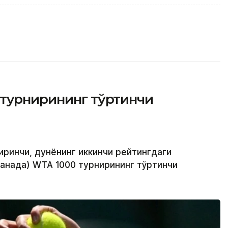
 турнирининг тўртинчи
биринчи, дунёнинг иккинчи рейтингдаги
Канада) WТА 1000 турнирининг тўртинчи