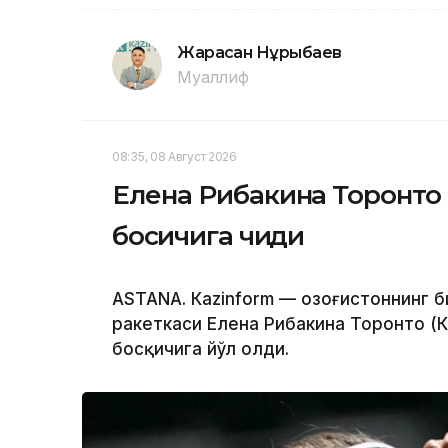
Жарасқан Нұрыбаев
Муаллиф
08:35, 08 Август 2026
Елена Рибакина Торонто
босқичига чиқди
ASTANА. Кazinform — Қозоғистоннинг 
ракеткаси Елена Рибакина Торонто (
босқичига йўл олди.