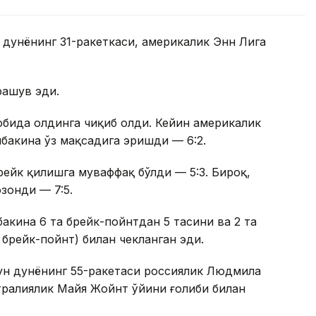
 дунёнинг 31-ракеткаси, америкалик Энн Лига
рашув эди.
собида олдинга чиқиб олди. Кейин америкалик
бакина ўз мақсадига эришди — 6:2.
рейк қилишга муваффақ бўлди — 5:3. Бироқ,
зонди — 7:5.
бакина 6 та брейк-пойнтдан 5 тасини ва 2 та
а брейк-пойнт) билан чекланган эди.
ун дунёнинг 55-ракетаси россиялик Людмила
тралиялик Майя Жойнт ўйини ғолиби билан