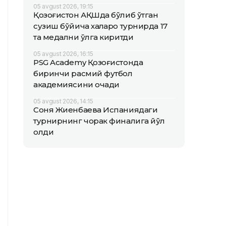
05 avgust 2026, 19:15
Қозоғистон АҚШда бўлиб ўтган
сузиш бўйича халқаро турнирда 17
та медални қўлга киритди
05 avgust 2026, 16:15
PSG Academy Қозоғистонда
биринчи расмий футбол
академиясини очади
05 avgust 2026, 14:15
Соня Жиенбаева Испаниядаги
турнирнинг чорак финалига йўл
олди