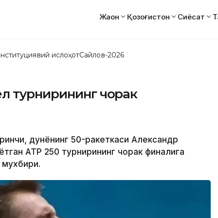
Жаҳон
Қозоғистон
Сиёсат
Т
нституциявий ислоҳот
Сайлов-2026
л турнирининг чорак
биринчи, дунёнинг 50-ракеткаси Александр
ётган ATP 250 турнирининг чорак финалига
 мухбири.