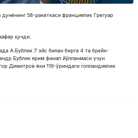
а дунёнинг 58-ракеткаси франциялик Грегуар
зафар қучди.
да А.Бублик 7 эйс билан бирга 4 та брейк-
сандр Бублик ярим финал йўлланмаси учун
игор Димитров ёки 116-ўриндаги голландиялик