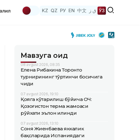
KZ
QZ
РУ
EN
中文
ق ز
ЎЗ
аҳлил
Мавзуга оид
08 avgust 2026, 08:35
Елена Рибакина Торонто
турнирининг тўртинчи босқичига
чиқди
07 avgust 2026, 19:10
Қояга кўтарилиш бўйича ОЧ:
Қозоғистон терма жамоаси
рўйхати эълон қилинди
07 avgust 2026, 13:10
Соня Жиенбаева яккалик
баҳсларида Испаниядаги