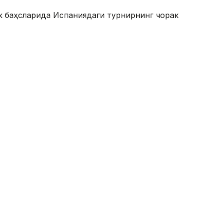
к баҳсларида Испаниядаги турнирнинг чорак
 баҳсларида Испаниядаги