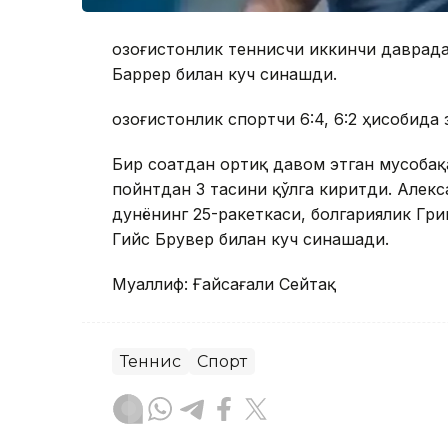
Қозоғистонлик теннисчи иккинчи даврад
Баррер билан куч синашди.
Қозоғистонлик спортчи 6:4, 6:2 ҳисобида 
Бир соатдан ортиқ давом этган мусобақа
пойнтдан 3 тасини қўлга киритди. Алек
дунёнинг 25-ракеткаси, болгариялик Гр
Гийс Брувер билан куч синашади.
Муаллиф: Ғайсағали Сейтақ
Теннис
Спорт