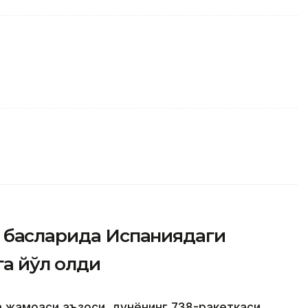
 баҳсларида Испаниядаги
а йўл олди
а жамоаси аъзоси, дунёнинг 738-ракеткаси