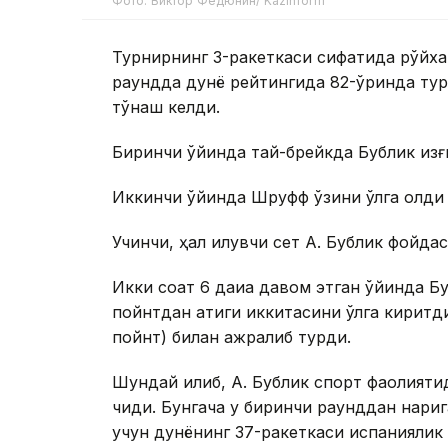
Фото: Виктор Федюнин/ Kazinform
Турнирнинг 3-ракеткаси сифатида рўйха
раундда дунё рейтингида 82-ўринда ту
тўқнаш келди.
Биринчи ўйинда тай-брейкда Бублик қизғи
Иккинчи ўйинда Шруфф ўзини қўлга олди 
Учинчи, ҳал қилувчи сет А. Бублик фойдас
Икки соат 6 дақиқа давом этган ўйинда Б
пойнтдан атиги иккитасини қўлга киритди
пойнт) билан ажралиб турди.
Шундай қилиб, А. Бублик спорт фаолият
чиқди. Бунгача у биринчи раунддан нариг
учун дунёнинг 37-ракеткаси испаниялик