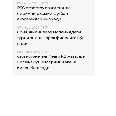
05 avgust 2026, 16:15
PSG Academy Қозоғистонда
биринчи расмий футбол
академиясини очади
05 avgust 2026, 14:15
Соня Жиенбаева Испаниядаги
турнирнинг чорак финалига йўл
олди
04 avgust 2026, 15:37
Қозоғистоннинг Team KZ жамоаси
Келажак ўйинларини ғалаба
билан бошлади