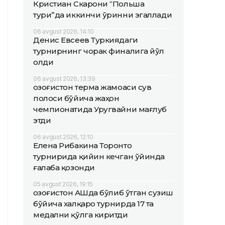
Кристиан Скарони “Польша
тури”да иккинчи ўринни эгаллади
06 avgust 2026, 14:10
Денис Евсеев Туркиядаги
турнирнинг чорак финалига йўл
олди
06 avgust 2026, 13:39
Қозоғистон терма жамоаси сув
полоси бўйича жаҳон
чемпионатида Уругвайни мағлуб
этди
06 avgust 2026, 12:10
Елена Рибакина Торонто
турнирида қийин кечган ўйинда
ғалаба қозонди
05 avgust 2026, 19:15
Қозоғистон АҚШда бўлиб ўтган сузиш
бўйича халқаро турнирда 17 та
медални қўлга киритди