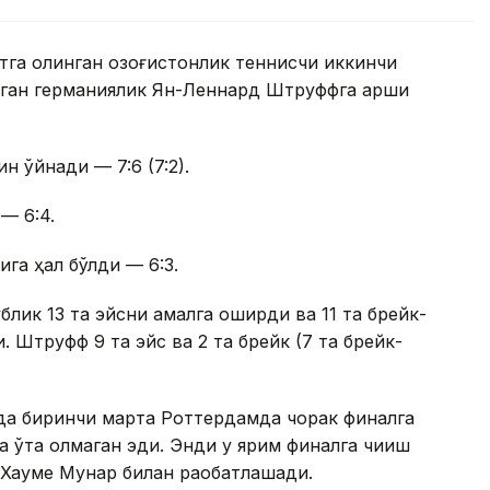
тга олинган қозоғистонлик теннисчи иккинчи
рган германиялик Ян-Леннард Штруффга қарши
н ўйнади — 7:6 (7:2).
— 6:4.
ига ҳал бўлди — 6:3.
ублик 13 та эйсни амалга оширди ва 11 та брейк-
. Штруфф 9 та эйс ва 2 та брейк (7 та брейк-
ида биринчи марта Роттердамда чорак финалга
а ўта олмаган эди. Энди у ярим финалга чиқиш
 Хауме Мунар билан рақобатлашади.