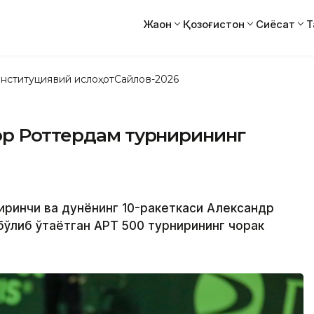
Жаҳон
Қозоғистон
Сиёсат
Т
нституциявий ислоҳот
Сайлов-2026
ор Роттердам турнирининг
и
биринчи ва дунёнинг 10-ракеткаси Александр
ўлиб ўтаётган APT 500 турнирининг чорак