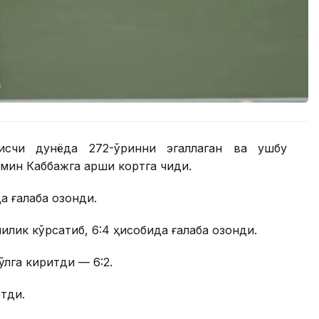
нисчи дунёда 272-ўринни эгаллаган ва ушбу
ин Каббажга қарши кортга чиқди.
 ғалаба қозонди.
лик кўрсатиб, 6:4 ҳисобида ғалаба қозонди.
қўлга киритди — 6:2.
этди.