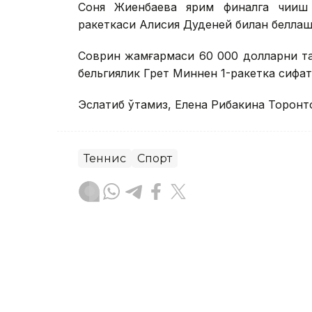
Соня Жиенбаева ярим финалга чиқиш
ракеткаси Алисия Дуденей билан беллаш
Соврин жамғармаси 60 000 долларни та
бельгиялик Грет Миннен 1-ракетка сифати
Эслатиб ўтамиз, Елена Рибакина Торонт
Теннис
Спорт
Бекабат Узаков
Муаллиф