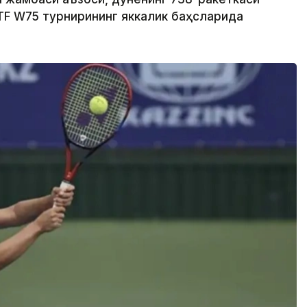
TF W75 турнирининг яккалик баҳсларида