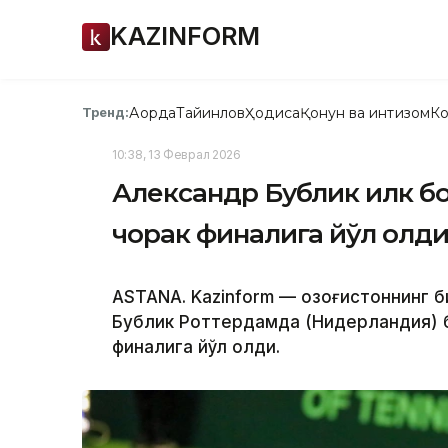
KAZINFORM
Ақорда
Тайинлов
Ҳодиса
Қонун ва интизом
Ко
Тренд:
10:38, 13 Феврал 2026
Александр Бублик илк б
чорак финалига йўл олд
ASTANA. Kazinform — Қозоғистоннинг 
Бублик Роттердамда (Нидерландия) б
финалига йўл олди.