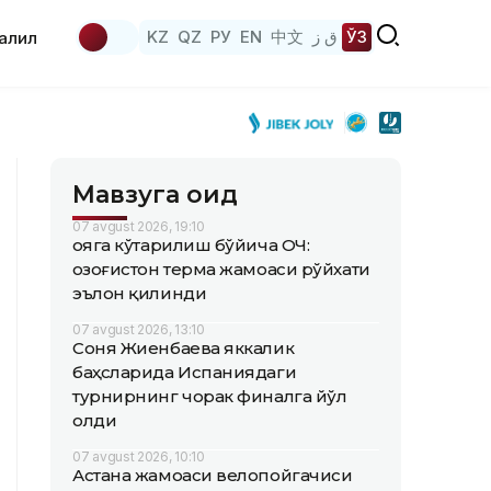
KZ
QZ
РУ
EN
中文
ق ز
ЎЗ
аҳлил
Мавзуга оид
07 avgust 2026, 19:10
Қояга кўтарилиш бўйича ОЧ:
Қозоғистон терма жамоаси рўйхати
эълон қилинди
07 avgust 2026, 13:10
Соня Жиенбаева яккалик
баҳсларида Испаниядаги
турнирнинг чорак финалга йўл
олди
07 avgust 2026, 10:10
Астана жамоаси велопойгачиси