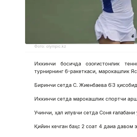
Фото: olympic.kz
Иккинчи босқичда қозоғистонлик тен
турнирнинг 6-ракеткаси, марокашлик Ясм
Биринчи сетда С. Жиенбаева 6:3 ҳисобида
Иккинчи сетда марокашлик спортчи қарши
Учинчи, ҳал қилувчи сетда Соня ғалабани 
Қийин кечган баҳс 2 соат 4 дақиқа давом 