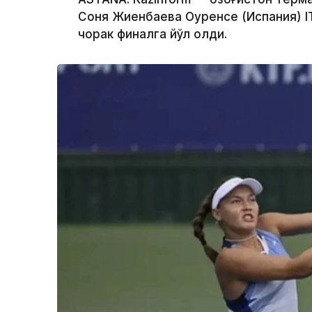
Соня Жиенбаева Оуренсе (Испания) I
чорак финалга йўл олди.