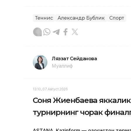
Теннис
Александр Бублик
Спорт
Ляззат Сейданова
Муаллиф
13:10, 07 Август 2026
Соня Жиенбаева яккалик
турнирнинг чорак финалг
ASTANА. Кazinform — Қозоғистон терм