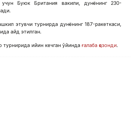
 учун Буюк Британия вакили, дунёнинг 230-
ади.
шкил этувчи турнирда дунёнинг 187-ракеткаси,
да қайд этилган.
о турнирида қийин кечган ўйинда
ғалаба қозонди
.