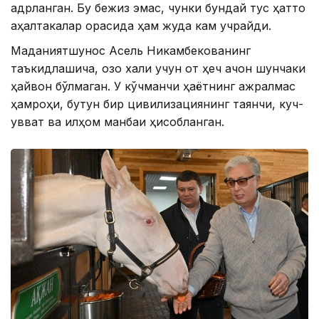
қадрланган. Бу бежиз эмас, чунки бундай тус ҳатто
аҳалтакалар орасида ҳам жуда кам учрайди.
Маданиятшунос Асель Никамбекованинг
таъкидлашича, қозоқ халқи учун от ҳеч қачон шунчаки
ҳайвон бўлмаган. У кўчманчи ҳаётнинг ажралмас
ҳамроҳи, бутун бир цивилизациянинг таянчи, куч-
қувват ва илҳом манбаи ҳисобланган.