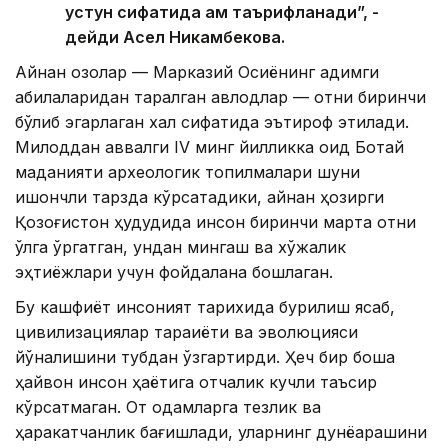
устун сифатида ҳам таърифланади”, -
дейди Асел Никамбекова.
Айнан қозоқлар — Марказий Осиёнинг қадимги
қабилаларидан таралган авлодлар — отни биринчи
бўлиб эгарлаган халқ сифатида эътироф этилади.
Милоддан аввалги IV минг йилликка оид Ботай
маданияти археологик топилмалари шуни
ишончли тарзда кўрсатадики, айнан ҳозирги
Қозоғистон ҳудудида инсон биринчи марта отни
қўлга ўргатган, ундан мингаш ва хўжалик
эҳтиёжлари учун фойдалана бошлаган.
Бу кашфиёт инсоният тарихида бурилиш ясаб,
цивилизациялар тараққиёти ва эволюцияси
йўналишини тубдан ўзгартирди. Ҳеч бир бошқа
ҳайвон инсон ҳаётига отчалик кучли таъсир
кўрсатмаган. От одамларга тезлик ва
ҳаракатчанлик бағишлади, уларнинг дунёқарашини