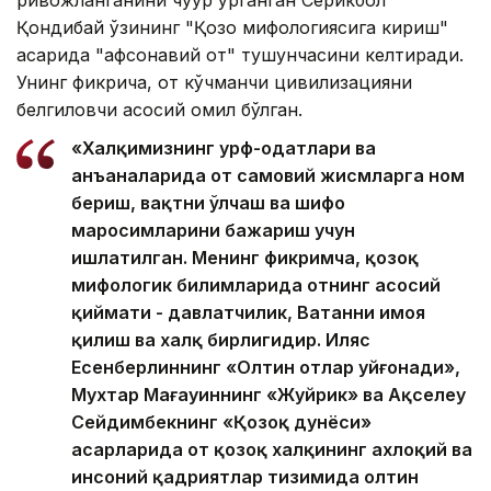
Қондибай ўзининг "Қозоқ мифологиясига кириш"
асарида "афсонавий от" тушунчасини келтиради.
Унинг фикрича, от кўчманчи цивилизацияни
белгиловчи асосий омил бўлган.
«Халқимизнинг урф-одатлари ва
анъаналарида от самовий жисмларга ном
бериш, вақтни ўлчаш ва шифо
маросимларини бажариш учун
ишлатилган. Менинг фикримча, қозоқ
мифологик билимларида отнинг асосий
қиймати - давлатчилик, Ватанни ҳимоя
қилиш ва халқ бирлигидир. Иляс
Есенберлиннинг «Олтин отлар уйғонади»,
Мухтар Мағауиннинг «Жуйрик» ва Ақселеу
Сейдимбекнинг «Қозоқ дунёси»
асарларида от қозоқ халқининг ахлоқий ва
инсоний қадриятлар тизимида олтин