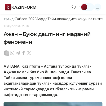
KAZINFORM
ЎЗ
Сайлов-2026
Ақорда
Тайинлов
Ҳодиса
Қонун ва интизо
Тренд:
18:31, 27 Июн 2026
Ақжан – Буюк даштнинг маданий
феномени
ASTANA. Kazinform – Астана тупроғида туғилган
Ақжан номли бия бир ёшдан ошди. Ғанатли ва
Табис исмли туркманнинг соф қонли
аҳалтакаларидан туғилган наслдор қулуннинг сурати
ижтимоий тармоқларда от гўзаллигининг рамзи
сифатида кенг тарқалмоқда.