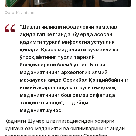
Фото: Kazinform
“Давлатчиликни ифодаловчи рамзлар
ҳақида гап кетганда, бу ерда асосан
қадимги туркий мифология устунлик
қилади. Қозоқ маданияти кўчманчи ва
ўтроқ ҳаётнинг турли тарихий
босқичларини босиб ўтган. Ботай
маданиятининг археологик илмий
мажмуаси ҳамда Серикбол Қондийбайнинг
илмий асарларида «от культи» қозоқ
маданиятининг бош рамзи сифатида
талқин этилади”, — дейди
маданиятшунос.
Қадимги Шумер цивилизациясидан ҳозирги
кунгача қозоқ маданияти ва билимларининг қандай
ривожланганини чуқур ўрганган Серикбол