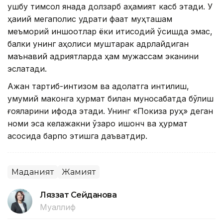
ушбу тимсол янада долзарб аҳамият касб этади. У
ҳақиқий мегаполис қудрати фақат муҳташам
меъморий иншоотлар ёки иқтисодий ўсишда эмас,
балки унинг аҳолиси муштарак қадрлайдиган
маънавий қадриятларда ҳам мужассам эканини
эслатади.
Ақжан тартиб-интизом ва адолатга интилиш,
умумий маконга ҳурмат билан муносабатда бўлиш
ғояларини ифода этади. Унинг «Покиза руҳ» деган
номи эса келажакни ўзаро ишонч ва ҳурмат
асосида барпо этишга даъватдир.
Маданият
Жамият
Ляззат Сейданова
Муаллиф