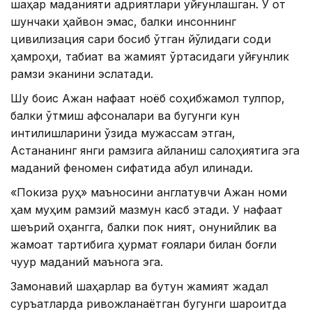
шаҳар маданияти қадриятлари уйғунлашган. У от
шунчаки ҳайвон эмас, балки инсоннинг
цивилизация сари босиб ўтган йўлидаги содиқ
ҳамроҳи, табиат ва жамият ўртасидаги уйғунлик
рамзи эканини эслатади.
Шу боис Ақжан нафақат ноёб соҳибжамол тулпор,
балки ўтмиш афсоналари ва бугунги кун
интилишларини ўзида мужассам этган,
Астананинг янги рамзига айланиш салоҳиятига эга
маданий феномен сифатида қабул қилинади.
«Покиза руҳ» маъносини англатувчи Ақжан номи
ҳам муҳим рамзий мазмун касб этади. У нафақат
шеърий оҳангга, балки пок ният, қонунийлик ва
жамоат тартибига ҳурмат ғоялари билан боғлиқ
чуқур маданий маънога эга.
Замонавий шаҳарлар ва бутун жамият жадал
суръатларда ривожланаётган бугунги шароитда