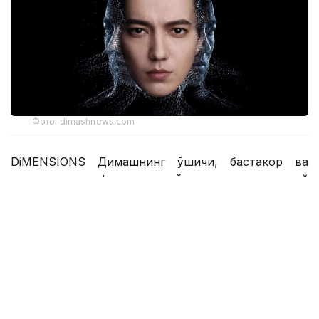
Фото: dimashnews.com
DiMENSIONS Димашнинг қўшиқчи, бастакор ва
продюсер сифатидаги кўп қиррали ижодий
қиёфасини, шунингдек, унинг саҳнадан ташқаридаги
табиий ўзлигини ва инсоннинг энг ҳақиқий
томонларини акс эттиради. Бу томонлар унинг
ҳар бир асарида акс этган куч ва илҳомда, миллий
маданий меросига содиқлигида, ташқи
хотиржамлиги ортидаги қалбининг илиқлигида, йўл
давомида тўпланган фикрларда ва доимий ўзини