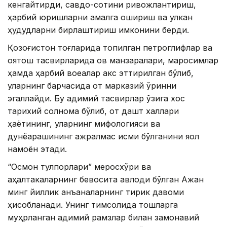
кенгайтирди, савдо-сотиқни ривожлантириш,
ҳарбий юришларни амалга ошириш ва улкан
ҳудудларни бирлаштириш имконини берди.
Қозоғистон тоғларида топилган петроглифлар ва
қоятош тасвирларида ов манзаралари, маросимлар
ҳамда ҳарбий воқеалар акс эттирилган бўлиб,
уларнинг барчасида от марказий ўринни
эгаллайди. Бу қадимий тасвирлар ўзига хос
тарихий солнома бўлиб, от дашт халқлари
ҳаётининг, уларнинг мифологияси ва
дунёқарашининг ажралмас қисми бўлганини яққол
намоён этади.
“Осмон тулпорлари” меросхўри ва
аҳалтакаларнинг бевосита авлоди бўлган Ақжан
минг йиллик анъаналарнинг тирик давоми
ҳисобланади. Унинг тимсолида тошларга
муҳрланган қадимий рамзлар билан замонавий