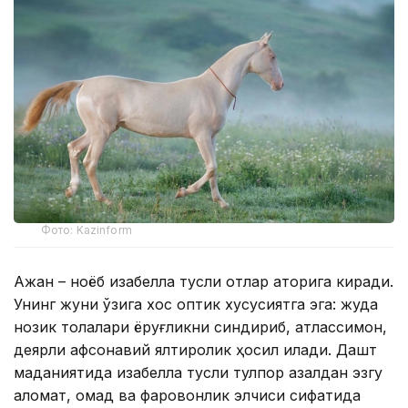
Фото: Kazinform
Ақжан – ноёб изабелла тусли отлар қаторига киради.
Унинг жуни ўзига хос оптик хусусиятга эга: жуда
нозик толалари ёруғликни синдириб, атлассимон,
деярли афсонавий ялтироқлик ҳосил қилади. Дашт
маданиятида изабелла тусли тулпор азалдан эзгу
аломат, омад ва фаровонлик элчиси сифатида