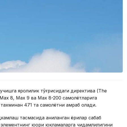
 учишга яроқлилик тўғрисидаги директива (The
7 Max 8, Max 9 ва Max 8-200 самолётларига
 тахминан 471 та самолётни қамраб олади.
ҳкамлаш тасмасида аниқланган ёриқлар сабаб
в элементнинг юқори юкламаларга чидамлилигини