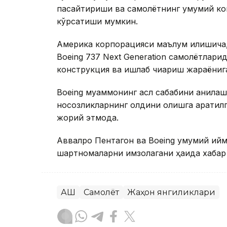
пасайтириши ва самолётнинг умумий ко
кўрсатиши мумкин.
Америка корпорацияси маълум қилишича,
Boeing 737 Next Generation самолётлари
конструкция ва ишлаб чиқариш жараёнига
Boeing муаммонинг асл сабабини аниқла
носозликларнинг олдини олишга қаратил
жорий этмоқда.
Аввалроқ Пентагон ва Boeing умумий қий
шартномаларни имзолагани ҳақида хабар
АҚШ
Самолёт
Жаҳон янгиликлари