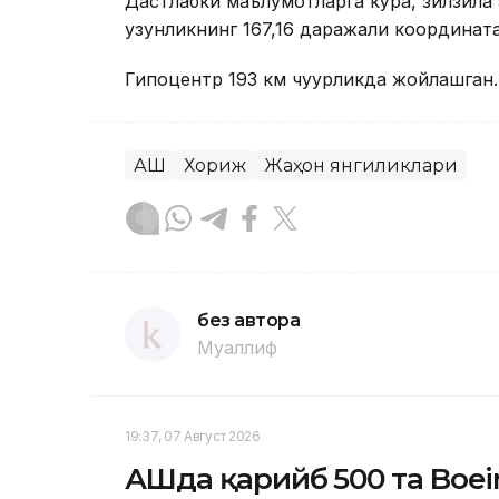
Дастлабки маълумотларга кўра, зилзила 
узунликнинг 167,16 даражали координата
Гипоцентр 193 км чуқурликда жойлашган.
АҚШ
Хориж
Жаҳон янгиликлари
без автора
Муаллиф
19:37, 07 Август 2026
АҚШда қарийб 500 та Boe