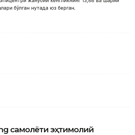
эпицентри жанубий кенгликнинг 13,88 ва шарқий
лари бўлган нуқтада юз берган.
ing самолёти эҳтимолий