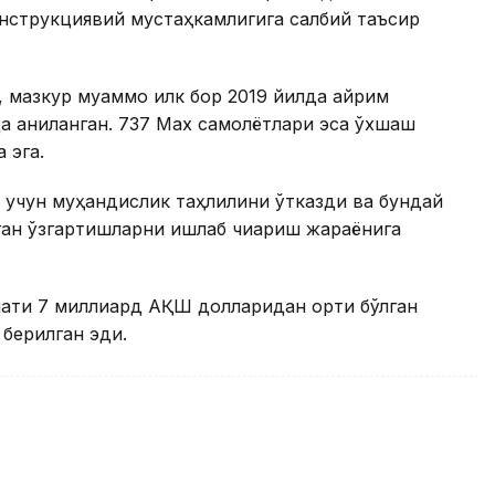
нструкциявий мустаҳкамлигига салбий таъсир
 мазкур муаммо илк бор 2019 йилда айрим
да аниқланган. 737 Max самолётлари эса ўхшаш
 эга.
ш учун муҳандислик таҳлилини ўтказди ва бундай
ган ўзгартишларни ишлаб чиқариш жараёнига
мати 7 миллиард АҚШ долларидан ортиқ бўлган
 берилган эди.