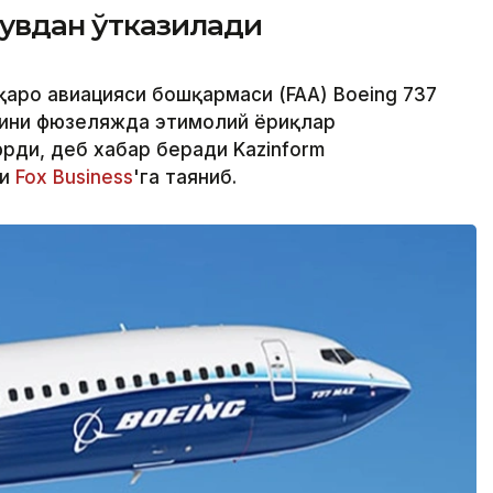
увдан ўтказилади
қаро авиацияси бошқармаси (FAA) Boeing 737
ини фюзеляжда эҳтимолий ёриқлар
ди, деб хабар беради Kazinform
ри
Fox Business
'га таяниб.