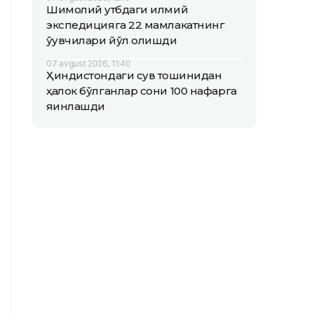
Шимолий қутбдаги илмий
экспедицияга 22 мамлакатнинг
ўқувчилари йўл олишди
07 avgust 2026, 11:40
Ҳиндистондаги сув тошқинидан
ҳалок бўлганлар сони 100 нафарга
яқинлашди