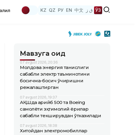
KZ
QZ
РУ
EN
中文
ق ز
ЎЗ
аҳлил
Мавзуга оид
07 avgust 2026, 20:36
Молдова энергия танқислиги
сабабли электр таъминотини
босқичма-босқич ўчиришни
режалаштирган
07 avgust 2026, 19:37
АҚШда қарийб 500 та Boeing
самолёти эҳтимолий ёриқлар
сабабли текширувдан ўтказилади
07 avgust 2026, 18:38
Хитойдан электромобиллар