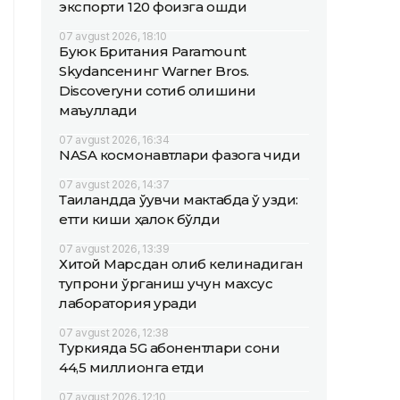
экспорти 120 фоизга ошди
07 avgust 2026, 18:10
Буюк Британия Paramount
Skydanceнинг Warner Bros.
Discoveryни сотиб олишини
маъқуллади
07 avgust 2026, 16:34
NASA космонавтлари фазога чиқди
07 avgust 2026, 14:37
Таиландда ўқувчи мактабда ўқ узди:
етти киши ҳалок бўлди
07 avgust 2026, 13:39
Хитой Марсдан олиб келинадиган
тупроқни ўрганиш учун махсус
лаборатория қуради
07 avgust 2026, 12:38
Туркияда 5G абонентлари сони
44,5 миллионга етди
07 avgust 2026, 12:10