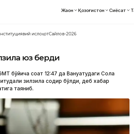
Жаҳон
Қозоғистон
Сиёсат
Т
нституциявий ислоҳот
Сайлов-2026
илзила юз берди
GMT бўйича соат 12:47 да Вануатудаги Сола
гнитудали зилзила содир бўлди, деб хабар
тига таяниб.