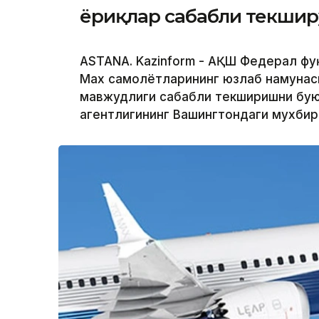
ёриқлар сабабли текшир
ASTANA. Kazinform - АҚШ Федерал фу
Max самолётларининг юзлаб намунас
мавжудлиги сабабли текширишни буюр
агентлигининг Вашингтондаги мухби