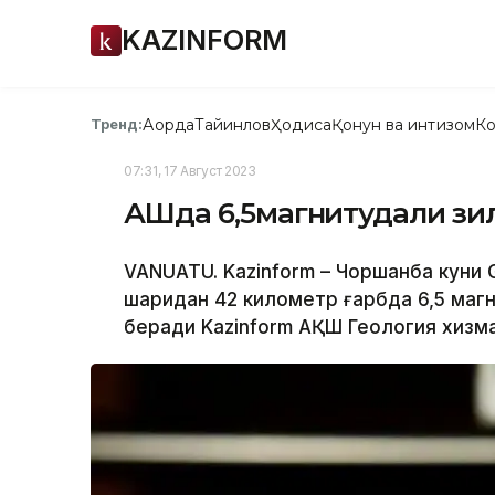
KAZINFORM
Ақорда
Тайинлов
Ҳодиса
Қонун ва интизом
Ко
Тренд:
07:31, 17 Август 2023
АҚШда 6,5​​магнитудали з
VANUATU. Kazinform – Чоршанба куни 
шаҳридан 42 километр ғарбда 6,5 ​​ма
беради Kazinform АҚШ Геология хизма