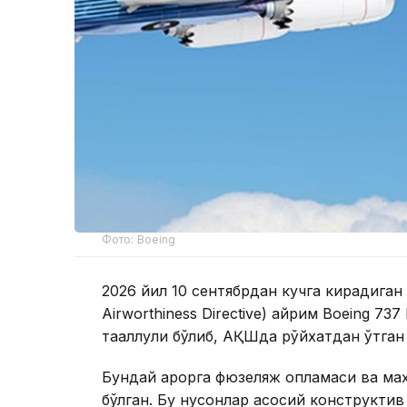
Фото: Boeing
2026 йил 10 сентябрдан кучга кирадиган
Airworthiness Directive) айрим Boeing 73
тааллуқли бўлиб, АҚШда рўйхатдан ўтган
Бундай қарорга фюзеляж қопламаси ва ма
бўлган. Бу нуқсонлар асосий конструкти