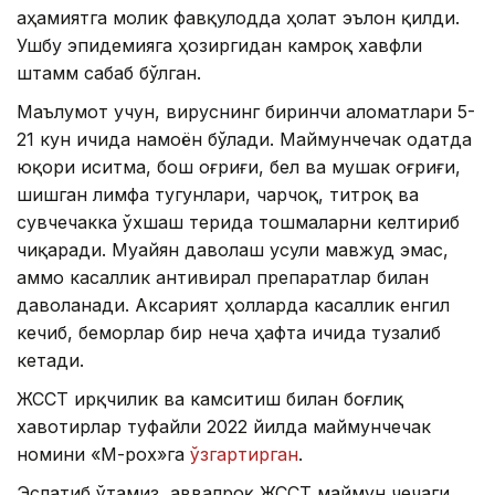
аҳамиятга молик фавқулодда ҳолат эълон қилди.
Ушбу эпидемияга ҳозиргидан камроқ хавфли
штамм сабаб бўлган.
Маълумот учун, вируснинг биринчи аломатлари 5-
21 кун ичида намоён бўлади. Маймунчечак одатда
юқори иситма, бош оғриғи, бел ва мушак оғриғи,
шишган лимфа тугунлари, чарчоқ, титроқ ва
сувчечакка ўхшаш терида тошмаларни келтириб
чиқаради. Муайян даволаш усули мавжуд эмас,
аммо касаллик антивирал препаратлар билан
даволанади. Аксарият ҳолларда касаллик енгил
кечиб, беморлар бир неча ҳафта ичида тузалиб
кетади.
ЖССТ ирқчилик ва камситиш билан боғлиқ
хавотирлар туфайли 2022 йилда маймунчечак
номини «М-pox»га
ўзгартирган
.
Эслатиб ўтамиз, аввалроқ ЖССТ маймун чечаги