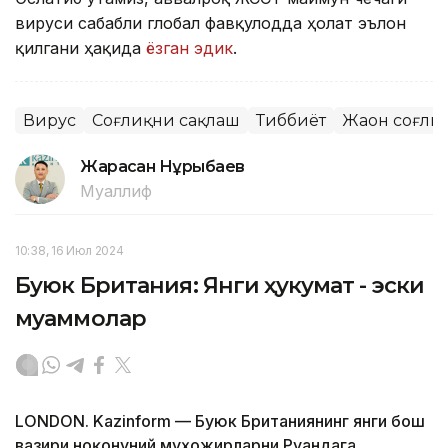
вируси сабабли глобал фавқулодда ҳолат эълон
қилгани ҳақида
ёзган эдик
.
Вирус
Соғлиқни сақлаш
Тиббиёт
Жаҳон соғли
Жарасқан Нұрыбаев
Муаллиф
10:38, 16 Июл 2024
Буюк Британия: Янги ҳукумат - эски
муаммолар
LONDON. Kazinform — Буюк Британиянинг янги бош
вазири ноқонуний муҳожирларни Руандага