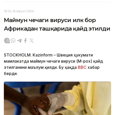
19:14, 16 Август 2024
Маймун чечаги вируси илк бор
Африкадан ташқарида қайд этилди
STOCKHOLM. Kazinform – Швеция ҳукумати
мамлакатда маймун чечаги вируси (M-pox) қайд
этилганини маълум қилди. Бу ҳақда
BBC
хабар
берди.