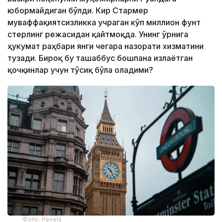
юбормайдиган бўлди. Кир Стармер
муваффақиятсизликка учраган кўп миллион фунт
стерлинг режасидан қайтмоқда. Унинг ўрнига
ҳукумат раҳбари янги чегара назорати хизматини
тузади. Бироқ бу ташаббус бошпана излаётган
қочқинлар учун тўсиқ бўла оладими?
Фото: Pexels