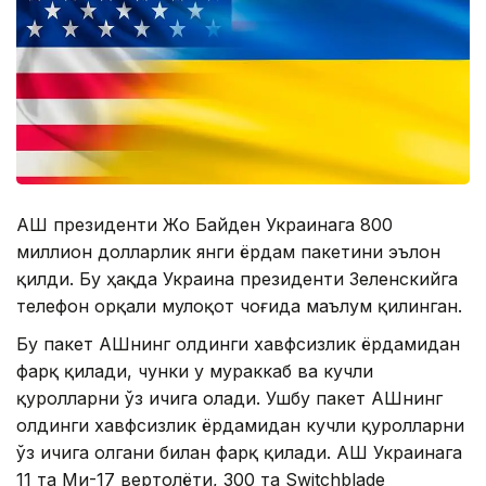
АҚШ президенти Жо Байден Украинага 800
миллион долларлик янги ёрдам пакетини эълон
қилди. Бу ҳақда Украина президенти Зеленскийга
телефон орқали мулоқот чоғида маълум қилинган.
Бу пакет АҚШнинг олдинги хавфсизлик ёрдамидан
фарқ қилади, чунки у мураккаб ва кучли
қуролларни ўз ичига олади. Ушбу пакет АҚШнинг
олдинги хавфсизлик ёрдамидан кучли қуролларни
ўз ичига олгани билан фарқ қилади. АҚШ Украинага
11 та Ми-17 вертолёти, 300 та Switchblade