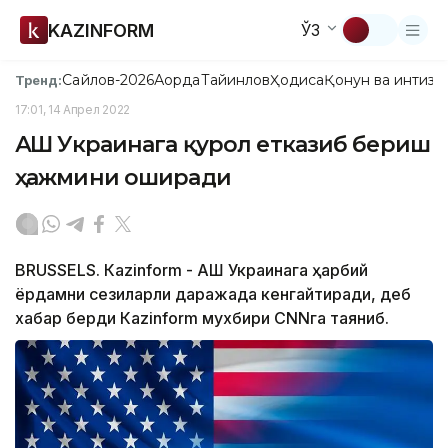
KAZINFORM
ЎЗ
Сайлов-2026
Ақорда
Тайинлов
Ҳодиса
Қонун ва интизо
Тренд:
17:01, 14 Апрел 2022
АҚШ Украинага қурол етказиб бериш
ҳажмини оширади
BRUSSELS. Кazinform - АҚШ Украинага ҳарбий
ёрдамни сезиларли даражада кенгайтиради, деб
хабар берди Кazinform мухбири CNNга таяниб.