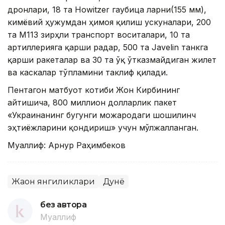
дронлари, 18 та Howitzer гаубица ларни(155 мм),
кимёвий ҳужумдан ҳимоя қилиш ускуналари, 200
та М113 зирҳли транспорт воситалари, 10 та
артиллерияга қарши радар, 500 та Javelin танкга
қарши ракеталар ва 30 та ўқ ўтказмайдиган жилет
ва каскалар тўпламини таклиф қилади.
Пентагон матбуот котиби Жон Кирбининг
айтишича, 800 миллион долларлик пакет
«Украинанинг бугунги можародаги шошилинч
эҳтиёжларини қондириш» учун мўлжалланган.
Муаллиф: Арнур Раҳимбеков
Жаҳон янгиликлари
Дунё
без автора
Муаллиф