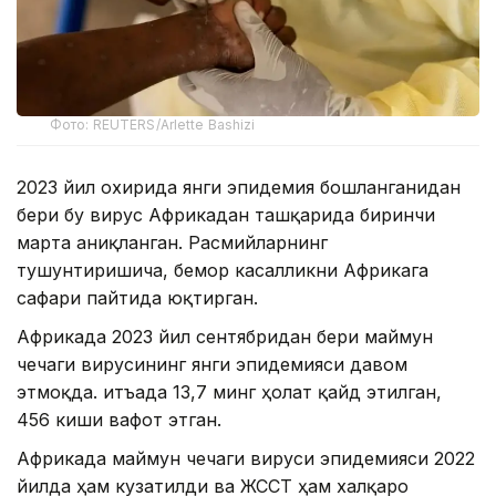
Фото: REUTERS/Arlette Bashizi
2023 йил охирида янги эпидемия бошланганидан
бери бу вирус Африкадан ташқарида биринчи
марта аниқланган. Расмийларнинг
тушунтиришича, бемор касалликни Африкага
сафари пайтида юқтирган.
Африкада 2023 йил сентябридан бери маймун
чечаги вирусининг янги эпидемияси давом
этмоқда. Қитъада 13,7 минг ҳолат қайд этилган,
456 киши вафот этган.
Африкада маймун чечаги вируси эпидемияси 2022
йилда ҳам кузатилди ва ЖССТ ҳам халқаро