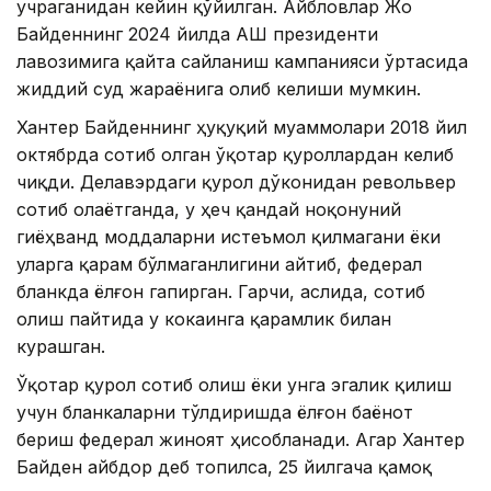
учраганидан кейин қўйилган. Айбловлар Жо
Байденнинг 2024 йилда АҚШ президенти
лавозимига қайта сайланиш кампанияси ўртасида
жиддий суд жараёнига олиб келиши мумкин.
Хантер Байденнинг ҳуқуқий муаммолари 2018 йил
октябрда сотиб олган ўқотар қуроллардан келиб
чиқди. Делавэрдаги қурол дўконидан револьвер
сотиб олаётганда, у ҳеч қандай ноқонуний
гиёҳванд моддаларни истеъмол қилмагани ёки
уларга қарам бўлмаганлигини айтиб, федерал
бланкда ёлғон гапирган. Гарчи, аслида, сотиб
олиш пайтида у кокаинга қарамлик билан
курашган.
Ўқотар қурол сотиб олиш ёки унга эгалик қилиш
учун бланкаларни тўлдиришда ёлғон баёнот
бериш федерал жиноят ҳисобланади. Агар Хантер
Байден айбдор деб топилса, 25 йилгача қамоқ