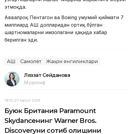
этмоқда.
Аввалроқ Пентагон ва Boeing умумий қиймати 7
миллиард АҚШ долларидан ортиқ бўлган
шартномаларни имзолагани ҳақида хабар
берилган эди.
АҚШ
Самолёт
Жаҳон янгиликлари
Ляззат Сейданова
Муаллиф
18:10, 07 Август 2026
Буюк Британия Paramount
Skydanceнинг Warner Bros.
Discoveryни сотиб олишини