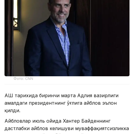
Фото: CNN
АҚШ тарихида биринчи марта Адлия вазирлиги
амалдаги президентнинг ўғлига айблов эълон
қилди.
Айбловлар июль ойида Хантер Байденнинг
дастлабки айблов келишуви муваффақиятсизликка