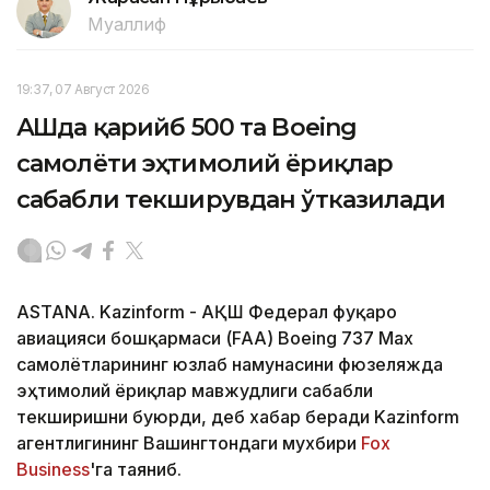
Муаллиф
19:37, 07 Август 2026
АҚШда қарийб 500 та Boeing
самолёти эҳтимолий ёриқлар
сабабли текширувдан ўтказилади
ASTANA. Kazinform - АҚШ Федерал фуқаро
авиацияси бошқармаси (FAA) Boeing 737 Max
самолётларининг юзлаб намунасини фюзеляжда
эҳтимолий ёриқлар мавжудлиги сабабли
текширишни буюрди, деб хабар беради Kazinform
агентлигининг Вашингтондаги мухбири
Fox
Business
'га таяниб.