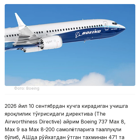
Фото: Boeing
2026 йил 10 сентябрдан кучга кирадиган учишга
яроқлилик тўғрисидаги директива (The
Airworthiness Directive) айрим Boeing 737 Max 8,
Max 9 ва Max 8-200 самолётларига тааллуқли
бўлиб, АҚШда рўйхатдан ўтган тахминан 471 та