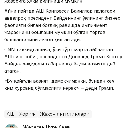
жазосига ҳукм қилиниши мумкин.
Айни пайтда АҚШ Конгресси Вакиллар палатаси
аввалроқ президент Байденнинг ўғлининг бизнес
фаолияти билан боғлиқ равишда импичмент
жараёнини бошлаши мумкин бўлган тергов
бошланганини эълон қилган эди.
CNN таъкидлашича, ўзи тўрт марта айбланган
АҚШнинг собиқ президенти Дональд Трамп Хантер
Байден ҳақидаги хабарни «қайғули вазият» деб
атаган.
«Бу қайғули вазият, демоқчиманки, бундан ҳеч
ким хурсанд бўлмаслиги керак», – деди Трамп.
АҚШ
Хориж
Жаҳон янгиликлари
Жарасқан Нұрыбаев