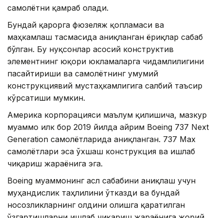
самолётни қамраб олади.
Бундай қарорга фюзеляж қопламаси ва
маҳкамлаш тасмасида аниқланган ёриқлар сабаб
бўлган. Бу нуқсонлар асосий конструктив
элементнинг юқори юкламаларга чидамлилигини
пасайтириши ва самолётнинг умумий
конструкциявий мустаҳкамлигига салбий таъсир
кўрсатиши мумкин.
Америка корпорацияси маълум қилишича, мазкур
муаммо илк бор 2019 йилда айрим Boeing 737 Next
Generation самолётларида аниқланган. 737 Max
самолётлари эса ўхшаш конструкция ва ишлаб
чиқариш жараёнига эга.
Boeing муаммонинг асл сабабини аниқлаш учун
муҳандислик таҳлилини ўтказди ва бундай
носозликларнинг олдини олишга қаратилган
ўзгартишларни ишлаб чиқариш жараёнига жорий