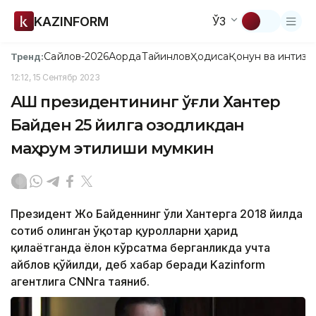
KAZINFORM
ЎЗ
Сайлов-2026
Ақорда
Тайинлов
Ҳодиса
Қонун ва интизо
Тренд:
12:12, 15 Сентябр 2023
АҚШ президентининг ўғли Хантер
Байден 25 йилга озодликдан
маҳрум этилиши мумкин
Президент Жо Байденнинг ўғли Хантерга 2018 йилда
сотиб олинган ўқотар қуролларни ҳарид
қилаётганда ёлғон кўрсатма берганликда учта
айблов қўйилди, деб хабар беради Kazinform
агентлига CNNга таяниб.