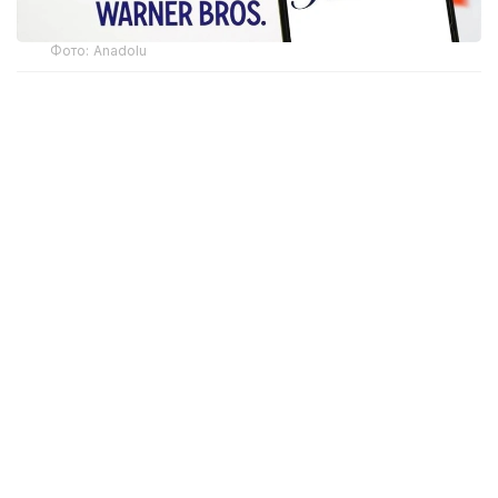
Фото: Аnadolu
CМА маълумотларига кўра, регулятор Paramount
Skydance томонидан Warner Bros. Discovery
компаниясини сотиб олишини маъқуллади. Ушбу
қарор Paramount Британия ҳукуматига қонуний
мажбурий мажбуриятларни тақдим этганидан
кейин қабул қилинди.
Британия оммавий ахборот воситаларининг хабар
беришича, ушбу мажбуриятлар Буюк Британия
иқтисодиётига инвестицияларни ўз ичига олади.
Битимнинг тахминий қиймати 110 миллиард
долларни ташкил этади.
Эслатиб ўтамиз, апрель ойида мингдан ортиқ
актёрлар, режиссёрлар ва сценарий муаллифлари
Paramount Skydance ва Warner Bros. Discovery