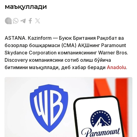
маъқуллади
ASTANА. Кazinform — Буюк Британия Рақобат ва
бозорлар бошқармаси (CМА) АҚШнинг Paramount
Skydance Corporation компаниясининг Warner Bros.
Discovery компаниясини сотиб олиш бўйича
битимини маъқуллади, деб хабар беради
Аnadolu
.