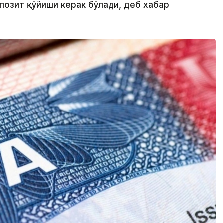
позит қўйиши керак бўлади, деб хабар