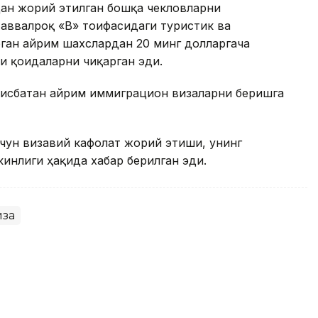
ан жорий этилган бошқа чекловларни
аввалроқ «B» тоифасидаги туристик ва
ган айрим шахслардан 20 минг долларгача
и қоидаларни чиқарган эди.
нисбатан айрим иммиграцион визаларни беришга
чун визавий кафолат жорий этиши, унинг
инлиги ҳақида хабар берилган эди.
иза