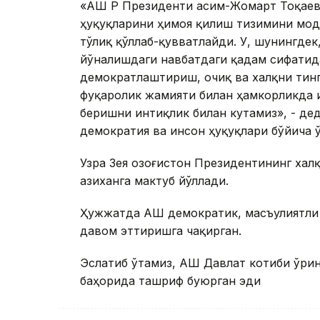
«АҚШ ҚР Президенти Қасим-Жомарт Тоқае
ҳуқуқларини ҳимоя қилиш тизимини мод
тўлиқ қўллаб-қувватлайди. У, шунингдек
йўналишдаги навбатдаги қадам сифатида
демократлаштириш, очиқ ва халқни тин
фуқаролик жамияти билан ҳамкорликда 
беришни интиқлик билан кутамиз», - де
демократия ва инсон ҳуқуқлари бўйича ў
Узра Зея Қозоғистон Президентининг ха
Қазиханга мактуб йўллади.
Ҳужжатда АҚШ демократик, масъулиятли
давом эттиришга чақирган.
Эслатиб ўтамиз, АҚШ Давлат котиби ўринб
баҳорида ташриф буюрган эди