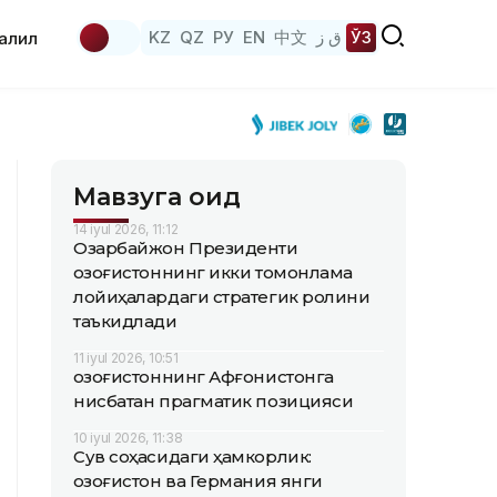
KZ
QZ
РУ
EN
中文
ق ز
ЎЗ
аҳлил
Мавзуга оид
14 iyul 2026, 11:12
Озарбайжон Президенти
Қозоғистоннинг икки томонлама
лойиҳалардаги стратегик ролини
таъкидлади
11 iyul 2026, 10:51
Қозоғистоннинг Афғонистонга
нисбатан прагматик позицияси
10 iyul 2026, 11:38
Сув соҳасидаги ҳамкорлик:
Қозоғистон ва Германия янги