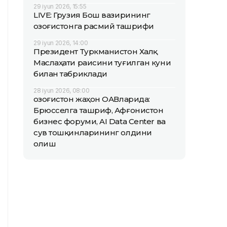
29 iyun 2026, 15:55
LIVE: Грузия Бош вазирининг
Қозоғистонга расмий ташрифи
29 iyun 2026, 14:00
Президент Туркманистон Халқ
Маслаҳати раисини туғилган куни
билан табриклади
28 iyun 2026, 08:00
Қозоғистон жаҳон ОАВларида:
Брюсселга ташриф, Афғонистон
бизнес форуми, AI Data Center ва
сув тошқинларининг олдини
олиш