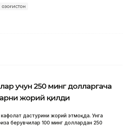
 Қозоғистон
лар учун 250 минг долларгача
ларни жорий қилди
й кафолат дастурини жорий этмоқда. Унга
риза берувчилар 100 минг доллардан 250