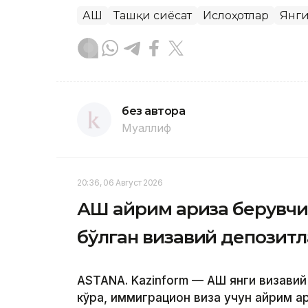
АҚШ
Ташқи сиёсат
Ислоҳотлар
Янги
без автора
Муаллиф
20:36, 06 Август 2026
АҚШ айрим ариза берувчи
бўлган визавий депозит
ASTANA. Kazinform — АҚШ янги визави
кўра, иммиграцион виза учун айрим а