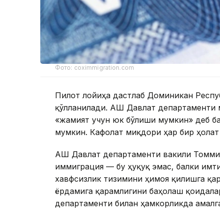
Фото: coximmigration.com
Пилот лойиҳа дастлаб Доминикан Респуб
қўлланилади. АҚШ Давлат департаменти 
«жамият учун юк бўлиши мумкин» деб б
мумкин. Кафолат миқдори ҳар бир ҳолат
АҚШ Давлат департаменти вакили Томми
иммиграция — бу ҳуқуқ эмас, балки имти
хавфсизлик тизимини ҳимоя қилишга қар
ёрдамига қарамлигини баҳолаш қоидала
департаменти билан ҳамкорликда амалг