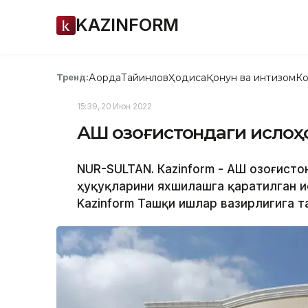
KAZINFORM
Ақорда
Тайинлов
Ҳодиса
Қонун ва интизом
Ко
Тренд:
15:39, 20 Июн 2022
АҚШ Қозоғистондаги исло
NUR-SULTAN. Кazinform - АҚШ Қозоғист
ҳуқуқларини яхшилашга қаратилган и
Kazinform Ташқи ишлар вазирлигига т