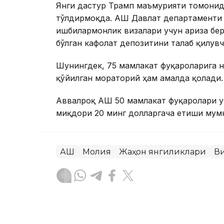
Янги дастур Трамп маъмурияти томонид
тўлдирмоқда. АҚШ Давлат департаменти 
ишбилармонлик визалари учун ариза бер
бўлган кафолат депозитини талаб қилувч
Шунингдек, 75 мамлакат фуқароларига 
қўйилган мораторий ҳам амалда қолади.
Аввалроқ АҚШ 50 мамлакат фуқаролари у
миқдори 20 минг долларгача етиши мумк
АҚШ
Молия
Жаҳон янгиликлари
В
Ляззат Сейданова