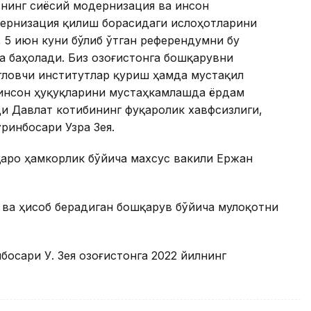
внинг сиёсий модернизация ва инсон
ернизация қилиш борасидаги ислоҳотларини
, 5 июн куни бўлиб ўтган референдумни бу
 баҳолади. Биз Қозоғистонга бошқарувни
гловчи институтлар қуриш ҳамда мустақил
инсон ҳуқуқларини мустаҳкамлашда ёрдам
ди Давлат котибининг фуқаролик хавфсизлиги,
ринбосари Узра Зея.
лқаро ҳамкорлик бўйича махсус вакили Ержан
 ва ҳисоб берадиган бошқарув бўйича мулоқотни
осари У. Зея Қозоғистонга 2022 йилнинг