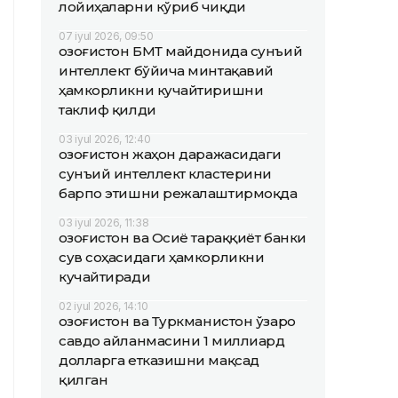
лойиҳаларни кўриб чиқди
07 iyul 2026, 09:50
Қозоғистон БМТ майдонида сунъий
интеллект бўйича минтақавий
ҳамкорликни кучайтиришни
таклиф қилди
03 iyul 2026, 12:40
Қозоғистон жаҳон даражасидаги
сунъий интеллект кластерини
барпо этишни режалаштирмоқда
03 iyul 2026, 11:38
Қозоғистон ва Осиё тараққиёт банки
сув соҳасидаги ҳамкорликни
кучайтиради
02 iyul 2026, 14:10
Қозоғистон ва Туркманистон ўзаро
савдо айланмасини 1 миллиард
долларга етказишни мақсад
қилган