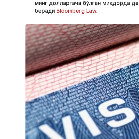
минг долларгача бўлган миқдорда де
беради
Bloomberg Law.