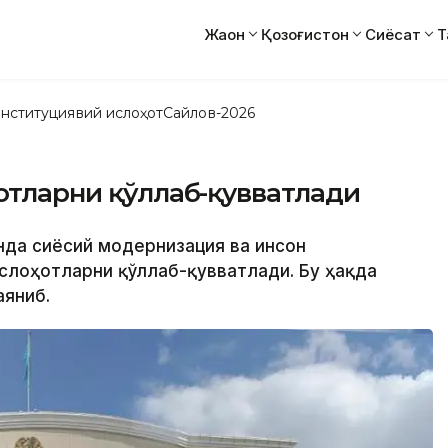
Жаҳон
Қозоғистон
Сиёсат
Т
нституциявий ислоҳот
Сайлов-2026
ҳотларни қўллаб-қувватлади
онда сиёсий модернизация ва инсон
слоҳотларни қўллаб-қувватлади. Бу ҳақда
аяниб.