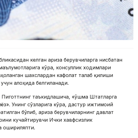
ликасидан келган ариза берувчиларга нисбатан
маълумотларига кўра, консуллик ходимлари
аҳоланган шахслардан кафолат талаб қилиши
 учун алоҳида белгиланади.
 Пиготтнинг таъкидлашича, «Қўшма Штатларга
ёз». Унинг сўзларига кўра, дастур ижтимоий
атилган бўлиб, ариза берувчиларнинг давлат
рини кучайтирувчи Ички хавфсизлик
а ошириляпти.