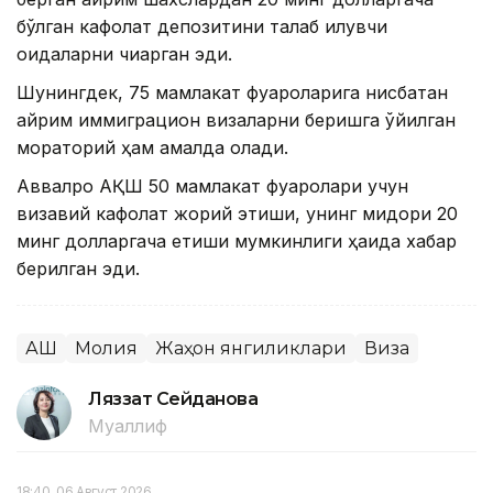
бўлган кафолат депозитини талаб қилувчи
қоидаларни чиқарган эди.
Шунингдек, 75 мамлакат фуқароларига нисбатан
айрим иммиграцион визаларни беришга қўйилган
мораторий ҳам амалда қолади.
Аввалроқ АҚШ 50 мамлакат фуқаролари учун
визавий кафолат жорий этиши, унинг миқдори 20
минг долларгача етиши мумкинлиги ҳақида хабар
берилган эди.
АҚШ
Молия
Жаҳон янгиликлари
Виза
Ляззат Сейданова
Муаллиф
18:40, 06 Август 2026