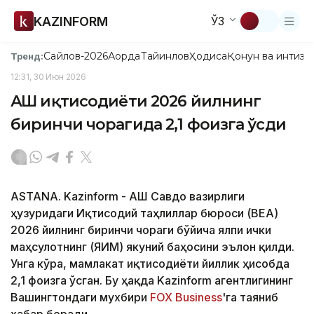
KAZINFORM
ЎЗ
Сайлов-2026
Ақорда
Тайинлов
Ҳодиса
Қонун ва интизо
Тренд:
12:31, 30 Июн 2026
АҚШ иқтисодиёти 2026 йилнинг
биринчи чорагида 2,1 фоизга ўсди
ASTANA. Kazinform - АҚШ Савдо вазирлиги
ҳузуридаги Иқтисодий таҳлиллар бюроси (BEA)
2026 йилнинг биринчи чораги бўйича ялпи ички
маҳсулотнинг (ЯИМ) якуний баҳосини эълон қилди.
Унга кўра, мамлакат иқтисодиёти йиллик ҳисобда
2,1 фоизга ўсган. Бу ҳақда Kazinform агентлигининг
Вашингтондаги мухбири
FOX Business
'га таяниб