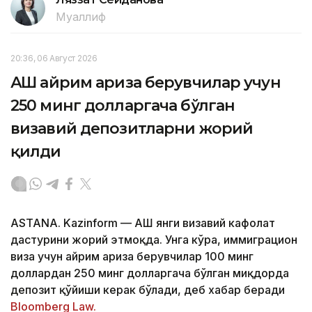
Муаллиф
20:36, 06 Август 2026
АҚШ айрим ариза берувчилар учун
250 минг долларгача бўлган
визавий депозитларни жорий
қилди
ASTANA. Kazinform — АҚШ янги визавий кафолат
дастурини жорий этмоқда. Унга кўра, иммиграцион
виза учун айрим ариза берувчилар 100 минг
доллардан 250 минг долларгача бўлган миқдорда
депозит қўйиши керак бўлади, деб хабар беради
Bloomberg Law.