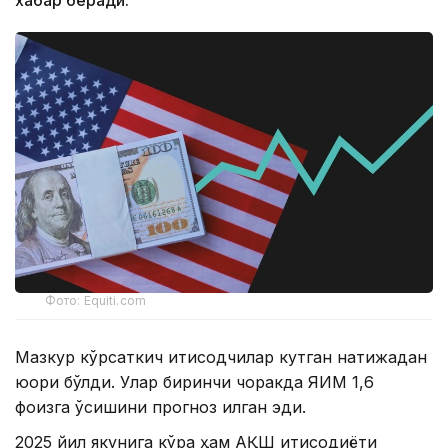
хабар беради.
Фото: Equiti.com
Мазкур кўрсаткич иқтисодчилар кутган натижадан
юқори бўлди. Улар биринчи чоракда ЯИМ 1,6
фоизга ўсишини прогноз қилган эди.
2025 йил якунига кўра ҳам АҚШ иқтисодиёти