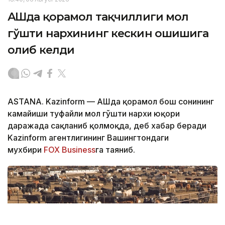
АҚШда қорамол тақчиллиги мол
гўшти нархининг кескин ошишига
олиб келди
ASTANA. Kazinform — АҚШда қорамол бош сонининг
камайиши туфайли мол гўшти нархи юқори
даражада сақланиб қолмоқда, деб хабар беради
Kazinform агентлигининг Вашингтондаги
мухбири
FOX Business
га таяниб.