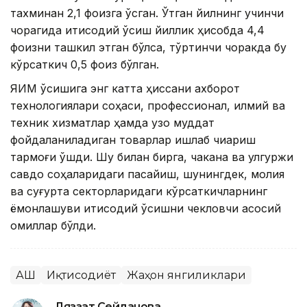
тахминан 2,1 фоизга ўсган. Ўтган йилнинг учинчи
чорагида иқтисодий ўсиш йиллик ҳисобда 4,4
фоизни ташкил этган бўлса, тўртинчи чоракда бу
кўрсаткич 0,5 фоиз бўлган.
ЯИМ ўсишига энг катта ҳиссани ахборот
технологиялари соҳаси, профессионал, илмий ва
техник хизматлар ҳамда узоқ муддат
фойдаланиладиган товарлар ишлаб чиқариш
тармоғи қўшди. Шу билан бирга, чакана ва улгуржи
савдо соҳаларидаги пасайиш, шунингдек, молия
ва суғурта секторларидаги кўрсаткичларнинг
ёмонлашуви иқтисодий ўсишни чекловчи асосий
омиллар бўлди.
АҚШ
Иқтисодиёт
Жаҳон янгиликлари
Ляззат Сейданова