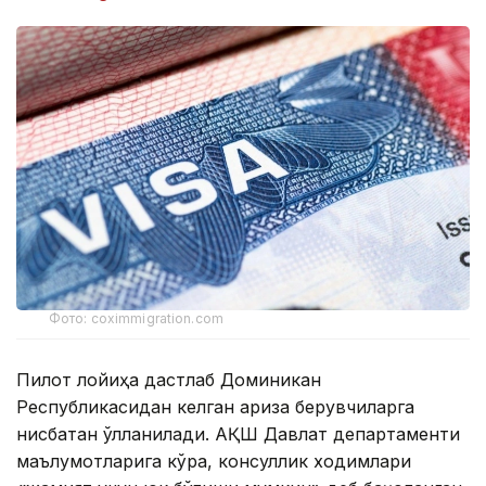
Фото: coximmigration.com
Пилот лойиҳа дастлаб Доминикан
Республикасидан келган ариза берувчиларга
нисбатан қўлланилади. АҚШ Давлат департаменти
маълумотларига кўра, консуллик ходимлари