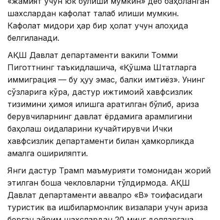
«жамият учун юк бўлиши мумкин» деб баҳоланган
шахслардан кафолат талаб қилиши мумкин.
Кафолат миқдори ҳар бир ҳолат учун алоҳида
белгиланади.
АҚШ Давлат департаменти вакили Томми
Пиготтнинг таъкидлашича, «Қўшма Штатларга
иммиграция — бу ҳуқуқ эмас, балки имтиёз». Унинг
сўзларига кўра, дастур ижтимоий хавфсизлик
тизимини ҳимоя қилишга қаратилган бўлиб, ариза
берувчиларнинг давлат ёрдамига қарамлигини
баҳолаш қоидаларини кучайтирувчи Ички
хавфсизлик департаменти билан ҳамкорликда
амалга ошириляпти.
Янги дастур Трамп маъмурияти томонидан жорий
этилган бошқа чекловларни тўлдирмоқда. АҚШ
Давлат департаменти аввалроқ «B» тоифасидаги
туристик ва ишбилармонлик визалари учун ариза
берган айрим шахслардан 20 минг долларгача