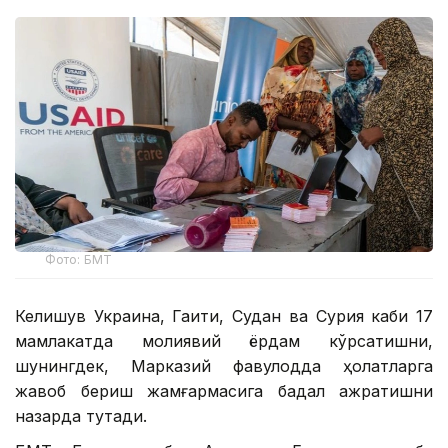
Фото: БМТ
Келишув Украина, Гаити, Судан ва Сурия каби 17
мамлакатда молиявий ёрдам кўрсатишни,
шунингдек, Марказий фавқулодда ҳолатларга
жавоб бериш жамғармасига бадал ажратишни
назарда тутади.