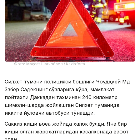
Фото: Мақсат Шағирбаев / Kazinform
Силхет тумани полицияси бошлиғи Чоудҳурй Мд
Забер Садекнинг сўзларига кўра, мамлакат
пойтахти Даккадан тахминан 240 километр
шимоли-шарқда жойлашган Силхет туманида
иккита йўловчи автобуси тўқнашди.
Саккиз киши воқеа жойида ҳалок бўлди. Яна бир
киши олган жароҳатларидан касалхонада вафот
этди.