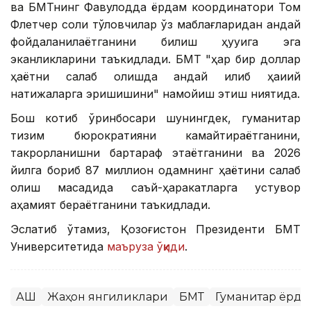
ва БМТнинг Фавқулодда ёрдам координатори Том
Флетчер солиқ тўловчилар ўз маблағларидан қандай
фойдаланилаётганини билиш ҳуқуқига эга
эканликларини таъкидлади. БМТ "ҳар бир доллар
ҳаётни сақлаб қолишда қандай қилиб ҳақиқий
натижаларга эришишини" намойиш этиш ниятида.
Бош котиб ўринбосари шунингдек, гуманитар
тизим бюрократияни камайтираётганини,
такрорланишни бартараф этаётганини ва 2026
йилга бориб 87 миллион одамнинг ҳаётини сақлаб
қолиш мақсадида саъй-ҳаракатларга устувор
аҳамият бераётганини таъкидлади.
Эслатиб ўтамиз, Қозоғистон Президенти БМТ
Университетида
маъруза ўқиди
.
АҚШ
Жаҳон янгиликлари
БМТ
Гуманитар ёрда