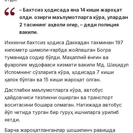
– Бахтсиз ҳодисада яна 14 киши жароҳат
олди. Ҳозирги маълумотларга кўра, улардан
2 тасининг аҳволи оғир, – деди полиция
вакили.
Иккинчи бахтсиз ҳодиса Даккадан тахминан 197
километр шимоли-ғарбда жойлашган Богра
туманида содир бўлди. Маҳаллий ёнғин ва
фуқаролик мудофааси хизмати вакили Мд. Шаҳидул
Исломнинг сўзларига кўра, ҳодисада 7 киши
ҳалок бўлган ва 15 киши жароҳат олган.
Дастлабки маълумотларга кўра, автобус
ҳайдовчиси тезликни оширган ва транспорт
воситасини бошқара олмаган. Натижада автобус
йўл четида турган бир гуруҳ ишчиларга урилиб
кетди.
Барча жароҳатланганлар шошилинч равишда