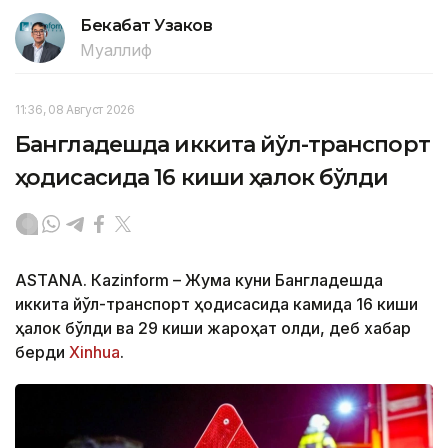
Бекабат Узаков
Муаллиф
11:36, 08 Август 2026
Бангладешда иккита йўл-транспорт
ҳодисасида 16 киши ҳалок бўлди
ASTANА. Кazinform – Жума куни Бангладешда
иккита йўл-транспорт ҳодисасида камида 16 киши
ҳалок бўлди ва 29 киши жароҳат олди, деб хабар
берди
Xinhua
.