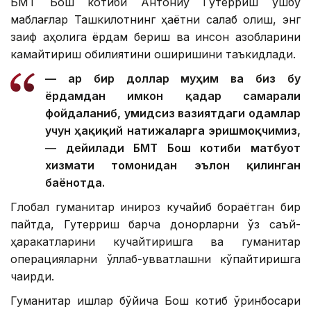
БМТ Бош котиби Антониу Гутерриш ушбу
маблағлар Ташкилотнинг ҳаётни сақлаб қолиш, энг
заиф аҳолига ёрдам бериш ва инсон азобларини
камайтириш қобилиятини оширишини таъкидлади.
— Ҳар бир доллар муҳим ва биз бу
ёрдамдан имкон қадар самарали
фойдаланиб, умидсиз вазиятдаги одамлар
учун ҳақиқий натижаларга эришмоқчимиз,
— дейилади БМТ Бош котиби матбуот
хизмати томонидан эълон қилинган
баёнотда.
Глобал гуманитар инқироз кучайиб бораётган бир
пайтда, Гутерриш барча донорларни ўз саъй-
ҳаракатларини кучайтиришга ва гуманитар
операцияларни қўллаб-қувватлашни кўпайтиришга
чақирди.
Гуманитар ишлар бўйича Бош котиб ўринбосари