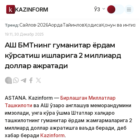
KAZINFORM
ЎЗ
Сайлов-2026
Ақорда
Тайинлов
Ҳодиса
Қонун ва интизо
Тренд:
19:11, 30 Декабр 2025
АҚШ БМТнинг гуманитар ёрдам
кўрсатиш ишларига 2 миллиард
доллар ажратади
ASTANA. Kazinform —
Бирлашган Миллатлар
Ташкилоти
ва АҚШ ўзаро англашув меморандумини
имзолади, унга кўра Қўшма Штатлар халқаро
ташкилотнинг гуманитар ёрдам жамғармаларига 2
миллиард доллар ажратишга ваъда беради, деб
хабар беради
Кazinform
.