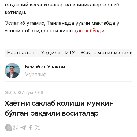
маҳаллий касалхоналар ва клиникаларга олиб
кетилди.
Эслатиб ўтамиз, Таиландда ўқувчи мактабда ўқ
узиши оқибатида етти киши
ҳалок бўлди
.
Бангладеш
Ҳодиса
ЙТҲ
Жаҳон янгиликлари
Бекабат Узаков
Муаллиф
09:00, 08 Август 2026
Ҳаётни сақлаб қолиши мумкин
бўлган рақамли воситалар