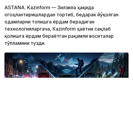
ASTANA. Kazinform — Зилзила ҳақида
огоҳлантиришлардан тортиб, бедарак йўқолган
одамларни топишга ёрдам берадиган
технологияларгача, Кazinform ҳаётни сақлаб
қолишга ёрдам бераётган рақамли воситалар
тўпламини тузди.
Фото: СИ