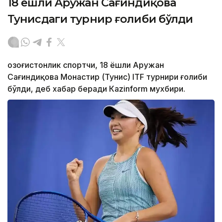
18 ёшли Аружан Сағиндиқова
Тунисдаги турнир ғолиби бўлди
Қозоғистонлик спортчи, 18 ёшли Аружан
Сағиндиқова Монастир (Тунис) ITF турнири ғолиби
бўлди, деб хабар беради Каzinform мухбири.