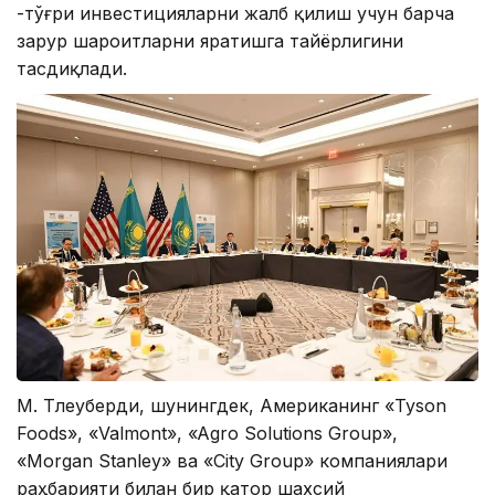
-тўғри инвестицияларни жалб қилиш учун барча
зарур шароитларни яратишга тайёрлигини
тасдиқлади.
М. Тлеуберди, шунингдек, Aмериканинг «Tyson
Foods», «Valmont», «Agro Solutions Group»,
«Morgan Stanley» ва «City Group» компаниялари
раҳбарияти билан бир қатор шахсий