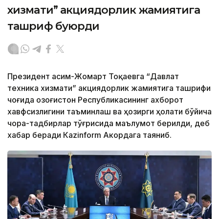
хизмати” акциядорлик жамиятига
ташриф буюрди
Президент Қасим-Жомарт Тоқаевга “Давлат
техника хизмати” акциядорлик жамиятига ташрифи
чоғида Қозоғистон Республикасининг ахборот
хавфсизлигини таъминлаш ва ҳозирги ҳолати бўйича
чора-тадбирлар тўғрисида маълумот берилди, деб
хабар беради Каzinform Акордага таяниб.