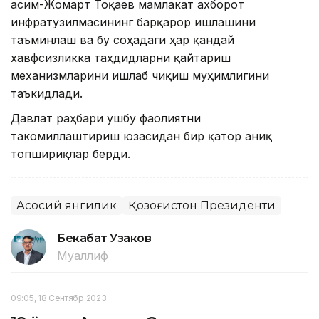
Қасим-Жомарт Тоқаев мамлакат ахборот
инфратузилмасининг барқарор ишлашини
таъминлаш ва бу соҳадаги ҳар қандай
хавфсизликка таҳдидларни қайтариш
механизмларини ишлаб чиқиш муҳимлигини
таъкидлади.
Давлат раҳбари ушбу фаолиятни
такомиллаштириш юзасидан бир қатор аниқ
топшириқлар берди.
Асосий янгилик
Қозоғистон Президенти
Бекабат Узаков
Муаллиф
09:05, 18 Сентябр 2023