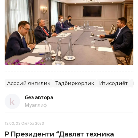
Асосий янгилик
Тадбиркорлик
Иқтисодиёт
Қ
без автора
Муаллиф
13:00, 03 Октябр 2023
ҚР Президенти “Давлат техника