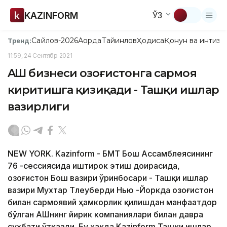
KAZINFORM
ЎЗ
Сайлов-2026
Ақорда
Тайинлов
Ҳодиса
Қонун ва интизо
Тренд:
11:59, 24 Сентябр 2021
AҚШ бизнеси Қозоғистонга сармоя
киритишга қизиқади - Ташқи ишлар
вазирлиги
NEW YORK. Kazinform - БМТ Бош Ассамблеясининг
76 -сессиясида иштирок этиш доирасида,
Қозоғистон Бош вазири ўринбосари - Ташқи ишлар
вазири Мухтар Тлеуберди Нью -Йоркда Қозоғистон
билан сармоявий ҳамкорлик қилишдан манфаатдор
бўлган AҚШнинг йирик компаниялари билан давра
суҳбати ўтказди. Бу ҳақда Kazinform Ташқи ишлар