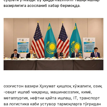
вазирлигига асосланиб хабар бермоқда.
Қозоғистон вазири Ҳукумат қишлоқ хўжалиги, озиқ
-овқат ишлаб чиқариш, машинасозлик, кимё,
металлургия, нефтни қайта ишлаш, IT, транспорт
ва логистика каби устувор тармоқларга тўғридан