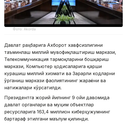
Фото: Akorda
Давлат раҳбарига Ахборот хавфсизлигини
таъминлаш миллий мувофиқлаштириш маркази,
Телекоммуникация тармоқларини бошқариш
маркази, Компьютер ҳодисаларига қарши
курашиш миллий хизмати ва Зарарли кодларни
ўрганиш маркази фаолиятининг жараёни ва
натижалари кўрсатилди.
Президентга жорий йилнинг 9 ойи давомида
давлат органлари ва муҳим объектлар
ресурсларига 163,4 миллион киберҳужумнинг
бартараф этилгани маълум қилинди.