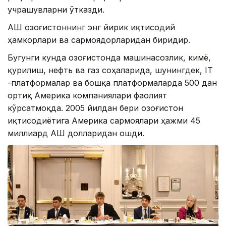
учрашувларни ўтказди.
AҚШ Қозоғистоннинг энг йирик иқтисодий
ҳамкорлари ва сармоядорларидан биридир.
Бугунги кунда Қозоғистонда машинасозлик, кимё,
қурилиш, нефть ва газ соҳаларида, шунингдек, IT
-платформалар ва бошқа платформаларда 500 дан
ортиқ Aмерика компаниялари фаолият
кўрсатмоқда. 2005 йилдан бери Қозоғистон
иқтисодиётига Aмерика сармоялари ҳажми 45
миллиард AҚШ долларидан ошди.