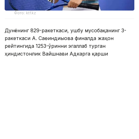
Фото: ktf.kz
Дунёнинг 829-ракеткаси, ушбу мусобақанинг 3-
ракеткаси А. Саөиндиыова финалда жаҳон
рейтингида 1253-ўринни эгаллаб турган
ҳиндистонлик Вайшнави Адкарга қарши
чемпионлик учун кураш олиб борди.
Биринчи партия кескин курашлар остида ўтди,
Аружан тай-брейкда муваффақиятли ўйнади - 7:6
(8:6).
Иккинчи сетда қозоғистонлик ёш теннисчи
рақибига ҳеч қандай имконият қолдирмади - 6:0.
Шу тариқа Аружан Сағиндиқова муҳим ғалабага
эришди.
Эслатиб ўтамиз, аввалроқ Аружан Сағиндиқова