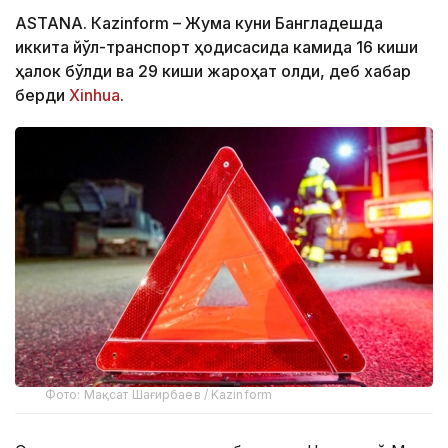
ASTANА. Кazinform – Жума куни Бангладешда
иккита йўл-транспорт ҳодисасида камида 16 киши
ҳалок бўлди ва 29 киши жароҳат олди, деб хабар
берди
Xinhua
.
Фото: Мақсат Шағирбаев / Kazinform