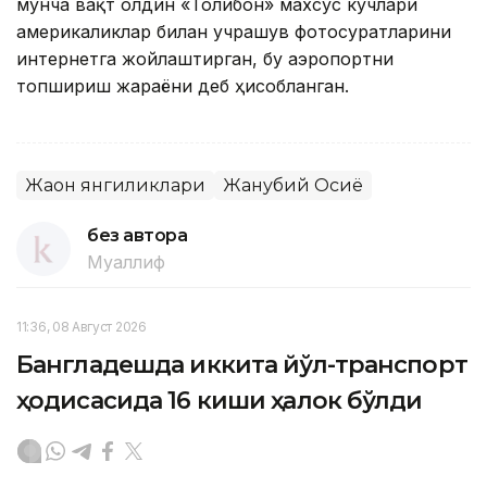
мунча вақт олдин «Толибон» махсус кучлари
америкаликлар билан учрашув фотосуратларини
интернетга жойлаштирган, бу аэропортни
топшириш жараёни деб ҳисобланган.
Жаҳон янгиликлари
Жанубий Осиё
без автора
Муаллиф
11:36, 08 Август 2026
Бангладешда иккита йўл-транспорт
ҳодисасида 16 киши ҳалок бўлди