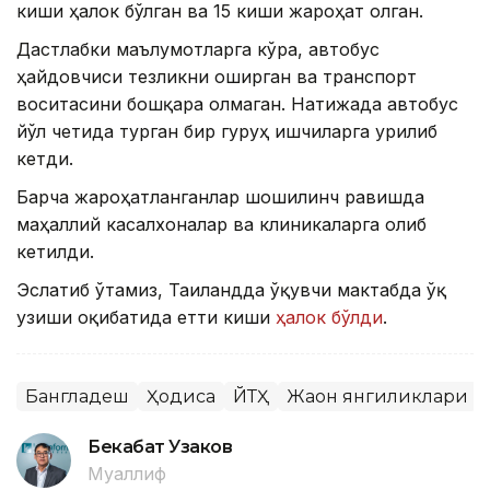
киши ҳалок бўлган ва 15 киши жароҳат олган.
Дастлабки маълумотларга кўра, автобус
ҳайдовчиси тезликни оширган ва транспорт
воситасини бошқара олмаган. Натижада автобус
йўл четида турган бир гуруҳ ишчиларга урилиб
кетди.
Барча жароҳатланганлар шошилинч равишда
маҳаллий касалхоналар ва клиникаларга олиб
кетилди.
Эслатиб ўтамиз, Таиландда ўқувчи мактабда ўқ
узиши оқибатида етти киши
ҳалок бўлди
.
Бангладеш
Ҳодиса
ЙТҲ
Жаҳон янгиликлари
Бекабат Узаков
Муаллиф