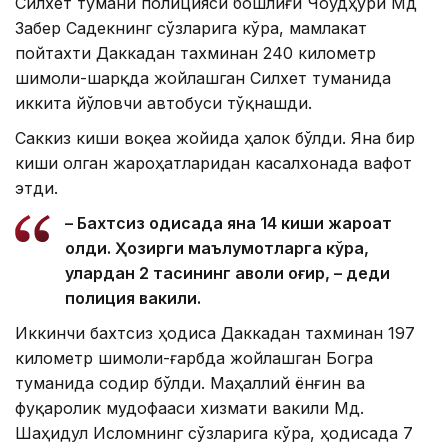
Силхет тумани полицияси бошлиғи Чоудҳурй Мд
Забер Садекнинг сўзларига кўра, мамлакат
пойтахти Даккадан тахминан 240 километр
шимоли-шарқда жойлашган Силхет туманида
иккита йўловчи автобуси тўқнашди.
Саккиз киши воқеа жойида ҳалок бўлди. Яна бир
киши олган жароҳатларидан касалхонада вафот
этди.
– Бахтсиз ҳодисада яна 14 киши жароҳат
олди. Ҳозирги маълумотларга кўра,
улардан 2 тасининг аҳволи оғир, – деди
полиция вакили.
Иккинчи бахтсиз ҳодиса Даккадан тахминан 197
километр шимоли-ғарбда жойлашган Богра
туманида содир бўлди. Маҳаллий ёнғин ва
фуқаролик мудофааси хизмати вакили Мд.
Шаҳидул Исломнинг сўзларига кўра, ҳодисада 7