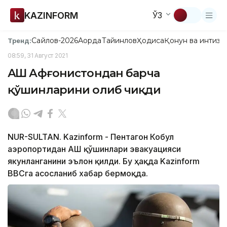
KAZINFORM
ЎЗ
Сайлов-2026
Ақорда
Тайинлов
Ҳодиса
Қонун ва интизо
Тренд:
08:59, 31 Август 2021
АҚШ Афғонистондан барча
қўшинларини олиб чиқди
NUR-SULTAN. Kazinform - Пентагон Кобул
аэропортидан АҚШ қўшинлари эвакуацияси
якунланганини эълон қилди. Бу ҳақда Kazinform
BBCга асосланиб хабар бермоқда.