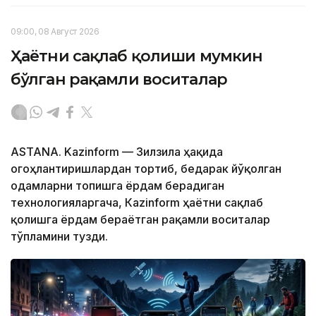
09:00, 08 Август 2026
Ҳаётни сақлаб қолиши мумкин
бўлган рақамли воситалар
ASTANA. Kazinform — Зилзила ҳақида
огоҳлантиришлардан тортиб, бедарак йўқолган
одамларни топишга ёрдам берадиган
технологияларгача, Кazinform ҳаётни сақлаб
қолишга ёрдам бераётган рақамли воситалар
тўпламини тузди.