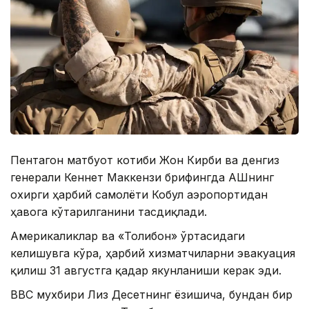
Пентагон матбуот котиби Жон Кирби ва денгиз
генерали Кеннет Маккензи брифингда АҚШнинг
охирги ҳарбий самолёти Кобул аэропортидан
ҳавога кўтарилганини тасдиқлади.
Америкаликлар ва «Толибон» ўртасидаги
келишувга кўра, ҳарбий хизматчиларни эвакуация
қилиш 31 августга қадар якунланиши керак эди.
BBC мухбири Лиз Дeсетнинг ёзишича, бундан бир