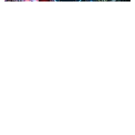
Фото: СИ
Жанубий Корея: Илова таъқибчига яқинлашиш
ҳақида огоҳлантиради
2026 йил 24 июнда Жанубий Корея шахсий
хавфсизлик учун энг сўнгги рақамли воситалардан
бирини ишга туширди.
Ҳукумат иловаси таъқиб қилувчи қурбонларга
электрон билагузук тақишлари шарт бўлган таъқиб
қилувчиларининг жойлашуви ва йўналишини реал
вақт режимида кўриш имконини беради.