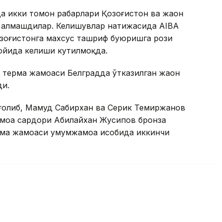
да икки томон раҳбарлари Қозоғистон ва жаҳон
 алмашдилар. Келишувлар натижасида АIBA
зоғистонга махсус ташриф буюришга рози
 ойида келиши кутилмоқда.
н терма жамоаси Белградда ўтказилган жаҳон
ди.
ғолиб, Маҳмуд Сабирхан ва Серик Темиржанов
амоа сардори Абилайхан Жусипов бронза
рма жамоаси умумжамоа ҳисобида иккинчи