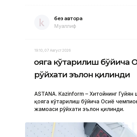
без автора
Муаллиф
19:10, 07 Август 2026
Қояга кўтарилиш бўйича О
рўйхати эълон қилинди
ASTANА. Кazinform – Хитойнинг Гуйян
қояга кўтарилиш бўйича Осиё чемпио
жамоаси рўйхати эълон қилинди.