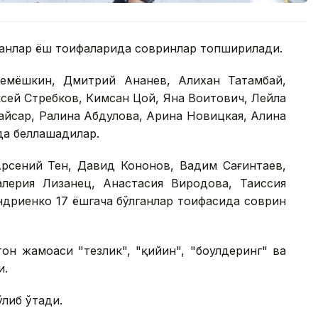
ганлар ёш тоифаларида совринлар топширилади.
емёшкин, Дмитрий Ананев, Алихан Татамбай,
сей Стребков, Кимсан Цой, Яна Воитович, Лейла
айсар, Ралина Абдулова, Арина Новицкая, Алина
да беллашадилар.
Арсений Тен, Давид Кононов, Вадим Сағинтаев,
лерия Лизанец, Анастасия Виродова, Таиссия
ндриенко 17 ёшгача бўлганлар тоифасида соврин
он жамоаси "тезлик", "қийин", "боулдеринг" ва
и.
ўлиб ўтади.