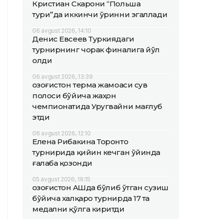
Кристиан Скарони “Польша
тури”да иккинчи ўринни эгаллади
06 avgust 2026, 14:10
Денис Евсеев Туркиядаги
турнирнинг чорак финалига йўл
олди
06 avgust 2026, 13:39
Қозоғистон терма жамоаси сув
полоси бўйича жаҳон
чемпионатида Уругвайни мағлуб
этди
06 avgust 2026, 12:10
Елена Рибакина Торонто
турнирида қийин кечган ўйинда
ғалаба қозонди
05 avgust 2026, 19:15
Қозоғистон АҚШда бўлиб ўтган сузиш
бўйича халқаро турнирда 17 та
медални қўлга киритди