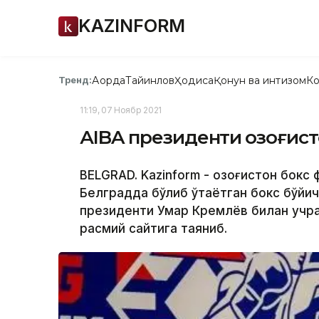
KAZINFORM
Ақорда
Тайинлов
Ҳодиса
Қонун ва интизом
Ко
Тренд:
11:19, 07 Ноябр 2021
АIBA президенти Қозоғи
BELGRAD. Kazinform - Қозоғистон бок
Белградда бўлиб ўтаётган бокс бўйи
президенти Умар Кремлёв билан учра
расмий сайтига таяниб.