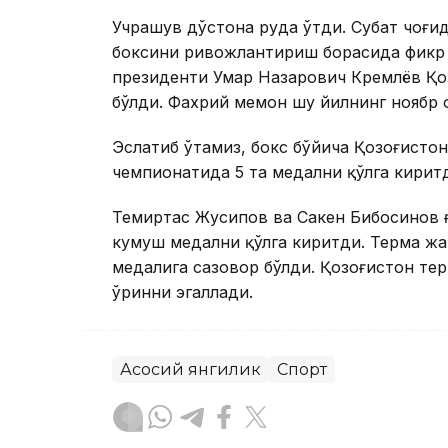
Учрашув дўстона руҳда ўтди. Суҳбат чоғи
боксини ривожлантириш борасида фикр
президенти Умар Назарович Кремлёв Қо
бўлди. Фахрий меҳмон шу йилнинг ноябр
Эслатиб ўтамиз, бокс бўйича Қозоғисто
чемпионатида 5 та медални қўлга кирит
Темиртас Жусипов ва Сакен Бибосинов 
кумуш медални қўлга киритди. Терма ж
медалига сазовор бўлди. Қозоғистон те
ўринни эгаллади.
Асосий янгилик
Спорт