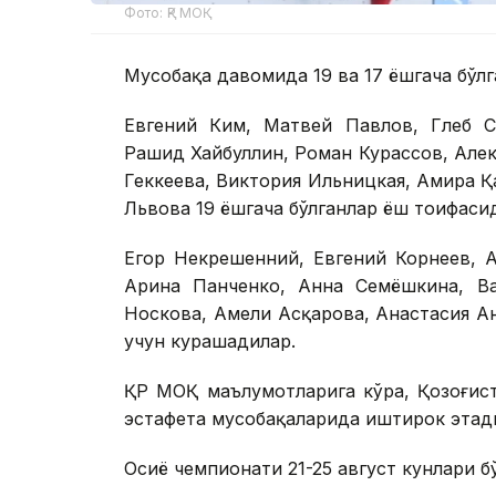
Фото: ҚР МОҚ
Мусобақа давомида 19 ва 17 ёшгача бўл
Евгений Ким, Матвей Павлов, Глеб С
Рашид Хайбуллин, Роман Курассов, Алек
Геккеева, Виктория Ильницкая, Амира Қ
Львова 19 ёшгача бўлганлар ёш тоифаси
Егор Некрешенний, Евгений Корнеев, 
Арина Панченко, Анна Семёшкина, Ва
Носкова, Амели Асқарова, Анастасия А
учун курашадилар.
ҚР МОҚ маълумотларига кўра, Қозоғист
эстафета мусобақаларида иштирок этад
Осиё чемпионати 21-25 август кунлари б