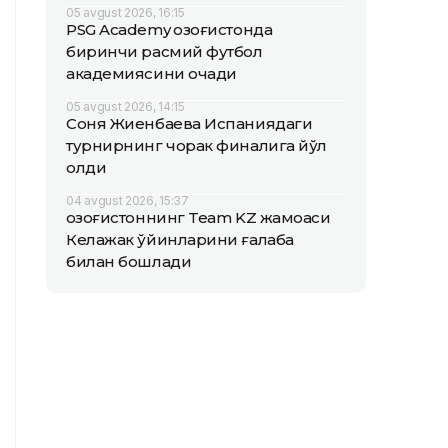
05 avgust 2026, 16:15
PSG Academy Қозоғистонда
биринчи расмий футбол
академиясини очади
05 avgust 2026, 14:15
Соня Жиенбаева Испаниядаги
турнирнинг чорак финалига йўл
олди
04 avgust 2026, 15:37
Қозоғистоннинг Team KZ жамоаси
Келажак ўйинларини ғалаба
билан бошлади