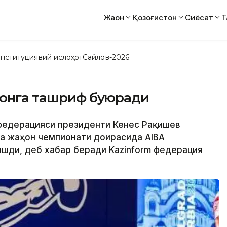
Жаҳон
Қозоғистон
Сиёсат
Т
нституциявий ислоҳот
Сайлов-2026
стонга ташриф буюради
с федерацияси президенти Кенес Рақишев
ча жаҳон чемпионати доирасида AIBA
шди, деб хабар беради Kazinform федерация