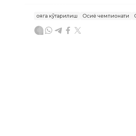
Қояга кўтарилиш
Осиё чемпионати
Бекабат Узаков
Муаллиф
13:10, 07 Август 2026
Соня Жиенбаева яккалик
турнирнинг чорак финалг
ASTANА. Кazinform — Қозоғистон терм