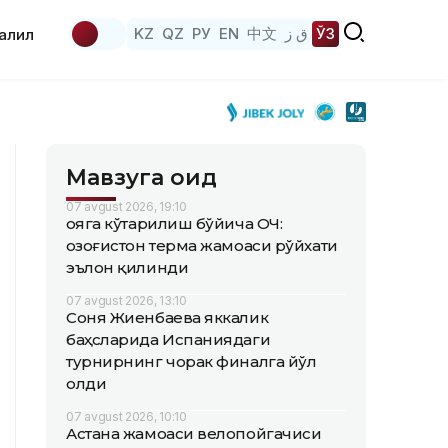
KZ
QZ
РУ
EN
中文
ق ز
ЎЗ
аҳлил
Мавзуга оид
07 avgust 2026, 19:10
Қояга кўтарилиш бўйича ОЧ:
Қозоғистон терма жамоаси рўйхати
эълон қилинди
07 avgust 2026, 13:10
Соня Жиенбаева яккалик
баҳсларида Испаниядаги
турнирнинг чорак финалга йўл
олди
07 avgust 2026, 10:10
Астана жамоаси велопойгачиси