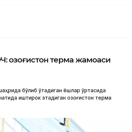
Ч: Қозоғистон терма жамоаси
 шаҳрида бўлиб ўтадиган ёшлар ўртасида
натида иштирок этадиган Қозоғистон терма