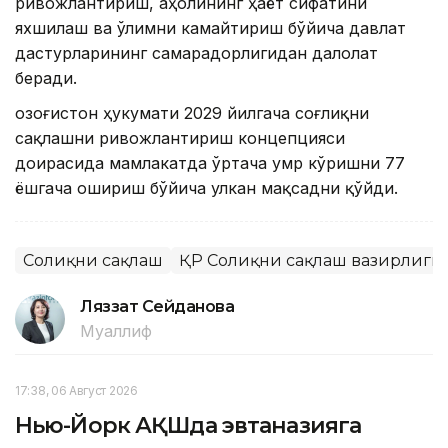
ривожлантириш, аҳолининг ҳаёт сифатини
яхшилаш ва ўлимни камайтириш бўйича давлат
дастурларининг самарадорлигидан далолат
беради.
Қозоғистон ҳукумати 2029 йилгача соғлиқни
сақлашни ривожлантириш концепцияси
доирасида мамлакатда ўртача умр кўришни 77
ёшгача ошириш бўйича улкан мақсадни қўйди.
Соғлиқни сақлаш
ҚР Соғлиқни сақлаш вазирлиги
Ляззат Сейданова
Муаллиф
17:38, 06 Август 2026
Нью-Йорк АҚШда эвтаназияга