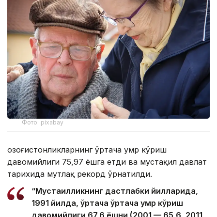
Фото: pixabay
Қозоғистонликларнинг ўртача умр кўриш
давомийлиги 75,97 ёшга етди ва мустақил давлат
тарихида мутлақ рекорд ўрнатилди.
“Мустақилликнинг дастлабки йилларида,
1991 йилда, ўртача ўртача умр кўриш
давомийлиги 67,6 ёшни (2001 — 65,6, 2011