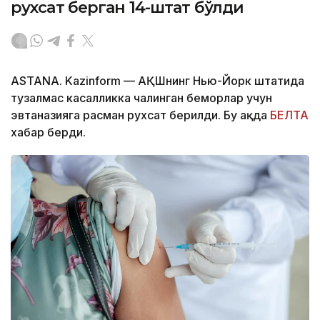
рухсат берган 14-штат бўлди
ASTANA. Kazinform — АҚШнинг Нью-Йорк штатида
тузалмас касалликка чалинган беморлар учун
эвтаназияга расман рухсат берилди. Бу ҳақда
БЕЛТА
хабар берди.