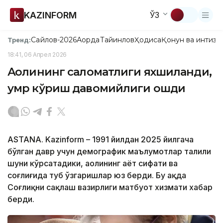
KAZINFORM
ЎЗ
Сайлов-2026
Ақорда
Тайинлов
Ҳодиса
Қонун ва интизо
Тренд:
18:41, 06 Апрел 2026
Аҳолининг саломатлиги яхшиланди,
умр кўриш давомийлиги ошди
ASTANA. Kazinform – 1991 йилдан 2025 йилгача
бўлган давр учун демографик маълумотлар таҳлили
шуни кўрсатадики, аҳолининг ҳаёт сифати ва
соғлиғида туб ўзгаришлар юз берди. Бу ҳақда
Соғлиқни сақлаш вазирлиги матбуот хизмати хабар
берди.