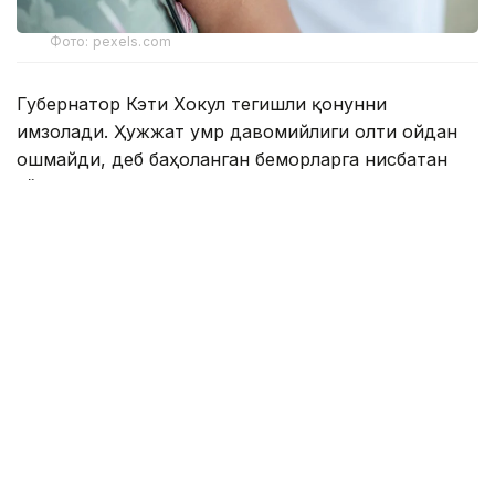
Фото: pexels.com
Губернатор Кэти Хокул тегишли қонунни
имзолади. Ҳужжат умр давомийлиги олти ойдан
ошмайди, деб баҳоланган беморларга нисбатан
қўлланилади.
Қонунга мувофиқ, тузалмас ташхиси тасдиқланган,
18 ёшга тўлган, ақлий ҳолати жойида бўлган ва
шифокор тайинлаган дори воситасини мустақил
равишда қабул қила оладиган Нью-Йорк аҳолиси
ҳаётни ихтиёрий равишда якунлаш учун
мўлжалланган махсус дори-дармонни олиш
бўйича ариза бериш ҳуқуқига эга.
Ҳужжатда ушбу ҳуқуқдан фойдаланиш учун
қатъий талаблар белгиланган. Жумладан, ариза
берувчи Нью-Йорк штатида доимий яшаши ҳамда