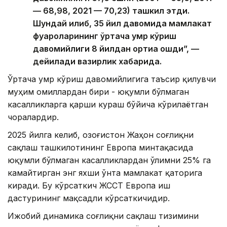
— 68,98, 2021 — 70,23) ташкил этди.
Шундай қилиб, 35 йил давомида мамлакат
фуқароларининг ўртача умр кўриш
давомийлиги 8 йилдан ортиққа ошди”, —
дейилади вазирлик хабарида.
Ўртача умр кўриш давомийлигига таъсир қилувчи
муҳим омиллардан бири - юқумли бўлмаган
касалликларга қарши кураш бўйича кўрилаётган
чоралардир.
2025 йилга келиб, Қозоғистон Жаҳон соғлиқни
сақлаш ташкилотининг Европа минтақасида
юқумли бўлмаган касалликлардан ўлимни 25% га
камайтирган энг яхши ўнта мамлакат қаторига
киради. Бу кўрсаткич ЖССТ Европа иш
дастурининг мақсадли кўрсаткичидир.
Ижобий динамика соғлиқни сақлаш тизимини