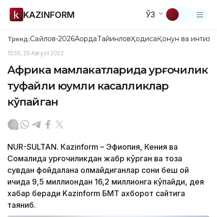
KAZINFORM
ЎЗ
Сайлов-2026
Ақорда
Тайинлов
Ҳодиса
Қонун ва интизо
Тренд:
15:55, 25 Август 2022
Африка мамлакатларида қурғоқчилик
туфайли юқумли касалликлар
кўпайган
NUR-SULTAN. Кazinform – Эфиопия, Кения ва
Сомалида қурғоқчиликдан жабр кўрган ва тоза
сувдан фойдалана олмайдиганлар сони беш ой
ичида 9,5 миллиондан 16,2 миллионга кўпайди, дея
хабар беради Kazinform БМТ ахборот сайтига
таяниб.