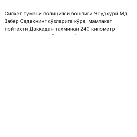
Силхет тумани полицияси бошлиғи Чоудҳурй Мд
Забер Садекнинг сўзларига кўра, мамлакат
пойтахти Даккадан тахминан 240 километр
шимоли-шарқда жойлашган Силхет туманида
иккита йўловчи автобуси тўқнашди.
Саккиз киши воқеа жойида ҳалок бўлди. Яна бир
киши олган жароҳатларидан касалхонада вафот
этди.
– Бахтсиз ҳодисада яна 14 киши жароҳат
олди. Ҳозирги маълумотларга кўра,
улардан 2 тасининг аҳволи оғир, – деди
полиция вакили.
Иккинчи бахтсиз ҳодиса Даккадан тахминан 197
километр шимоли-ғарбда жойлашган Богра
туманида содир бўлди. Маҳаллий ёнғин ва