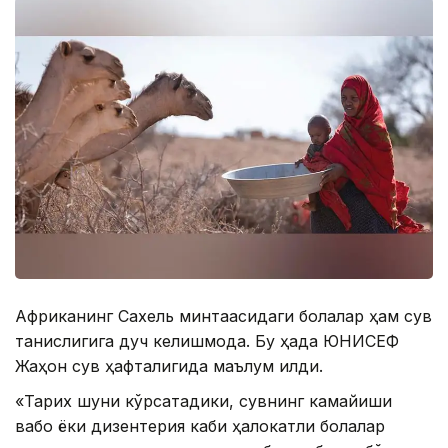
Африканинг Сахель минтақасидаги болалар ҳам сув
танқислигига дуч келишмоқда. Бу ҳақда ЮНИCЕФ
Жаҳон сув ҳафталигида маълум қилди.
«Тарих шуни кўрсатадики, сувнинг камайиши
вабо ёки дизентерия каби ҳалокатли болалар