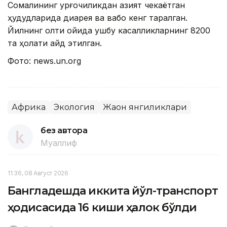
Сомалининг қурғоқчиликдан азият чекаётган
ҳудудларида диарея ва вабо кенг тарқалган.
Йилнинг олти ойида ушбу касалликларнинг 8200
та ҳолати қайд этилган.
Фото: news.un.оrg
Африка
Экология
Жаҳон янгиликлари
без автора
Муаллиф
11:36, 08 Август 2026
Бангладешда иккита йўл-транспорт
ҳодисасида 16 киши ҳалок бўлди