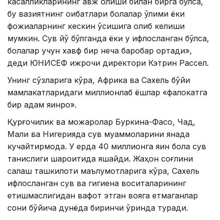
касалликларининг авж олиши билан бирга бўлса,
бу вазиятнинг оқибатлари болалар ўлими ёки
фожиаларнинг кескин ўсишига олиб келиши
мумкин. Сув йўқ бўлганда ёки у ифлосланган бўлса,
болалар учун хавф бир неча баробар ортади»,
деди ЮНИCЕФ ижрочи директори Кэтрин Рассел.
Унинг сўзларига кўра, Африка ва Сахель бўйи
мамлакатларидаги миллионлаб ёшлар «фалокатга
бир қадам яқинроқ».
Қурғоқчилик ва можаролар Буркина-Фасо, Чад,
Мали ва Нигерияда сув муаммоларини янада
кучайтирмоқда. У ерда 40 миллионга яқин бола сув
танқислиги шароитида яшайди. Жаҳон соғлиқни
сақлаш ташкилоти маълумотларига кўра, Сахель
ифлосланган сув ва гигиена воситаларининг
етишмаслигидан вафот этган вояга етмаганлар
сони бўйича дунёда биринчи ўринда туради.