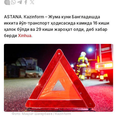
ASTANА. Кazinform – Жума куни Бангладешда
иккита йўл-транспорт ҳодисасида камида 16 киши
ҳалок бўлди ва 29 киши жароҳат олди, деб хабар
берди
Xinhua
.
Фото: Мақсат Шағирбаев / Kazinform