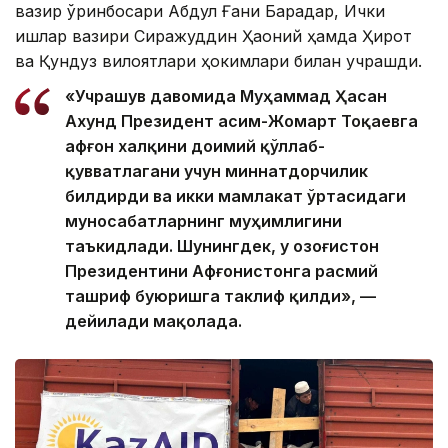
вазир ўринбосари Абдул Ғани Барадар, Ички
ишлар вазири Сиражуддин Ҳаққоний ҳамда Ҳирот
ва Қундуз вилоятлари ҳокимлари билан учрашди.
«Учрашув давомида Муҳаммад Ҳасан
Ахунд Президент Қасим-Жомарт Тоқаевга
афғон халқини доимий қўллаб-
қувватлагани учун миннатдорчилик
билдирди ва икки мамлакат ўртасидаги
муносабатларнинг муҳимлигини
таъкидлади. Шунингдек, у Қозоғистон
Президентини Афғонистонга расмий
ташриф буюришга таклиф қилди», —
дейилади мақолада.