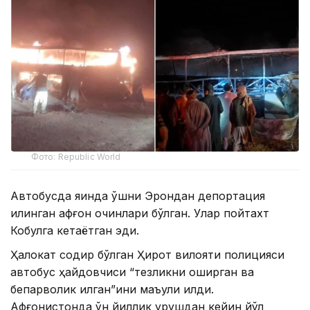
Фото: Republic World
Автобусда яқинда қўшни Эрондан депортация
қилинган афғон қочқинлари бўлган. Улар пойтахт
Кобулга кетаётган эди.
Ҳалокат содир бўлган Ҳирот вилояти полицияси
автобус ҳайдовчиси “тезликни оширган ва
бепарволик қилган”ини маъули қилди.
Афғонистонда ўн йиллик урушдан кейин йўл