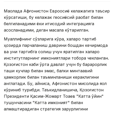
Мақолада Афғонистон Евроосиё келажагига таъсир
кўрсатиши, бу келажак геосиёсий рақобат билан
белгиланадими ёки иқтисодий интеграцияга
асосланадими, деган масала кўтарилган.
Муаллифнинг сўзларига кўра, халқаро тартиб
ҳозирда парчаланиш даврини бошдан кечирмоқда
ва уни тартибга солиш учун яратилган халқаро
институтларнинг имкониятлари тобора чекланган.
Қозоғистон каби ўрта давлат учун бу барқарорлик
ташқи кучлар билан эмас, балки минтақавий
ҳамкорлик билан таъминланиши кераклигини
англатади. Бу, айниқса, Афғонистон мисолида яққол
кўриниб турибди. Таъкидланишича, Қозоғистон
Президенти Қасим-Жомарт Тоқаев "Катта ўйин"
тушунчасини "Катта имконият" билан
алмаштирадиган стратегия зарурлигини