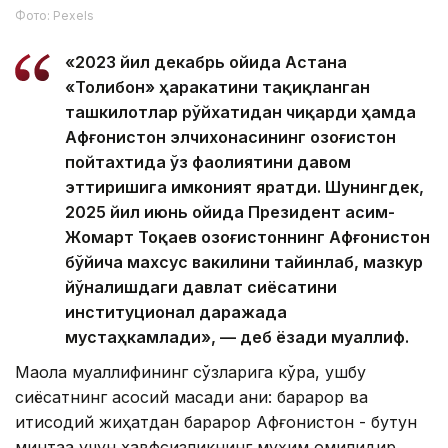
Фото: Pexels
«2023 йил декабрь ойида Астана
«Толибон» ҳаракатини тақиқланган
ташкилотлар рўйхатидан чиқарди ҳамда
Афғонистон элчихонасининг Қозоғистон
пойтахтида ўз фаолиятини давом
эттиришига имконият яратди. Шунингдек,
2025 йил июнь ойида Президент Қасим-
Жомарт Тоқаев Қозоғистоннинг Афғонистон
бўйича махсус вакилини тайинлаб, мазкур
йўналишдаги давлат сиёсатини
институционал даражада
мустаҳкамлади», — деб ёзади муаллиф.
Мақола муаллифининг сўзларига кўра, ушбу
сиёсатнинг асосий мақсади аниқ: барқарор ва
иқтисодий жиҳатдан барқарор Афғонистон - бутун
минтақа учун хавфсизликнинг муҳим омилидир.