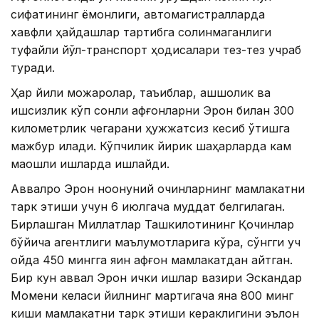
сифатининг ёмонлиги, автомагистралларда
хавфли ҳайдашлар тартибга солинмаганлиги
туфайли йўл-транспорт ҳодисалари тез-тез учраб
туради.
Ҳар йили можаролар, таъқиблар, қашшоқлик ва
ишсизлик кўп сонли афғонларни Эрон билан 300
километрлик чегарани ҳужжатсиз кесиб ўтишга
мажбур қилади. Кўпчилик йирик шаҳарларда кам
маошли ишларда ишлайди.
Аввалроқ Эрон ноқонуний қочқинларнинг мамлакатни
тарк этиши учун 6 июлгача муддат белгилаган.
Бирлашган Миллатлар Ташкилотининг Қочқинлар
бўйича агентлиги маълумотларига кўра, сўнгги уч
ойда 450 мингга яқин афғон мамлакатдан қайтган.
Бир кун аввал Эрон ички ишлар вазири Эскандар
Момени келаси йилнинг мартигача яна 800 минг
киши мамлакатни тарк этиши кераклигини эълон