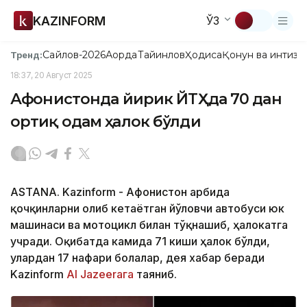
KAZINFORM
ЎЗ
Сайлов-2026
Ақорда
Тайинлов
Ҳодиса
Қонун ва интизо
Тренд:
18:37, 20 Август 2025
Афғонистонда йирик ЙТҲда 70 дан
ортиқ одам ҳалок бўлди
ASTANA. Kazinform - Афғонистон ғарбида
қочқинларни олиб кетаётган йўловчи автобуси юк
машинаси ва мотоцикл билан тўқнашиб, ҳалокатга
учради. Оқибатда камида 71 киши ҳалок бўлди,
улардан 17 нафари болалар, дея хабар беради
Kazinform
Al Jazeeraга
таяниб.