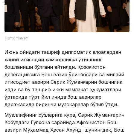
Фото: Үкімет
Июнь ойидаги ташриф дипломатик алоқалардан
ҳақиқий иқтисодий ҳамкорликка ўтишнинг
бошланиши бўлгани айтилди. Қозоғистон
делегациясига Бош вазир ўринбосари ва миллий
иқтисодиёт вазири Серик Жуманғарин бошчилик
қилди ва бу ташриф икки мамлакат ҳукуматлари
ўртасида тўрт йил ичида бош вазирлар
даражасида биринчи музокаралар бўлиб ўтди.
Муаллифнинг сўзларига кўра, Серик Жуманғарин
Кобулдаги Гулхона саройида Афғонистон Бош
вазири Муҳаммад Ҳасан Ахунд, шунингдек, Бош