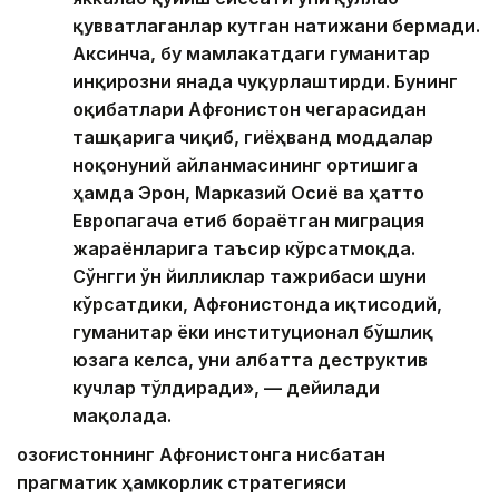
қувватлаганлар кутган натижани бермади.
Аксинча, бу мамлакатдаги гуманитар
инқирозни янада чуқурлаштирди. Бунинг
оқибатлари Афғонистон чегарасидан
ташқарига чиқиб, гиёҳванд моддалар
ноқонуний айланмасининг ортишига
ҳамда Эрон, Марказий Осиё ва ҳатто
Европагача етиб бораётган миграция
жараёнларига таъсир кўрсатмоқда.
Сўнгги ўн йилликлар тажрибаси шуни
кўрсатдики, Афғонистонда иқтисодий,
гуманитар ёки институционал бўшлиқ
юзага келса, уни албатта деструктив
кучлар тўлдиради», — дейилади
мақолада.
Қозоғистоннинг Афғонистонга нисбатан
прагматик ҳамкорлик стратегияси