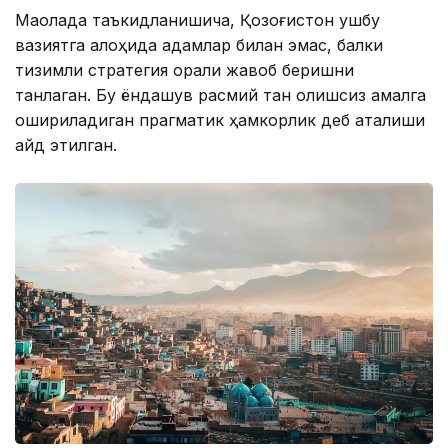
Мақолада таъкидланишича, Қозоғистон ушбу
вазиятга алоҳида қадамлар билан эмас, балки
тизимли стратегия орқали жавоб беришни
танлаган. Бу ёндашув расмий тан олишсиз амалга
ошириладиган прагматик ҳамкорлик деб аталиши
қайд этилган.