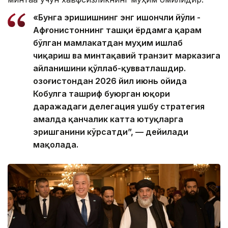
«Бунга эришишнинг энг ишончли йўли -
Афғонистоннинг ташқи ёрдамга қарам
бўлган мамлакатдан муҳим ишлаб
чиқариш ва минтақавий транзит марказига
айланишини қўллаб-қувватлашдир.
Қозоғистондан 2026 йил июнь ойида
Кобулга ташриф буюрган юқори
даражадаги делегация ушбу стратегия
амалда қанчалик катта ютуқларга
эришганини кўрсатди”, — дейилади
мақолада.