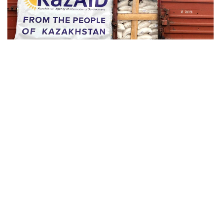
Фото: Үкімет
Мақола муаллифи Қозоғистон делегацияси
Афғонистонга жами 318,8 тонна гуманитар ёрдам
етказиб берганини таъкидлади. Шунингдек, бир
ҳафта давомида тиббий ёрдам кўрсатиш учун бир
гуруҳ қозоғистонлик шифокорлар ҳам юборилди.
Томонлар қўшма савдо-саноат палатасини ташкил
этишга келишиб олдилар ва гиёҳванд моддалар
савдоси ва экстремизмга қарши кураш
масалаларини муҳокама қилдилар. Бироқ,
музокараларнинг асосий йўналиши иқтисодий