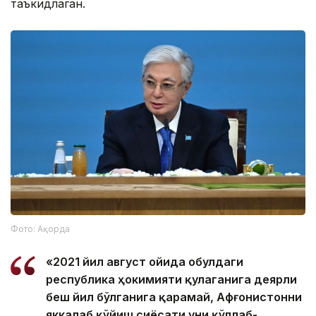
таъкидлаган.
Фото: Ақорда
«2021 йил август ойида Қобулдаги
республика ҳокимияти қулаганига деярли
беш йил бўлганига қарамай, Афғонистонни
яккалаб қўйиш сиёсати уни қўллаб-