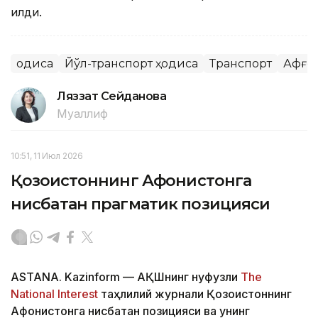
қилди.
Ҳодиса
Йўл-транспорт ҳодиса
Транспорт
Афғо
Ляззат Сейданова
Муаллиф
10:51, 11 Июл 2026
Қозоғистоннинг Афғонистонга
нисбатан прагматик позицияси
ASTANA. Kazinform — АҚШнинг нуфузли
The
National Interest
таҳлилий журнали Қозоғистоннинг
Афғонистонга нисбатан позицияси ва унинг