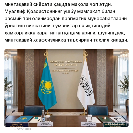
минтақавий сиёсати ҳақида мақола чоп этди.
Муаллиф Қозоғистоннинг ушбу мамлакат билан
расмий тан олинмасдан прагматик муносабатларни
ўрнатиш сиёсатини, гуманитар ва иқтисодий
ҳамкорликка қаратилган қадамларини, шунингдек,
минтақавий хавфсизликка таъсирини таҳлил қилади.
Фото: ЖИ