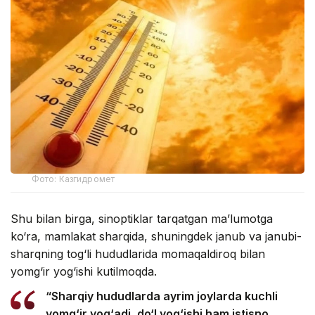
Фото: Казгидромет
Shu bilan birga, sinoptiklar tarqatgan ma’lumotga
ko‘ra, mamlakat sharqida, shuningdek janub va janubi-
sharqning tog‘li hududlarida momaqaldiroq bilan
yomg‘ir yog‘ishi kutilmoqda.
“Sharqiy hududlarda ayrim joylarda kuchli
yomg‘ir yog‘adi, do‘l yog‘ishi ham istisno