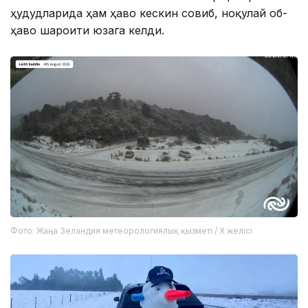
ҳудудларида ҳам ҳаво кескин совиб, ноқулай об-
ҳаво шароити юзага келди.
Фото: Жаңа Зеландия метеорологиялық қызметі / X желісі