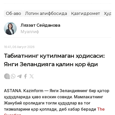
Об-ҳаво
Лотин алифбосида
Қазгидромет
Ҳуду
Ляззат Сейданова
Муаллиф
16:41, 06 Август 2026
Табиатнинг кутилмаган ҳодисаси:
Янги Зеландияга қалин қор ёғди
ASTANA. Kazinform
—
Янги Зеландиянинг бир қатор
ҳудудларида ҳаво кескин совиди. Мамлакатнинг
Жанубий оролидаги тоғли ҳудудлар ва тоғ
тизмаларини қор қоплади, деб хабар беради
The