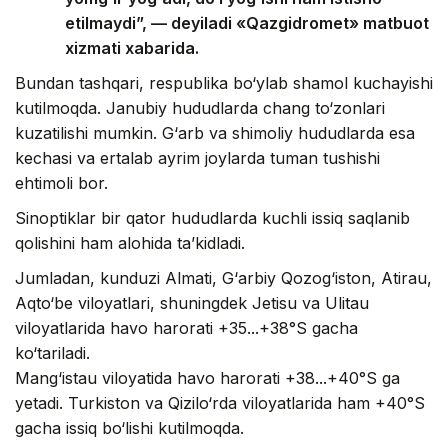
etilmaydi”, — deyiladi «Qazgidromet» matbuot
xizmati xabarida.
Bundan tashqari, respublika bo‘ylab shamol kuchayishi
kutilmoqda. Janubiy hududlarda chang to‘zonlari
kuzatilishi mumkin. G‘arb va shimoliy hududlarda esa
kechasi va ertalab ayrim joylarda tuman tushishi
ehtimoli bor.
Sinoptiklar bir qator hududlarda kuchli issiq saqlanib
qolishini ham alohida ta’kidladi.
Jumladan, kunduzi Almati, G‘arbiy Qozog‘iston, Atirau,
Aqto‘be viloyatlari, shuningdek Jetisu va Ulitau
viloyatlarida havo harorati +35...+38°S gacha
ko‘tariladi.
Mang‘istau viloyatida havo harorati +38...+40°S ga
yetadi. Turkiston va Qizilo‘rda viloyatlarida ham +40°S
gacha issiq bo‘lishi kutilmoqda.