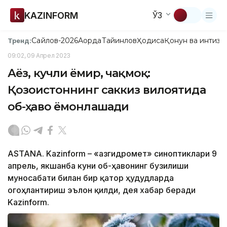
KAZINFORM
ЎЗ
Сайлов-2026
Ақорда
Тайинлов
Ҳодиса
Қонун ва интизо
Тренд:
09:02, 09 Апрел 2023
Аёз, кучли ёмғир, чақмоқ:
Қозоғистоннинг саккиз вилоятида
об-ҳаво ёмонлашади
ASTANA. Kazinform – «Қазгидромет» синоптиклари 9
апрель, якшанба куни об-ҳавонинг бузилиши
муносабати билан бир қатор ҳудудларда
огоҳлантириш эълон қилди, дея хабар беради
Kazinform.