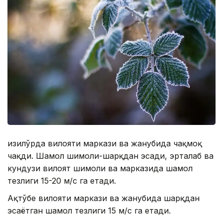
Қизилўрда вилояти маркази ва жанубида чақмоқ
чақди. Шамол шимоли-шарқдан эсади, эрталаб ва
кундузи вилоят шимоли ва марказида шамол
тезлиги 15-20 м/с га етади.
Ақтўбе вилояти маркази ва жанубида шарқдан
эсаётган шамол тезлиги 15 м/с га етади.