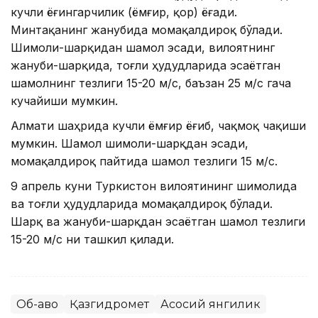
кучли ёғингарчилик (ёмғир, қор) ёғади.
Минтақанинг жанубида момақалдироқ бўлади.
Шимоли-шарқидан шамол эсади, вилоятнинг
жануби-шарқида, тоғли ҳудудларида эсаётган
шамолнинг тезлиги 15-20 м/с, баъзан 25 м/с гача
кучайиши мумкин.
Алмати шаҳрида кучли ёмғир ёғиб, чақмоқ чақиши
мумкин. Шамол шимоли-шарқдан эсади,
момақалдироқ пайтида шамол тезлиги 15 м/с.
9 апрель куни Туркистон вилоятининг шимолида
ва тоғли ҳудудларида момақалдироқ бўлади.
Шарқ ва жануби-шарқдан эсаётган шамол тезлиги
15-20 м/с ни ташкил қилади.
Об-ҳаво
Қазгидромет
Асосий янгилик