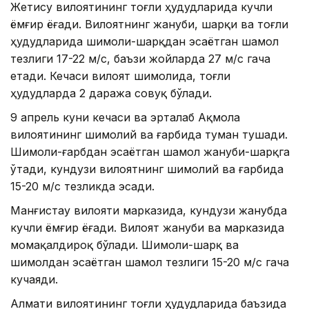
Жетису вилоятининг тоғли ҳудудларида кучли
ёмғир ёғади. Вилоятнинг жануби, шарқи ва тоғли
ҳудудларида шимоли-шарқдан эсаётган шамол
тезлиги 17-22 м/с, баъзи жойларда 27 м/с гача
етади. Кечаси вилоят шимолида, тоғли
ҳудудларда 2 даража совуқ бўлади.
9 апрель куни кечаси ва эрталаб Ақмола
вилоятининг шимолий ва ғарбида туман тушади.
Шимоли-ғарбдан эсаётган шамол жануби-шарқга
ўтади, кундузи вилоятнинг шимолий ва ғарбида
15-20 м/с тезликда эсади.
Манғистау вилояти марказида, кундузи жанубда
кучли ёмғир ёғади. Вилоят жануби ва марказида
момақалдироқ бўлади. Шимоли-шарқ ва
шимолдан эсаётган шамол тезлиги 15-20 м/с гача
кучаяди.
Алмати вилоятининг тоғли ҳудудларида баъзида