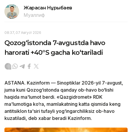
Жарасқан Нұрыбаев
Муаллиф
08:37, 07 Август 2026
Qozog‘istonda 7-avgustda havo
harorati +40°S gacha ko‘tariladi
ASTANA. Kazinform — Sinoptiklar 2026-yil 7-avgust,
juma kuni Qozog‘istonda qanday ob-havo bo‘lishi
haqida ma'lumot berdi. «Qazgidromet» RDK
ma'lumotiga ko‘ra, mamlakatning katta qismida keng
antitsiklon ta'siri tufayli yog‘ingarchiliksiz ob-havo
kuzatiladi, deb xabar beradi Kazinform.