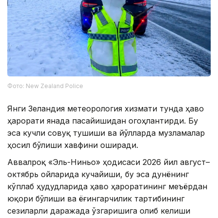
Фото: New Zealand Police
Янги Зеландия метеорология хизмати тунда ҳаво
ҳарорати янада пасайишидан огоҳлантирди. Бу
эса кучли совуқ тушиши ва йўлларда музламалар
ҳосил бўлиши хавфини оширади.
Аввалроқ «Эль-Ниньо» ҳодисаси 2026 йил август–
октябрь ойларида кучайиши, бу эса дунёнинг
кўплаб ҳудудларида ҳаво ҳароратининг меъёрдан
юқори бўлиши ва ёғингарчилик тартибининг
сезиларли даражада ўзгаришига олиб келиши