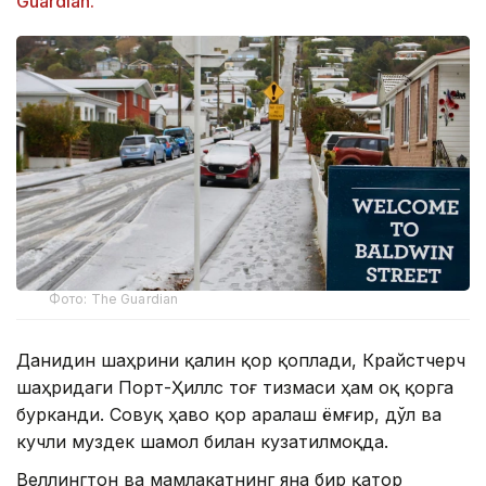
Guardian.
Фото: The Guardian
Данидин шаҳрини қалин қор қоплади, Крайстчерч
шаҳридаги Порт-Ҳиллс тоғ тизмаси ҳам оқ қорга
бурканди. Совуқ ҳаво қор аралаш ёмғир, дўл ва
кучли муздек шамол билан кузатилмоқда.
Веллингтон ва мамлакатнинг яна бир қатор