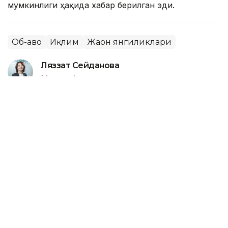
мумкинлиги ҳақида хабар берилган эди.
Об-ҳаво
Иқлим
Жаҳон янгиликлари
Ляззат Сейданова
Муаллиф
14:41, 06 Август 2026
Италиянинг 27 та шаҳрида кучли
иссиқ туфайли «қизил» хавф
даражаси эълон қилинди
ASTANA. Kazinform
—
Италияда кучайган жазирама
иссиқ сабабли мамлакатнинг барча 27 та йирик