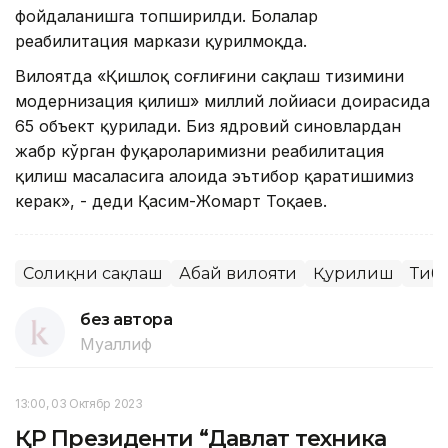
фойдаланишга топширилди. Болалар
реабилитация маркази қурилмоқда.
Вилоятда «Қишлоқ соғлиғини сақлаш тизимини
модернизация қилиш» миллий лойиҳаси доирасида
65 объект қурилади. Биз ядровий синовлардан
жабр кўрган фуқароларимизни реабилитация
қилиш масаласига алоҳида эътибор қаратишимиз
керак», - деди Қасим-Жомарт Тоқаев.
Соғлиқни сақлаш
Абай вилояти
Қурилиш
Тиб
без автора
Муаллиф
13:00, 03 Октябр 2023
ҚР Президенти “Давлат техника