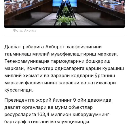
Фото: Akorda
Давлат раҳбарига Ахборот хавфсизлигини
таъминлаш миллий мувофиқлаштириш маркази,
Телекоммуникация тармоқларини бошқариш
маркази, Компьютер ҳодисаларига қарши курашиш
миллий хизмати ва Зарарли кодларни ўрганиш
маркази фаолиятининг жараёни ва натижалари
кўрсатилди.
Президентга жорий йилнинг 9 ойи давомида
давлат органлари ва муҳим объектлар
ресурсларига 163,4 миллион киберҳужумнинг
бартараф этилгани маълум қилинди.