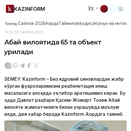
KAZINFORM
ЎЗ
Сайлов-2026
Ақорда
Тайинлов
Ҳодиса
Қонун ва интизо
Тренд:
13:10, 30 Сентябр 2022
Абай вилоятида 65 та объект
қурилади
SEMEY. Kazinform – Биз ядровий синовлардан жабр
кўрган фуқароларимизни реабилитация қилиш
масаласига алоҳида эътибор қаратишимиз керак. Бу
ҳақда Давлат раҳбари Қасим-Жомарт Тоқаев Абай
вилояти жамоатчилиги билан учрашувда маълум
қилди, дея хабар беради Kazinform Ақордага таяниб.