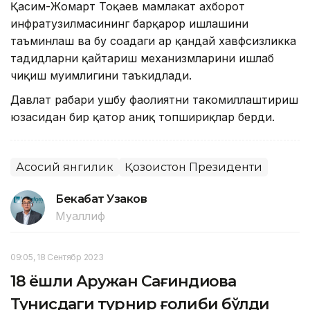
Қасим-Жомарт Тоқаев мамлакат ахборот
инфратузилмасининг барқарор ишлашини
таъминлаш ва бу соҳадаги ҳар қандай хавфсизликка
таҳдидларни қайтариш механизмларини ишлаб
чиқиш муҳимлигини таъкидлади.
Давлат раҳбари ушбу фаолиятни такомиллаштириш
юзасидан бир қатор аниқ топшириқлар берди.
Асосий янгилик
Қозоғистон Президенти
Бекабат Узаков
Муаллиф
09:05, 18 Сентябр 2023
18 ёшли Аружан Сағиндиқова
Тунисдаги турнир ғолиби бўлди