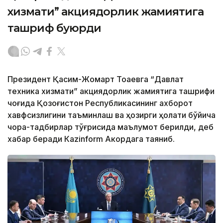
хизмати” акциядорлик жамиятига
ташриф буюрди
Президент Қасим-Жомарт Тоқаевга “Давлат
техника хизмати” акциядорлик жамиятига ташрифи
чоғида Қозоғистон Республикасининг ахборот
хавфсизлигини таъминлаш ва ҳозирги ҳолати бўйича
чора-тадбирлар тўғрисида маълумот берилди, деб
хабар беради Каzinform Акордага таяниб.