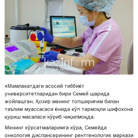
«Мамлакатдаги асосий тиббиёт
университетларидан бири Семей шаҳрида
жойлашган. Ҳозир менинг топшириғим билан
таълим муассасаси ёнида кўп тармоқли шифохона
қуриш масаласи кўриб чиқилмоқда.
Менинг кўрсатмаларимга кўра, Семейда
онкология диспансерининг рентгенологик маркази