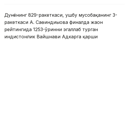
Дунёнинг 829-ракеткаси, ушбу мусобақанинг 3-
ракеткаси А. Саөиндиыова финалда жаҳон
рейтингида 1253-ўринни эгаллаб турган
ҳиндистонлик Вайшнави Адкарга қарши
чемпионлик учун кураш олиб борди.
Биринчи партия кескин курашлар остида ўтди,
Аружан тай-брейкда муваффақиятли ўйнади - 7:6
(8:6).
Иккинчи сетда қозоғистонлик ёш теннисчи
рақибига ҳеч қандай имконият қолдирмади - 6:0.
Шу тариқа Аружан Сағиндиқова муҳим ғалабага
эришди.
Эслатиб ўтамиз, аввалроқ Аружан Сағиндиқова
Тунисдаги мусобақа финалига чиққани ҳақида
хабар
берган эдик.