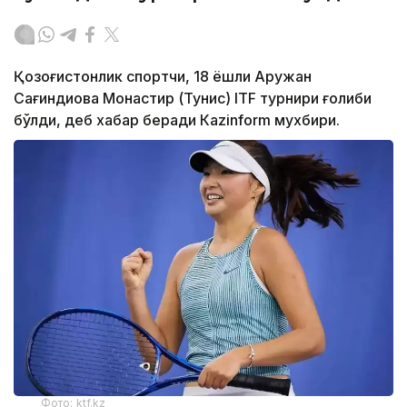
Қозоғистонлик спортчи, 18 ёшли Аружан
Сағиндиқова Монастир (Тунис) ITF турнири ғолиби
бўлди, деб хабар беради Каzinform мухбири.
Фото: ktf.kz