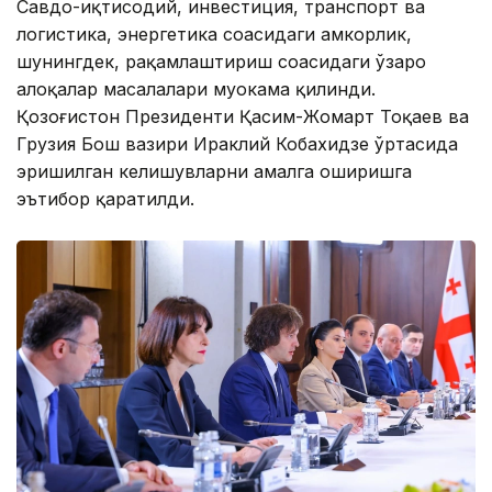
Савдо-иқтисодий, инвестиция, транспорт ва
логистика, энергетика соҳасидаги ҳамкорлик,
шунингдек, рақамлаштириш соҳасидаги ўзаро
алоқалар масалалари муҳокама қилинди.
Қозоғистон Президенти Қасим-Жомарт Тоқаев ва
Грузия Бош вазири Ираклий Кобахидзе ўртасида
эришилган келишувларни амалга оширишга
эътибор қаратилди.