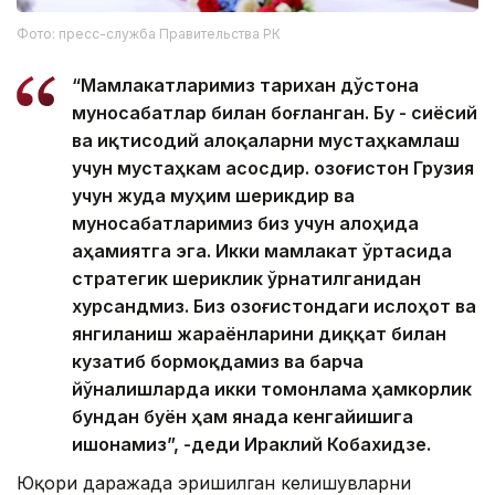
Фото: пресс-служба Правительства РК
“Мамлакатларимиз тарихан дўстона
муносабатлар билан боғланган. Бу - сиёсий
ва иқтисодий алоқаларни мустаҳкамлаш
учун мустаҳкам асосдир. Қозоғистон Грузия
учун жуда муҳим шерикдир ва
муносабатларимиз биз учун алоҳида
аҳамиятга эга. Икки мамлакат ўртасида
стратегик шериклик ўрнатилганидан
хурсандмиз. Биз Қозоғистондаги ислоҳот ва
янгиланиш жараёнларини диққат билан
кузатиб бормоқдамиз ва барча
йўналишларда икки томонлама ҳамкорлик
бундан буён ҳам янада кенгайишига
ишонамиз”, -деди Ираклий Кобахидзе.
Юқори даражада эришилган келишувларни