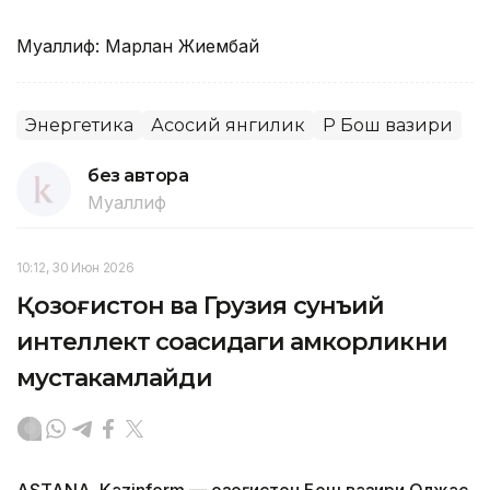
Муаллиф: Марлан Жиембай
Энергетика
Асосий янгилик
ҚР Бош вазири
без автора
Муаллиф
10:12, 30 Июн 2026
Қозоғистон ва Грузия сунъий
интеллект соҳасидаги ҳамкорликни
мустаҳкамлайди