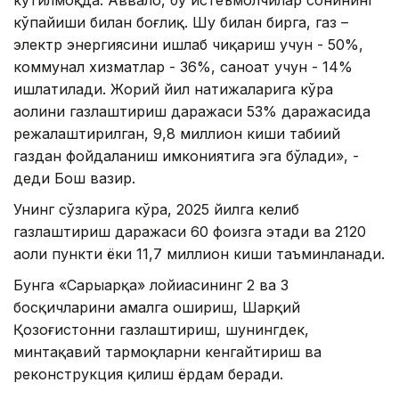
кутилмоқда. Аввало, бу истеъмолчилар сонининг
кўпайиши билан боғлиқ. Шу билан бирга, газ –
электр энергиясини ишлаб чиқариш учун - 50%,
коммунал хизматлар - 36%, саноат учун - 14%
ишлатилади. Жорий йил натижаларига кўра
аҳолини газлаштириш даражаси 53% даражасида
режалаштирилган, 9,8 миллион киши табиий
газдан фойдаланиш имкониятига эга бўлади», -
деди Бош вазир.
Унинг сўзларига кўра, 2025 йилга келиб
газлаштириш даражаси 60 фоизга этади ва 2120
аҳоли пункти ёки 11,7 миллион киши таъминланади.
Бунга «Сарыарқа» лойиҳасининг 2 ва 3
босқичларини амалга ошириш, Шарқий
Қозоғистонни газлаштириш, шунингдек,
минтақавий тармоқларни кенгайтириш ва
реконструкция қилиш ёрдам беради.