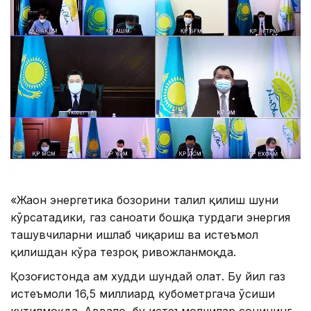
«Жаҳон энергетика бозорини таҳлил қилиш шуни
кўрсатадики, газ саноати бошқа турдаги энергия
ташувчиларни ишлаб чиқариш ва истеъмол
қилишдан кўра тезроқ ривожланмоқда.
Қозоғистонда ҳам худди шундай ҳолат. Бу йил газ
истеъмоли 16,5 миллиард кубометргача ўсиши