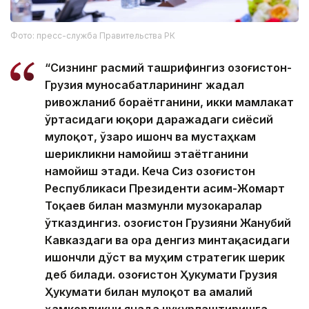
Фото: пресс-служба Правительства РК
“Сизнинг расмий ташрифингиз Қозоғистон-
Грузия муносабатларининг жадал
ривожланиб бораётганини, икки мамлакат
ўртасидаги юқори даражадаги сиёсий
мулоқот, ўзаро ишонч ва мустаҳкам
шерикликни намойиш этаётганини
намойиш этади. Кеча Сиз Қозоғистон
Республикаси Президенти Қасим-Жомарт
Тоқаев билан мазмунли музокаралар
ўтказдингиз. Қозоғистон Грузияни Жанубий
Кавказдаги ва Қора денгиз минтақасидаги
ишончли дўст ва муҳим стратегик шерик
деб билади. Қозоғистон Ҳукумати Грузия
Ҳукумати билан мулоқот ва амалий
ҳамкорликни янада чуқурлаштиришга