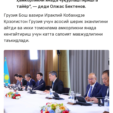
тайёр”, — деди Олжас Бектенов.
Грузия Бош вазири Ираклий Кобахидзе
Қозоғистон Грузия учун асосий шерик эканлигини
айтди ва икки томонлама ҳамкорликни янада
кенгайтириш учун катта салоҳият мавжудлигини
таъкидлади.