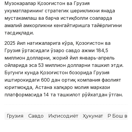
Музокаралар Қозоғистон ва Грузия
ҳукуматларининг стратегик шерикликни янада
мустаҳкамлаш ва барча истиқболли соҳаларда
амалий ҳамкорликни кенгайтиришга тайёрлигини
тасдиқлади.
2025 йил натижаларига кўра, Қозоғистон ва
Грузия ўртасидаги ўзаро савдо ҳажми 184,5
миллион долларни, жорий йил январь-апрель
ойларида эса 53 миллион долларни ташкил этди.
Бугунги кунда Қозоғистон бозорида Грузия
иштирокидаги 600 дан ортиқ компания фаолият
юритмоқда, Астана халқаро молия маркази
платформасида 14 та ташкилот рўйхатдан ўтган.
Грузия
Савдо
Иқтисодиёт
Ҳукумат
ҚР Бош ва
Ляззат Сейданова