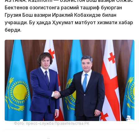
ASTANA. Kazinform — Қозоғистон Бош вазири Олжас
Бектенов Қозоғистонга расмий ташриф буюрган
Грузия Бош вазири Ираклий Кобахидзе билан
учрашди. Бу ҳақда Ҳукумат матбуот хизмати хабар
берди.
Фото: пресс-служба Правительства РК