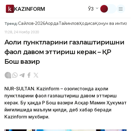
KAZINFORM
ЎЗ
Сайлов-2026
Ақорда
Тайинлов
Ҳодиса
Қонун ва интизо
Тренд:
11:28, 24 Ноябр 2020
Аҳоли пунктларини газлаштиришни
фаол давом эттириш керак – ҚР
Бош вазир
NUR-SULTAN. Kazinform – Қозоғистонда аҳоли
пунктларини фаол газлаштириш давом эттириш
керак. Бу ҳақда ҚР Бош вазири Асқар Мамин Ҳукумат
йиғилишида маълум қилди, деб хабар беради
Kazinform мухбири.