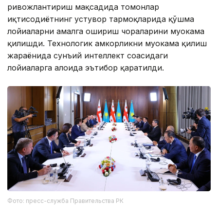
ривожлантириш мақсадида томонлар
иқтисодиётнинг устувор тармоқларида қўшма
лойиҳаларни амалга ошириш чораларини муҳокама
қилишди. Технологик ҳамкорликни муҳокама қилиш
жараёнида сунъий интеллект соҳасидаги
лойиҳаларга алоҳида эътибор қаратилди.
Фото: пресс-служба Правительства РК